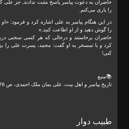
حاضران به دعوت پیامبر پاسخ مثبت ندادند, جز علی ک
را یاری می‌کنم.
در این هنگام پیامبر به علی اشاره کرد و فرمود: «
را گوش دهید و از او اطاعت کنید.»
حاضران برخاستند و درحالی که هر کسی سخنی دربارۀ
کرد و با تمسخر به او گفت: محمد، پسرت علی را بزرگ
کنی!
📚منبع
تاریخ پیامبر و اهل بیت، علی بمان ملک احمدی، ص ۷۴،75،76
طبیب دوار