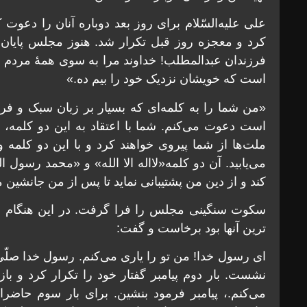
علی علیه‌السّلام برای روز بعد دوباره آنان را دعوت
کرد و معجزه روز قبل تکرار شد. هنوز مجلس پایان ن
فرزندان عبدالمطلب! خداوند مرا به سوی همۀ مردم 
است که خویشان نزدیک خود را بیم ده.»
«من شما را به کلمه‌ای که بسیار بر زبان سبک و ف
است دعوت می‌کنم. شما با اعتقاد به این دو کلمه،
ملت‌ها از شما پیروی خواهند کرد و با این دو کلمه
می‌یابید. آن دو کلمه«لااله الا الله» و «محمد رسول
کند و از دین من پشتیبانی نماید تا پس از من جانشی
سکوت سنگینی مجلس را فرا گرفت. در این هنگام عل
ترین آنها بود برخاست و گفت:
ای رسول خدا! من تو را یاری می‌کنم. رسول خدا صلّی ا
نشست. بار دوم پیامبر گفتار خود را تکرار کرد و ب
می‌کنم.، پیامبر فرمود بنشین. برای بار سوم حاضرا