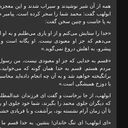
همه از آن شیر نوشیدند و سیراب شدند و این معجزه‌ا
ابولهب گفت: محمد شما را سحر کرده است. پیامبر صلّ
به پا خاست و چنین سخن گفت:
«خدا را ستایش می‌کنم و از او یاری می‌طلبم و به او ا
می‌دهم که جز او معبودی نیست. او یگانه است و ش
پیشرو، به اهلش دروغ نمی‌گوید.»
«قسم به خدایی که جز او معبودی نیست، من رسول
مردم هستم. قسم به خدا همان گونه که می‌خوابید، م
برانگیخته خواهید شد و به آن چه انجام داده‌اید محاس
یا دوزخ همیشگی است.»
ابولهب، از جا برخاست و گفت ای فرزندان عبدالمطلب
که دیگران جلوی محمد را بگیرند، شما خود جلوی او را 
تا آن زمان آرام نشسته بود، برآشفت و با فریادی خشم
«ای ابولهب! ای ننگ خاندان! بنشین. به خدا قسم ما بر