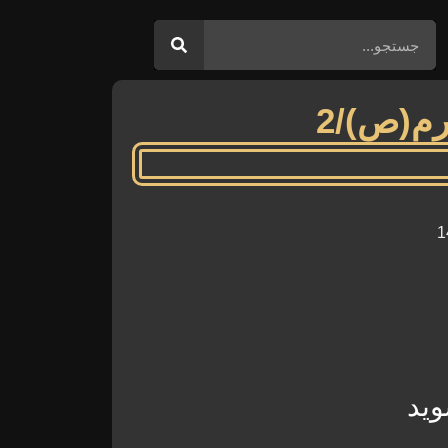
رم(ص)/2
وید