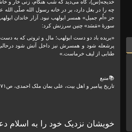
خدیجه(س)، گاه می‌دید که شب هنگام، زنی خار و خاشا
چه را در بغل دارد، بر در خانه رسول الله صلّی الله ع
جز «اُم جمیل» همسر ابولهب نبود. آزار خاندان ابولهب
سورۀ «مَسَد» چنین سرزنش کرد:
«بریده باد دو دست ابولهب؛ مال و ثروتی که به دست 
پرشعله شود و همسرش نیز داخل آتش شود درحالی 
طنابی از لیف خرماست.»
📚منبع
تاریخ پیامبر و اهل بیت، علی بمان ملک احمدی، ص۷۱
خویشان نزدیک خود را به اسلام د