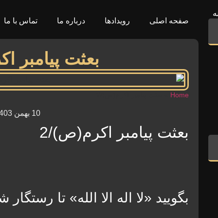
ه
صفحه اصلی
رویدادها
درباره ما
تماس با ما
بعثت پیامبر اک
Home
»
بعثت پیامبر اکرم(ص)/2
10 بهمن 1403
بعثت پیامبر اکرم(ص)/2
بگویید «لا اله الا الله» تا رستگار ش