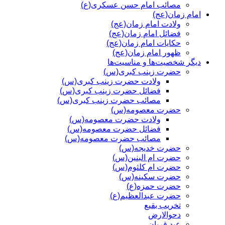
مصائب امام حسن عسکری(ع)
امام زمان(عج)
ولادت امام زمان(عج)
فضائل امام زمان(عج)
حکایات امام زمان(عج)
ظهور امام زمان(عج)
دیگر شخصیت‌ها و مناسیت‌ها
حضرت زینب کبری(س)
ولادت حضرت زینب کبری(س)
فضائل حضرت زینب کبری(س)
مصائب حضرت زینب کبری(س)
حضرت معصومه(س)
ولادت حضرت معصومه(س)
فضائل حضرت معصومه(س)
مصائب حضرت معصومه(س)
حضرت خدیجه(س)
حضرت ام البنین(س)
حضرت ام کلثوم(س)
حضرت سکینه(س)
حضرت حمزه(ع)
حضرت عبدالعظیم(ع)
تخریب بقیع
دحوالارض
عید قربان