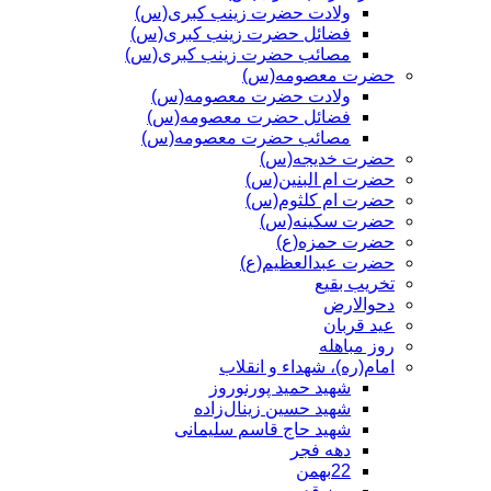
ولادت حضرت زینب کبری(س)
فضائل حضرت زینب کبری(س)
مصائب حضرت زینب کبری(س)
حضرت معصومه(س)
ولادت حضرت معصومه(س)
فضائل حضرت معصومه(س)
مصائب حضرت معصومه(س)
حضرت خدیجه(س)
حضرت ام البنین(س)
حضرت ام کلثوم(س)
حضرت سکینه(س)
حضرت حمزه(ع)
حضرت عبدالعظیم(ع)
تخریب بقیع
دحوالارض
عید قربان
روز مباهله
امام(ره)، شهداء و انقلاب
شهید حمید پورنوروز
شهید حسین زینال‌زاده
شهید حاج قاسم سلیمانی
دهه فجر
22بهمن