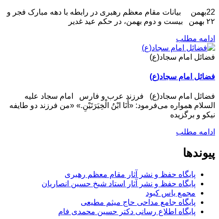
22بهمن بیانات مقام معظم رهبری در رابطه با دهه مبارک فجر و
۲۲ بهمن بیست و دوم بهمن، در حکم عید غدیر
ادامه مطلب
فضائل امام سجاد(ع)
فضائل امام سجاد(ع)
فضائل امام سجاد(ع) فرزند عرب و فارس امام سجاد علیه
السلام همواره می‌فرمود: «أَنَا ابْنُ الْخِیَرَتَیْنِ.» «من فرزند دو طایفه
نیکو و برگزیده
ادامه مطلب
پیوندها
پایگاه حفظ و نشر آثار مقام معظم رهبری
پایگاه حفظ و نشر آثار استاد شیخ حسین انصاریان
مجمع یاس کبود
پایگاه جامع مداحی حاج میثم مطیعی
پایگاه اطلاع رسانی دکتر حسین محمدی فام