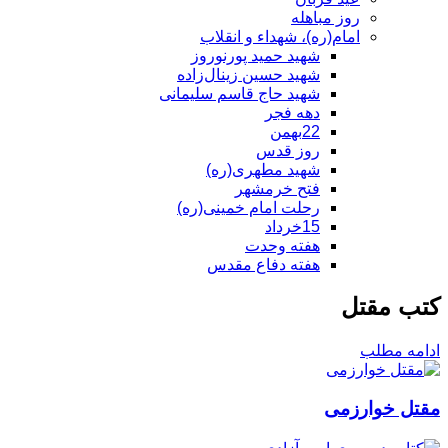
روز مباهله
امام(ره)، شهداء و انقلاب
شهید حمید پورنوروز
شهید حسین زینال‌زاده
شهید حاج قاسم سلیمانی
دهه فجر
22بهمن
روز قدس
شهید مطهری(ره)
فتح خرمشهر
رحلت امام خمینی(ره)
15خرداد
هفته وحدت
هفته دفاع مقدس
کتب مقتل
ادامه مطلب
مقتل خوارزمی