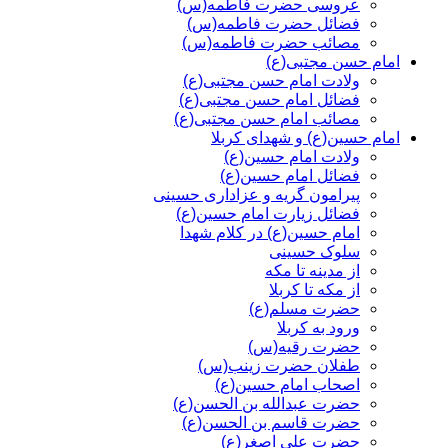
عروسی حضرت فاطمه(س)
فضائل حضرت فاطمه(س)
مصائب حضرت فاطمه(س)
امام حسن مجتبی(ع)
ولادت امام حسن مجتبی(ع)
فضائل امام حسن مجتبی(ع)
مصائب امام حسن مجتبی(ع)
امام حسین(ع) و شهدای کربلا
ولادت امام حسین(ع)
فضائل امام حسین(ع)
پیرامون گریه و عزاداری حسینی
فضائل زیارت امام حسین(ع)
امام حسین(ع) در کلام شهدا
سلوک حسینی
از مدینه تا مکه
از مکه تا کربلا
حضرت مسلم(ع)
ورود به کربلا
حضرت رقیه(س)
طفلان حضرت زینب(س)
اصحاب امام حسین(ع)
حضرت عبدالله بن الحسن(ع)
حضرت قاسم بن الحسن(ع)
حضرت علی اصغر(ع)