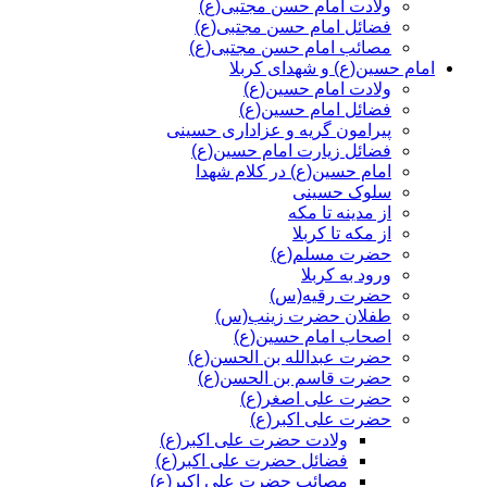
ولادت امام حسن مجتبی(ع)
فضائل امام حسن مجتبی(ع)
مصائب امام حسن مجتبی(ع)
امام حسین(ع) و شهدای کربلا
ولادت امام حسین(ع)
فضائل امام حسین(ع)
پیرامون گریه و عزاداری حسینی
فضائل زیارت امام حسین(ع)
امام حسین(ع) در کلام شهدا
سلوک حسینی
از مدینه تا مکه
از مکه تا کربلا
حضرت مسلم(ع)
ورود به کربلا
حضرت رقیه(س)
طفلان حضرت زینب(س)
اصحاب امام حسین(ع)
حضرت عبدالله بن الحسن(ع)
حضرت قاسم بن الحسن(ع)
حضرت علی اصغر(ع)
حضرت علی اکبر(ع)
ولادت حضرت علی اکبر(ع)
فضائل حضرت علی اکبر(ع)
مصائب حضرت علی اکبر(ع)