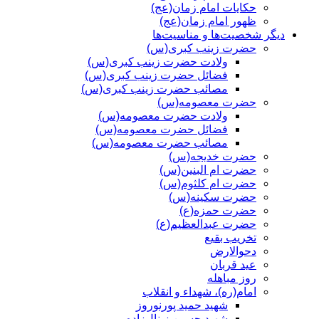
حکایات امام زمان(عج)
ظهور امام زمان(عج)
دیگر شخصیت‌ها و مناسیت‌ها
حضرت زینب کبری(س)
ولادت حضرت زینب کبری(س)
فضائل حضرت زینب کبری(س)
مصائب حضرت زینب کبری(س)
حضرت معصومه(س)
ولادت حضرت معصومه(س)
فضائل حضرت معصومه(س)
مصائب حضرت معصومه(س)
حضرت خدیجه(س)
حضرت ام البنین(س)
حضرت ام کلثوم(س)
حضرت سکینه(س)
حضرت حمزه(ع)
حضرت عبدالعظیم(ع)
تخریب بقیع
دحوالارض
عید قربان
روز مباهله
امام(ره)، شهداء و انقلاب
شهید حمید پورنوروز
شهید حسین زینال‌زاده