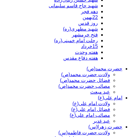
شهید حاج قاسم سلیمانی
دهه فجر
22بهمن
روز قدس
شهید مطهری(ره)
فتح خرمشهر
رحلت امام خمینی(ره)
15خرداد
هفته وحدت
هفته دفاع مقدس
حضرت محمد(ص)
ولادت حضرت محمد(ص)
فضائل حضرت محمد(ص)
مصائب حضرت محمد(ص)
عید مبعث
امام علی(ع)
ولادت امام علی(ع)
فضائل امام علی(ع)
مصائب امام علی(ع)
عید غدیر
حضرت زهرا(س)
ولادت حضرت فاطمه(س)