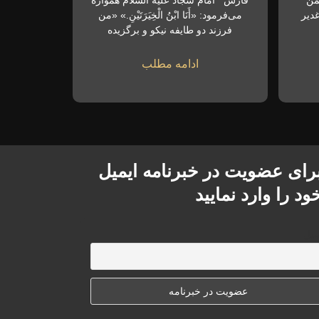
 مبارک فجر و ۲۲ بهمن
فارس امام سجاد علیه السلام همواره
دیر
می‌فرمود: «أَنَا ابْنُ الْخِیَرَتَیْنِ.» «من
فرزند دو طایفه نیکو و برگزیده
ادامه مطلب
رای عضویت در خبرنامه ایمیل
ود را وارد نمایید
میل