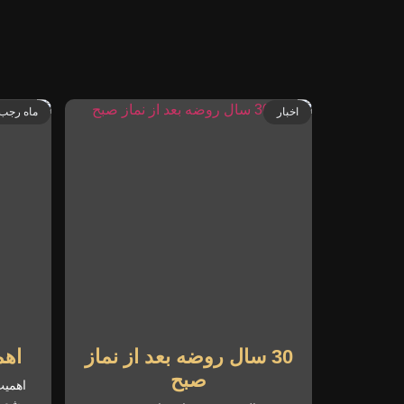
اخبار
ماه رجب 
30 سال روضه بعد از نماز
اهم
صبح
اهمیت