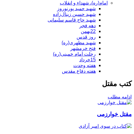
امام(ره)، شهداء و انقلاب
شهید حمید پورنوروز
شهید حسین زینال‌زاده
شهید حاج قاسم سلیمانی
دهه فجر
22بهمن
روز قدس
شهید مطهری(ره)
فتح خرمشهر
رحلت امام خمینی(ره)
15خرداد
هفته وحدت
هفته دفاع مقدس
کتب مقتل
ادامه مطلب
مقتل خوارزمی