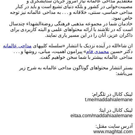
معتقدیم مداحی عالمانه نیاز امروز جریان ستایشگری و
مصیبت‌خوانی در کشور و بلکه دنیای تشیع است و باید در کنار
مداحی حماسی، سنتی، خلاقانه و . . . به مداحی عالمانه نیز توجه
خاص نمود.
خادمان شما در مجموعه مذهبی فرهنگی روضةالشهداء چندسال
است که در تلاشند با ارائه محتواهای علمی و البته کاربردی برای
ذاکران عزیز، آنان را در این مسیر یاری نمایند.
ان شاءالله در آینده نزدیک با انتشار «سلسله کلیپهای
مداحی عالمانه
دکتر حسین
محمدی فام
» پیرامون اهمیت، مبانی، روشها و . . .
مداحی عالمانه بیشتر با شما سخن خواهیم گفت.
بستر انتشار محتواهای گوناگون مداحی عالمانه به شرح زیر
می‌باشد:
لینک کانال در تلگرام:
t.me/maddahialemane
لینک کانال در ایتا:
eitaa.com/maddahiaalemane
آدرس سایت مقتل:
www.maghtal.com