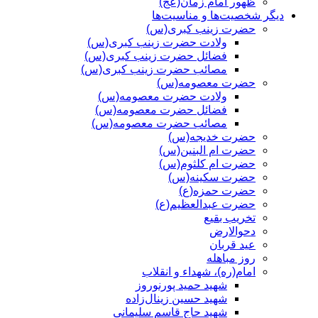
ظهور امام زمان(عج)
دیگر شخصیت‌ها و مناسیت‌ها
حضرت زینب کبری(س)
ولادت حضرت زینب کبری(س)
فضائل حضرت زینب کبری(س)
مصائب حضرت زینب کبری(س)
حضرت معصومه(س)
ولادت حضرت معصومه(س)
فضائل حضرت معصومه(س)
مصائب حضرت معصومه(س)
حضرت خدیجه(س)
حضرت ام البنین(س)
حضرت ام کلثوم(س)
حضرت سکینه(س)
حضرت حمزه(ع)
حضرت عبدالعظیم(ع)
تخریب بقیع
دحوالارض
عید قربان
روز مباهله
امام(ره)، شهداء و انقلاب
شهید حمید پورنوروز
شهید حسین زینال‌زاده
شهید حاج قاسم سلیمانی