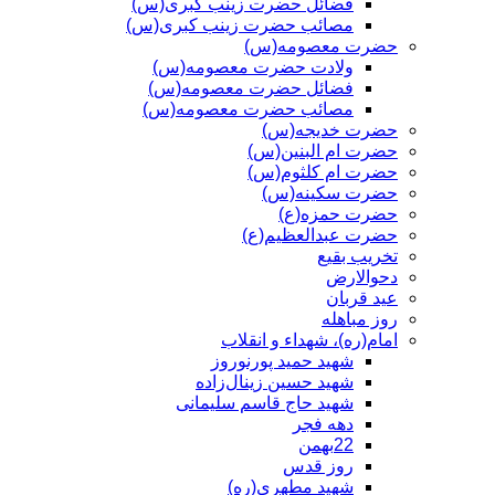
فضائل حضرت زینب کبری(س)
مصائب حضرت زینب کبری(س)
حضرت معصومه(س)
ولادت حضرت معصومه(س)
فضائل حضرت معصومه(س)
مصائب حضرت معصومه(س)
حضرت خدیجه(س)
حضرت ام البنین(س)
حضرت ام کلثوم(س)
حضرت سکینه(س)
حضرت حمزه(ع)
حضرت عبدالعظیم(ع)
تخریب بقیع
دحوالارض
عید قربان
روز مباهله
امام(ره)، شهداء و انقلاب
شهید حمید پورنوروز
شهید حسین زینال‌زاده
شهید حاج قاسم سلیمانی
دهه فجر
22بهمن
روز قدس
شهید مطهری(ره)