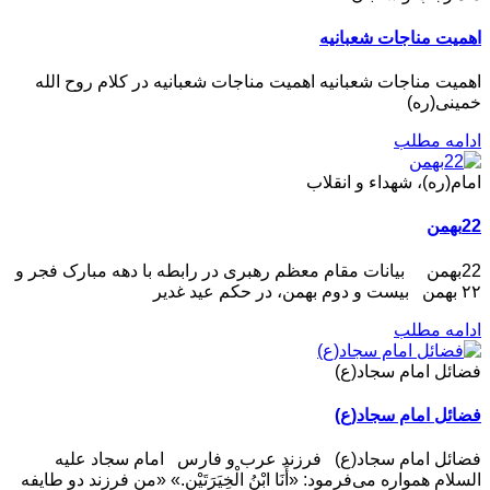
اهمیت مناجات شعبانیه
اهمیت مناجات شعبانیه اهمیت مناجات شعبانیه در کلام روح الله
خمینی(ره)
ادامه مطلب
امام(ره)، شهداء و انقلاب
22بهمن
22بهمن بیانات مقام معظم رهبری در رابطه با دهه مبارک فجر و
۲۲ بهمن بیست و دوم بهمن، در حکم عید غدیر
ادامه مطلب
فضائل امام سجاد(ع)
فضائل امام سجاد(ع)
فضائل امام سجاد(ع) فرزند عرب و فارس امام سجاد علیه
السلام همواره می‌فرمود: «أَنَا ابْنُ الْخِیَرَتَیْنِ.» «من فرزند دو طایفه