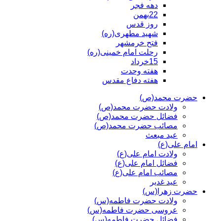
دهه فجر
22بهمن
روز قدس
شهید مطهری(ره)
فتح خرمشهر
رحلت امام خمینی(ره)
15خرداد
هفته وحدت
هفته دفاع مقدس
حضرت محمد(ص)
ولادت حضرت محمد(ص)
فضائل حضرت محمد(ص)
مصائب حضرت محمد(ص)
عید مبعث
امام علی(ع)
ولادت امام علی(ع)
فضائل امام علی(ع)
مصائب امام علی(ع)
عید غدیر
حضرت زهرا(س)
ولادت حضرت فاطمه(س)
عروسی حضرت فاطمه(س)
فضائل حضرت فاطمه(س)