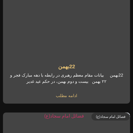
22بهمن
22بهمن بیانات مقام معظم رهبری در رابطه با دهه مبارک فجر و
۲۲ بهمن بیست و دوم بهمن، در حکم عید غدیر
ادامه مطلب
فضائل امام سجاد(ع)