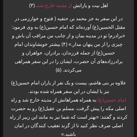
اهل بیت و یارانش
از مدینه خارج شد
. (۳)
در این سفر به جز محمد بن حنفیه ( فتوح و خوارزمی در
مقتل الحسین(ع) آورده‌اند که امام حسین(ع) به وی فرمود:
«برادرم! تو در مدینه بمان و از جانب من مراقب آن باش و
چیزی را از من پنهان مدار.» (۴) بیشتر خویشاوندان امام
حسین(ع) از جمله فرزندان، برادران، خواهران و
برادرزاده‌های آن حضرت، ایشان را در این سفر همراهی
می‌کردند. (۵)
علاوه بر بنی هاشم، بیست و یک نفر از یاران امام حسین(ع)
نیز با ایشان در این سفر همراه شده بودند.
امام حسین(ع)
به همراه همراهانش از مدینه خارج شد و راه
اصلی مکه را پیش گرفت. مسلم بن عقیل(ع) رو به حضرت
کردند و گفتند: «بهتر است که شما نیز به مانند ابن زبیر از راه
اصلی صرف نظر کنید تا از گزند تعقیب کنندگان در امان
باشید.»