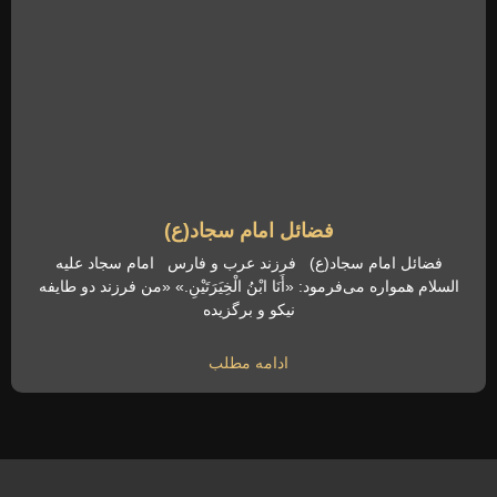
فضائل امام سجاد(ع)
فضائل امام سجاد(ع) فرزند عرب و فارس امام سجاد علیه
السلام همواره می‌فرمود: «أَنَا ابْنُ الْخِیَرَتَیْنِ.» «من فرزند دو طایفه
نیکو و برگزیده
ادامه مطلب