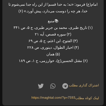
امام(ع) فرمود: «نه؛ به خدا قسم! از این راه جدا نمی‌شوم تا
خدا، هر چه را دوست می‌دارد، پیش آورد.» (۶)
📚منبع
(۱) تاریخ طبری، محمد بن جریر طبری، ج ۵، ص ۳۴۱
(۲) سوره قصص، آیه ۲۱
(۳) الفتوح، ابن اعثم، ج ۵، ص ۶۹
(۴) اخبار الطوال، دینوری، ص ۲۲۸
(۵) همان
(۶) مقتل الحسین(ع)، خوارزمی، ج ۱، ص ۱۸۹
اشتراک گذاری مطلب
https://maghtal.com/?p=7593
لینک کوتاه مطلب