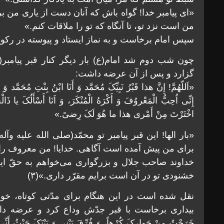
«اى پیامبر خدا! گواه باش که آنان دست از یارى من بر
من است نزد تو، تا آنگاه که تو را ملاقات کنم.»
سپس امام برخاست و به نماز ایستاد و پیوسته در رکوع و
چون شب دوم شد امام(ع) بار دیگر کنار قبر پیامبر(
گزارد و پس از آن عرضه داشت:
«اَللّهُمَّ! إِنَّ هذا قَبْرُ نَبِیِّکَ مُحَمَّد وَ أَنَا ابْنُ بِنْتِ مُحَمَّد 
إِنِّی اُحِبُّ الْمَعْروُفَ وَ أَکْرَهُ الْمُنْکَرَ، وَ اَنَا أَسْأَلُکَ یا ذَ
اخْتَرْتَ مِنْ أَمْری هذا ما هُوَ لَکَ رِضىً.»
«بار الها! این قبر پیامبر تو محمّد(صلى الله علیه و
براى من پیش آمده است آگاهى. خدایا! من معروف را د
خداوند صاحب جلال و بزرگوارى مى‌خواهم به حقّ ا
خشنودى تو در آن است برایم مقرّر دارى.»(۳)
نقل شده است در این هنگام براى مدّتى کوتاه، خو
بیدارى برخاست با قبر جدّش وداع کرد و عرضه داشت: «بِأَبِ
خَرَجْتُ مِنْ جَوارِکَ کُرْهاً، وَ فُرِّقَ بَیْنی وَ بَیْنَکَ حَیْثُ أَنِّی 