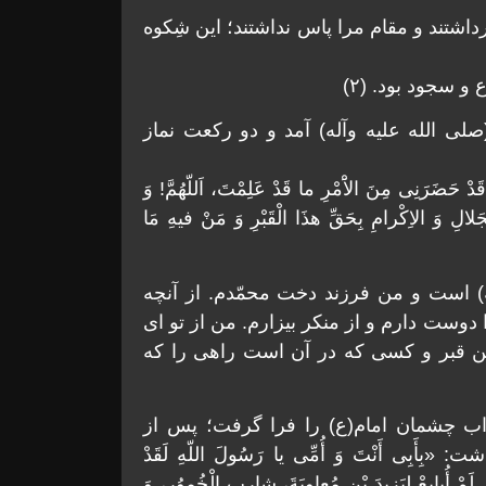
داشتند و مقام مرا پاس نداشتند؛ این شِکوه
 سجود بود. (۲)
صلى الله علیه وآله) آمد و دو رکعت نماز
وَ قَدْ حَضَرَنِی مِنَ الاَْمْرِ ما قَدْ عَلِمْتَ، اَللّهُمَّ! وَ
الْجَلالِ وَ الاِکْرامِ بِحَقِّ هذَا الْقَبْرِ وَ مَنْ فیهِ مَا
آله) است و من فرزند دخت محمّدم. از آنچه
وست دارم و از منکر بیزارم. من از تو اى
ین قبر و کسى که در آن است راهى را که
اب چشمان امام(ع) را فرا گرفت؛ پس از
ی أَنْتَ وَ أُمِّی یا رَسُولَ اللّهِ لَقَدْ
لَمْ أُبایِعْ لِیَزیدَ بْنِ مُعاوِیَةَ، شارِبِ الْخُموُرِ، وَ