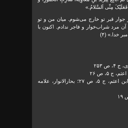
عَلَیْکَ مِنِّی اَلسَّلامُ.»
 جوار قبر تو خارج مى‌شوم. میان من و تو
آن مرد شراب‌خوار و فاجر ندادم. اکنون با
ر خدا.» (۴)
(۳) مقتل‌الحسین، خوارزمى، ج ۱، ص ۱۸۶؛ فتوح، ابن اعثم، ج ۵، ص ۲۷؛ بحارالانوار، علامه