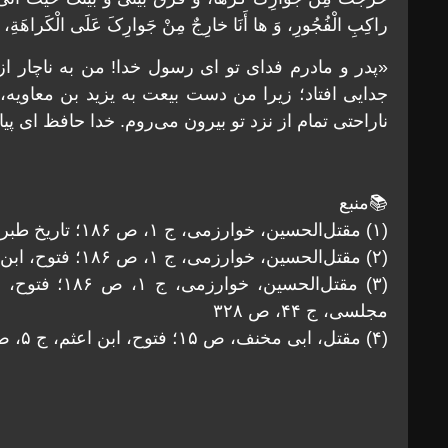
راکِبِ الْفُجُورِ، وَ ها أَنَا خارِجٌ مِنْ جَوارِکَ عَلَى الْکَراهَةِ، فَ
«پدر و مادرم فداى تو اى رسول خدا! من به ناچار از
جدایى افتاد؛ زیرا من دست بیعت به یزید بن معاویه، 
ناراحتى تمام از نزد تو بیرون مى‌روم. خدا حافظ اى پیامب
📚منبع
(۱) مقتل‌الحسین، خوارزمى، ج ۱، ص ۱۸۶؛ تاریخ طبرى، ج ۴، ص ۲۵۳
(۲) مقتل‌الحسین، خوارزمى، ج ۱، ص ۱۸۶؛ فتوح، ابن اعثم، ج ۵، ص ۲۶
مجلسی، ج ۴۴، ص ۳۲۸
(۴) مقتل، ابی مخنف، ص ۱۵؛ فتوح، ابن اعثم، ج ۵، ص ۱۹