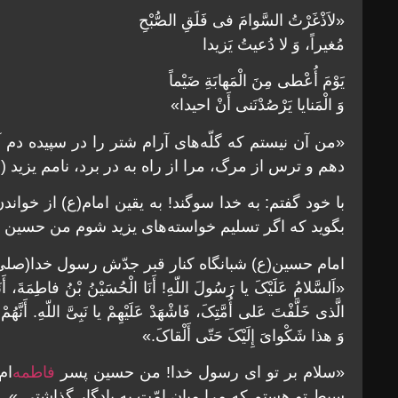
«لاَذْغَرْتُ السَّوامَ فی فَلَقِ الصُّبْحِ
مُغیراً، وَ لا دُعیتُ یَزیدا
یَوْمَ أُعْطى مِنَ الْمَهابَةِ ضَیْماً
وَ الْمَنایا یَرْصُدْنَنی أَنْ احیدا»
«من آن نیستم که گلّه‌هاى آرام شتر را در سپیده دم آ
دهم و ترس از مرگ، مرا از راه به در برد، نامم یزید (
با خود گفتم: به خدا سوگند! به یقین امام(ع) از خوا
بگوید که اگر تسلیم خواسته‌هاى یزید شوم من حسین فرزن
امام حسین(ع) شبانگاه کنار قبر جدّش رسول خدا(صلى 
«اَلسَّلامُ عَلَیْکَ یا رَسُولَ اللّهِ! أَنَا الْحُسَیْنُ بْنُ فاطِمَةَ، 
الَّذی خَلَّفْتَ عَلى أُمَّتِکَ، فَاشْهَدْ عَلَیْهِمْ یا نَبِىَّ اللّهِ. أَنَّه
وَ هذا شَکْواىَ إِلَیْکَ حَتّى أَلْقاکَ.»
«سلام بر تو اى رسول خدا! من حسین پسر
فاطمه‌
ام
سبط تو هستم که مرا میان امّت به یادگار گذاشتى.»