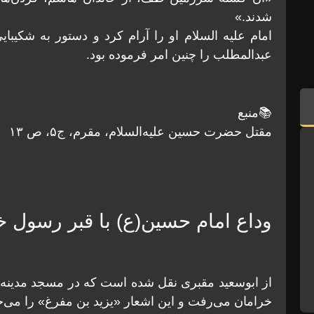
شدند.»
امام عليه السلام او را آرام کرد و دستور به شکيبايی
عبدالمطلب را چنين امر فرموده بود.
📚منبع
مقتل حضرت حسين عليه‌السلام، مقرم، ج۵، ص ۱۳
وداع امام حسین(ع) با قبر رسول 
از ابوسعید مقبرى نقل شده است که در مسجد مدینه ا
خرامان مى‌رفت و این اشعار «یزید بن مفرغ» را مى‌خو