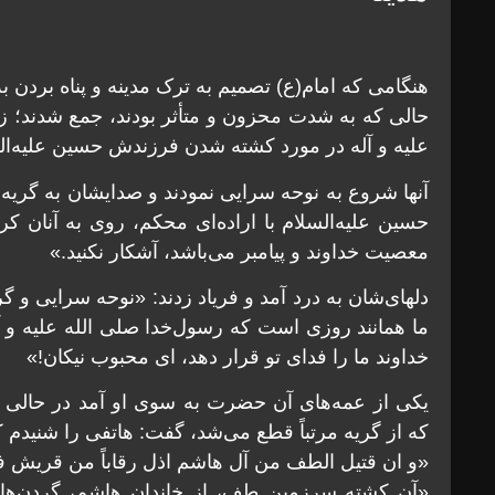
هنگامی که امام(ع) تصميم به ترک مدينه و پناه بردن ب
حالی که به شدت محزون و متأثر بودند، جمع شدند؛ ز
عليه و آله در مورد کشته شدن فرزندش حسين عليه‌السل
آنها شروع به نوحه سرايی نمودند و صدايشان به گريه
حسين عليه‌السلام با اراده‌ای محکم، روی به آنان کرد
معصيت خداوند و پيامبر می‌باشد، آشکار نکنيد.»
دلهای‌شان به درد آمد و فرياد زدند: «نوحه سرايی و گ
ما همانند روزی است که رسول‌خدا صلی الله عليه و
خداوند ما را فدای تو قرار دهد، ای محبوب نيکان!»
يکی از عمه‌های آن حضرت به سوی او آمد در حالی ک
که از گريه مرتباً قطع می‌شد، گفت: هاتفی را شنيدم 
«و ان قتيل الطف من آل هاشم اذل رقاباً من قريش 
«آن کشته سرزمين طف، از خاندان هاشم، گردن‌هايی 