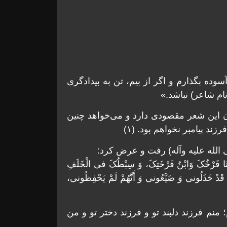
سوده بگذارم و اگر از بیم، تن به بیدادگرى
نام شاعر) نباشد.»
ندن این شعر مقصودى دارد و مى‌خواهد چنین
د پیامبر نخواهم بود. (۱)
الله علیه وآله) رفت و عرض کرد:
أَنَا فَرْخُکَ وَابْنُ فَرْخَتِکَ، وَ سِبْطُکَ فی الْخَلَفِ
ُمْ قَدْ خَذَلُونی وَ ضَیَّعُونی وَ أَنَّهُمْ لَمْ یَحْفِظُونی،
؛ منم فرزند دلبند تو و فرزند دختر تو و من