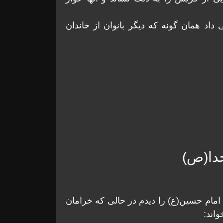
 داد همان گونه که ديگر بانوان از خاندان
خدا(ص)
مام حسین(ع) را دیدم در حالى که خرامان
اند: