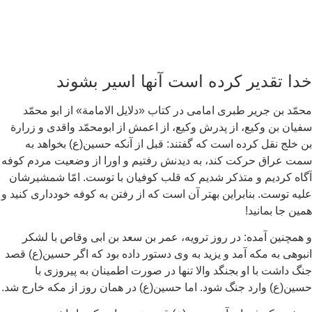
دا تقدیر کرده است آنها اسیر بشوند
مّد بن جریر طبری امامی در کتاب «دلایل الامامة» از ابو محمّد
یان بن وکیع، از پدرش وکیع، از اعمش از ابومحمّد واقدی و زرارة
 خلج نقل کرده است که گفتند: قبل از آنکه حسین(ع) بخواهد به
ت عراق حرکت کند، به دیدنش رفتیم و اورا از وضعیت مردم کوفه
اه کردیم و متذکر شدیم که قلب کوفیان با توست. امّا شمشیرشان
یه توست. بنابراین بهتر آن است که از رفتن به کوفه خودداری کنید و
ین جا بمانید!
همچنین آمده: در روز ترویه، عمر بن سعد بن ابی وقاص با لشکر
بوهی به مکه آمد و یزید به وی دستور داده بود که اگر حسین(ع) قصد
گ داشت با او بجنگد والا تنها در صورت اطمینان به پیروزی با
ین(ع) وارد جنگ شود. اما حسین(ع) در همان روز از مکه خارج شد.