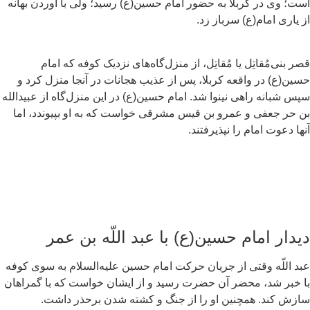
ت؛ وی در کربلا به حضور امام حسین(ع) رسید؛ ولی با آوردن بهانه
 یاری امام(ع) سرباز زد.
ر بنی‌مُقاتِل یا مُقاتِل، از منزل‌گاه‌های نزدیک کوفه که امام
ین(ع) در واقعه کربلا، پس از عذیب هجانات در آنجا منزل کرد و
س شبانه راهی نینوا شد. امام حسین(ع) در این منزل‌گاه از عبیدالله
 حر جعفی و عمرو بن قیس مشرقی خواست که به او بپیوندد، اما
ها دعوت امام را نپذیرفتند.
یدار امام حسین(ع) با عبد اللّه بن عمر
د اللّه وقتی از جریان حرکت امام حسین علیه‌السلام به سوی کوفه
 خبر شد، محضر آن حضرت رسید و از ایشان خواست که با گمراهان
زش کند. همچنین او را از جنگ و کشته شدن برحذر داشت.