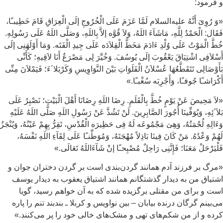
فرمود:
َ رُوِیَ أَنَّهُ علیه‌السلام لَمَّا عَزَمَ عَلَی‌ الْخُرُوجِ إلَی‌ الْعِرَاقِ قَامَ خَطِیبـًا،
قَال‌: الْحَمْدُ لِلَّهِ، مَاشَآءَ اللَهُ، وَلاَ قُوَّه إلاَّ بِاللَهِ، وَصَلَّی‌ اللَهُ عَلَی‌ رَسُولِهِ.
طَّ الْمَوْتُ عَلَی‌ وُلْدِ ءَادَمَ مَخَطَّ الْقِلاَدَه عَلَی‌ جِیدِ الْفَتَه. وَمَا أَوْلَهَنِی‌ إلَی‌
سْلاَفِی‌ اشْتِیَاقَ یَعْقُوبَ إلَی‌ یُوسُفَ. وَخُیِّرَ لِی‌ مَصْرَعٌ أَنَا لاَقِیهِ؛ کَأَنِّی‌
أَوْصَالِی‌ تَتَقَطَّعُهَا عُسْلاَنُ الْفَلَوَاتِ بَیْنَ النَّوَاوِیسِ وَکَرْبَلا´ءَ؛ فَیَمْلاَنَ مِنِّی‌
کْرَاشـًا جُوفـًا، وَأَجْرِبَه سُغْبـًا.»
اَ مَحِیصَ عَنْ یَوْمٍ خُطَّ بِالْقَلَمِ. رِضَا اللَهِ رِضَانَا أَهْلَ الْبَیْتِ؛ نَصْبِرُ عَلَی‌
لاَ´ئِهِ، وَیُوَفِّینَا أُجُورَ الصَّابِرِینَ. لَنْ تَشُذَّ عَنْ رَسُولِ اللَهِ صَلَّی‌ اللَهُ عَلَیْهِ
ءَالِهِ لُحْمَتُهُ، وَهِیَ مَجْمُوعَه لَهُ فِی‌ حَظِیرَه الْقُدْسِ، تَقِرُّ بِهِمْ عَیْنُهُ، وَیُنْجَزُ
هُمْ وَعْدُهُ. مَنْ کَانَ فِینَا بَاذِلاً مُهْجَتَهُ، وَمُوَطِّنـًا عَلَی‌ لِقَآءِ اللَهِ نَفْسَهُ،
لْیَرْحَلْ مَعَنَا؛ فَإِنَّنِی‌ رَاحِلٌ مُصْبِحـًا إنْ شَآءَاللَهُ تَعَالَی‌.»
رگ بر فرزند آدم همانند گردن‌بندى است بر گردن دختران جوان و
تیاق من به دیدار گذشتگانم همانند اشتیاق یعقوب به دیدار یوسف
ت و براى من مقتلی برگزیده شده که به آن خواهم رسید، گویا
‌بینم گرگان درنده بیابان – بین نواویس و کربلا ـ بندبند تنم را پاره
ده و از من شکم‌هاى تهى و مشک‌هاى خالى خود را پر مى‌کنند.»