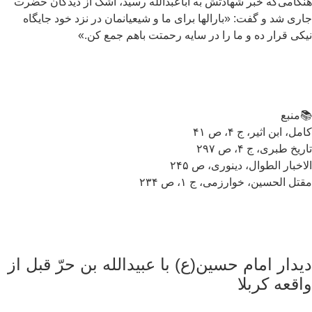
گامی‌که خبر شهادتش به اباعبدالله رسید، اشک از دیدگان حضرت
ری شد و گفت: «بارالها برای ما و شیعیانمان در نزد خود جایگاه
کی قرار ده و ما را در سایه رحمتت باهم جمع کن.»
منبع
مل، ابن اثیر، ج ۴، ص ۴۱
ریخ طبری، ج ۴، ص ۲۹۷
اخبار الطوال، دینوری، ص ۲۴۵
تل الحسین، خوارزمی، ج ۱، ص ۲۳۴
یدار امام حسین(ع) با عبیدالله بن حرّ قبل از
اقعه کربلا