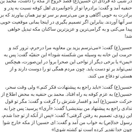
 شبی که فردای آن حسین(ع) قصد خروج از مکه را داشت، محمد بن
فیه آمد و گفت: برادرم! تو از ناجوانمردی اهل کوفه نسبت به پدر و
ادرت به خوبی آگاهی و من می‌ترسم بر سر تو نیز همان بیاورند که بر
 آنها آوردند. بنابراین اگر تصمیم بگیری در اینجا بمانی موقعیت خوبی
دا می‌کنی و به گرامی‌ترین و عزیزترین ساکنان مکه تبدیل خواهی
د!
ین(ع) گفت: «می‌ترسم یزید بن معاویه مرا درحرم، ترور کند و
مت این خانه به وسیله من شکسته شود!» ابن حنفیّه گفت: پس به
من» یا برخی دیگر از نواحی این صحرا برو! در این‌صورت، هیچکس
ی‌تواند بر تو دست یابد. چون مردم همگی تو را دوست دارند و از
تی تو دفاع می کنند.
ین(ع) گفت: «باید راجع به پیشنهادت فکر کنم.» ولی وقت سحر،
ین(ع) به عزم کوفه به راه افتاد. محمد بن حنفیه به محض اطلاع از
کت حسین(ع) آمد و افسار شترش را گرفت و گفت: مگر تو قول
ادی راجع به پیشنهاد من بیندیشی! گفت: «آری!» پرسید: پس چرا به
ن زودی، تصمیم به رفتن گرفتی؟ گفت: «پس از آنکه از تو جدا شدم،
ول خدا(ص) به خواب من آمد و گفت: ای حسین! از مکه خارج شو!
ن خدا تقدیر کرده است تو کشته شوی!»