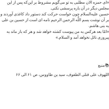
ى حمزه الان مطلبى به تو می‌گويم مشروط بر اين‌كه پس از اين
لس ديگر در آن باره پرسشى نكنى.
ين عليه‌السلام چون خواست حركت كند دستور داد كاغذى آوردند و
 آن‏ نوشت بسم اللَّه الرحمن الرحيم نامه ‏اى است از حسين بن على
 بنى هاشم.
مّا بعد هركس به من پيوست كشته خواهد شد و هر كه باز ماند به
روزى نائل نخواهد آمد و السلام.»
منبع
لهوف على قتلى الطفوف، سید بن طاووس، ص ۶۱ الی ۶۶