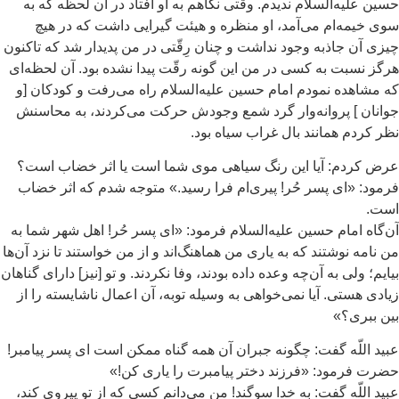
ین علیه‌السلام ندیدم. وقتی نگاهم به او افتاد در آن لحظه که به
ی خیمه‌ام می‌آمد، او منظره و هیئت گیرایی داشت که در هیچ
زی آن جاذبه وجود نداشت و چنان رِقّتی در من پدیدار شد که تاکنون
گز نسبت به کسی در من این گونه رقّت پیدا نشده بود. آن لحظه‌ای
 مشاهده نمودم امام حسین علیه‌السلام راه می‌رفت و کودکان [و
انان ] پروانه‌وار گرد شمع وجودش حرکت می‌کردند، به محاسنش
ر کردم همانند بال غراب سیاه بود.
ض کردم: آیا این رنگ سیاهی موی شما است یا اثر خضاب است؟
مود: «ای پسر حُر! پیری‌ام فرا رسید.» متوجه شدم که اثر خضاب
ست.
‌گاه امام حسین علیه‌السلام فرمود: «ای پسر حُر! اهل شهر شما به
 نامه نوشتند که به یاری من هماهنگ‌اند و از من خواستند تا نزد آن‌ها
ایم؛ ولی به آن‌چه وعده داده بودند، وفا نکردند. و تو [نیز] دارای گناهان
ادی هستی. آیا نمی‌خواهی به وسیله توبه، آن اعمال ناشایسته را از
ن ببری؟»
ید اللّه گفت: چگونه جبران آن همه گناه ممکن است ای پسر پیامبر!
رت فرمود: «فرزند دختر پیامبرت را یاری کن!»
ید اللّه گفت: به خدا سوگند! من می‌دانم کسی که از تو پیروی کند،