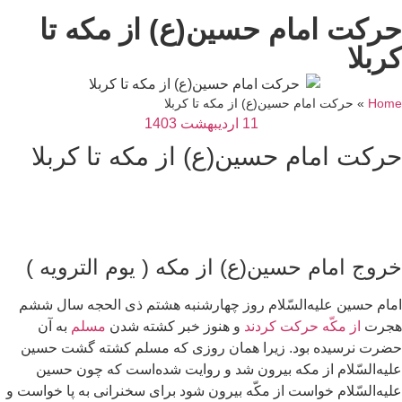
رکت امام حسین(ع) از مکه تا
ربلا
Hom
»
حرکت امام حسین(ع) از مکه تا کربلا
11 اردیبهشت 1403
رکت امام حسین(ع) از مکه تا کربلا
روج امام حسین(ع) از مکه ( یوم‌ الترویه )
ام حسين عليه‌السّلام روز چهارشنبه هشتم ذى الحجه سال ششم
جرت
از مكّه حركت كردند
و هنوز خبر كشته شدن
مسلم
به آن
ضرت نرسيده بود. زيرا همان روزى كه مسلم كشته گشت حسين
يه‌السّلام از مكه بيرون شد و روايت شده‌است كه چون حسين
يه‌السّلام خواست از مكّه بيرون شود براى سخنرانى به پا خواست و