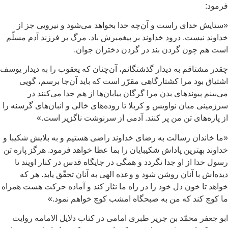
مود:
تايش خداى راست و آن‌چه خدا بخواهد مى‌‏شود و نيرویى جز از
اوند نيست. درود خداوند بر پيغمبرش باد. مرگ بر فرزند آدم مسلّم
ت هم چون گردن بند در گردن دختران جوان.
در مشتاقم به ديدار گذشتگانم، آن‌چنان كه يعقوب را به ديدار يوسف
تياق بود مرا كشتارگاهى مقرّر است كه بايد آن‌جا برسم، گویى
‌بينم پيوندهاى بدن مرا گرگان بيابان‏‌ها از هم جدا مى‌‏كنند در
زمينى ميان نواويس و كربلا تا روده‌‏هاى خالى و انبان‌هاى گرسنه را
 پاره‌‏هاى تن من پر كنند. آدمى از سرنوشت ناگزير است.»
ا خاندان رسالت به رضاى خداوند راضى هستيم و به بلايش شكيبا و
اوند بهترين پاداش شكيبايان را بما عطا خواهد فرمود. هرگز پاره تن
ول خدا از او جدا نگردد و همگى در جايگاه قدس در كنار اويند تا
ده‌اش با آنان روشن شود و وعده الهى به آنان تحقّق يابد. هر كه
اهد تا خون دل خود را در راه ما نثار كند و آماده حركت هست همراه
 كوچ كند كه من به صبحگاه امشب كوچ خواهم نمود.»
و جعفر محمّد بن جرير طبرى امامى در كتاب دلايل الامامه روايت‏