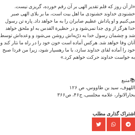
ز آن روز که قلم تقدیر الهى بر آن رقم خورده، گریزى نیست.
نودى خداوند خشنودى ما اهل بیت است، ما بر بلای الهی صبر
‌کنیم و او پاداش عظیم صابران را به ما خواهد داد. پاره تن رسول
ا هرگز از وی جدا نمى‌شود و در حظیرة القدس به او ملحق خواهد
 و چشمان رسول خدا به ذرّیه‌اش روشن مى‌شود و وعده‌اش توسط
ان وفا خواهد شد. هرکس آماده است خون خود را در راه ما نثار کند و
د را آماده لقاى خداوند سازد، با ما رهسپار شود، زیرا من فردا صبح
 خواست خداوند حرکت خواهم کرد.»
منبع
لهوف، سید بن طاووس، ص ۱۲۶
ارالانوار، علامه مجلسی، ج۴۶، ص۳۶۶
شتراک گذاری مطلب