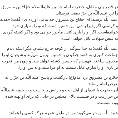
 قصر بنی مقاتل، حضرت امام حسین علیه‌السلام حجّاج بن مسروق
 نزد عبید اللّه بن حرّ جعفی فرستاد.
ید اللّه پرسید: ای حجّاج بن مسروق چه پیامی آورده‌ای؟ گفت: «هدیه
کرامتی اگر پذیرا باشی! این حسین است که تو را به یاری خود
انده‌است. اگر او را یاری کنی، مأجور خواهی بود و اگر کشته گردی
 فیض شهادت نائل خواهی آمد.»
ید اللّه گفت: به خدا سوگند! از کوفه خارج نشدم، مگر اینکه دیدم
اعت کثیری به قصد جنگیدن با حسین بیرون می‌آیند و شیعیان او را
ذول ساخته، فهمیدم که حسین کشته خواهد شد. و چون من قدرت
 یاری او را ندارم، مایل نیستم نه او مرا ببیند و نه من او را.
ّاج بن مسروق نزد امام(ع) بازگشت و پاسخ عبید اللّه بن حرّ را به
ض امام رساند.
 حضرت با عده‌ای از اهل بیت و یارانش برخاست و به خیمه عبیداللّه
 حر رفت و در قسمت بالای مجلس در جایی که برای او تهیه شده
ود، نشست.
ید اللّه بن حر می‌گوید: من در طول عمرم هرگز کسی را همانند