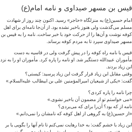
یس بن مسهر صیداوی و نامه امام(ع)
ام حسین(ع) به منزلگاه «حاجر» رسید. اکنون چند روز از شهادت
لم می‌گذشت ولی هنوز باخبر نشده بود. از آن‌جا نامه‌ای برای اهل
فه نوشت و آن‌ها را از حرکت خود با خبر ساخت. نامه را به قیس بن
هر صیداوی سپرد تا به مردم کوفه برساند.
س با نامه راه کوفه را در پیش گرفت ولی در قاسیه به دست
موران عبیدالله دستگیر شد. او نامه را پاره کرد. مأموران او را به نزد
ن زیاد بردند.
تی مقابل ابن زیاد قرار گرفت ابن زیاد پرسید: کیستی؟
ت: «یکی از شیعیان امیرالمؤمنین علی بن ابیطالب علیه‌السلام.»
ا نامه را پاره کردی؟
ی خواستم تو از مضمون آن باخبر نشوی.»
مه از که بود؟ آن‌را برای که می‌بردی؟
ز حسین(ع) به گروهی از اهل کوفه که نامشان را نمی‌دانم.»
ن زیاد با خشم گفت: به خدا رهایت نمی‌کنم تا نام آنها را بگویی یا بر
بر رفته حسین بن علی و پدر و برادرش را دشنام دهی و گرنه