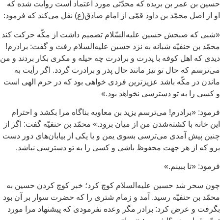
ين بن عمر بن بريده كه محدّثى مورد اعتماد است روايت شده كه
 از اصل محمّد بن داود قمّى از امام صادق(ع) نقل می‌كند كه فرمود:
بى كه صبحش حسين عليه‌السّلام تصميم داشت از مكّه حركت كند
مّد بن حنفيّه شبانه به نزد حسين عليه‌السلام رفت و گفت: برادرم!
دى كه اهل كوفه با پدرت و برادرت چه حيله و مكرى بكار بردند و من
‌ترسم كه حال تو نيز مانند حال‏ پدر و برادرت گردد. اگر رأيت به
ندن در مكّه باشد عزيزترين فردى خواهى بود كه در حرم الهى است
كسى را به تو دسترسى نخواهد بود.»
مود: «برادرم! می‌ترسم يزيد بن معاويه بناگاه مرا بكشد و احترام
ن خانه با كشته‌شدن من از ميان برود.» محمّد بن حنفيّه گفت: اگر از
ين پيش آمدى می‌ترسى بسوى يمن و يا يكى از بيابان‌هاى دور دست
و كه از هر جهت محفوظ باشى و كسى را به تو دسترسى نباشد.
مود: «تا ببينم.»
ن سحر شد حسين عليه‌السلام كوچ كرد؛ خبر كوچ كردن حسين به
مّد بن حنفيّه رسيد. آمد و زمام شترى را كه حضرت سوار بر آن بود
رفت و عرض كرد: برادر مگر وعده نفرمودى كه پيشنهاد مرا مورد