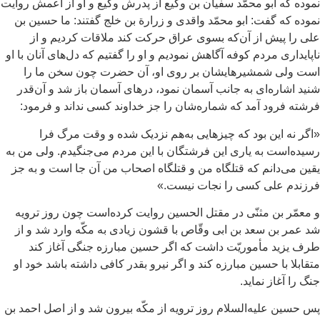
وده كه ابو محمّد سفيان بن وكيع از پدرش وكيع و او از اعمش روايت
وده كه گفت: ابو محمّد واقدى و زرارة بن خلج‏ گفتند: ما حسين بن
ى را پيش از آن‌كه بسوى عراق حركت كند ملاقات كرديم و از
پايدارى مردم كوفه آگاهش نموديم و او را گفتيم كه دل‌هاى آنان با او
ت ولى شمشيرهايشان بر روى او، آن حضرت چون سخن ما را
يد اشاره‌‏اى به جانب آسمان نمود، درهاى آسمان باز شد و آن‌قدر
شته فرود آمد كه شماره‌شان را جز خداوند كسی نداند و فرمود:
گر نه اين بود كه چيزهایى به‌هم نزديک شده و وقت مرگ فرا
يده‌است به يارى اين فرشتگان با اين مردم می‌جنگيدم. ولى من به
ين می‌دانم كه قتلگاه من و قتلگاه اصحاب من آن جا است و به جز
زندم على كسى را نجات نيست.»
معمّر بن مثنّى در مقتل الحسين روايت كرده‌است چون روز ترويه‏
 عمر بن سعد بن ابى وقّاص‏ با قشون زيادى به مكّه وارد شد و از
ف يزيد مأموريّت داشت كه اگر حسين مبارزه جنگى آغاز كند
قابلا با حسين مبارزه كند و اگر نيرو بقدر كافى داشته باشد خود او
گ را آغاز نمايد.
 حسين عليه‌السلام روز ترويه از مكّه بيرون شد و از اصل احمد بن