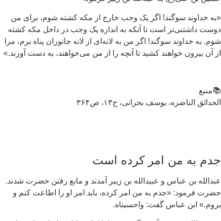
ه خداوند سوگند! اگر یک وجب خارج از مکه کشته شوم، برای من
ست داشتنی‌تر است تا آنکه به‌ اندازه یک وجب در داخل مکه کشته
م. به خداوند سوگند! اگر من به لانه‌ای از لانه جانوران پناه برم، مرا
 آن بیرون خواهند کشید تا آنچه را از من می‌خواهند، به دست آورند.»
منبع
حدائق الناضره، یوسف بحرانی، ج۱۳، ص۳۶۴
دم به من امر کرده است
دالله بن عباس و عبيدالله بن زبير آمدند و مانع رفتن حضرت شدند.
رت فرمود: «جدم به من امر كرده، بايد امر او را اطاعت كنم و
وم.» ابن عباس گفت: واحسيناه.