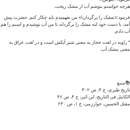
چه خواستم بنوشم آب از مشک ریخت.
مود:«مشک را برگردان!» من نفهمیدم باید چکار کنم. حضرت پیش
د، با دست خود لبه مشک را برگرداند تا من آب نوشیدم و اسبم را هم
 دادم.
راویه در لغت حجاز به معنی شتر آبکش است و در لغت عراق به
عنی مشک آب.
منبع
ریخ طبری، ج ۴، ص ۳۰۲
کامل فی التاریخ، ابن اثیر، ج ۴، ص ۴۶
تل الحسین، خوارزمی، ج ۱، ص ۲۳۰