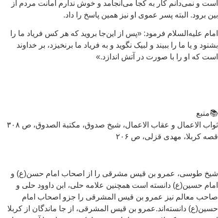
ت و نمی‌دانم کار به کجا می‌انجامد و خوش ندارم امانت مردم از
ن برود. البته پسر عموی او نیز همین پاسخ را داد.
ام علیه‌السلام فرمود: «پس از این‌جا بروید که هر کس فریاد ما را
نود و یا ما را ببیند و لبیک نگوید و به فریاد ما برنخیزد، بر خداوند
ت که او را با صورت در آتش اندازد.»
منبع
اب الاعمال و عقاب الاعمال، شیخ صدوق، مکتبة الصدوق، ص ۳۰۸
ه کربلا، مهدی قزلی، ص ۲۰۶
یخ طوسی، عمرو بن قیس مشرقی را از اصحاب امام حسن(ع) و
ام حسین(ع) دانسته است همچنین علامه حلی، ابن داوود حلی و
حب معالم نیز عمرو بن قیس المشرقی را جزو اصحاب امام
ین(ع) دانسته‌اند.عمرو بن قیس المشرقی، از جا ماندگان از کربلا