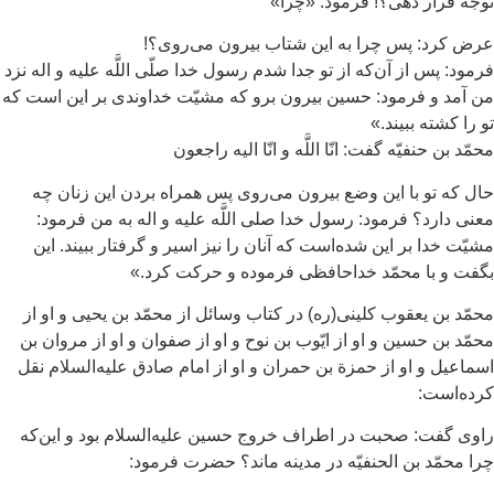
جّه قرار دهى؟! فرمود: «چرا»
ض كرد: پس چرا به اين شتاب بيرون می‌روى؟!
مود: پس از آن‌كه از تو جدا شدم رسول خدا صلّى اللَّه عليه و اله نزد
 آمد و فرمود: حسين بيرون برو كه مشيّت خداوندى بر اين است كه
 را كشته ببيند.»
مّد بن حنفيّه‏ گفت: انّا اللَّه و انّا اليه راجعون
ل كه تو با اين وضع بيرون می‌روى پس همراه بردن اين زنان چه
نى دارد؟ فرمود: رسول خدا صلى اللَّه عليه و اله به من فرمود:
يّت خدا بر اين شده‌است كه آنان را نيز اسير و گرفتار ببيند. اين
فت و با محمّد خداحافظى فرموده و حركت كرد.»
مّد بن يعقوب كلينى(ره) در كتاب وسائل از محمّد بن يحيى و او از
مّد بن حسين و او از ايّوب بن نوح و او از صفوان و او از مروان بن
ماعيل و او از حمزة بن حمران و او از امام صادق عليه‌السلام نقل
رده‌است:
وى گفت: صحبت در اطراف خروج حسين عليه‌السلام بود و اين‌كه
ا محمّد بن الحنفيّه در مدينه ماند؟ حضرت فرمود: