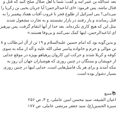
د عبدالله بن عمر آمد و گفت: شما با اهل ضلال صلح كنيد كه قتل و
ال نباشد. پس فرمود: «ای اباعبدالرحمن! آيا جريان يحيی بن زكريا را
‌دانی؟ بنی اسرائيل از طلوع فجر تا غروب آفتاب هفتاد پيغمبر را به
ل رساندند و باز رفتند در بازار نشستند و به تجارت مشغول شدند
ل اين كه هيچ كاری نكرده‌اند. بعد خدا از آنها انتقام گرفت. پس بپرهيز
 اباعبدالرحمن، اينها كمک نمی‌كنند و بی‌وفا هستند.»
و بدین‌گونه بود که امام حسین علیه‌السلام و ۱۹ تن از آل ابی‌طالب و ۸
 موالی و حرم و خانواده پيامبر صلی الله عليه و آله از مکه به سوی
فه و کربلا شدند و حركت اين كاروان پرهياهو بويژه در موقع جدايی
 خويشان و بستگان در چنين روزی كه هوشياران جهان آن روز به
ه آمدند و برای هر يک فاميل‌هایی است. جدايی اينها در چنين روزی
يار دشوار بوده است.
منبع
يان الشيعه، سید محسن امین عاملی، ج ۳، ص ۲۵۶
رة الحسين(ع)، سید جعفر مرتضی عاملی، ص ۱۷۷