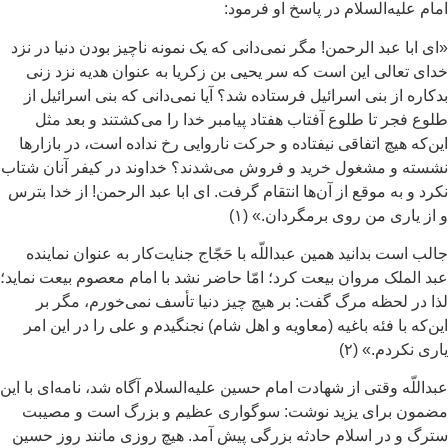
ام علیه‌السلام در پاسخ او فرمود:
ی ابا عبد الرحمن! مگر نمی‌دانی که یک نمونه ناچیز بودن دنیا در نزد
ای تعالی این است که سر یحیی بن زکریا به عنوان هدیه نزد زنی
کاره از بنی اسرائیل فرستاده شد؟ آیا نمی‌دانی که بنی اسرائیل از
وع فجر تا طلوع آفتاب هفتاد پیامبر خدا را می‌کشتند و بعد مثل
ن‌که هیچ اتفاقی نیفتاده و حرکت ناروایی رخ نداده است، در بازارها
سته و مشغول خرید و فروش می‌شدند؟ خداوند در کیفر آنان شتاب
رد و به موقع از آن‌ها انتقام گرفت. ای ابا عبد الرحمن! از خدا بترس
از یاری من روی برمگردان.» (۱)
لب است بدانید همین عبداللّه با حَجّاج جنایت‌کار به عنوان نماینده
د الملک مروان بیعت کرد؛ امّا حاضر نشد با امام معصوم بیعت نماید؛
ا در لحظه مرگ گفت: بر هیچ چیز دنیا تأسف نمی‌خورم، مگر بر
ن‌که با فئه باغیه (معاویه و اهل شام) نجنگیدم و علی را در این امر
ری نکردم.» (۲)
داللّه وقتی از شهادت امام حسین علیه‌السلام آگاه شد، نامه‌ای با این
ضمون برای یزید نوشت: سوگواری عظیم و بزرگ است و مصیبت
رگ و در اسلام حادثه بزرگی پیش آمد. هیچ روزی مانند روز حسین