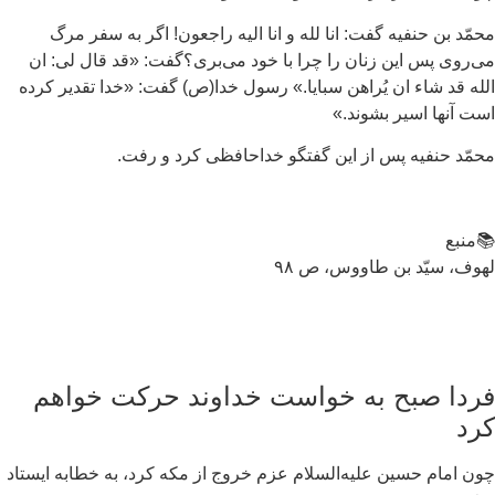
مّد بن حنفیه گفت: انا لله و انا الیه راجعون! اگر به سفر مرگ
‌روی پس این زنان را چرا با خود می‌بری؟گفت: «قد قال لی: ان
له قد شاء ان یُراهن سبایا.» رسول خدا(ص) گفت: «خدا تقدیر کرده
ت آنها اسیر بشوند.»
مّد حنفیه پس از این گفتگو خداحافظی کرد و رفت.
منبع
وف، سیّد بن طاووس، ص ۹۸
ردا صبح به خواست خداوند حرکت خواهم
رد
ن امام حسین علیه‌السلام عزم خروج از مکه کرد، به خطابه ايستاد