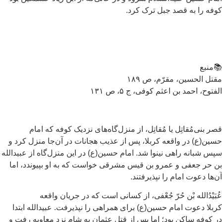
فه را به قصد جبل ترک کرد.
منبع
تل الحسین، مقرّم، ص ۱۸۹
فتوح، احمد بن اعثم کوفی، ج ۵، ص ۱۳۱
ر بنی‌مُقاتِل یا مُقاتِل، از منزل‌گاه‌های نزدیک کوفه که امام
ین(ع) در واقعه کربلا، پس از عذیب هجانات در آن‌جا منزل کرد و
س شبانه راهی نینوا شد. امام حسین(ع) در این منزل‌گاه از عبیدالله
 حر جعفی و عمرو بن قیس مشرقی خواست که به او بپیوندد، اما
‌ها دعوت امام را نپذیرفتند.
بَیْدُالله بْن حُرّ جُعْفی، از کسانی است که در جریان واقعه
بلا دعوت امام حسین(ع) برای همراهی را نپذیرفت. عبیدالله ابتدا
 کوفه ساکن بود؛ اما پس از قتل عثمان به شام نزد معاویه رفت و