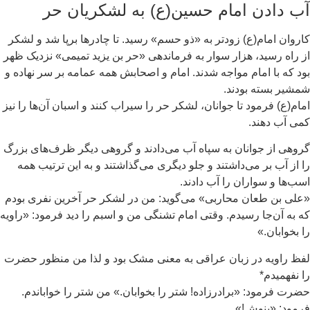
ب دادن امام حسین(ع) به لشکریان حر
روان امام(ع) زودتر به «ذو حسم» رسید. تا چادرها برپا شد و لشکر
 راه رسید، هزار سوار به فرماندهی «حر بن یزید تمیمی» نزدیک ظهر
د که با امام مواجه شدند. امام و اصحابش همه عمامه بر سر نهاده و
شیر بسته بودند.
ام(ع) فرمود تا جوانان، لشکر حر را سیراب کنند و اسبان آن‌ها را نیز
ی آب دهند.
وهی از جوانان به سپاه آب می‌دادند و گروهی دیگر ظرف‌های بزرگ
 از آب بر می‌داشتند و جلو دیگری می‌گذاشتند و به این ترتیب همه
ب‌ها و سواران را آب دادند.
لی بن طعان محاربی» می‌گوید: من در لشکر حر آخرین نفری بودم
 به آن‌جا رسیدم. وقتی امام تشنگی من و اسبم را دید فرمود: «راویه
 بخوابان.»
ظ راویه در زبان عراقی به معنی مشک بود و لذا من منظور حضرت
 نفهمیدم*
رت فرمود: «برادرزاده! شتر را بخوابان.» من شتر را خواباندم.
مود: «بنوش!»