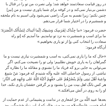
 روز قیامت سعادتمند خواهد شد؛ ولی نصرت من تو را در قتال با
من بی‌نیاز نمی‌کند و در کوفه برای شما یاوری نیست و من [نیز]
ین نکنم؛ زیرا نفسم به مرگ راضی نمی‌شود ولی اسبم به نام ملحقه
شمشیرم را در اختیار شما قرار می‌دهم.
رت فرمود: «ما جِئْناک لِفَرَسِک وَسَیفِک اِنَّما اَتَیناک لِنَسْأَلَک النُّصَرَةَ؛
 برای اسب و شمشیرت به نزد تو نیامدیم. ما آمدیم که [تو راه
ادت را انتخاب کنی و] از تو یاری بخواهیم.»
‌گاه فرمود:
ال که ما را یاری نمی‌کنی، به اسب و شمشیرت نیازی نیست و ما
راهان را به یاری خویش نطلبیم؛ ولی تو را نصیحت می‌کنم، اگر
‌توانی به جایی برو که فریاد ما را نشنوی و مقاتله ما را نظاره گر
اشی. از رسول خداصلی الله علیه وآله شنیدم که فرمود: مَنْ سَمِعَ
عِیةَ اَهْلَ بَیتِی وَلَمْ ینْصُرْهُمْ عَلی حَقِّهِمْ اَکبَّهُ اللَّهُ عَلی وَجْهِهِ فِی النَّارِ؛
 کس بانگ اهل بیت من را بشنود و بر گرفتن حقشان یاری نکند، خدا
 را به روی در آتش می‌افکند.»
دها عبید اللّه بن حرّ اشعاری در ندامت و پشیمانی از عدم حمایت از
ام حسین علیه‌السلام سرود و در حالی‌که از ابن زیاد خشمگین بود