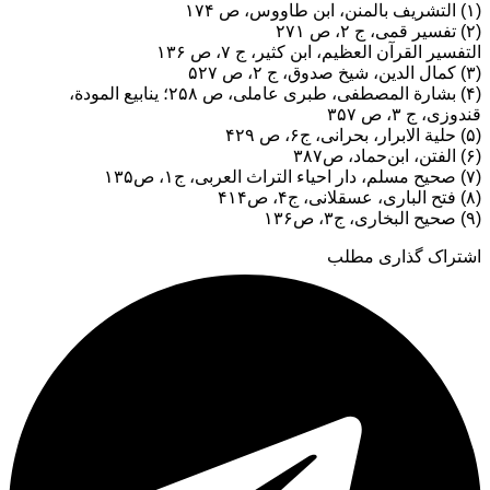
(۱) التشریف بالمنن، ابن طاووس، ص ۱۷۴
(۲) تفسیر قمی، ج ۲، ص ۲۷۱
التفسیر القرآن العظیم، ابن کثیر، ج ۷، ص ۱۳۶
(۳) کمال الدین، شیخ صدوق، ج ۲، ص ۵۲۷
(۴) بشارة المصطفی، طبری عاملی، ص ۲۵۸؛ ینابیع المودة،
قندوزی، ج ۳، ص ۳۵۷
(۵) حلیة الابرار، بحرانی، ج۶، ص ۴۲۹
(۶) الفتن، ابن‌حماد، ص۳۸۷
(۷) صحیح مسلم، دار احیاء التراث العربی، ج۱، ص۱۳۵
(۸) فتح الباری، عسقلانی، ج۴، ص۴۱۴
(۹) صحیح البخاری، ج۳، ص۱۳۶
اشتراک گذاری مطلب