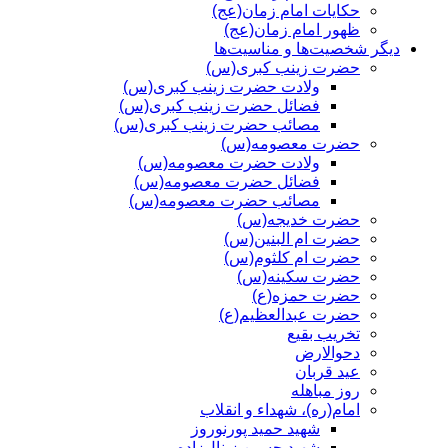
حکایات امام زمان(عج)
ظهور امام زمان(عج)
دیگر شخصیت‌ها و مناسیت‌ها
حضرت زینب کبری(س)
ولادت حضرت زینب کبری(س)
فضائل حضرت زینب کبری(س)
مصائب حضرت زینب کبری(س)
حضرت معصومه(س)
ولادت حضرت معصومه(س)
فضائل حضرت معصومه(س)
مصائب حضرت معصومه(س)
حضرت خدیجه(س)
حضرت ام البنین(س)
حضرت ام کلثوم(س)
حضرت سکینه(س)
حضرت حمزه(ع)
حضرت عبدالعظیم(ع)
تخریب بقیع
دحوالارض
عید قربان
روز مباهله
امام(ره)، شهداء و انقلاب
شهید حمید پورنوروز
شهید حسین زینال‌زاده