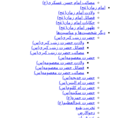
مصائب امام حسن عسکری(ع)
امام زمان(عج)
ولادت امام زمان(عج)
فضائل امام زمان(عج)
حکایات امام زمان(عج)
ظهور امام زمان(عج)
دیگر شخصیت‌ها و مناسیت‌ها
حضرت زینب کبری(س)
ولادت حضرت زینب کبری(س)
فضائل حضرت زینب کبری(س)
مصائب حضرت زینب کبری(س)
حضرت معصومه(س)
ولادت حضرت معصومه(س)
فضائل حضرت معصومه(س)
مصائب حضرت معصومه(س)
حضرت خدیجه(س)
حضرت ام البنین(س)
حضرت ام کلثوم(س)
حضرت سکینه(س)
حضرت حمزه(ع)
حضرت عبدالعظیم(ع)
تخریب بقیع
دحوالارض
عید قربان