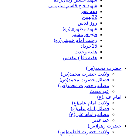
شهید حاج قاسم سلیمانی
دهه فجر
22بهمن
روز قدس
شهید مطهری(ره)
فتح خرمشهر
رحلت امام خمینی(ره)
15خرداد
هفته وحدت
هفته دفاع مقدس
حضرت محمد(ص)
ولادت حضرت محمد(ص)
فضائل حضرت محمد(ص)
مصائب حضرت محمد(ص)
عید مبعث
امام علی(ع)
ولادت امام علی(ع)
فضائل امام علی(ع)
مصائب امام علی(ع)
عید غدیر
حضرت زهرا(س)
ولادت حضرت فاطمه(س)