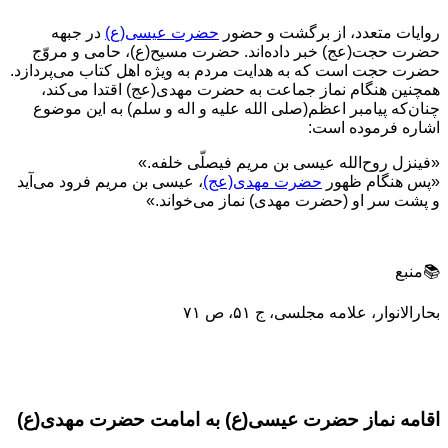
روایات متعدد، از برگشت و حضور
حضرت عیسی(ع)
در جبهه
حضرت حجت(عج) خبر داده‌اند. حضرت مسیح(ع)، حامی و مروّج
حضرت حجت است که به هدایت مردم به‌ ویژه اهل‌ کتاب می‌پردازد.
همچنین هنگام نماز جماعت به حضرت مهدی(عج) اقتدا می‌کند،
چنان‌که پیامبر اعظم(صلی الله علیه و اله و سلم) به این موضوع
اشاره فرموده است:
«فینزل روح‌الله عیسی بن مریم فیصلّی خلفه.»
«پس هنگام ظهور
حضرت مهدی(عج)
، عیسی بن مریم فرود می‌آید
و پشت سر او (حضرت مهدی) نماز می‌خواند.»
📚منبع
بحارالانوار، علامه مجلسی، ج ۵۱، ص ۷۱
اقامه نماز حضرت عیسی(ع) به امامت حضرت مهدی(ع)