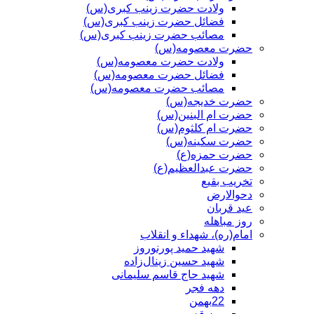
ولادت حضرت زینب کبری(س)
فضائل حضرت زینب کبری(س)
مصائب حضرت زینب کبری(س)
حضرت معصومه(س)
ولادت حضرت معصومه(س)
فضائل حضرت معصومه(س)
مصائب حضرت معصومه(س)
حضرت خدیجه(س)
حضرت ام البنین(س)
حضرت ام کلثوم(س)
حضرت سکینه(س)
حضرت حمزه(ع)
حضرت عبدالعظیم(ع)
تخریب بقیع
دحوالارض
عید قربان
روز مباهله
امام(ره)، شهداء و انقلاب
شهید حمید پورنوروز
شهید حسین زینال‌زاده
شهید حاج قاسم سلیمانی
دهه فجر
22بهمن