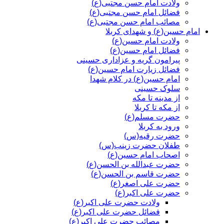
ولادت امام حسن مجتبی(ع)
فضائل امام حسن مجتبی(ع)
مصائب امام حسن مجتبی(ع)
امام حسین(ع) و شهدای کربلا
ولادت امام حسین(ع)
فضائل امام حسین(ع)
پیرامون گریه و عزاداری حسینی
فضائل زیارت امام حسین(ع)
امام حسین(ع) در کلام شهدا
سلوک حسینی
از مدینه تا مکه
از مکه تا کربلا
حضرت مسلم(ع)
ورود به کربلا
حضرت رقیه(س)
طفلان حضرت زینب(س)
اصحاب امام حسین(ع)
حضرت عبدالله بن الحسن(ع)
حضرت قاسم بن الحسن(ع)
حضرت علی اصغر(ع)
حضرت علی اکبر(ع)
ولادت حضرت علی اکبر(ع)
فضائل حضرت علی اکبر(ع)
مصائب حضرت علی اکبر(ع)