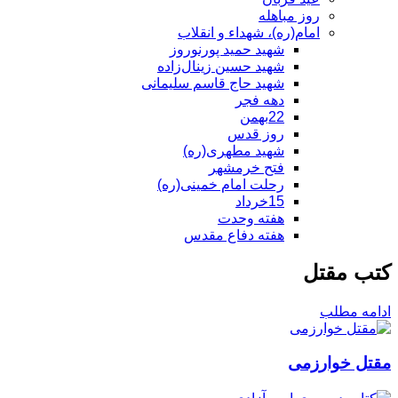
روز مباهله
امام(ره)، شهداء و انقلاب
شهید حمید پورنوروز
شهید حسین زینال‌زاده
شهید حاج قاسم سلیمانی
دهه فجر
22بهمن
روز قدس
شهید مطهری(ره)
فتح خرمشهر
رحلت امام خمینی(ره)
15خرداد
هفته وحدت
هفته دفاع مقدس
کتب مقتل
ادامه مطلب
مقتل خوارزمی