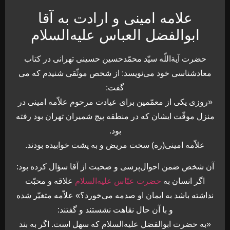
علامه امینی و ارادت به آقا
ابوالفضل العباس عليه‌السلام
حضرت آيةاللّه سيّد محمّدحسين حسينى تهرانى در كتاب
معادشناسى خود مى‌نويسد: از شخص موثّقى شنيدم كه مى
گفت:
«روزى يكى از معمّمين براى عيادت مرحوم علاّمه امينى در
منزل موقّت ايشان كه در منطقه پيچ شميران تهران بود رفته
بود.
علاّمه امينى(ره) سخت مريض و به پشت خوابيده بودند.
آن شخص ضمن احوال‌پرسى و صحبت از آقا سؤال كرده بود:
اگر انسان به
حضرت عبّاس عليه‌السلام
علاقه و محبّت
نداشته باشد به ايمان او صدمه مى‌خورد؟» علاّمه متغيّر شده
و با آن حال نقاهت نشستند و گفتند:
«به حضرت ابوالفضل عليه‌السلام كه سهل است. اگر به بند