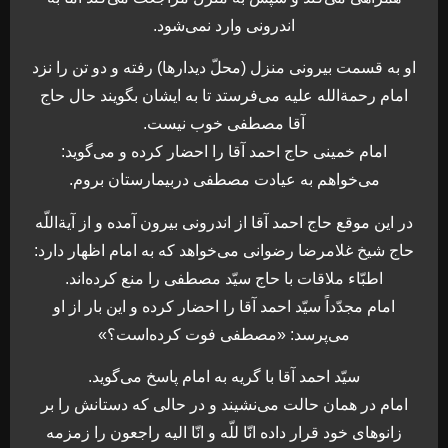
اندرونى وارد نمى‌شود.
او به قسمت بيرونى منزل (محلّ ديدارها) رفته و دو تن را نزد
امام رحمةالله‌ عليه مى‌فرستد تا به ايشان بگويند حال حاج
آقا مصطفى خوب نيست.
امام خمينى حاج احمد آقا را احضار كرده و مى‌گويد:
مى‌خواهم به عيادت مصطفى دربيمارستان بروم.
در اين موقع حاج احمد آقا از اندرونى بيرون آمده و از آيةاللّه
حاج شيخ غلامرضا رضوانى مى‌خواهد كه به امام اظهار دارد:
اطبّاء ملاقات با حاج سيّد مصطفى را منع كرده‌اند.
امام مجدّداً سيّد احمد آقا را احضار كرده و اين بار از او
مى‌پرسد: «مصطفى فوت كرده‌است؟»
سيّد احمد آقا با گريه به امام پاسخ مى‌گويد.
امام در همان حالت مى‌نشيند و در حالى كه دستانش را بر
زانوهاى خود قرار داده انّا للّه و انّا اليه راجعون را زمزمه