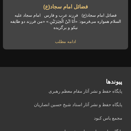
فضائل امام سجاد(ع)
فضائل امام سجاد(ع) فرزند عرب و فارس امام سجاد علیه
السلام همواره می‌فرمود: «أَنَا ابْنُ الْخِیَرَتَیْنِ.» «من فرزند دو طایفه
نیکو و برگزیده
ادامه مطلب
پیوندها
پایگاه حفظ و نشر آثار مقام معظم رهبری
پایگاه حفظ و نشر آثار استاد شیخ حسین انصاریان
مجمع یاس کبود