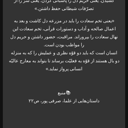
كشيدن. يعنى حريم دل را پاسبانى كردن. يعنى سر را از
تصرّفات شيطانى حفظ داشتن.»
«يعنی تخم سعادت را بايد در مزرعه دل كاشت و بعد به
اعمال صالحه و آداب و دستورات قرآنى، تخم سعادت اين
نهال سعادت را بپروراند. مراقبت، حضور داشتن و حريم دل
را مواظب بودن است.
انسان است كه بايد دو قوّه نظرى و عمليش را كه به منزله
دو بال هستند از قوّه به فعليّت برساند تا بتواند به معارج عاليّه
انسانى پرواز نمايد.»
📚منبع
داستان‌هایی از علما، صرفی پور، ص۲۲