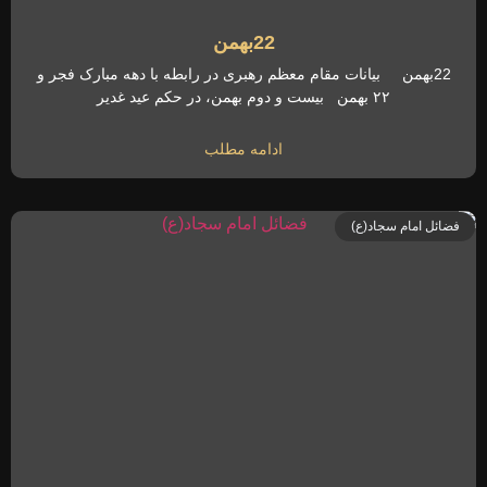
22بهمن
22بهمن بیانات مقام معظم رهبری در رابطه با دهه مبارک فجر و
۲۲ بهمن بیست و دوم بهمن، در حکم عید غدیر
ادامه مطلب
فضائل امام سجاد(ع)