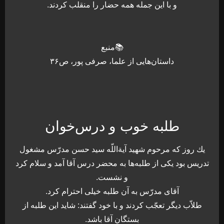
و با اين جمله همه حضار را منقلب كردند.
📚منبع
داستان‌هایی از علما، صرفی پور، ص۳۶
طلبه خوب و درس‌خوان
يك روز كه مرحوم شهيد آيةاللّه سيد حسن مدرّس مشغول
تدريس بود يكى از طلبه‌ها به محضر درس آقا آمد و سلام كرد
و نشست.
آقاى مدرّس به آن طلبه خيلى احترام كرد.
طلاّب ديگر تعجّب كردند و با خود گفتند: شايد اين طلبه از
بستگان آقا باشد.