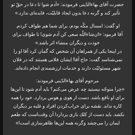
حضرت آقاى بهاءالدّينى فرمودند: «آدم شو! تا دعا در حقّ تو
تأثير كند و گرنه دعا بدون ايجاد قابليّت، فايده‌اى ندارد.»
او گفت: امسال مكّه بودم، براى شما هم طواف كردم.
آقا فرمود: «ان‌شاءاللّه سعى كن آدم شوى! تا طواف براى
خودت و ديگران منشاء اثر باشد.»
در اينجا يكى از همراهان آن شخص كه گمان كرد آقا او را
نمى‌شناسد گفت: حاج آقا! ايشان فلانى هستند كه در فلان
شهر مسئوليّت دارند و خدمات ارزشمندى انجام داده‌اند.
مرحوم آقاى بهاءالدّينى فرمودند:
«چرا متوجّه نيستيد چه عرض مى‌كنم؟ بايد آدم شود تا اين‌ها
براى او نافع باشد. دست از هوى و هوس بردارد. خود را همه
كاره نداند. نقشه براى خراب‌كردن افراد و غلبه بر ديگران
نكشد. بايد دست از كلك بازى بردارد! آن وقت‌است كه طعم
ايمان را مى‌چشد وگرنه همه اين‌ها ظاهرسازى است!»