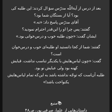
بعد از درس از آيةاللّه مدرّس سؤ ال كردند: اين طلبه كى
بود؟ آيا از بستگان شما بود؟
آقاى مدرّس پاسخ داد: «نه.»
گفتند: پس چرا او را اين‌قدر احترام نموديد؟
ايشان گفت: «چون طلبه خوب و درس‌خوانى بود.»
گفتند: شما از كجا دانستيد او طلبه‌اى خوب و درس‌خوان
است؟
گفت: «چون لباس‌هايش با يكديگر تناسب نداشت. قبايش
كهنه بود ولى عبايش نو بود.
طلبه آن‌است كه توجّه نداشته باشد به اين‌كه تمام لباس‌هايش
يكنواخت باشد!»
📚منبع
داستان‌هایی از علما، صرفی پور، ص۴۸