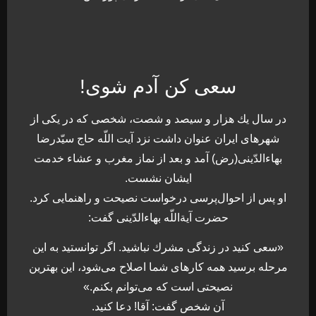
سعى كن آدم شوى!
در سال يك هزار و سيصد و شصت، شخصى كه در يكى از
شهرهاى ايران عنوان داشت نزد آيت اللّه حاج سيّدرضا
بهاءالدّينى(رض) آمد و بعد از نماز مغرب و عشاء خدمت
ايشان نشست.
او پس از احوال‌پرسى درخواست نصيحت و راهنمايى كرد.
حضرت آيةاللّه بهاءالدّينى گفت:
«سعى كنيد در زندگى مشرك نباشيد. اگر توانستيد به اين
مرحله برسيد همه كارهاى شما اصلاح مى‌شود، اين بهترين
نصيحتى است كه مى‌توانم بكنم.»
آن شخص گفت: آقا! دعا كنيد.