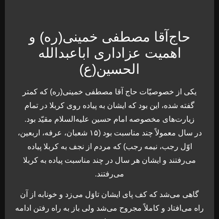
حاج‌آقا مصطفی خمینی(ره) و
اهمیت عزاداری اباعبدالله
الحسین(ع)
يكى از خصوصيّات حاج آقا مصطفى خمينى(ره) كه كمتر
گفته شده، اين بود كه ايشان به پياده روى كربلا در تمام
زيارت‌هاى مخصوصه امام حسين عليه‌السلام مقيّد بود.
در سال معمولاً چند مناسبت بود (۱۵ شعبان، عرفه، اربعين،
اوّل رجب، نيمه رجب) كه مردم از نجف به كربلا پياده
مى‌رفتند و ايشان هر سال در چند مناسبت پياده به كربلا
مى‌رفتند.
گاهى مى‌شد كه كف پاى ايشان تاوَل مى‌زد و خونابه از آن
راه مى‌افتاد و كاملاً مجروح مى‌شد ولى باز به راه رفتن ادامه