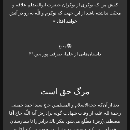
كفش من كه نوكرى از نوكران حضرت ابوالفضلم علاقه و
محبّت نداشته باشد از اين جهت كه نوكرم واللّه به رو در آتش
خواهد افتاد.»
📚منبع
داستان‌هایی از علما، صرفی پور ،ص۳۱
مرگ حق است
بعد از آن‌كه حجةالاسلام و المسلمين حاج سيد احمد خمينى
رحمةالله عليه از وفات شهادت گونه برادرش آية اللّه حاج آقا
مصطفى(رض) مطّلع مى‌شود پيكر پاك برادر را تا بيمارستان
همراهى مى‌كند و سپس به منزل مراجعت مى‌كند امّا به