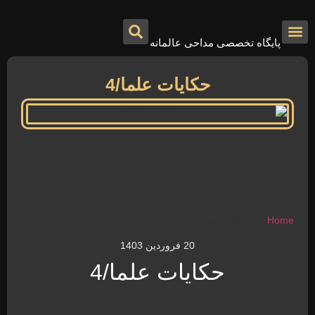
پایگاه تخصصی مداحی عالمانه
درباره ما
تماس با ما
صفحه اصلی
حکایات علما/4
Home
»
حکایات علما/4
20 فروردین 1403
حکایات علما/4