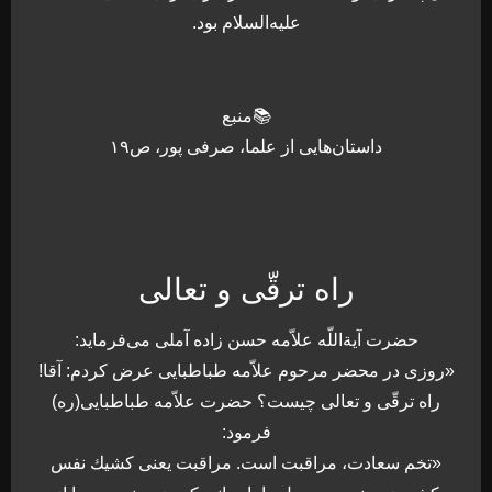
عليه‌السلام بود.
📚منبع
داستان‌هایی از علما، صرفی پور، ص۱۹
راه ترقّى و تعالى
حضرت آيةاللّه علاّمه حسن زاده آملى مى‌فرمايد:
«روزى در محضر مرحوم علاّمه طباطبايى عرض كردم: آقا!
راه ترقّى و تعالى چيست؟ حضرت علاّمه طباطبايى(ره)
فرمود:
«تخم سعادت، مراقبت است. مراقبت يعنى كشيك نفس