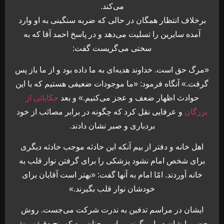
مى‌كند.
برخلاف انتظار همگان در حالى كه ضربه سنگينى به او وارد
آمده سايرين را تسليت مى‌دهد و در پاسخ احمد آقا كه به
سختى مى‌گريست گفت:
«مرگ حق است. خداوند هدیه‌اى به ما داده بود و از ما باز پس
گرفت.» آنگاه فرمود: «ما موجودات ضعيفى هستيم كه با اين
حوادث اظهار ضعف و عجز مى‌كنيم.» و بعد
حكاياتى از
بزرگان
و عرفايى نقل كرد كه چگونه در برابر مصائب از خود
بردبارى و صبر نشان دادند.
اهل خانه و دفتر از بيم آنكه اين حادثه موجب حادثه ديگرى
براى شخص امام نشود پزشكى را براى گرفتن نوار قلب به
خانه آوردند. امّا امام به آنها گفت: «بهتر است آقايان براى
خودشان نوار قلب بگيرند.»
ايشان در مراسم تدفين به ندرت شركت مى‌جست. روش
حضور ايشان در اين گونه مراسم چنان بود كه پنج دقيقه پيش