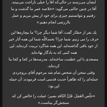
ايشان مى‌رسند در حالی‌كه آقا را خيلى ناراحت مى‌بينند.
آقا در چنين حالتى مى‌گويد: «خلاصه عمر ما گذشت و ما
رفتيم و نتوانستيم چيزى براى خود از پيش ببريم و عمل
باارزشى انجام دهيم.»
يك نفر از حضّار گفت: آقا شما ديگر چرا؟ ما بيچاره‌ها اين
حرف را مى زنيم. شما چرا؟ بحمداللّه شما اين همه آثار خير
از خود باقى گذاشته‌ايد. اين همه شاگرد تربيت كرده‌ايد. اين
همه كتبى كه به يادگار نهاده‌ايد.
مسجدى با اين عظمت ساخته‌ايد. مدرسه‌ها در كجا و كجا بنا
كرده‌ايد.
وقتى سخن آن شخص تمام شد مرحوم آقاى بروجردى
جمله‌اى را كه ظاهراً حديث قدسى است فرمودند: آن جمله
اين بود:
«خلّص العَمَلَ. فَاِنَّ النّاقد بصير؛ عملت را خالص کن که
سنجش‌گر بیناست.»