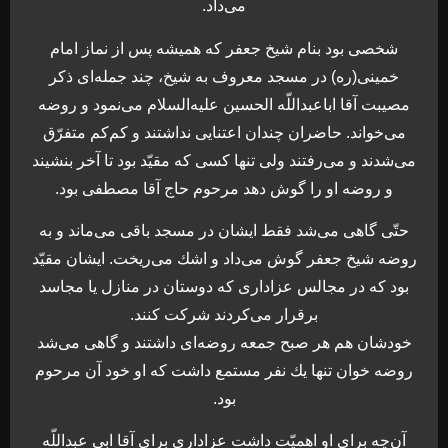
مى‌داد.
شخصى بود بنام شيخ جعفر كه هميشه پس از نماز امام
خمينى(ره) در مسجد معروف به شيخ، چند جمله‌اى ذكر
مصيبت آقا اباعبداللّه الحسين عليه‌السلام مى‌نمود و روضه
مى‌خواند. حاضران چندان اعتنايى نداشتند و كم‌كم متفرّق
مى‌شدند و مى‌رفتند ولى تنها كسى كه مقيّد بود تا آخر بنشيند
و روضه او را گوش دهد مرحوم حاج آقا مصطفى بود.
حتّى گاهى مى‌شد فقط ايشان در مسجد باقى مى‌ماند و به
روضه شيخ جعفر گوش مى‌داد و اشك مى‌ريخت. ايشان مقيّد
بود كه در مجالس عزادارى كه دوستان در منازل يا مجاسد
برقرار مى‌كردند شركت كنند.
خودشان هم هر صبح جمعه روضه‌اى داشتند و گاهى مى‌شد
روضه خوان تنها يك نفر مستمع داشت كه او خود آن مرحوم
بود.
آن‌چه براى او اهميّت داشت عزادارى براى آقا ابى عبداللّه