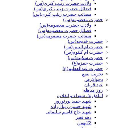
ولادت حضرت زینب کبری(س)
فضائل حضرت زینب کبری(س)
مصائب حضرت زینب کبری(س)
حضرت معصومه(س)
ولادت حضرت معصومه(س)
فضائل حضرت معصومه(س)
مصائب حضرت معصومه(س)
حضرت خدیجه(س)
حضرت ام البنین(س)
حضرت ام کلثوم(س)
حضرت سکینه(س)
حضرت حمزه(ع)
حضرت عبدالعظیم(ع)
تخریب بقیع
دحوالارض
عید قربان
روز مباهله
امام(ره)، شهداء و انقلاب
شهید حمید پورنوروز
شهید حسین زینال‌زاده
شهید حاج قاسم سلیمانی
دهه فجر
22بهمن