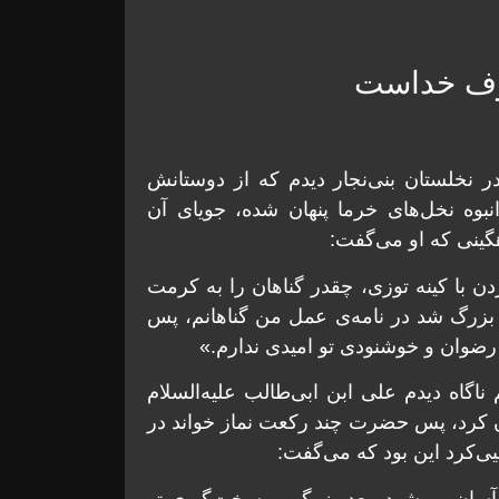
خوف خداست
 در نخلستان بنی‌نجار ديدم که از دوستانش
بوه نخل‌های خرما پنهان شده، جويای آن
ينی که او می‌‏گفت:
ردن با کينه توزی، چقدر گناهان را به کرمت
 بزرگ شد در نامه‏‌ی عمل من گناهانم، پس
رضوان و خوشنودی تو اميدی ندارم.»
اگاه ديدم علی ابن ابی‌طالب عليه‏‌السلام
ان کرد، پس حضرت چند رکعت نماز خواند در
ی‌کرد اين بود که می‌گفت:
 آسان می‌‏شود. بعد بزرگی و سخت‌گيری تو