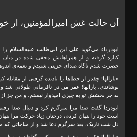
آن حالت غش امیرالمؤمنین، از 
ابودرداء می‌گويد علی ابن ابی‌طالب عليه‏‌السلام را
کناره گرفته و از همراهانش مخفی شده در ميان ان
حضرت شدم ناگاه صدای حزينی شنيدم و نغمه‏‌ی اندوهگ
«بارالها! چقدر از خطاها را ناديده گرفتی از مقابله ک
پوشاندی، بارالها! عمر من در نافرمانی طولانی شد و
به جز بخشش تو به چيزی اميدوار نيستم، و من جز از 
ابودردا گفت صدا مرا سرگرم کرد و دنبال صدا رفتم ن
است خود را پنهان کردم، درختان زياد حرکت مرا پنه
دل شب تاريک، بعد سرگرم دعا شد و از مناجاتی که مي
«بارالها! فکر در بخشش تو می‌‏کنم، گناهان در نظرم