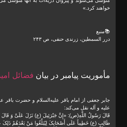
متوسل مى‌شوند و پيروان ذريه‌ات به آنها متوسل مى‌
خواهند كرد.»
📚منبع
درر السمطين، زرندی حنفی، ص ۲۴۳
مأموریت پیامبر در بیان
فضائل امیر
جابر جعفی از امام باقر علیه‌السلام و حضرت باقر علیه‌
علیه‌ و ‌آله نقل می‌کند:
قَالَ رَسُولُ اللَّهِ(ص): «إِنَّ جَبْرَئِیلَ (ع) نَزَلَ عَلَیَّ وَ قَالَ إِنَّ
طَالِبٍ (ع) خَطِیباً عَلَى أَصْحَابِکَ لِیُبَلِّغُوا مَنْ بَعْدَهُمْ ذَلِکَ عَنْک