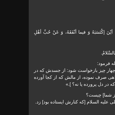
أيْنَ إكْتَسَبَهُ وَ فيما أنْفَقَهُ، وَ عَنْ حُبِّ أهْلِ
السَّلامُ.
ه فرمود:
 از چهار چيز بازخواست شود: از جسدش كه در
هى صرف نموده، از مالش كه از كجا آورده
 در دل پرورده يا نه؟ ].»
از شما] چيست؟
ى عليه السلام [كه كنارش ايستاده بود] زد.