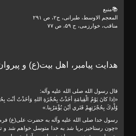
📚منبع
المعجم الاوسط، طبرانی، ج۲، ص ۲۹۱
مناقب، خوارزمى، ج ۵۹، ص ۷۷
هدایت پیامبر، اهل بیت(ع) و پیروان
قال رسول الله صلى الله عليه وآله:
«اِذا كانَ يَوْمُ الْقِيامَةِ أخَذْتُ بِحُجْزَةِ اللهِ وَأخَذْتُ أنْتَ بِح
وُلْدِكَ بِحُجْزَتِهِمْ فَتَري أيْنَ يُؤْمَرُبِنا.»
رسول خدا صلى الله عليه وآله به حضرت علی(ع) فرم
«چون رستاخيز برپا شد به خدا متوسل خواهم شد و ت