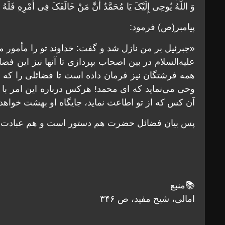
وَ اللَّهُ یُوحِی إِلَیْکَ یَا مُحَمَّدُ أَنَّ مَنْ خَالَفَکَ فِی أَمْرِهِ فَلَهُ 
پیامبر(ص) فرمود:
«جبرئیل بر من نازل شد و گفت: خداوند تو را مأمور می
علیه‌السلام در بین اصحاب بپردازی تا آنها نیز این فضائ
همه فرشتگان نیز فرمان داده است تا فضائلی را که شم
وحی می‌نماید که ای محمد! هرکس درباره این امر با 
آن کس که از تو اطاعت نماید، جایگاه او بهشت خواهد 
پس بیان فضائل حضرت هم دستور است و هم عبادت و 
📚منبع
امالی، شیخ مفید، ص ۳۴۶