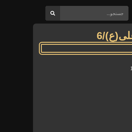
ی(ع)/6