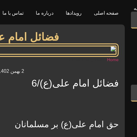
ه
صفحه اصلی
رویدادها
درباره ما
تماس با ما
فضائل امام عل
Home
»
فضائل امام علی(ع)/6
2 بهمن 1402
فضائل امام علی(ع)/6
حق امام على(ع) بر مسلمانان