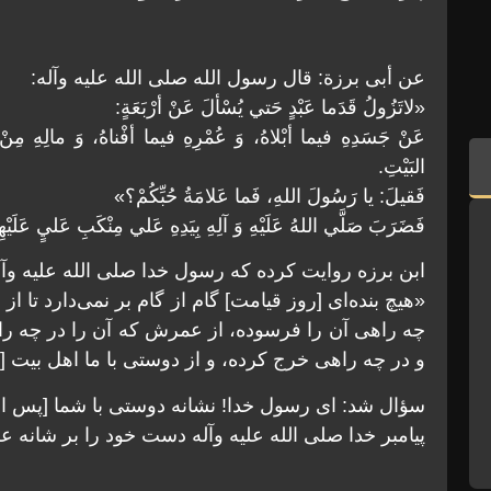
عن أبى برزة: قال رسول الله صلى الله عليه وآله:
«لاتَزُولُ قَدَما عَبْدٍ حَتي يُسْألَ عَنْ أرْبَعَةٍ:
عَنْ جَسَدِهِ فيما أبْلاهُ، وَ عُمْرِهِ فيما أفْناهُ، وَ مالِهِ مِنْ 
البَيْتِ.
فَقيلَ: يا رَسُولَ اللهِ، فَما عَلامَةُ حُبِّكُمْ؟»
فَضَرَبَ صَلَّي اللهُ عَلَيْهِ وَ آلِهِ بِيَدِهِ عَلي مِنْكَبِ عَليٍ عَلَيْهِ
ابن برزه روايت كرده كه رسول خدا صلى الله عليه وآل
«هيچ بنده‌اى [روز قيامت] گام از گام بر نمى‌دارد تا
چه راهى آن را فرسوده، از عمرش كه آن را در چه را
و در چه راهى خرج كرده، و از دوستى با ما اهل بيت [كه
سؤال شد: اى رسول خدا! نشانه دوستى با شما [پس 
پيامبر خدا صلى الله عليه وآله دست خود را بر شانه عل