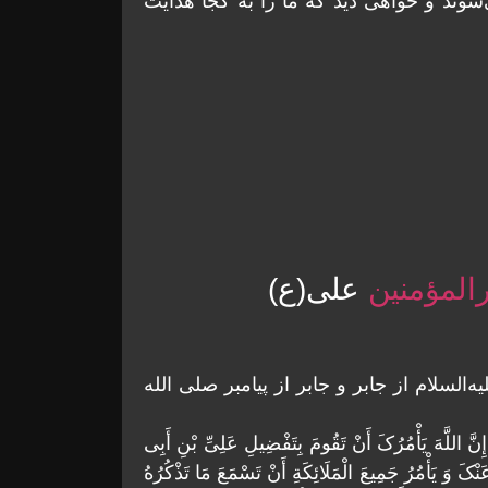
شوند و خواهى ديد كه ما را به كجا هدايت
المؤمنین
علی(ع)
السلام از جابر و جابر از پیامبر صلی ‌الله‌
 اللَّهَ یَأْمُرُکَ أَنْ تَقُومَ بِتَفْضِیلِ عَلِیِّ بْنِ أَبِی
َ وَ یَأْمُرُ جَمِیعَ الْمَلَائِکَةِ أَنْ تَسْمَعَ مَا تَذْکُرُهُ