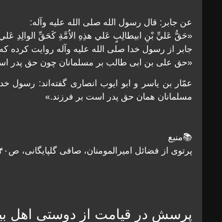
عن جابر: قال رسول الله صلى الله عليه وآله:
«حَقُّ عَليِّ بْنِ ابيطالِبٍ عَلي هذِهِ الاُمَّةِ كَحَقِّ الوالِدِ عَلي 
جابر از رسول خدا صلى الله عليه وآله روايت كرده 
«حق على بن ابى طالب بر مسلمانان چون حق پدر ا
عمّار بن ياسر و ابو ايوب انصارى گفته‌اند: رسول خ
مسلمانان همان حق پدر است بر فرزند.»
📚منبع
پرتوی از فضائل امیرالمومنان، صافی گلپایگانی، ص۴۰
پرسش در قيامت از دوستی اهل بی