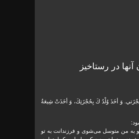
 آنها در رستاخیز
ُجْزَتي. وَ أخَذَ وُلْدُ كَ بِحُجْزَتِكَ، وَ أخَذَتْ شِيعَةُ
ود:
و به من متوسل مى‌شوى و فرزندانت به تو