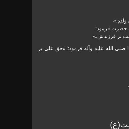
وَلَدِهِ.»
كه حضرت فرمود:
ست بر فرزندش.»
دا صلى الله عليه وآله فرمود: «حق على بر
ت(ع)