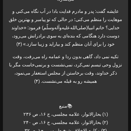
عایشه گفت: پدر و مادرم فدایت باد! در آب نگاه می‌کنی و
موهایت را منظم می‌کنی؛ در حالی که تو پیامبر و بهترین خلق
خدایی؟ خاتم انبیا(صلی‌الله‌علیه‌و‌آله‌وسلّم) فرمود: «خداوند
دوست دارد هنگامی که بنده‌ای به سوی برادرانش می‌رود،
خود را برای آنان منظم کند و بیاراید و زیبا سازد.» (۳)
تکیه نمی داد، گاهی بدون ردا و عمامه راه می‌رفت، وقت
نزول وحی تبسم نمی‌کرد، نمی‌نشست و برنمی‌خاست مگر با
ذکر خداوند، وقت برخاستن از مجلس استغفار می‌نمود،
همیشه رو به قبله می‌نشست. (۴)
📚منبع
(۱) بحارالانوار، علامه مجلسی، ج ۱۶، ص ۲۳۶
(۲) بحارالانوار، علامه مجلسی، ج ۱۶، ص ۲۴۰
(۳) مکارم الاخلاق، شیخ طبرسی، ج۱، ص۳۲