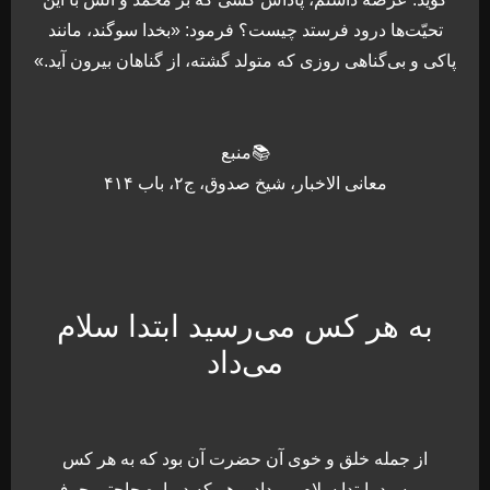
تحيّت‌ها درود فرستد چيست؟ فرمود: «بخدا سوگند، مانند
پاكى و بی‌گناهى روزى كه متولد گشته، از گناهان بيرون آيد.»
📚منبع
معانی الاخبار، شیخ صدوق، ج۲، باب ۴۱۴
به هر کس می‌رسید ابتدا سلام
می‌داد
از جمله خلق و خوی آن حضرت آن بود كه به هر كس
می‌رسيد، ابتدا سلام می‌داد و هر كه درباره حاجتی حرف