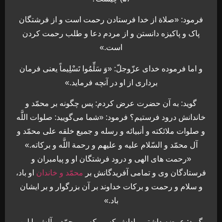
فرمود: «صلاة از خدا فرستادن رحمت است و از فرشتگان
پاک و پاكيزه دانستن و از مردم دعا و طلب رحمت كردن
است.»
و اما فرموده خداى عزّوجلّ: «وَ سَلِّمُوا تَسْلِيماً يعنى فرمان
بردارى از او در آنچه فرمايد.»
گويد: به آن حضرت عرض كردم: پس چگونه بر محمّد و
خاندانش درود فرستيم؟ فرمود: «شما مى‌گویيد: صلوات اللَّه
و صلوات ملائكته و أنبيائه و رسله و جميع خلقه على محمّد و
آل محمّد و السّلام عليه و عليهم و رحمة اللَّه و بركاته.»
«رحمت هاى الهى و درود فرشتگان او و پيامبران و
فرستادگان وى و تمامى آفريدگانش بر
محمّد و خاندان
او باد،
و سلام و رحمت و بركات خداوند بر آن بزرگوار و بر ايشان
باد.»
گويد: عرضه داشتم، پاداش كسى كه بر محمّد و آلش با اين