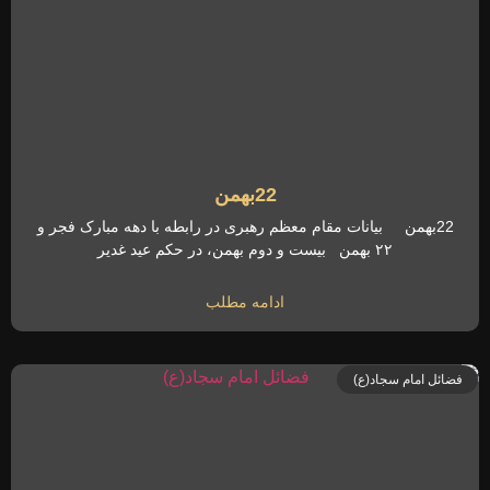
22بهمن
22بهمن بیانات مقام معظم رهبری در رابطه با دهه مبارک فجر و
۲۲ بهمن بیست و دوم بهمن، در حکم عید غدیر
ادامه مطلب
فضائل امام سجاد(ع)