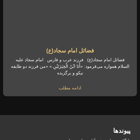
فضائل امام سجاد(ع)
فضائل امام سجاد(ع) فرزند عرب و فارس امام سجاد علیه
السلام همواره می‌فرمود: «أَنَا ابْنُ الْخِیَرَتَیْنِ.» «من فرزند دو طایفه
نیکو و برگزیده
ادامه مطلب
پیوندها