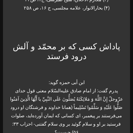
(۴) بحارالانوار، علامه مجلسی، ج ۱۶، ص ۲۵۸
پاداش كسى كه بر محمّد و آلش
درود فرستد
ابن أبى حمزه گويد:
پدرم گفت: از امام صادق عليه‌السّلام معنى قول خداى
عزّوجلّ إِنَّ اللَّهَ وَ مَلائِكَتَهُ يُصَلُّونَ عَلَى النَّبِيِّ يا أَيُّهَا الَّذِينَ آمَنُوا
صَلُّوا عَلَيْهِ وَ سَلِّمُوا تَسْلِيماً (همانا خداوند و فرشتگان او درود
مى‌فرستند بر پيغمبر، اى كسانى كه ايمان آورده‌ايد، صلوات
فرستيد بر او و سلام گوئيد بر وى سلام گفتنى- احزاب ۳۳:
۵۶) چيست؟