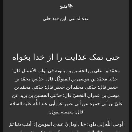
📚منبع
عدةالداعی، ابن فهد حلی
حتی نمک غذایت را از خدا بخواه
محمّد بن علی بن الحسين بن بابويه في ثواب الأعمال قال:
حدّثنا محمّد بن موسى بن المتوكّل قال: حدّثني محمّد بن
جعفر قال: حدّثني محمّد ابن جعفر قال: حدّثني محمّد بن
موسى بن عمران النخعيّ قال: حدّثني الحسين بن يزيد عن
عليّ بن أبي حمزة عن أبي بصير عن أبي عبد اللَّه عليه السلام
قال: سمعته يقول:
أوحى اللَّه إلى داود: «يا داود! إنّ عبدي المؤمن إذا أذنب ذنبا ثمّ