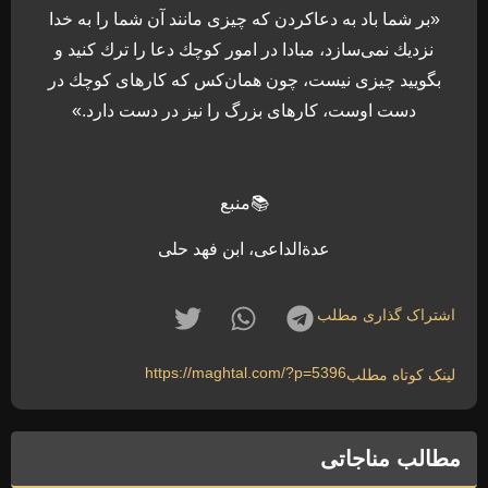
«بر شما باد به دعاكردن كه چيزى مانند آن شما را به خدا
نزديك نمی‌‏سازد، مبادا در امور كوچك دعا را ترك كنيد و
بگوييد چيزى نيست، چون همان‌كس كه كارهاى كوچك در
دست اوست، كارهاى بزرگ را نيز در دست دارد.»
📚منبع
عدةالداعی، ابن فهد حلی
اشتراک گذاری مطلب
https://maghtal.com/?p=5396
لینک کوتاه مطلب
مطالب مناجاتی