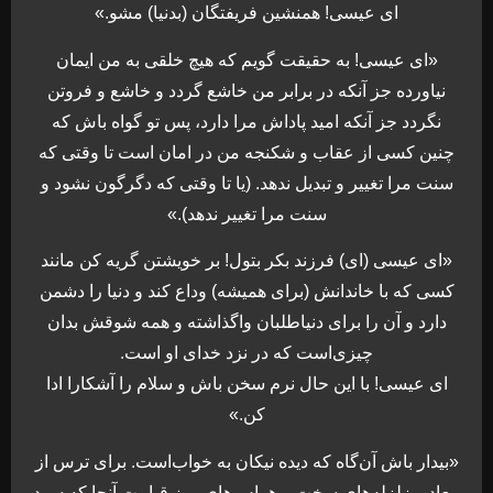
اى عيسى! همنشين فريفتگان (بدنيا) مشو.»
«اى عيسى! به حقيقت گويم كه هيچ خلقى به من ايمان
نياورده جز آنكه در برابر من خاشع گردد و خاشع و فروتن
نگردد جز آنكه اميد پاداش مرا دارد، پس تو گواه باش كه
چنين كسى از عقاب و شكنجه من در امان است تا وقتى كه
سنت مرا تغيير و تبديل ندهد. (يا تا وقتى كه دگرگون نشود و
سنت مرا تغيير ندهد).»
«اى عيسى (اى) فرزند بكر بتول! بر خويشتن گريه كن مانند
كسى كه با خاندانش (براى هميشه) وداع كند و دنيا را دشمن
دارد و آن را براى دنياطلبان واگذاشته و همه شوقش بدان
چيزى‌است‏ كه در نزد خداى او است.
اى عيسى! با اين حال نرم سخن باش و سلام را آشكارا ادا
كن.»
«بيدار باش آن‌گاه كه ديده نيكان به خواب‌است. براى ترس از
معاد و زلزله‌‏هاى سخت و هراس‌هاى روز قيامت آنجا كه سود