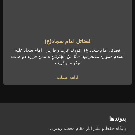
فضائل امام سجاد(ع)
فضائل امام سجاد(ع) فرزند عرب و فارس امام سجاد علیه
السلام همواره می‌فرمود: «أَنَا ابْنُ الْخِیَرَتَیْنِ.» «من فرزند دو طایفه
نیکو و برگزیده
ادامه مطلب
پیوندها
پایگاه حفظ و نشر آثار مقام معظم رهبری