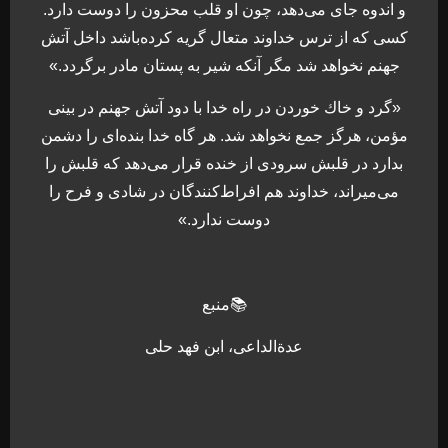
و اندوه جاى مى‏‌دهد، چون او قلب محزون را دوست دارد.
كسى كه از ترس خداوند متعال گريه كرده‌باشد داخل آتش
جهنم نخواهد شد مگر آنكه شير به پستان مادر برگردد.»
«گرد و خاك خوردن در راه خدا با دود آتش جهنم در بينى
مؤمن، هرگز جمع نخواهد شد. هر گاه خدا بنده‏‌اى را دشمن
بدارد در قلبش سرودى از خنده قرار مى‌دهد كه قلبش را
مى‌ميراند، خداوند هم افراط‌كنندگان در شادى و فرح را
دوست ندارد.»
📚منبع
عدةالداعی، ابن فهد حلی