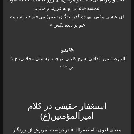
نبخشد خاندانى و نه فرزند و مالى.
اى عيسى وقتى بيهوده گذرانندگان (عمر) می‌خندند تو سرمه
غم بر ديده بكش.»
📚منبع
الروضة من الكافی، شیخ کلینی، ترجمه رسولى محلاتى، ج‏ ۱،
ص ۱۹۳
استغفار حقیقی در کلام
امیرالمؤمنین(ع)
معنای لغوی «استغفرالله» درخواست آمرزش از پرودگار