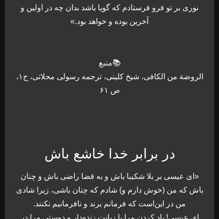
نورى بر تو فرو فرستادم كه گويا باشد بدان چه در اولين و
آخرين بوده و خواهد بود.»
📚منبع
الروضة من الكافی، شیخ کلینی، ترجمه رسولى محلاتى، ج‏۱،
ص ۶۱
در برابر خدا خاشع باش
«ای عيسى بر بلا شكيبا باش و به قضا راضى باش و چنان
باش كه من (خوش دارم و) شادم كه چنان باشى، زيرا شادى
من در اين‌است كه فرمانم برند و نافرمانيم نكنند.
اى عيسى! ياد كردن مرا با زبانت زنده‌دار و دوستى مرا در