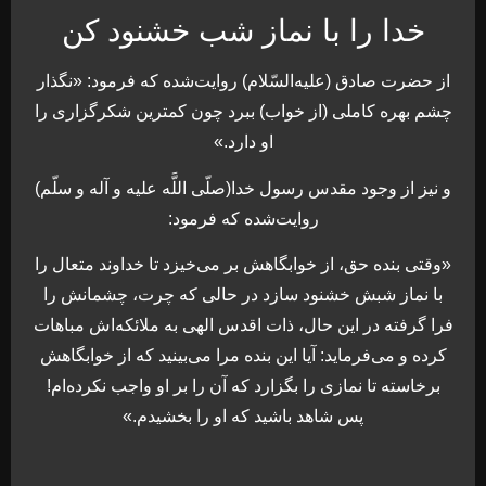
خدا را با نماز شب خشنود کن
از حضرت صادق (عليه‌السّلام) روايت‌شده كه فرمود: «نگذار
چشم بهره كاملى (از خواب) ببرد چون كمترين شكرگزارى را
او دارد.»
و نيز از وجود مقدس رسول خدا(صلّى اللَّه عليه و آله و سلّم)
روايت‌شده كه فرمود:
«وقتى بنده حق، از خوابگاهش بر مى‌‏خيزد تا خداوند متعال را
با نماز شبش خشنود سازد در حالى كه چرت، چشمانش را
فرا گرفته در اين حال، ذات اقدس الهى به ملائكه‏‌اش مباهات
كرده و مى‌‏فرمايد: آيا اين بنده مرا مى‌‏بينيد كه از خوابگاهش
برخاسته تا نمازى را بگزارد كه آن را بر او واجب نكرده‌ام!
پس شاهد باشيد كه او را بخشيدم.»