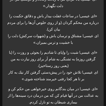
دلت نگهدار.»
«اى عيسى! در ساعات غفلت بيدار باش و دقائق حكمت را
درباره من محكم گردان (و از روى خلوص آن‌ها را براى مردم
بيان كن).
اى عيسى! مشتاق و ترسان باش و (شهوات سركش) دلت را
با خشيت و ترس بميران.»
«اى عيسى! شبت را واپاى تا شاديم را بجوئى و روزت را (با
گرفتن روزه) به تشنگى به شام آر براى روز نيازت به من
(يعنى روز رستاخيز).
اى عيسى! تلاش خود را در پيش‌دستى گرفتن كار نيك به كار
بر تا هر كجا رفتى خيرمند شناخته شوى.»
«اى عيسى! در ميان بندگانم روى خيرخواهى من حكم كن و
به عدالت من در آنها قيام كن كه من درمان درد سينه‌ها را از
بيمارى شيطان به تو نازل كردم.