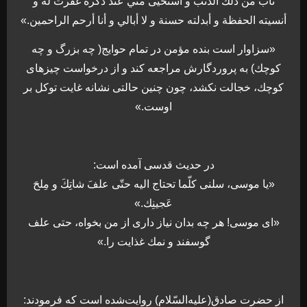
تاب من ذلك الذنب و استحيى منّي عند ذكره غفرت له و
أنسيته الحفظة و أبدلته حسنة و لا أبالي و أنا أرحم الراحمين.»
«سزاوار است بنده مؤمن در تمام حوايج( چه بزرگ و چه
كوچك) به پروردگارش مراجعه كند و از درخواست چيزهاى
كوچك، خجالت نكشد، چون چنين حالتى نشانه غايت توكل بر
اوست.»
در حديث قدسى آمده است:
«يا موسى، سلنى كلّما تحتاج اليه حتّى علفَ شاتِكَ و مِلحَ
عَجينِك.»
«اى موسى! هر چه بدان نياز دارى از من بخواه، حتى علف
گوسفند و نمك غذايت را.»
از حضرت صادق(عليه‌السّلام) روايت‌شده است كه فرمودند: