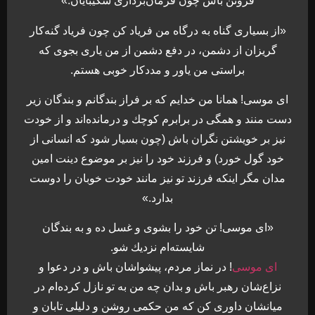
فروتن باش چون فرمان‌بردارى شكيبايان.»
«از بسيارى گناه به درگاه من فرياد كن چون فرياد گنه‌كار
گريزان از دشمن، در دفع دشمن از من يارى بجوى كه
براستى من ياور و مددكار خوبى هستم.
اى موسى! همانا من خدايم كه بر فراز بندگانم و بندگان زير
دست منند و همگى در برابرم كوچك و درمانده‏‌اند و از خودت
نيز بر خويشتن نگران باش (چون بسيار شود كه انسانى از
خود گول خورد) و فرزند خود را نيز بر موضوع دينت امين
مدان مگر اينكه فرزند تو نيز مانند خودت خوبان را دوست
بدارد.»
«اى موسى! تن خود را بشوى و غسل ده و به بندگان
شايسته‏‌ام نزديك شو.
اى موسى
! در نماز مردم، پيشواشان باش و در دعوا و
نزاع‌شان رهبر باش و بدان چه من به تو نازل كرده‏‌ام در
ميانشان داورى كن كه من حكمى روشن و دليلى تابان و