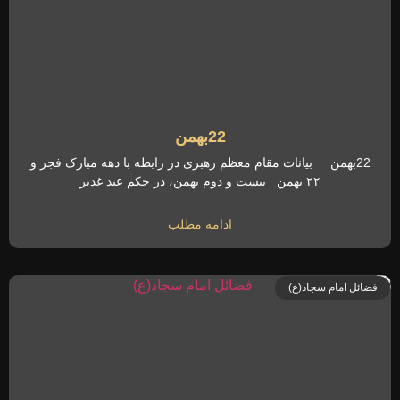
22بهمن
22بهمن بیانات مقام معظم رهبری در رابطه با دهه مبارک فجر و
۲۲ بهمن بیست و دوم بهمن، در حکم عید غدیر
ادامه مطلب
فضائل امام سجاد(ع)