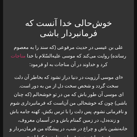
خوش‌حالی خدا آنست که
فرمانبردار باشی
على بن عيسى در حديث مرفوعى (كه سند را به معصوم
رسانده) روايت می‌كند كه موسى عليه‌السّلام با خدا
مناجات
كرد و خداوند در آن مناجات به او فرمود:
«اى موسى آرزويت در دنيا دراز نشود كه بخاطر آن دلت
سخت گردد و شخص سخت دل از من به دور است.
اى موسى آن طور باش كه من در تو خوشحالم (كه چنان
باشى) چون كه خوشحالى من آن‌است كه فرمانبردارى شوم
و نافرمانى نشوم. پس دلت را با ترس بكش، كهنه جامه باش
و زنده‌دل، در زمين گمنام باش و در آسمان معروف،
خانه‏‌نشين باش و چراغ در شب، در پيشگاه من فرمان‌بردار و