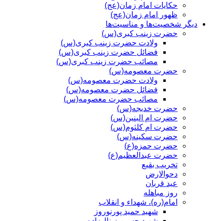
حکایات امام زمان(عج)
ظهور امام زمان(عج)
دیگر شخصیت‌ها و مناسیت‌ها
حضرت زینب کبری(س)
ولادت حضرت زینب کبری(س)
فضائل حضرت زینب کبری(س)
مصائب حضرت زینب کبری(س)
حضرت معصومه(س)
ولادت حضرت معصومه(س)
فضائل حضرت معصومه(س)
مصائب حضرت معصومه(س)
حضرت خدیجه(س)
حضرت ام البنین(س)
حضرت ام کلثوم(س)
حضرت سکینه(س)
حضرت حمزه(ع)
حضرت عبدالعظیم(ع)
تخریب بقیع
دحوالارض
عید قربان
روز مباهله
امام(ره)، شهداء و انقلاب
شهید حمید پورنوروز
شهید حسین زینال‌زاده