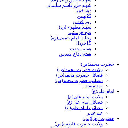
شهید حاج قاسم سلیمانی
دهه فجر
22بهمن
روز قدس
شهید مطهری(ره)
فتح خرمشهر
رحلت امام خمینی(ره)
15خرداد
هفته وحدت
هفته دفاع مقدس
حضرت محمد(ص)
ولادت حضرت محمد(ص)
فضائل حضرت محمد(ص)
مصائب حضرت محمد(ص)
عید مبعث
امام علی(ع)
ولادت امام علی(ع)
فضائل امام علی(ع)
مصائب امام علی(ع)
عید غدیر
حضرت زهرا(س)
ولادت حضرت فاطمه(س)