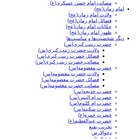
مصائب امام حسن عسکری(ع)
امام زمان(عج)
ولادت امام زمان(عج)
فضائل امام زمان(عج)
حکایات امام زمان(عج)
ظهور امام زمان(عج)
دیگر شخصیت‌ها و مناسیت‌ها
حضرت زینب کبری(س)
ولادت حضرت زینب کبری(س)
فضائل حضرت زینب کبری(س)
مصائب حضرت زینب کبری(س)
حضرت معصومه(س)
ولادت حضرت معصومه(س)
فضائل حضرت معصومه(س)
مصائب حضرت معصومه(س)
حضرت خدیجه(س)
حضرت ام البنین(س)
حضرت ام کلثوم(س)
حضرت سکینه(س)
حضرت حمزه(ع)
حضرت عبدالعظیم(ع)
تخریب بقیع
دحوالارض
عید قربان