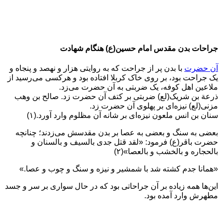
جراحات بدن مقدس امام حسین(ع) هنگام شهادت
آن حضرت
با بدن پر از جراحت که به روایتی هزار و نهصد و پنجاه و
یک جراحت بود، بر روی خاک کربلا افتاده بود و هرکسی می‌رسید از
ملاعین اهل کوفه، یک ضربتی به آن حضرت می‌زد.
ذرعة بن شریک(لع) ضربتی بر کتف آن حضرت زد. صالح بن وهب
مزنی(لع) نیزه‌ای بر پهلوی آن حضرت زد.
سنان بن انس ملعون نیزه‌ای بر شانه آن مظلوم وارد آورد.(۱)
بعضی به سنگ و بعضی به عصا بر بدن مقدسش می‌زدند؛ چنانچه
حضرت باقر(ع) فرمود: «لقد قتل جدی بالسیف و بالسنان و
بالحجاره و بالخشب و بالعصا»(۲)
«همانا جدم کشته شد با شمشیر و نیزه و سنگ و چوب و عصا.»
این‌ها همه زیاده بر آن جراحاتی بود که در حال سواری بر سر و جسد
مطهرش وارد آمده بود.