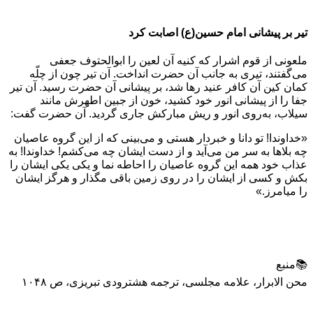
تیر بر پیشانی امام حسین(ع) اصابت کرد
ملعونى از قوم اشرار كه كنيه آن لعين را ابوالحتوف جعفى
مى‌گفتند، تيرى به جانب آن حضرت انداخت. آن تير چون از چلّه
كمان كين آن كافر عنيد رها شد، بر پيشانى آن حضرت رسيد. آن تير
جفا را از پيشانى انور خود كشيد، خون از جبين اطهرش مانند
سيلاب، به‌روى انور و ريش مباركش جارى گرديد. آن حضرت گفت:
«خداوندا! تو دانا و خبردار هستى و مى‌بينى كه از اين گروه عاصيان
چه بلاها به سر من مى‌آيد و از دست ايشان چه مى‌كشم! خداوندا! به
عذاب خود همه اين گروه عاصيان را احاطه نما و يكى‌ يكى ايشان را
بكش و كسى از ايشان را در روى زمين باقى مگذار و هرگز ايشان
را ميامرز.»
📚منبع
محن الابرار، علامه مجلسی، ترجمه هشترودی تبریزی، ص ۱۰۴۸