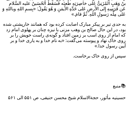
بنُ وَهَبٍ المُزَنِىُّ عَلى خاصِرَتِهِ طَعنَه فَسَقَطَ الحُسَينُ عليه السَّلام
عَن فَرَسِهِ إِلى الأَرضِ عَلى خَدِّهِ الأَيمَنِ وَ هُوَ يَقُولُ: «بِسمِ اللهِ وباللهِ وَ
عَلى مِلَّه رَسولِ اللهِ. ثُمَّ قامَ.»
به حدی تیر بر پیکر مبارک اصابت کرده بود که همانند خارپشتی شده
بود، در این حال صالح بن وهب مزنی با نیزه چنان بر پهلوی امام زد
که امام از روی اسب بر زمین افتاد و گونه‌ی راست خویش را بر
روی خاک نهاد و پیوسته می‌گفت: «به نام خدا و به یاری خدا و بر
آیین رسول خدا.»
سپس از روی خاک برخاست.
📚منبع
حسینیه مأثور، حجةالاسلام شیخ محسن حنیفی، ص ۵۵۱ الی ۵۶۱