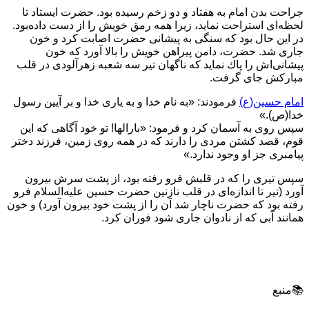
جراحت بدن امام به هفتاد و دو زخم رسيده بود. حضرت ايستاد تا
لحظه‌ای استراحت نمايد، زيرا همه رمق خويش را از دست داده‌بود.
در اين حال بود كه سنگی به پيشانی حضرت اصابت كرد و خون
جاری شد. حضرت، دامن پيراهن خويش را بالا آورد كه خون
پيشانی‌اش را پاك نمايد كه ناگهان تير سه شعبه زهرآلودى در قلب
مباركش جای گرفت.
امام حسين(ع)
فرمودند: «به نام خدا و به ياری خدا و بر آيين رسول
خدا(ص).»
سپس روی به آسمان كرد و فرمود: «بارالها! تو خود آگاهی كه اين
قوم، قصد كشتن مردی را دارند كه در همه روی زمين، فرزند دختر
پيامبری جز او وجود ندارد.»
سپس تيری را كه در قلبش فرو رفته بود، از پشت سرش بيرون
آورد (تير تا اندازه‌اى در قلب نازنين حضرت حسين علیه‌السلام فرو
رفته بود كه حضرت ناچار شد آن را از پشت خود بيرون آورد) و خون
همانند آبى كه از نادوان جاری شود فوران كرد.
📚منبع