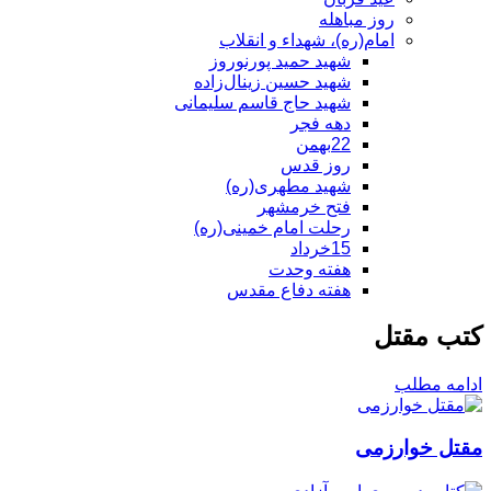
روز مباهله
امام(ره)، شهداء و انقلاب
شهید حمید پورنوروز
شهید حسین زینال‌زاده
شهید حاج قاسم سلیمانی
دهه فجر
22بهمن
روز قدس
شهید مطهری(ره)
فتح خرمشهر
رحلت امام خمینی(ره)
15خرداد
هفته وحدت
هفته دفاع مقدس
کتب مقتل
ادامه مطلب
مقتل خوارزمی