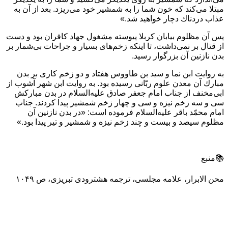
مبتلا مى‌كند كه خون شما را به شمشير خود مى‌ريزد. بعد از آن به
عذاب دردناك دچار خواهيد شد.»
پس آن مظلوم بيابان كربلا پيوسته مشغول جهاد كافران بود و دست
از قتال بر نمى‌داشت، تا اينكه زخم‌هاى بسيار و جراحات بى‌شمار بر
بدن نازنين آن بزرگوار رسيد.
به روايت ابن نما و سيد بن طاووس هفتاد و دو زخم كارى بر بدن
مبارك آن معدن علوم ربّانى رسيده بود. به روايت ابن شهر آشوب از
ابى‌مخنف از جناب امام جعفر صادق عليه‌السلام در بدن مباركش
سى و سه زخم نيزه و سى و چهار زخم شمشير پيدا كردند. جناب
امام محمّد باقر عليه‌السلام فرموده است: «در بدن نازنين آن
مظلوم سيصد و بيست و چند زخم نيزه و شمشير و تير پيدا بود.»
📚منبع
محن الابرار، علامه مجلسی، ترجمه هشترودی تبریزی، ص ۱۰۴۹