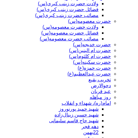
ولادت حضرت زینب کبری(س)
فضائل حضرت زینب کبری(س)
مصائب حضرت زینب کبری(س)
حضرت معصومه(س)
ولادت حضرت معصومه(س)
فضائل حضرت معصومه(س)
مصائب حضرت معصومه(س)
حضرت خدیجه(س)
حضرت ام البنین(س)
حضرت ام کلثوم(س)
حضرت سکینه(س)
حضرت حمزه(ع)
حضرت عبدالعظیم(ع)
تخریب بقیع
دحوالارض
عید قربان
روز مباهله
امام(ره)، شهداء و انقلاب
شهید حمید پورنوروز
شهید حسین زینال‌زاده
شهید حاج قاسم سلیمانی
دهه فجر
22بهمن