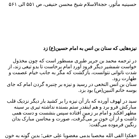
حسینیه مأثور، حجةالاسلام شیخ محسن حنیفی، ص ۵۵۱ الی ۵۶۱
نیزه‌هایی که سنان بن انس به امام حسین(ع) زد
در ترجمه محمد بن جریر طبری مسطور است که چون مخذول
خواست شمشیر دیگر فرود آورد امام برخاست تا بدو تیغی زند، از
شدت ناتوانی نتوانست، بازگشت که مگر به جانب خیام عصمت و
طهارت رود.
سنان بن انس النخعی در رسید و نیزه بر چنبره گردن امام که جای
بوسه خاتم النبین(ص) بود بزد.
سید در لهوف آورده که باز آن نیزه را بر کشید بار دیگر نزدیک قلب
مبارکش فرو برد و هم اینقدر ستم بسنده نداشته تیری بر سینه
مطهر افکند و امام بر زمین افتاده سپس بنشست و دست همی
داشت و از آن خون بر می‌گرفت، صورت و محاسن مبارک بدان
رنگین فرموده می‌گفت:
«هکذا القی الله مخصبا بدمی مغضوبا علی حقی؛ بدین گونه به خون