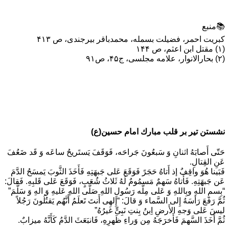
📚منبع
کبریت احمر، فضیلت بسمله، محمدباقر بیرجندی، ص ۴۱۳
(۱) مقتل ابن اعثم، ص ۱۴۴
(۲) بحارالانوار، علامه مجلسی، ج۴۵، ص۹۱
نشستن تير بر قلب مبارك امام حسين(ع)
حَتّى أَصابَهُ اثنانِ وَ سَبعُونَ جَراحَه، فَوَقَفَ يَستَريحُ ساعَه وَ قَد ضَعُفَ
عَنِ القِتالِ.
فَبَينا هُوَ واقِفٌ إذ أَتاهُ حَجَرً فَوَقَعَ عَلى جَبهَتِهِ فَأَخَذَ الثَّوبَ يَمسَحُ الدَّمَ
عَن جَبهَتِهِ. فَأَتاهُ سَهمٌ مَسمُومٌ لَهُ ثَلاثُ شُعَبٍ، فَوَقَعَ عَلى قَلبِهِ. فَقالَ:
“بِسمِ اللهِ وبِاللهِ وَ عَلى مِلَّه رَسُولِ اللهِ صَلَّى اللهِ عَليهِ وَ الهِ وَ سَلَّمَ”
ثُمَّ رَفَعَ رَأسَهُ إِلى السَّماء وَ قالَ: “إِلهى أَنتَ تَعلَمُ أَنَّهُم يَقتُلُونَ رَجُلاً
ليسَ عَلى وَجهِ الأَرضِ اِبنُ بِنتِ نَبِیٍّ غَيرُهُ”
ثُمَّ أَخَذَ السَّهمَ فَأَخرَجَهُ مِن وَراءِ ظَهرِهِ، فَانبَعَثَ الدَّمُ كَأَنَّهُ ميزابٌ.