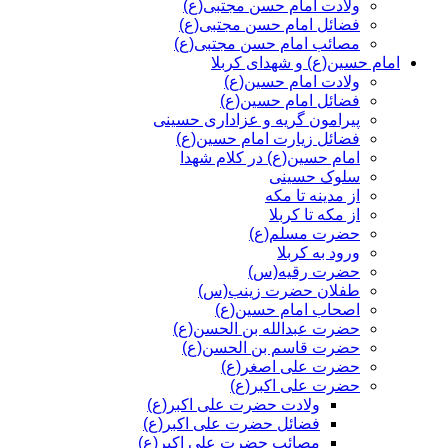
ولادت امام حسن مجتبی(ع)
فضائل امام حسن مجتبی(ع)
مصائب امام حسن مجتبی(ع)
امام حسین(ع) و شهدای کربلا
ولادت امام حسین(ع)
فضائل امام حسین(ع)
پیرامون گریه و عزاداری حسینی
فضائل زیارت امام حسین(ع)
امام حسین(ع) در کلام شهدا
سلوک حسینی
از مدینه تا مکه
از مکه تا کربلا
حضرت مسلم(ع)
ورود به کربلا
حضرت رقیه(س)
طفلان حضرت زینب(س)
اصحاب امام حسین(ع)
حضرت عبدالله بن الحسن(ع)
حضرت قاسم بن الحسن(ع)
حضرت علی اصغر(ع)
حضرت علی اکبر(ع)
ولادت حضرت علی اکبر(ع)
فضائل حضرت علی اکبر(ع)
مصائب حضرت علی اکبر(ع)