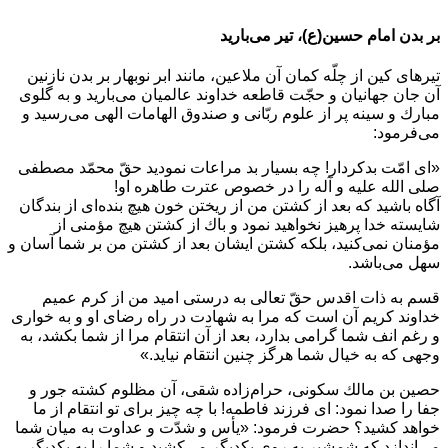
بر بدن امام حسین(ع)، تیر می‌بارید
تيرهاى كين از چلّه كمان آن ملاعين، مانند ابر نوبهار بر بدن نازنين
آن جان جهانيان و حجّت قاطعه خداوند عالميان مى‌باريد و به گلوى
مبارك و سينه پر از علوم ربّانى و صندوق الهامات الهى مى‌رسيد و
مى‌فرمود:
«اى امّت بدكردار! چه بسيار بد مراعات نموديد حقّ‌ محمّد مصطفى
صلى الله عليه و آله را در خصوص عترت طاهره او!
آگاه باشيد كه بعد از كشتن من از ريختن خون هيچ بنده‌اى از بندگان
شايسته خدا پرهيز نخواهيد نمود و باك از كشتن هيچ مؤمنى از
مؤمنان نمى‌كنيد، بلكه كشتن ايشان بعد از كشتن من بر شما آسان و
سهل مى‌باشد.
قسم به ذات اقدس حقّ‌ تعالى به درستى اميد من از كرم عميم
خداوند كريم آن است كه مرا به شهادت در راه رضاى او و به خوارى
و رغم انف شما گرامى بدارد، بعد از آن انتقام مرا از شما بكشد، به
وجهى كه به خيال شما هرگز چنين انتقام نيايد.»
حصين بن مالك سكونى، حرام‌زاده شقى، آن مظلوم كشته جور و
جفا را صدا نمود: اى فرزند فاطمه! با چه چيز براى تو انتقام از ما
خواهد كشيد؟ حضرت فرمود: «یأس و شدّت و عداوت به ميان شما
مى‌اندازد كه شمشير به روى يكديگر مى‌كشيد و شما را به يكديگر