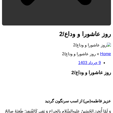
روز عاشورا و وداع/2
Home
»
روز عاشورا و وداع/2
9 خرداد 1403
روز عاشورا و وداع/2
عزيز فاطمه(س) از اسب سرنگون گرديد
وَ لَمّا أُثخِنَ الحُسَينُ عليهِ‌السَّلام بِالجِراحِ وَ بَقِىِ كَالقُنفِذِ؛ طَعَنَهُ صالِحُ