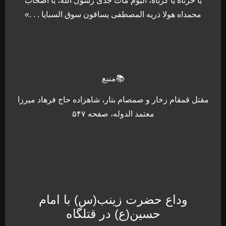
یا حزناه یا کرباه، الیوم مات جدی رسول الله، یا اصحاب
محمداه هولا ذریه المصطفی یساقون سوق السبایا . . .»
📚منبع
مقتل قمقام زخار و صمصام بتار، شاهزاده حاج فرهاد میرزا
معتمد الدوله، صفحه ۵۴۷
وداع حضرت زینب(س) با امام
حسین(ع) در قتلگاه