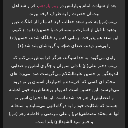
بعد از شهادت امام و يارانش در
روز يازدهم
، قرار شد اهل
بيت آن حضرت را به طرف كوفه ببرند.
زينب(س) به عمر سعد خطاب كرد كه ما را از قتلگاه عبور
بدهيد تا قبل از اسارت و مسافرت با حسين(ع) وداع كنيم‌.
ابن سعد هم پذيرفت. زمانى كه وارد قتلگاه شدند، حسين(ع)
را بى‌سر ديدند، صداى ضجّه و گریه‌شان بلند شد.(۱)
راوى مى‌گويد: به خدا سوگند، هرگز فراموش نمى‌كنم كه
زينب دختر على(ع) با دلى سوزان و جگرى آتشين و صدايى
اندوهگين بر حسين عليه‌السّلام مى‌گريست صدا مى‌زد: «اى
محمّد اى كسى كه آفريننده و اختياردار آسمان بر تو درود
مى‌فرستد، اين حسين است كه پيكر برهنه‌اش به خون آغشته
و اعضايش از هم جدا شده است. اين‌ها دختران اسير تو
هستند كه شكايت خود را به درگاه الهى مى‌نمايند و استغاثه
آنها به محمّد مصطفى(ص) و على مرتضى و فاطمه زهرا(س)
و حمز سيد الشهدا(ع) بلند است.