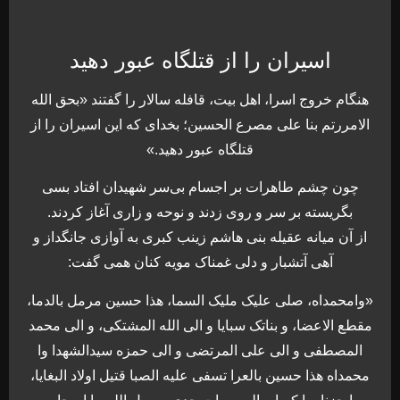
اسیران را از قتلگاه عبور دهید
هنگام خروج اسرا، اهل بیت، قافله سالار را گفتند «بحق الله
الامررتم بنا علی مصرع الحسین؛ بخدای که این اسیران را از
قتلگاه عبور دهید.»
چون چشم طاهرات بر اجسام بی‌سر شهیدان افتاد بسی
بگریسته بر سر و روی زدند و نوحه و زاری آغاز کردند.
از آن میانه عقیله بنی هاشم زینب کبری به آوازی جانگداز و
آهی آتشبار و دلی غمناک مویه کنان همی گفت:
«وامحمداه، صلی علیک ملیک السما، هذا حسین مرمل بالدما،
مقطع الاعضا، و بناتک سبایا و الی الله المشتکی، و الی محمد
المصطفی و الی علی المرتضی و الی حمزه سیدالشهدا وا
محمداه هذا حسین بالعرا تسفی علیه الصبا قتیل اولاد البغایا،