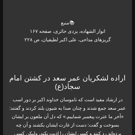
📚منبع
انوار الشهاده، یزدی حائری، صفحه ۱۶۷
گریزهای مداحی، علی اکبر لطیفیان، ص ۲۲۸
اراده لشکریان عمر سعد در کشتن امام
سجاد(ع)
در ارشاد مفید است که ناموسان خداوند اکبر بر دور اسب
عمر سعد جمع شدند و چنان صدا به شیون بلند کردند و گفتند:
«آخر ما عترت پیغمبر شماییم.» که دل آن ملعون بر ایشان
بسوخت و گفت: دست از غارت ایشان بکشند و آن چه
برده‌اند رد کنند و کسی ایشان را اذیت نکند، ولیکن کسی