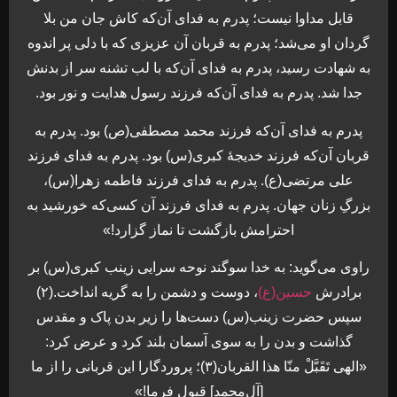
قابل مداوا نيست؛ پدرم به فداى آن‌كه كاش جان من بلا
گردان او مى‌شد؛ پدرم به قربان آن عزيزى كه با دلى پر اندوه
به شهادت رسيد، پدرم به فداى آن‌كه با لب تشنه سر از بدنش
جدا شد. پدرم به فداى آن‌كه فرزند رسول هدايت و نور بود.
پدرم به فداى آن‌كه فرزند محمد مصطفى(ص) بود. پدرم به
قربان آن‌كه فرزند خديجۀ كبرى(س) بود. پدرم به فداى فرزند
على مرتضى(ع). پدرم به فداى فرزند فاطمه زهرا(س)،
بزرگِ‌ زنان جهان. پدرم به فداى فرزند آن كسى‌كه خورشيد به
احترامش بازگشت تا نماز گزارد!»
راوى مى‌گويد: به خدا سوگند نوحه سرايى زينب كبرى(س) بر
برادرش
حسين(ع)
، دوست و دشمن را به گريه انداخت.(۲)
سپس حضرت زينب(س) دست‌ها را زير بدن پاک و مقدس
گذاشت و بدن را به سوى آسمان بلند كرد و عرض كرد:
«الهى تَقَبَّلْ‌ منّا هذا القربان(۳)؛ پروردگارا اين قربانى را از ما
[آل‌محمد] قبول فرما!»