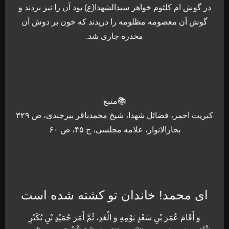
در گوش ام کلثوم خواهر سیدالشهدا(ع) بود آن را نیز بردند و
گوش آن معصومه مظلومه را دریدند که خون بر دوش آن
مخدره جاری شد.
📚منبع
کبریت احمر، فضائل شهدا، شیخ محمدباقر بیرجندی، ص ۳۲۹
بحارالانوار، علامه مجلسی، ج ۴۵، ص ۶۰
ای محمد! خاندان تو کشته شده است
وَ أَقَامَ عُمَرَ بْنِ سَعْدٍ يَوْمِهِ وَ الْغَدِ، ثُمَّ أَمَرَ حُمَيْدِ بْنِ بُكَيْرِ