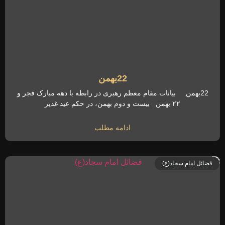
22بهمن
22بهمن بیانات مقام معظم رهبری در رابطه با دهه مبارک فجر و
۲۲ بهمن بیست و دوم بهمن، در حکم عید غدیر
ادامه مطلب
فضائل امام سجاد(ع)