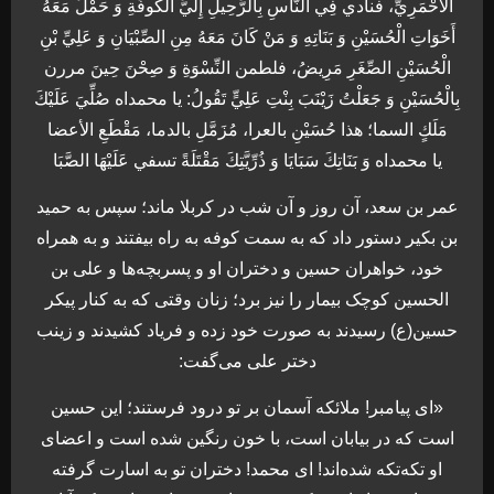
الْأَحْمَرِيِّ، فنادي فِي النَّاسِ بِالرَّحِيلِ إِلَيَّ الْكُوفَةِ وَ حَمْلُ مَعَهُ
أَخَوَاتِ الْحُسَيْنِ وَ بَنَاتِهِ وَ مَنْ كَانَ مَعَهُ مِنِ الصِّبْيَانِ وَ عَلِيِّ بْنِ
الْحُسَيْنِ الصِّغَرِ مَرِيضُ، فلطمن النِّسْوَةِ وَ صِحْنَ حِينَ مررن
بِالْحُسَيْنِ وَ جَعَلْتُ زَيْنَبَ بِنْتِ عَلِيٍّ تَقُولُ: يا محمداه صُلِّيَ عَلَيْكَ
مَلَكٍ السما؛ هذا حُسَيْنِ بالعرا، مُزَمَّلِ بالدما، مَقْطَعِ الأعضا
يا محمداه وَ بَنَاتِكَ سَبَايَا وَ ذُرِّيَّتِكَ مَقْتَلَةً تسفي عَلَيْهَا الصَّبَا
عمر بن سعد، آن‌ روز و آن‌ شب در کربلا ماند؛ سپس به حمید
بن بکیر دستور داد كه به سمت کوفه به راه بيفتند و به همراه
خود، خواهران حسين و دختران او و پسربچه‌ها و علی بن
الحسین كوچک بيمار را نيز برد؛ زنان وقتی كه به كنار پيكر
حسين(ع) رسيدند به صورت خود زده و فرياد كشيدند و زینب
دختر علی می‌گفت:
«ای پيامبر! ملائكه آسمان بر تو درود فرستند؛ اين حسين
است كه در بيابان است، با خون رنگين شده است و اعضای
او تكه‌تكه شده‌اند! ای محمد! دختران تو به اسارت گرفته