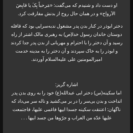
او دست داد و شنیدم که می‌گفت: «مَرحباً بِکَ یا قابِضَ
الاَرواح» و در همان حال روح از بدنش مفارقت کرد.
دختر ابوذر در کنار بدن پدر مشغول ندبه‌سرایی بود که قافله
دوستان خاندان رسول خدا(ص) به رهبری مالک اشتر از راه
رسید و آن دختر را با احترام و مهربانی از بدن پدر جدا کردند
و ابوذر را به خاک سپردند و آن دختر را به مدینه خدمت
امیرالمومنین علی علیه‌السلام آوردند.
اشاره گریز:
اما سکینه(س) دختر ابی عبدالله(ع) خود را به روی بدن پدر
انداخت و بدن بی‌سر را در بر می‌کشید و ناله سر می‌داد که
ناگهان: اعتنقت سکینه جسدا ابیها فاغمی علیها، فاجتمعت
علیها عدّه من العراب و جرّوها من جسد ابیها . . .