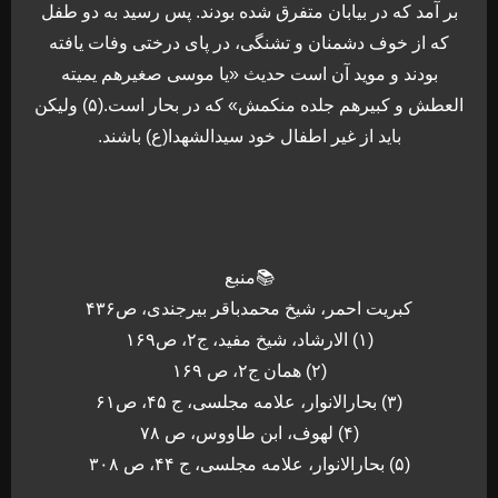
بر آمد که در بیابان متفرق شده بودند. پس رسید به دو طفل
که از خوف دشمنان و تشنگی، در پای درختی وفات یافته
بودند و موید آن است حدیث «یا موسی صغیرهم یمیته
العطش و کبیرهم جلده منکمش» که در بحار است.(۵) ولیکن
باید از غیر اطفال خود سیدالشهدا(ع) باشند.
📚منبع
کبریت احمر، شیخ محمدباقر بیرجندی، ص۴۳۶
(۱) الارشاد، شیخ مفید، ج۲، ص۱۶۹
(۲) همان ج۲، ص ۱۶۹
(۳) بحارالانوار، علامه مجلسی، ج ۴۵، ص۶۱
(۴) لهوف، ابن طاووس، ص ۷۸
(۵) بحارالانوار، علامه مجلسی، ج ۴۴، ص ۳۰۸