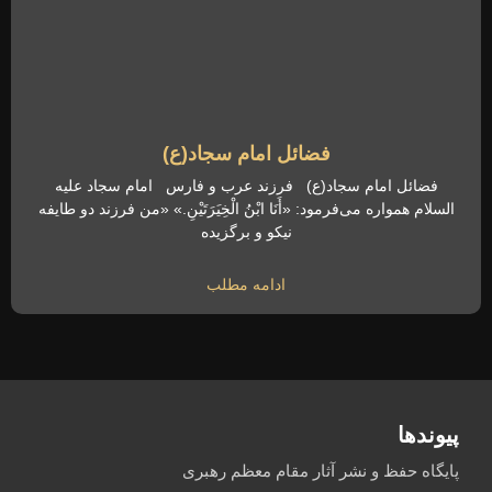
فضائل امام سجاد(ع)
فضائل امام سجاد(ع) فرزند عرب و فارس امام سجاد علیه
السلام همواره می‌فرمود: «أَنَا ابْنُ الْخِیَرَتَیْنِ.» «من فرزند دو طایفه
نیکو و برگزیده
ادامه مطلب
پیوندها
پایگاه حفظ و نشر آثار مقام معظم رهبری