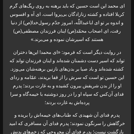
اى محمد اين است حسين كه بايد برهنه به روى ريگ‌هاى گرم
كربلا افتاده و كشته زنازادگان بى‌پروا است. اى آه و افسوس
و اندوه بر تو اى اباعبداللّٰه، امروز جدّم رسول‌خدا(ص) از دنيا
رفت، اى اصحاب محمّد(ص) اينان فرزندان مصطفى(ص)
هستند كه اسيرشان نموده و مى‌برند.»
در روايت ديگر است كه فرمود: «اى محمد! اين‌ها دختران
تواند كه اسير دست دشمنان شده‌اند و اينان فرزندان تواند كه
كشته شده‌اند و باد صبا بر بدن‌هاى نازنين برهنه‌شان مى‌وزد.
اين حسين تو است كه سرش را از قفا بريدند، عمّامه و رداى
او را از بدن شريفش بيرون كشيده و به غارت بردند؛ پدرم
فداى آن‌كس كه سپاه او را در روز دوشنبه با خيمه‌گاه و سرا
پرده‌اش به غارت بردند؛
پدرم فداى آن شهيدى كه طناب‌هاى خيمه‌اش را بريده و
خرگاهش را سرنگون نمودند؛ پدرم فداى آن مسافرى كه اميد
بازگشت نيست؛ پدرم فداى آن مجروحى كه زخم‌هاى بدنش