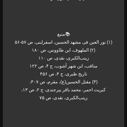
📚منبع
(۱) نور العين فى مشهد الحسين، اسفراینی، ص ۵۷-۵۶
(۲) الملهوف، ابن طاووس، ص ۱۸۰
زينب‌الكبرى، نقدى، ص ۱۱۰
مناقب، ابن شهر آشوب، ج ۴، ص ۱۲۲
تاريخ طبرى، ج ۴، ص ۴۵۶
(۳) مقتل الحسين(ع)، مقرم، ص ۳۰۷،
كبريت احمر، محمد باقر بیرجندی، ج ۲، ص ۱۳،
زينب‌الكبرى، نقدى، ص ۷۵