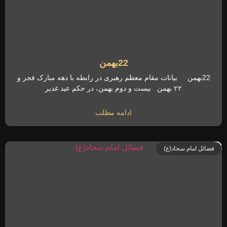
22بهمن
22بهمن بیانات مقام معظم رهبری در رابطه با دهه مبارک فجر و
۲۲ بهمن بیست و دوم بهمن، در حکم عید غدیر
ادامه مطلب
فضائل امام سجاد(ع)