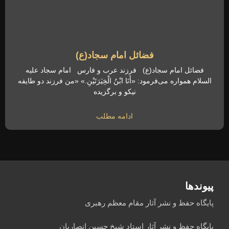
فضائل امام سجاد(ع)
فضائل امام سجاد(ع) فرزند عرب و فارس امام سجاد علیه
السلام همواره می‌فرمود: «أَنَا ابْنُ الْخِیَرَتَیْنِ.» «من فرزند دو طایفه
نیکو و برگزیده
ادامه مطلب
پیوندها
پایگاه حفظ و نشر آثار مقام معظم رهبری
پایگاه حفظ و نشر آثار استاد شیخ حسین انصاریان