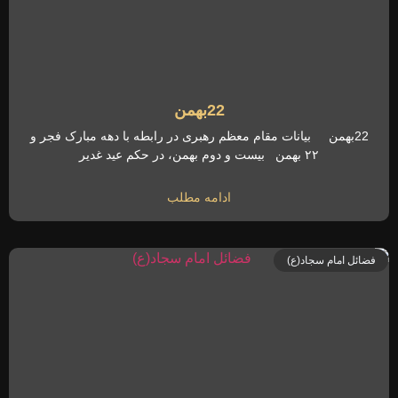
22بهمن
22بهمن بیانات مقام معظم رهبری در رابطه با دهه مبارک فجر و
۲۲ بهمن بیست و دوم بهمن، در حکم عید غدیر
ادامه مطلب
فضائل امام سجاد(ع)