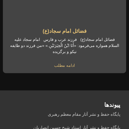
فضائل امام سجاد(ع)
فضائل امام سجاد(ع) فرزند عرب و فارس امام سجاد علیه
السلام همواره می‌فرمود: «أَنَا ابْنُ الْخِیَرَتَیْنِ.» «من فرزند دو طایفه
نیکو و برگزیده
ادامه مطلب
پیوندها
پایگاه حفظ و نشر آثار مقام معظم رهبری
پایگاه حفظ و نشر آثار استاد شیخ حسین انصاریان