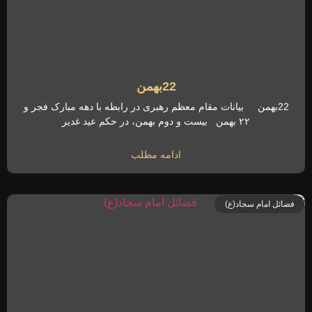
22بهمن
22بهمن بیانات مقام معظم رهبری در رابطه با دهه مبارک فجر و
۲۲ بهمن بیست و دوم بهمن، در حکم عید غدیر
ادامه مطلب
فضائل امام سجاد(ع)