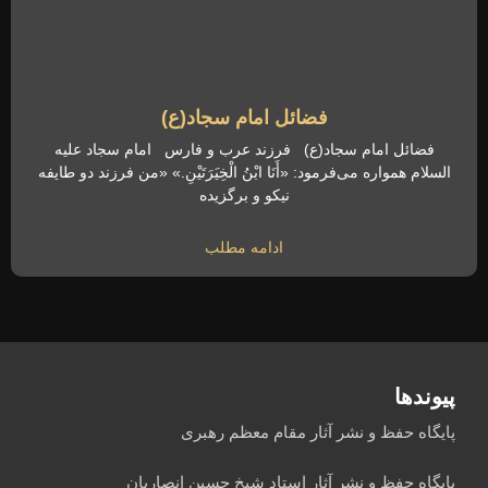
فضائل امام سجاد(ع)
فضائل امام سجاد(ع) فرزند عرب و فارس امام سجاد علیه
السلام همواره می‌فرمود: «أَنَا ابْنُ الْخِیَرَتَیْنِ.» «من فرزند دو طایفه
نیکو و برگزیده
ادامه مطلب
پیوندها
پایگاه حفظ و نشر آثار مقام معظم رهبری
پایگاه حفظ و نشر آثار استاد شیخ حسین انصاریان