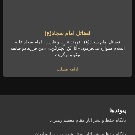
فضائل امام سجاد(ع)
فضائل امام سجاد(ع) فرزند عرب و فارس امام سجاد علیه
السلام همواره می‌فرمود: «أَنَا ابْنُ الْخِیَرَتَیْنِ.» «من فرزند دو طایفه
نیکو و برگزیده
ادامه مطلب
پیوندها
پایگاه حفظ و نشر آثار مقام معظم رهبری
پایگاه حفظ و نشر آثار استاد شیخ حسین انصاریان