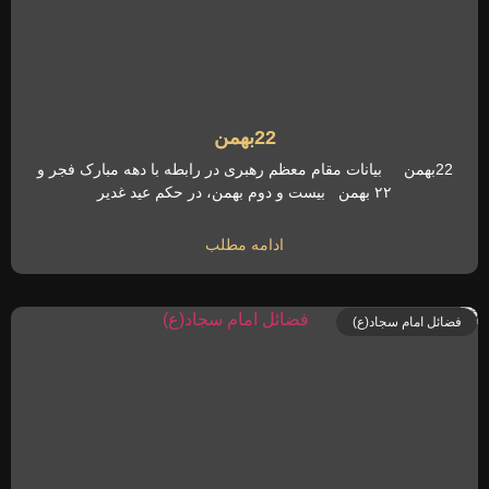
22بهمن
22بهمن بیانات مقام معظم رهبری در رابطه با دهه مبارک فجر و
۲۲ بهمن بیست و دوم بهمن، در حکم عید غدیر
ادامه مطلب
فضائل امام سجاد(ع)