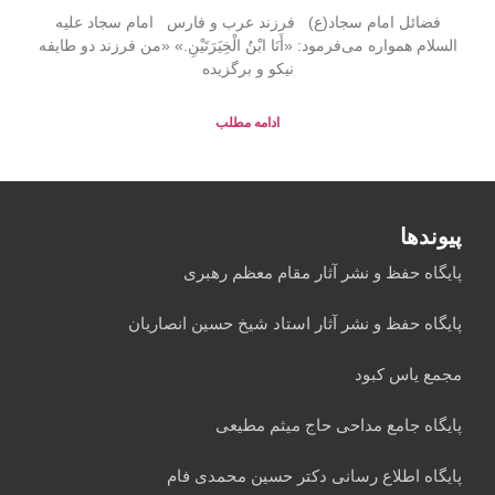
فضائل امام سجاد(ع) فرزند عرب و فارس امام سجاد علیه
السلام همواره می‌فرمود: «أَنَا ابْنُ الْخِیَرَتَیْنِ.» «من فرزند دو طایفه
نیکو و برگزیده
ادامه مطلب
پیوندها
پایگاه حفظ و نشر آثار مقام معظم رهبری
پایگاه حفظ و نشر آثار استاد شیخ حسین انصاریان
مجمع یاس کبود
پایگاه جامع مداحی حاج میثم مطیعی
پایگاه اطلاع رسانی دکتر حسین محمدی فام