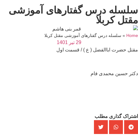
لسله درس گفتارهای آموزشی
قتل کربلا
Hom
»
سلسله درس گفتارهای آموزشی مقتل کربلا
29 تیر 1401
تل حضرت اباالفضل ( ع ) / قسمت اول
کتر حسین محمدی فام
شتراک گذاری مطلب