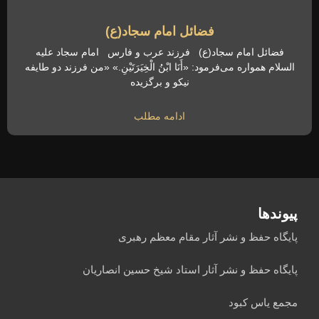
فضائل امام سجاد(ع)
فضائل امام سجاد(ع) فرزند عرب و فارس امام سجاد علیه
السلام همواره می‌فرمود: «أَنَا ابْنُ الْخِیَرَتَیْنِ.» «من فرزند دو طایفه
نیکو و برگزیده
ادامه مطلب
پیوندها
پایگاه حفظ و نشر آثار مقام معظم رهبری
پایگاه حفظ و نشر آثار استاد شیخ حسین انصاریان
مجمع یاس کبود