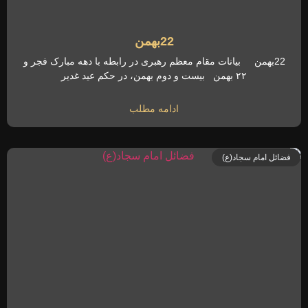
22بهمن
22بهمن بیانات مقام معظم رهبری در رابطه با دهه مبارک فجر و
۲۲ بهمن بیست و دوم بهمن، در حکم عید غدیر
ادامه مطلب
فضائل امام سجاد(ع)