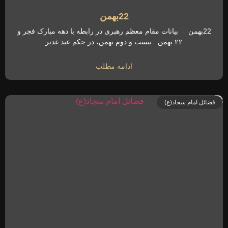
22بهمن
22بهمن بیانات مقام معظم رهبری در رابطه با دهه مبارک فجر و
۲۲ بهمن بیست و دوم بهمن، در حکم عید غدیر
ادامه مطلب
فضائل امام سجاد(ع)