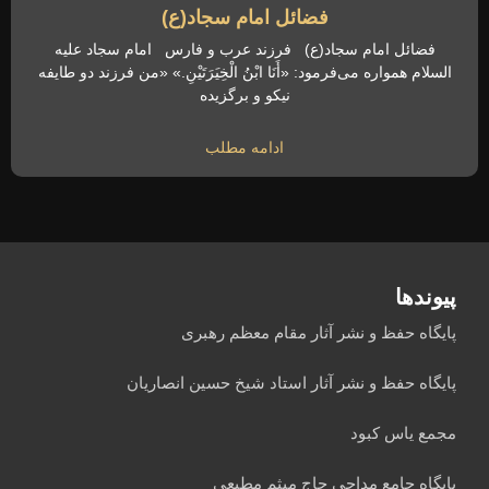
فضائل امام سجاد(ع)
فضائل امام سجاد(ع) فرزند عرب و فارس امام سجاد علیه
السلام همواره می‌فرمود: «أَنَا ابْنُ الْخِیَرَتَیْنِ.» «من فرزند دو طایفه
نیکو و برگزیده
ادامه مطلب
پیوندها
پایگاه حفظ و نشر آثار مقام معظم رهبری
پایگاه حفظ و نشر آثار استاد شیخ حسین انصاریان
مجمع یاس کبود
پایگاه جامع مداحی حاج میثم مطیعی