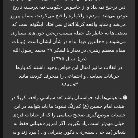
دین ترجیح نمی‌داد و از جاسوس حکومت نمی‌ترسید، تاریخ
عوض می‌شد. مردم دارالاماره را فتح می‌کردند، مسلم پیروز
می‌شد و شاید واقعه کربلا اتفاق نمی‌افتاد. اینگونه است که
بعضی ها به خاطر یک جمله مسبب ریختن خون‌های بسیاری
می‌شوند و «خالدین فیها ابدا» در شأن ایشان است. (بیانات
مقام معظم رهبری در دیدار با لشکر ۲۷ محمد رسول الله
(ص)، سال ۱۳۷۵)
در انقلاب ما نیز امثال این خواص وجود داشتند که بارها
جریانات سیاسی و اجتماعی را منحرف کردند، مانند
#فتنه۸۸.
🟠ما هیئتی‌ها باید حواسمان باشد بُعد سیاسیِ واقعه کربلا در
هیئت امام حسین (ع) کم‌رنگ نشود؛ ما باید بتوانیم در این
جلسات موضع‌گیری صحیح سیاسی را که از عبادات فردی
خیلی مهم‌تر است، یاد بگیریم. اگر امروزه هیئاتی فقط به
شعائر (مداحی، سینه‌زنی، دکور، پذیرایی و…) بپردازند و به