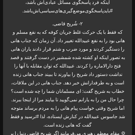
اینکه فرد پاسخگوی مسائل عبادی‌اش باشد،
#بایدپاسخگوی‌موضع‌گیری‌های‌سیاسی‌اش‌باشد.
۲- شُریح قاضی.
که فقط با یک حرکت غلط جریان کوفه که به نفع مسلم و
هانی بود را به نفع عبیدالله تغییر داد. آن زمان که جناب هانی
را دستگیر کردند و مورد ضرب و شتم قرار دادند یاران هانی
به تصور اینکه او کشته شده شمشیر در دست گرفتند و قصد
فتح دارالاماره را کردند. عبیدالله که توان مقابله با آنها را
نداشت دستور داد شریح را بیاورند تا ببیند جناب هانی زنده
است و به طرفدارانش خبر دهد. جناب هانی در این ملاقات،
خطاب به شریح گفت: ای مسلمانان شما را چه شده است؟
چرا حال من را به یارانم نمی‌گویید تا بیایند مرا از اینجا ببرند.
اما شریح وقتی خواست پیام هانی را به مردم برساند متوجه
شد جاسوس عبیدالله در کنارش ایستاده، لذا #ترسید و فقط
گفت که هانی زنده است.
💢 مقام معظم رهبری می‌فرمایند اگر شریح قاضی دنیا را بر