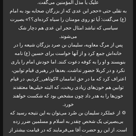
علیک یا مذل المؤمنین می‌گفت.
به نقلی حتی «حجر ابن عدی که از بزرگان صحابه بود به امام
(ع) می‌گفت: آیا تو روی مومنان را سیاه کرده‌ای؟؟» بصیرت
سیاسی که نباشد امثال حجر ابن عدی هم دچار شک
می‌شوند.
پس از مرگ معاویه، سلیمان بن صرد بزرگان شیعه را در
خانه‌اش جمع کرد و از آنها خواست برای حسین (ع) نامه
بنویسند و او را به کوفه دعوت کنند. اما خودش امام را یاری
نکرد و در کربلا حضور نداشت. بعدها در رهبری قیام توابین،
اعتراف کرد که ما در حق اماممان #کوتاهی_کردیم. در قیام
توابین هم خون‌های زیادی ریخت، که البته خیلی‌ها معتقدند
خون‌ها را به هدر داد چون مشخص بود که شکست خواهند
خورد.
💢 از عملکرد سلیمان بن صُرد می‌توان به این نتیجه رسید که
بی‌بصیرتی یک شخص چقدر به اسلام و مسلمین ضرر زده
است. از این رو حضرت آقا می‌فرمایند که در قیامت بیشتر از