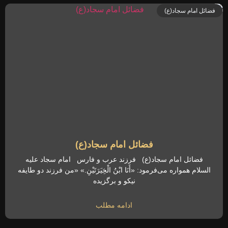
فضائل امام سجاد(ع)
فضائل امام سجاد(ع)
فضائل امام سجاد(ع) فرزند عرب و فارس امام سجاد علیه
السلام همواره می‌فرمود: «أَنَا ابْنُ الْخِیَرَتَیْنِ.» «من فرزند دو طایفه
نیکو و برگزیده
ادامه مطلب