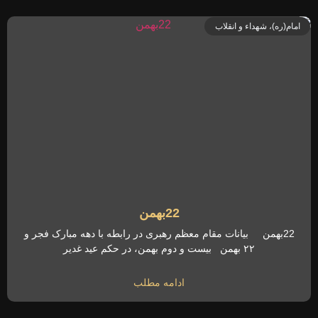
امام(ره)، شهداء و انقلاب
22بهمن
22بهمن بیانات مقام معظم رهبری در رابطه با دهه مبارک فجر و
۲۲ بهمن بیست و دوم بهمن، در حکم عید غدیر
ادامه مطلب