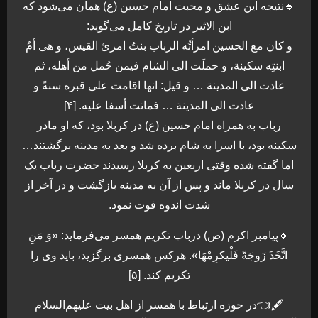
🔹نتیجه این عشق و محبت امام حسین (ع) همان می‌شود که
ابن الاثير در تاريخ كامل می‌گويد:
و كان مع الحسين امرأتُه الرباب بنتُ امرئ القيس، و هى أمُ
ابنتِه سكينة، و حملَت الى الشام فيمن حُمل من أهله، ثم
عادت الى المدينة … و قيل: انها اقامت على قبره سنةً و
عادت الى المدينة … فماتت أسفا عليه. [۴]
رباب به همراه امام حسین (ع) در کربلا بود، که او مادر
سکینه بود، با اسرا به شام برده شد و بعد به مدینه برگشتند…
اما گفته شده وقتی اربعین به کربلا رسیدند حضرت رباب یک
سال در کربلا ماند و پس از آن به مدینه بازگشت و در آخر از
شدت اندوه فوت نمود.
🔸پیامبر اکرم (ص) درباب تکریم همسر می‌فرماید: «وَ مَنِ
اتَّخَذَ زَوجَةً فَلْیکرِمْهَا». هرکس همسری برگزید، باید وی را
تکریم کند. [۵]
🖋👈در حوزه ارتباط با همسر از اهل بیت علیهم‌السلام