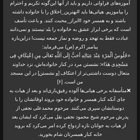
آموزه‌های فراوانی داریم و باید از آنها این‌گونه تکریم و احترام
را بیاموزیم. هیاتی‌ها باید #بهترین_اخلاق را با خانواده داشته
باشند و به همسر خود #ابراز_محبت کنند. و باعث تأسف
است که برخی ابراز عشق به خانواده را بلد نیستند و نمی‌دانند
عبادت فقط به تهجد و روضه و نماز جمعه نیست! دراین‌باره
پیامبر اکرم (ص) می‌فرماید:
«جُلُوسُ اَلْمَرْءِ عِنْدَ عِیَالِهِ أحَبُّ إِلَى اَللَّهِ تَعَالَى مِنِ اِعْتِكَافٍ فِی
مَسْجِدِی هَذَا»: نشستن مرد در کنار خانواده‌اش، نزد خداوند
متعال دوست داشتنی‌تر از اعتکاف [و نشستن] در این مسجد
من است. [۶]
❌متأسفانه برخی هیاتی‌ها آلوده رفیق‌بازی‌اند و بعد از هیات به
جای آنکه کنار همسر و خانواده خود بروند اوقاتشان را با
دوستانشان سپری می‌کنند. مرحوم محمدعلی نجفی از
پدرش مرحوم شیخ محمود نجفی نقل می‌کرد که ایشان بعد
از هیات به جوانان تازه ازدواج کرده امر می‌کرد که بروید
خانه کنار همسرتان شام بخورید.