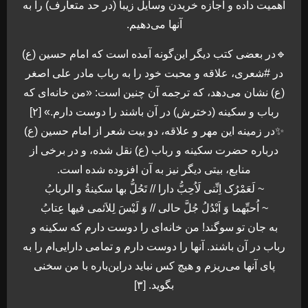
اهمیت داده و اجازه خریدن وسایل زیبا (در حد متعارف) را به
آنها می‌دهیم.
🔹در بعضی کتب دیگر این‌گونه آمده است که امام حسین (ع)
در #شعری، علاقه و محبت خود را به رباب مادر علی اصغر
(ع) نشان می‌دهد، که ترجمه آن چنین است: «من خانه‌ای که
رباب و سکینه (دخترش) در آن باشند را دوست دارم.» [۲]
✨در زمینه این مهر و علاقه، دو بیت شعر از امام حسین (ع)
درباره حضرت سکینه و رباب (ع) نقل شده، و در برخی از
منابع، بیتی دیگر نیز به آن افزوده شده است.
~ لَعَمْرُک اِنِّنی لَاُحِبُّ دارا // تَحُلُّ بها سکینةُ و الربابُ
~ اُحبِّهما وَ اَبْدُلُ جُلَّ حالی // وَ لَیْسَ لِلاَئمی فیها عِتابُ
به جان تو سوگند! من خانه‌ای را دوست دارم که سکینه و
رباب در آن باشند. آنها را دوست دارم و تمامی دارایی‌ام را به
پای آنها می‌ریزم و هیچ کس نباید دراین‌باره با من سخنی
بگوید. [۳]