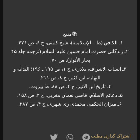
📚منبع
۱ـ الكافي (ط – الإسلامية)، شیخ کلینی، ج ‏۶، ص ۴۷۶.
۲ـ زندگانى حضرت امام حسين عليه السلام (ترجمه جلد ۴۵
بحار الأنوار)، ص ۷۰.
۳ـ انساب الاشراف، بلاذری، ج ۱، ص ۱۹۵ ـ ۱۹۶؛ البدایه و
النهایه، ابن کثیر، ج ۸، ص ۲۱۱.
۴ـ تاريخ ابن الاثير، ج ۴، ص ۸۸، ط بيروت.
۵ـ دعائم الاسلام، قاضی نعمان مغربی، ج ۲، ص ۱۵۸.
۶ـ میزان الحکمه، محمدی ری شهری، ج ۴، ص ۲۸۷.
اشتراک گذاری مطلب