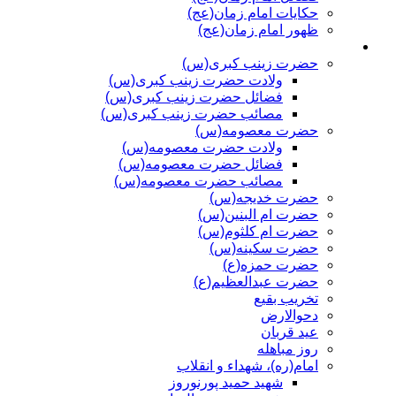
حکایات امام زمان(عج)
ظهور امام زمان(عج)
دیگر شخصیت‌ها و مناسیت‌ها
حضرت زینب کبری(س)
ولادت حضرت زینب کبری(س)
فضائل حضرت زینب کبری(س)
مصائب حضرت زینب کبری(س)
حضرت معصومه(س)
ولادت حضرت معصومه(س)
فضائل حضرت معصومه(س)
مصائب حضرت معصومه(س)
حضرت خدیجه(س)
حضرت ام البنین(س)
حضرت ام کلثوم(س)
حضرت سکینه(س)
حضرت حمزه(ع)
حضرت عبدالعظیم(ع)
تخریب بقیع
دحوالارض
عید قربان
روز مباهله
امام(ره)، شهداء و انقلاب
شهید حمید پورنوروز