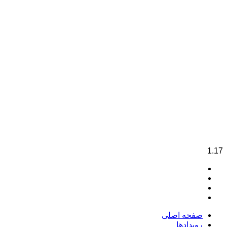
مثیر الاحزان و منیر سبل الاشجان
صفحه اصلی
رویدادها
درباره ما
تماس با ما
صفحه اصلی
رویدادها