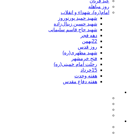
عید قربان
روز مباهله
امام(ره)، شهداء و انقلاب
شهید حمید پورنوروز
شهید حسین زینال‌زاده
شهید حاج قاسم سلیمانی
دهه فجر
22بهمن
روز قدس
شهید مطهری(ره)
فتح خرمشهر
رحلت امام خمینی(ره)
15خرداد
هفته وحدت
هفته دفاع مقدس
حضرت محمد(ص)
ولادت حضرت محمد(ص)
فضائل حضرت محمد(ص)
مصائب حضرت محمد(ص)
عید مبعث
امام علی(ع)
ولادت امام علی(ع)
فضائل امام علی(ع)