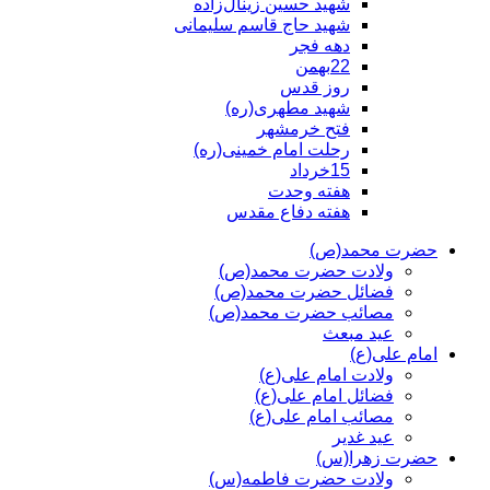
شهید حسین زینال‌زاده
شهید حاج قاسم سلیمانی
دهه فجر
22بهمن
روز قدس
شهید مطهری(ره)
فتح خرمشهر
رحلت امام خمینی(ره)
15خرداد
هفته وحدت
هفته دفاع مقدس
حضرت محمد(ص)
ولادت حضرت محمد(ص)
فضائل حضرت محمد(ص)
مصائب حضرت محمد(ص)
عید مبعث
امام علی(ع)
ولادت امام علی(ع)
فضائل امام علی(ع)
مصائب امام علی(ع)
عید غدیر
حضرت زهرا(س)
ولادت حضرت فاطمه(س)