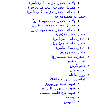
ولادت حضرت زینب کبری(س)
فضائل حضرت زینب کبری(س)
مصائب حضرت زینب کبری(س)
حضرت معصومه(س)
ولادت حضرت معصومه(س)
فضائل حضرت معصومه(س)
مصائب حضرت معصومه(س)
حضرت خدیجه(س)
حضرت ام البنین(س)
حضرت ام کلثوم(س)
حضرت سکینه(س)
حضرت حمزه(ع)
حضرت عبدالعظیم(ع)
تخریب بقیع
دحوالارض
عید قربان
روز مباهله
امام(ره)، شهداء و انقلاب
شهید حمید پورنوروز
شهید حسین زینال‌زاده
شهید حاج قاسم سلیمانی
دهه فجر
22بهمن