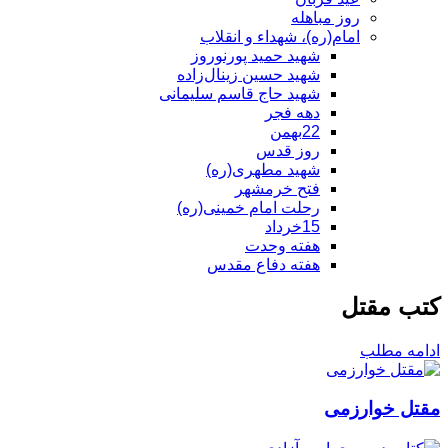
روز مباهله
امام(ره)، شهداء و انقلاب
شهید حمید پورنوروز
شهید حسین زینال‌زاده
شهید حاج قاسم سلیمانی
دهه فجر
22بهمن
روز قدس
شهید مطهری(ره)
فتح خرمشهر
رحلت امام خمینی(ره)
15خرداد
هفته وحدت
هفته دفاع مقدس
کتب مقتل
ادامه مطلب
مقتل خوارزمی