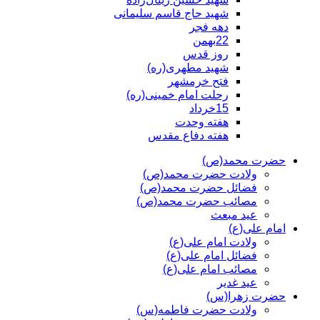
شهید حاج قاسم سلیمانی
دهه فجر
22بهمن
روز قدس
شهید مطهری(ره)
فتح خرمشهر
رحلت امام خمینی(ره)
15خرداد
هفته وحدت
هفته دفاع مقدس
حضرت محمد(ص)
ولادت حضرت محمد(ص)
فضائل حضرت محمد(ص)
مصائب حضرت محمد(ص)
عید مبعث
امام علی(ع)
ولادت امام علی(ع)
فضائل امام علی(ع)
مصائب امام علی(ع)
عید غدیر
حضرت زهرا(س)
ولادت حضرت فاطمه(س)