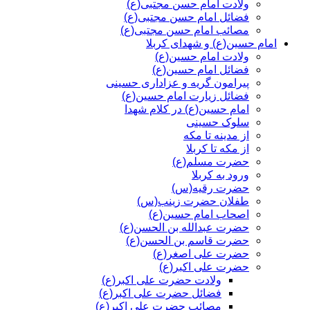
ولادت امام حسن مجتبی(ع)
فضائل امام حسن مجتبی(ع)
مصائب امام حسن مجتبی(ع)
امام حسین(ع) و شهدای کربلا
ولادت امام حسین(ع)
فضائل امام حسین(ع)
پیرامون گریه و عزاداری حسینی
فضائل زیارت امام حسین(ع)
امام حسین(ع) در کلام شهدا
سلوک حسینی
از مدینه تا مکه
از مکه تا کربلا
حضرت مسلم(ع)
ورود به کربلا
حضرت رقیه(س)
طفلان حضرت زینب(س)
اصحاب امام حسین(ع)
حضرت عبدالله بن الحسن(ع)
حضرت قاسم بن الحسن(ع)
حضرت علی اصغر(ع)
حضرت علی اکبر(ع)
ولادت حضرت علی اکبر(ع)
فضائل حضرت علی اکبر(ع)
مصائب حضرت علی اکبر(ع)