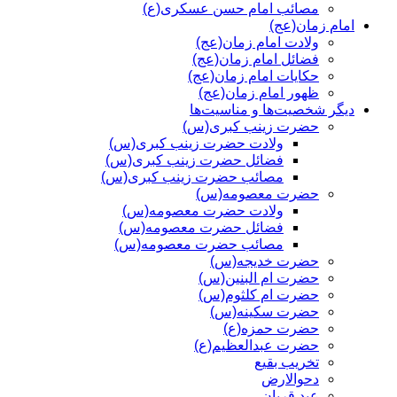
مصائب امام حسن عسکری(ع)
امام زمان(عج)
ولادت امام زمان(عج)
فضائل امام زمان(عج)
حکایات امام زمان(عج)
ظهور امام زمان(عج)
دیگر شخصیت‌ها و مناسیت‌ها
حضرت زینب کبری(س)
ولادت حضرت زینب کبری(س)
فضائل حضرت زینب کبری(س)
مصائب حضرت زینب کبری(س)
حضرت معصومه(س)
ولادت حضرت معصومه(س)
فضائل حضرت معصومه(س)
مصائب حضرت معصومه(س)
حضرت خدیجه(س)
حضرت ام البنین(س)
حضرت ام کلثوم(س)
حضرت سکینه(س)
حضرت حمزه(ع)
حضرت عبدالعظیم(ع)
تخریب بقیع
دحوالارض
عید قربان