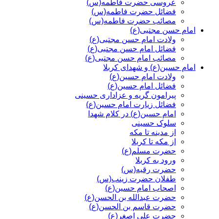
عروسی حضرت فاطمه(س)
فضائل حضرت فاطمه(س)
مصائب حضرت فاطمه(س)
امام حسن مجتبی(ع)
ولادت امام حسن مجتبی(ع)
فضائل امام حسن مجتبی(ع)
مصائب امام حسن مجتبی(ع)
امام حسین(ع) و شهدای کربلا
ولادت امام حسین(ع)
فضائل امام حسین(ع)
پیرامون گریه و عزاداری حسینی
فضائل زیارت امام حسین(ع)
امام حسین(ع) در کلام شهدا
سلوک حسینی
از مدینه تا مکه
از مکه تا کربلا
حضرت مسلم(ع)
ورود به کربلا
حضرت رقیه(س)
طفلان حضرت زینب(س)
اصحاب امام حسین(ع)
حضرت عبدالله بن الحسن(ع)
حضرت قاسم بن الحسن(ع)
حضرت علی اصغر(ع)