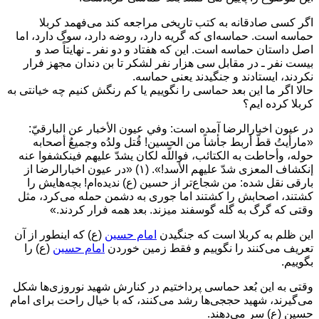
اگر کسی صادقانه به کتب تاریخی مراجعه کند می‌فهمد کربلا
حماسه است. حماسه‌ای که گریه دارد، روضه دارد، سوگ دارد، اما
اصل داستان حماسه است. این که هفتاد و دو نفر ـ نهایتاً صد و
بیست نفر ـ در مقابل سی هزار نفر لشکر تا بن دندان مجهز فرار
نکردند، ایستادند و جنگیدند یعنی حماسه.
حالا اگر ما این بعد حماسی را نگوییم یا کم رنگش کنیم چه خیانتی به
کربلا کرده ایم؟
در عیون اخبارالرضا آمده است: وفي عيون الأخبار عن البارقيّ:
«مارأيتُ قطّ أربط جأشاً من الحسين! قُتل ولدُه وجميعُ أصحابه
حوله، وأحاطت به الكتائب، فواللّه لكان يشدّ عليهم فينكشفوا عنه
إنكشاف المعزى شدّ عليهم الأسد!». (۱) «در عیون اخبارالرضا از
بارقی نقل شده: من شجاع‌تر از حسین (ع) ندیده‌ام! بچه‌هایش را
کشتند، اصحابش را کشتند اما جوری به دشمن حمله می‌کرد، مثل
وقتی که گرگ به گله گوسفند میزند. بعد همه فرار کردند.»
این ظلم به کربلا است که جنگیدن
امام حسین
(ع) که اینطور از آن
تعریف می‌کنند را نگوییم و فقط زمین خوردن
امام حسین
(ع) را
بگوییم.
وقتی به این بُعد حماسی پرداختیم در کنارش شهید نوروزی‌ها شکل
می‌گیرند، شهید حججی‌ها رشد می‌کنند، که با خیال راحت برای امام
حسین (ع) سر می‌دهند.