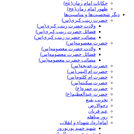
حکایات امام زمان(عج)
ظهور امام زمان(عج)
دیگر شخصیت‌ها و مناسیت‌ها
حضرت زینب کبری(س)
ولادت حضرت زینب کبری(س)
فضائل حضرت زینب کبری(س)
مصائب حضرت زینب کبری(س)
حضرت معصومه(س)
ولادت حضرت معصومه(س)
فضائل حضرت معصومه(س)
مصائب حضرت معصومه(س)
حضرت خدیجه(س)
حضرت ام البنین(س)
حضرت ام کلثوم(س)
حضرت سکینه(س)
حضرت حمزه(ع)
حضرت عبدالعظیم(ع)
تخریب بقیع
دحوالارض
عید قربان
روز مباهله
امام(ره)، شهداء و انقلاب
شهید حمید پورنوروز
شهید حسین زینال‌زاده