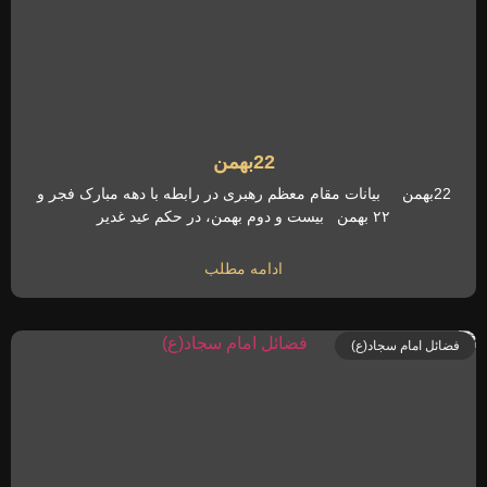
22بهمن
22بهمن بیانات مقام معظم رهبری در رابطه با دهه مبارک فجر و
۲۲ بهمن بیست و دوم بهمن، در حکم عید غدیر
ادامه مطلب
فضائل امام سجاد(ع)