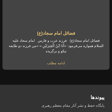
فضائل امام سجاد(ع)
فضائل امام سجاد(ع) فرزند عرب و فارس امام سجاد علیه
السلام همواره می‌فرمود: «أَنَا ابْنُ الْخِیَرَتَیْنِ.» «من فرزند دو طایفه
نیکو و برگزیده
ادامه مطلب
پیوندها
پایگاه حفظ و نشر آثار مقام معظم رهبری