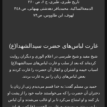
تاریخ طبری، طبری، ج ۶، ص ۲۶۰
الدمعةالساكبة، محمدباقر دهدشتی بهبهانی، ص ٣٤٨
لهوف، ابن طاووس، ص۷۴
غارت لباس‌های حضرت سیدالشهدا(ع)
شیخ مفید و شیخ طبرسی در اعلام الوری و دیگران روایت
کرده‌اند که بعد از سلب و غارت لباس‌های سیدالشهدا(ع)
اسباب خیمه و اشتران و اثقال آن حضرت را غارت کردند و
بعض لباس‌های زنان را نیز به غارت بردند.
حمید بن مسلم گفت: به خدا قسم می‌دیدم زنی از زنان یا
دختران آن حضرت را که می‌خواستند جامه خود را از پشت او
باز کنند و او امتناع می‌کرد تا بر او غالب می‌شدند و آن لباس
را می‌بردند. و رسیدند به علی بن الحسین(ع) که بر فراش