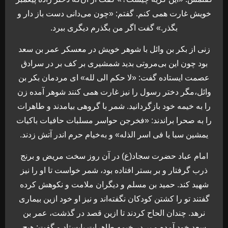
خویش غارت همی کنم. گفتم: «چون می‌دانی دست باز دار و
بگذر.» گفت اگر من بگذرم دیگری ببرد.
زنی از بکر بن وائل با شوهر خویش در معسکر عمر بن سعد
بود چون این بی‌مروتی بدید شمشیری بر کف بر در سرادق
عصمت ایستاده گفت: «لا حکم الی لله» ای مردمان بکر بن
وائل،مگر دختر رسول را نیز غارت همی کنند شوهر آمده زن
را به خیمه خود بازگردانید. شمر با گروهی بیامدند و طاهرات
را به صحرا براندند: «فخرجن حواسر مسلبات حافیات باکیات
یمشین سبا یا فی اسر الذله» و به‌خیام حرم اندر آتش زدند.
امام عباد حضرت سجاد(ع) در آن روز سخت مریض و برنج
ذرب گرفتار و بر بستر افتاده بود، شمر خواست تا او را نیز
شهید کند. حمید بن مسلم و دیگران ملامت و نکوهش کرده
گفتند تو را کشتن کودکان نگفته‌اند و نیز او خود ازین بیماری
نرهد. چندان الحاح کردند تا ازین قصد در گذشت، عمر بن
سعد خود آمده و بر در خیمه طاهرات بایستاد و گفت: هیچ