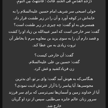
دَرَجهِ القدُسِ فی الجنهِ. قالتْ : فَانْتَبَهتْ مِن النّومِ.
خولی اصبحی سر شریف امام حسین علیه‌السلام را به
خانه‌اش در کوفه آورد و آن را در زیر طشت قرار داد.
همسرش به او گفت: چه چیزی در زیر طشت است؟
گفت: سر خارجی است که امیر عبيدالله بن زیاد او را کشت
و قصد دارم آن را به سوی یزید بن معاویه ببرم تا بخاطر آن
ثروت زیادی به من عطا کند.
گفت: آن خارجی کیست؟
گفت: حسين بن على علیه‌السلام.
زن فريادكشيد و غش كرد.
هنگامی‌که به هوش آمد گفت: وای بر تو، ای بدترین
مجوسی‌ها. آیا پیامبر را با آزار عترتش اذیت نمودی؟
آیا از خداوند زمین و آسمان‌ها نمی‌ترسی که برای سر فرزند
سرور زنان عالم جایزه مى‌طلبى. سپس از نزد او گریان
خارج شد.