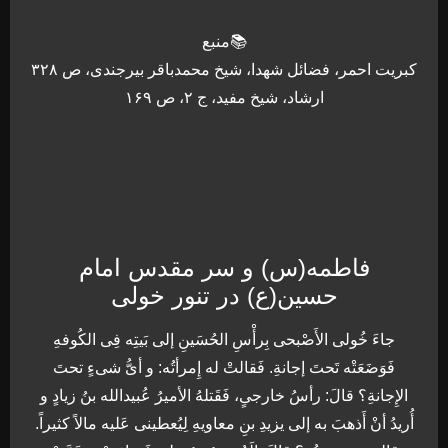
📚منبع
کبریت احمر، فضائل شهدا، شیخ محمدباقر بیرجندی، ص ۳۲۸
ارشاد، شیخ مفید، ج ۲، ص ۱۶۹
فاطمه(س) و سر مقدس امام
حسین(ع) در تنور خولی
جاءَ خُولی الأَصْبحی بِرأْسِ الحُسَینِ إلی بَیتِه فِی الکُوفهِ
فَوَضَعَتْه تَحتَ إجانةِ. فَقالتْ له إِمرأتُه: و أیُّ شیءٍ تحتَ
الإِجانةِ؟ قالَ: رأسُ خارجیٍ، فَقَتلهُ الأمیرُ عُبیدالله بنُ زیادٍ و
أُریدُ أنْ أَذهبَ به إلی یزیدِ بنِ معاویهِ لِیُعطینی عَلیه مالاً کثیراً.