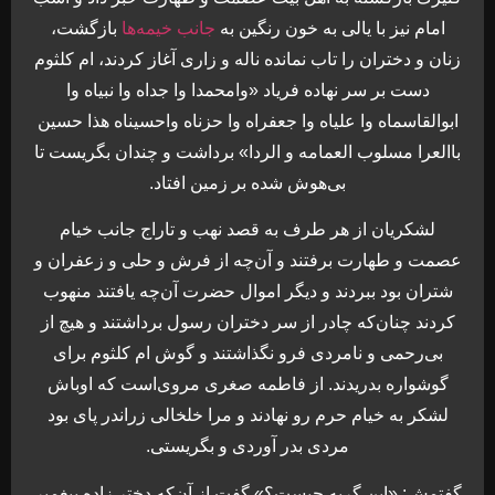
امام نیز با یالی به خون رنگین به
جانب خیمه‌ها
بازگشت،
زنان و دختران را تاب نمانده ناله و زاری آغاز کردند، ام کلثوم
دست بر سر نهاده فریاد «وامحمدا وا جداه وا نبیاه وا
ابوالقاسماه وا علیاه وا جعفراه وا حزناه واحسیناه هذا حسین
باالعرا مسلوب العمامه و الردا» برداشت و چندان بگریست تا
بی‌هوش شده بر زمین افتاد.
لشکریان از هر طرف به قصد نهب و تاراج جانب خیام
عصمت و طهارت برفتند و آن‌چه از فرش و حلی و زعفران و
شتران بود ببردند و دیگر اموال حضرت آن‌چه یافتند منهوب
کردند چنان‌که چادر از سر دختران رسول برداشتند و هیچ از
بی‌رحمی و نامردی فرو نگذاشتند و گوش ام کلثوم برای
گوشواره بدریدند. از فاطمه صغری مروی‌است که اوباش
لشکر به خیام حرم رو نهادند و مرا خلخالی زراندر پای بود
مردی بدر آوردی و بگریستی.
گفتمش: «این گریه چیست؟» گفت از آن‌که دختر زاده پیغمبر