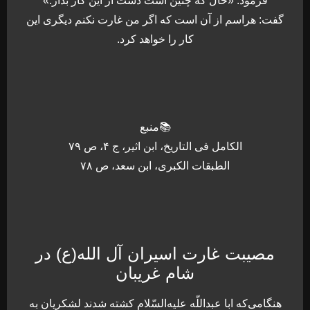
فرمود: «حال که چنین است دست از این کار بدار.»
گفت: هراسم از آن است که اگر من غارت نکنم دیگری این
کار را خواهد کرد.
📚منبع
الکامل فی التاریخ، ابن اثیر، ج ۴، ص ۷۹
الطبقات الکبری، ابن سعد، ص ۷۸
مصیبت غارت اسیران آل الله(ع) در
شام غریبان
هنگامی‌که ابا عبداللّه علیه‌السّلام کشته شدند لشکریان به