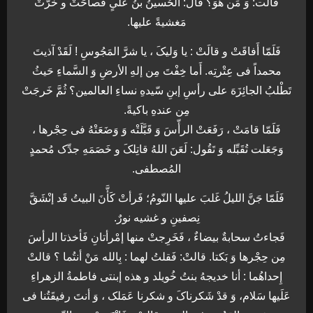
قالت: وَ مَن هُوَ؟ قالَ: الَحُسینُ بنُ علیٍ فَصاحَتْ و خَرَّتْ
مَغشیةً علیها.
فَلَمّا أَفاقَتْ و قالَتْ : یا وَلیکَ ، یا شرَّ المَجُوسِ ! لَقَدْ آذیتَ
محمداً فی عِتْرتِه. أَما خِفْتَ مِن إلهِ الأرضِ وَ السَّماءِ حَیثُ
تَطْلبُ الجائِزَهَ علی رأسِ إبنِ سّیدهِ نساءِ العالمین؟ ثُمَّ خَرجَتْ
مِن عندهِ باکیةً.
فَلَمّا قامَتْ ، رَفَعَتْ الرأّسَ وَ قَبَّلَتْه وَ وَضَعَتْهُ فی حِجْرها ،
وَجَعَلت تُقَبِّله وَ تَقُول: لَعَنَ اللهُ قاتِلکَ و خَصَمَهِ جدِّک مُحمدٍ
المُصطفی.
فَلَمّا جَنَّ اللیلُ غَلبَ علیها النّومُ؛ فَرأتْ کَأَّنَ البیتُ قَد إنْشَقَّ
نِصفینِ و غشیه نورٌ.
فَجاءتُ سحابةٌ بیضاءٌ ، فَخَرِجتْ منها إمْرأتانِ فَأخذتا الرأسَ
مِن حِجْرها وَ بَکتا. قالتْ: فَقلتُ لهما : بِالله مَنْ أنتُما ؟ قالتْ
إِحداهُما : أنا خدیجهُ بنتُ خُویلد و هذه إبنتی فاطمةُ الزهراءِ
عَلَیها سَلام، وَ قدْ شَکرناکَ و شکرنا عَمَلک ، وَ أنتَ رفیقَتُنا فی