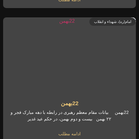
امام(ره)، شهداء و انقلاب
22بهمن
22بهمن بیانات مقام معظم رهبری در رابطه با دهه مبارک فجر و
۲۲ بهمن بیست و دوم بهمن، در حکم عید غدیر
ادامه مطلب