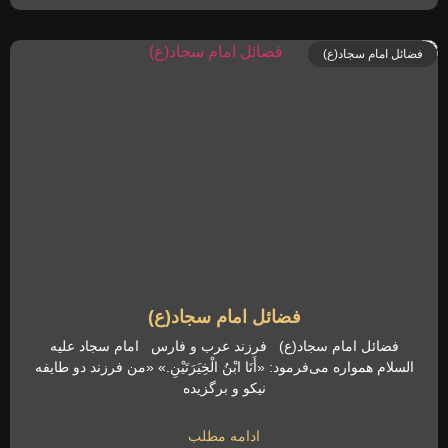
فضائل امام سجاد(ع)
فضائل امام سجاد(ع)
فضائل امام سجاد(ع) فرزند عرب و فارس امام سجاد علیه
السلام همواره می‌فرمود: «أَنَا ابْنُ الْخِیَرَتَیْنِ.» «من فرزند دو طایفه
نیکو و برگزیده
ادامه مطلب