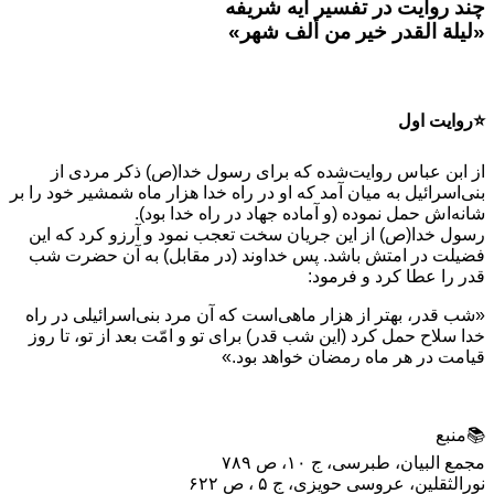
چند روایت در تفسیر آیه شریفه
«لیلة القدر خير من ألف شهر»
⭐️روایت اول
از ابن عباس روایت‌شده که براى رسول خدا(ص) ذکر مردى از
بنى‌اسرائیل به میان آمد که او در راه خدا هزار ماه شمشیر خود را بر
شانه‌اش حمل نموده (و آماده جهاد در راه خدا بود).
رسول خدا(ص) از این جریان سخت تعجب نمود و آرزو کرد که این
فضیلت در امتش باشد. پس خداوند (در مقابل) به آن حضرت شب
قدر را عطا کرد و فرمود:
«شب قدر، بهتر از هزار ماهى‌است که آن مرد بنى‌اسرائیلى در راه
خدا سلاح حمل کرد (این شب قدر) براى تو و امّت بعد از تو، تا روز
قیامت در هر ماه رمضان خواهد بود.»
📚منبع
مجمع البیان، طبرسی، ج ۱۰، ص ۷۸۹
نورالثقلین، عروسی حویزی، ج ۵ ، ص ۶۲۲