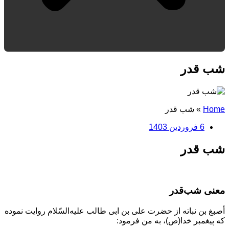
شب قدر
Home
»
شب قدر
6 فروردین 1403
شب قدر
معنى شب‌قدر
أصبغ بن نباته از حضرت على بن ابى طالب عليه‌السّلام روايت نموده
كه پيغمبر خدا(ص)، به من فرمود: