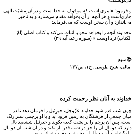
می‌نویسند.»
و فرمود: «امری است که موقوف به خدا است و در آن مشیّت الهی
جاری‌است و هر آنچه از آن بخواهد مقدم می‌سازد و به تأخیر
می‌اندازد و آن سخن اوست که می‌فرماید:
«خداوند آنچه را بخواهد محو یا اثبات می‌کند و کتاب اصلی (امّ
الکتاب) نزد اوست.» (سوره رعد، آیه ۳۹)
📚منبع
امالی، شیخ طوسی، ج۱، ص۱۳۷
خداوند به آنان نظر رحمت کرده
چون شب قدر شود خداوند عزّوجل، جبرئيل را فرمان دهد تا در
ميان جمعى از فرشتگان به زمين فرود آيد و با او پرچمى سبز رنگ
است، پس آن پرچم را بر پشت كعبه بكوبد و جبرئيل ششصد بال
دارد كه دو بال آن را جز در شب قدر باز نكند و در آن شب آن دو بال
را بگشايد و آن دو بال از مشرق و مغرب فراتر برود.