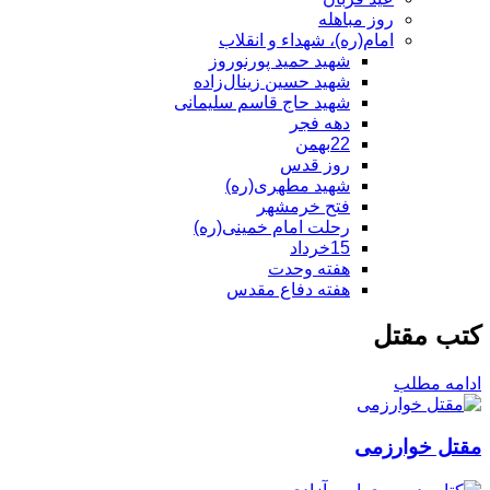
روز مباهله
امام(ره)، شهداء و انقلاب
شهید حمید پورنوروز
شهید حسین زینال‌زاده
شهید حاج قاسم سلیمانی
دهه فجر
22بهمن
روز قدس
شهید مطهری(ره)
فتح خرمشهر
رحلت امام خمینی(ره)
15خرداد
هفته وحدت
هفته دفاع مقدس
کتب مقتل
ادامه مطلب
مقتل خوارزمی