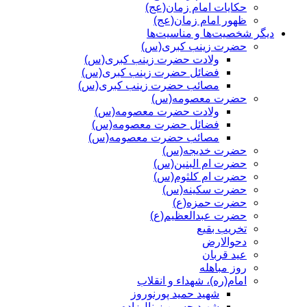
حکایات امام زمان(عج)
ظهور امام زمان(عج)
دیگر شخصیت‌ها و مناسیت‌ها
حضرت زینب کبری(س)
ولادت حضرت زینب کبری(س)
فضائل حضرت زینب کبری(س)
مصائب حضرت زینب کبری(س)
حضرت معصومه(س)
ولادت حضرت معصومه(س)
فضائل حضرت معصومه(س)
مصائب حضرت معصومه(س)
حضرت خدیجه(س)
حضرت ام البنین(س)
حضرت ام کلثوم(س)
حضرت سکینه(س)
حضرت حمزه(ع)
حضرت عبدالعظیم(ع)
تخریب بقیع
دحوالارض
عید قربان
روز مباهله
امام(ره)، شهداء و انقلاب
شهید حمید پورنوروز
شهید حسین زینال‌زاده