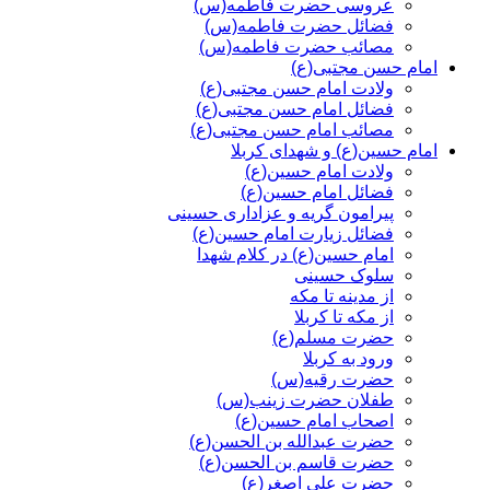
عروسی حضرت فاطمه(س)
فضائل حضرت فاطمه(س)
مصائب حضرت فاطمه(س)
امام حسن مجتبی(ع)
ولادت امام حسن مجتبی(ع)
فضائل امام حسن مجتبی(ع)
مصائب امام حسن مجتبی(ع)
امام حسین(ع) و شهدای کربلا
ولادت امام حسین(ع)
فضائل امام حسین(ع)
پیرامون گریه و عزاداری حسینی
فضائل زیارت امام حسین(ع)
امام حسین(ع) در کلام شهدا
سلوک حسینی
از مدینه تا مکه
از مکه تا کربلا
حضرت مسلم(ع)
ورود به کربلا
حضرت رقیه(س)
طفلان حضرت زینب(س)
اصحاب امام حسین(ع)
حضرت عبدالله بن الحسن(ع)
حضرت قاسم بن الحسن(ع)
حضرت علی اصغر(ع)