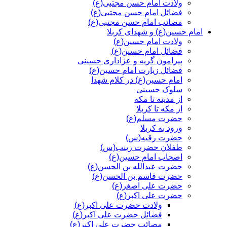
ولادت امام حسن مجتبی(ع)
فضائل امام حسن مجتبی(ع)
مصائب امام حسن مجتبی(ع)
امام حسین(ع) و شهدای کربلا
ولادت امام حسین(ع)
فضائل امام حسین(ع)
پیرامون گریه و عزاداری حسینی
فضائل زیارت امام حسین(ع)
امام حسین(ع) در کلام شهدا
سلوک حسینی
از مدینه تا مکه
از مکه تا کربلا
حضرت مسلم(ع)
ورود به کربلا
حضرت رقیه(س)
طفلان حضرت زینب(س)
اصحاب امام حسین(ع)
حضرت عبدالله بن الحسن(ع)
حضرت قاسم بن الحسن(ع)
حضرت علی اصغر(ع)
حضرت علی اکبر(ع)
ولادت حضرت علی اکبر(ع)
فضائل حضرت علی اکبر(ع)
مصائب حضرت علی اکبر(ع)