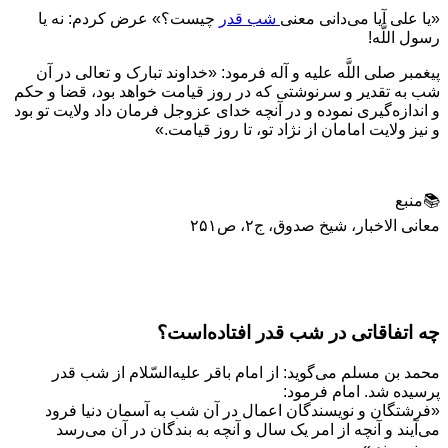
«يا على آيا مى‌دانى معنى
شب قدر
چيست؟» عرض كردم: نه يا
رسول اللَّه!
پيغمبر صلى اللَّه عليه و آله فرمود: «خداوند تبارک و تعالى در آن
شب به تقدير و سرنوشتى كه در روز قيامت خواهد بود، قضا و حكم
و اندازه‌گيرى نموده و در آنچه خداى عزوجل فرمان داد ولايت تو بود
و نيز ولايت امامان از نژاد تو، تا روز قيامت.»
📚منبع
معانی الاخبار، شیخ صدوق، ج۲، ص۲۵۱
چه اتفاقاتی در شب قدر افتاده‌است؟
محمد بن مسلم می‌گوید: از امام باقر علیه‌السّلام از شب قدر
پرسیده شد. امام فرمود:
«فرشتگان و نویسندگان اعمال در آن شب به آسمان دنیا فرود
می‌آیند و آنچه از امر یک سال و آنچه به بندگان در آن می‌رسد