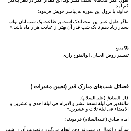
طول عمر امت‌هاى سلف کمتر بود. این مقدار عمر در نظر پیامبر
کم آمد.
خداوند با نزول این سوره به پیامبر خویش فرمود:
«اگر طول عمر این امت اندک است بر طاعت یک شب آنان ثواب
بسیار زیاد دهم تا یک شب قدر آن بهتر از عبادت هزار ماه باشد.»
📚منبع
تفسیر روض الجنان، ابوالفتوح رازی
فضائل شب‌های مبارک قدر (تعیین مقدرات )
قال الصادق (علیه‌السلام):
«التقدیر فى لیلة تسعة عشر و الابرام فى لیلة احدى و عشرین و
الامضاء فى لیلة ثلاث و عشرین.»
امام صادق (علیه‌السلام) فرمودند:
«برآورد اعمال در شب نوزدهم انجام می‌گیرد و تصویب آن در شب