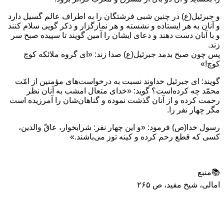
و جبرئيل(ع) در چنين شبى فرشتگان را به اطراف عالم گسيل دارد
و آنان به هر ايستاده و نشسته و هر نمازگزار و ذكر گویى سلام كنند
و با آنان دست دهند و دعاى ايشان را آمين گويند تا سپيده صبح سر
زند.
پس چون صبح بدمد جبرئيل(ع) صدا زند: «اى گروه ملائكه كوچ
كوچ!»
گويند: اى جبرئيل خداوند نسبت به درخواست‌هاى مؤمنين از امّت
محمّد چه كرده‌است؟ گويد: «خداى متعال امشب به آنان نظر
رحمت كرده و از آنان گذشت نموده و گناهان‌شان را آمرزيده است
مگر چهار نفر را.
رسول خدا(ص) فرمود: «و اين چهار نفر: شرابخوار، عاقّ والدين،
كسى كه قطع رحم كرده و كينه توز می‌باشند.»
📚منبع
امالی، شیخ مفید، ص ۲۶۵