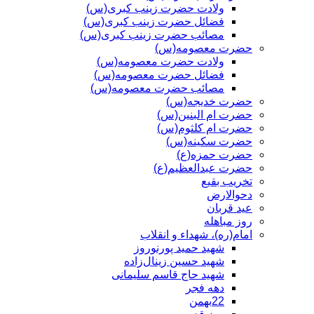
ولادت حضرت زینب کبری(س)
فضائل حضرت زینب کبری(س)
مصائب حضرت زینب کبری(س)
حضرت معصومه(س)
ولادت حضرت معصومه(س)
فضائل حضرت معصومه(س)
مصائب حضرت معصومه(س)
حضرت خدیجه(س)
حضرت ام البنین(س)
حضرت ام کلثوم(س)
حضرت سکینه(س)
حضرت حمزه(ع)
حضرت عبدالعظیم(ع)
تخریب بقیع
دحوالارض
عید قربان
روز مباهله
امام(ره)، شهداء و انقلاب
شهید حمید پورنوروز
شهید حسین زینال‌زاده
شهید حاج قاسم سلیمانی
دهه فجر
22بهمن