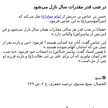
در شب قدر مقدرات سال نازل می‌شود
حسن بن عباس بن حريش از
امام جواد(ع)
نقل مى‌كند كه
اميرالمؤمنين(ع) به ابن عباس فرمود:
«همانا در شب قدر هر سالى مقدّرات همان سال نازل مى‌شود و اين
امر پس از پيامبر(ص) واليانى دارد.»
ابن عباس گفت: آنان چه كسانى هستند؟ فرمود: «من و يازده نفر از
نسل من كه امامان الهام شونده هستند.»
با همين اسناد گفت: پيامبر خدا(ص) به اصحاب خود فرمود: «به شب
قدر ايمان بياوريد كه آن براى على بن ابى طالب(ع) و يازده فرزند او
پس از من است.»
📚منبع
الخصال، شیخ صدوق، ترجمه جعفرى، ج ۲، ص ۲۲۹