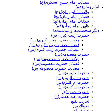
مصائب امام حسن عسکری(ع)
امام زمان(عج)
ولادت امام زمان(عج)
فضائل امام زمان(عج)
حکایات امام زمان(عج)
ظهور امام زمان(عج)
دیگر شخصیت‌ها و مناسیت‌ها
حضرت زینب کبری(س)
ولادت حضرت زینب کبری(س)
فضائل حضرت زینب کبری(س)
مصائب حضرت زینب کبری(س)
حضرت معصومه(س)
ولادت حضرت معصومه(س)
فضائل حضرت معصومه(س)
مصائب حضرت معصومه(س)
حضرت خدیجه(س)
حضرت ام البنین(س)
حضرت ام کلثوم(س)
حضرت سکینه(س)
حضرت حمزه(ع)
حضرت عبدالعظیم(ع)
تخریب بقیع
دحوالارض
عید قربان