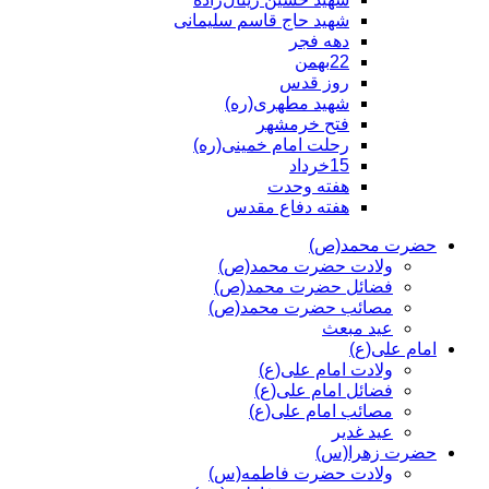
شهید حاج قاسم سلیمانی
دهه فجر
22بهمن
روز قدس
شهید مطهری(ره)
فتح خرمشهر
رحلت امام خمینی(ره)
15خرداد
هفته وحدت
هفته دفاع مقدس
حضرت محمد(ص)
ولادت حضرت محمد(ص)
فضائل حضرت محمد(ص)
مصائب حضرت محمد(ص)
عید مبعث
امام علی(ع)
ولادت امام علی(ع)
فضائل امام علی(ع)
مصائب امام علی(ع)
عید غدیر
حضرت زهرا(س)
ولادت حضرت فاطمه(س)