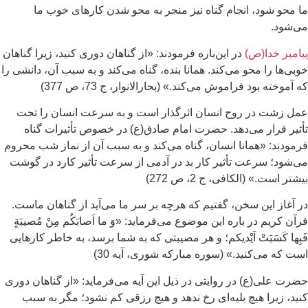
 محو شود، انجام گناه نيز منجر به محو شدن كارهای خوب ما
‌شود.
امبر خدا(ص)
در اين‌باره فرمودند: «از گناهان دوری كنيد، زيرا گناهان
بی‌ها را محو می‌كند. همانا بنده، گناه می‌كند و به سبب آن، دانشی را
 آموخته بود فراموش می‌كند.» (بحارالانوار،‌ ج 73، ص 377)
ل زشت در روح انسان اثرگذار است و به سرعت انسان را تحت
ثير قرار می‌دهد. حضرت امام صادق(ع) در خصوص تأثيرات گناه
مودند: «همانا انسان، گناه می‌كند و به سبب آن از نماز شب محروم
‌شود؛ سرعت تأثير كار بد در آدمی‌ از سرعت تأثير كارد در گوشت
شتر است.» (الكافی، ج 2، ص 272)
 آغاز اين سخن، گفتيم كه هرچه بر سر ما می‌آيد از گناهان ماست.
آن كريم در باره اين موضوع می‌فرمايد: «وَ ما اَصابَكُم مِنْ مُصيبَةٍ
بِها كَسَبَتْ اَيْديكم؛ و هر مصيبتی كه به شما برسد، به خاطر كارهايی
ت كه می‌كنيد.» (سوره مباركه شوری، آيه 30)
رت علی(ع) در روايتی در ذيل اين آيه می‌فرمايد: «از گناهان دوری
يد، زيرا هيچ بليه‌ای رخ ندهد و هيچ رزقی كم نشود؛ مگر به سبب