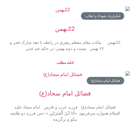
امام(ره)، شهداء و انقلاب
22بهمن
22بهمن بیانات مقام معظم رهبری در رابطه با دهه مبارک فجر و
۲۲ بهمن بیست و دوم بهمن، در حکم عید غدیر
ادامه مطلب
فضائل امام سجاد(ع)
فضائل امام سجاد(ع)
فضائل امام سجاد(ع) فرزند عرب و فارس امام سجاد علیه
السلام همواره می‌فرمود: «أَنَا ابْنُ الْخِیَرَتَیْنِ.» «من فرزند دو طایفه
نیکو و برگزیده