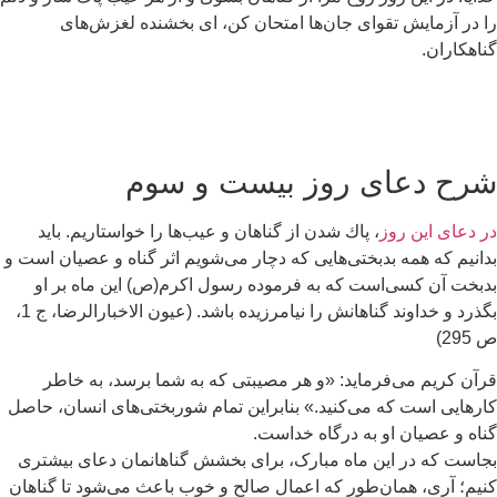
 در آزمايش تقوای جان‌ها امتحان كن، ای بخشنده لغزش‌های
اهکاران.
رح دعای روز بیست و سوم
 دعای اين روز
، پاك شدن از گناهان و عيب‌ها را خواستاريم. بايد
انيم که همه بدبختی‌هايی كه دچار می‌شويم اثر گناه و عصيان است و
بخت آن کسی‌است كه به فرموده رسول اكرم(ص) اين ماه بر او
بگذرد و خداوند گناهانش را نيامرزيده باشد. (عيون الاخبارالرضا، ج 1،
29)
آن كريم می‌فرمايد: «و هر مصيبتی كه به شما برسد، به خاطر
رهايی است كه می‌كنيد.» بنابراين تمام شوربختی‌های انسان، حاصل
اه و عصيان او به درگاه خداست.
است كه در اين ماه مبارک، برای بخشش گناهانمان دعای بيشتری
يم؛ آری، همان‌طور كه اعمال صالح و خوب باعث می‌شود تا گناهان