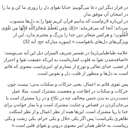
 فراز ديگر اين دعا می‌گوييم: خدايا تقوای دل را روزی ما کن و ما را
 امتحان آن موفق بدار.
 اين‌باره لازم‌است که بدانيم قرآن كريم تقوا را به دل‌ها منسوب
‌داند؛ آنجا كه می‌فرمايد: «ذَلِكَ وَمَن يُعَظِّمْ شَعَائِرَاللَّهِ فَإِنَّهَا مِن تَقْوَى
ْقُلُوبِ؛ و هركس شعائر دين خدا را بزرگ و محترم بدارد، اين از
ژگی‌های دل‌های باتقواست.» (سوره مباركه حج، آيه 32)
امه طباطبايی(ره) در تفسير شريف الميزان ذيل اين آيه می‌نويسد:
ضافه‌شدن تقوا به قلوب اشاره‌است به اين‌كه حقيقت تقوا و احتراز
 غضب خدای تعالی و تورع از محارم او، امری‌است معنوی كه قائم
ت به دل‌ها و منظور از قلب، دل و نفوس است.
 تقوی قائم به اعمال، يعنی حركات و سكنات بدنی؛ نيست چون
ركات و سكنات در اطاعت و معصيت مشترك است. مثلا عمل
ت‌زدن به بدن جنس مخالف چه در نكاح و در زنا مشترك است يا
‌جان‌كردن در قصاص و جنايت مشترك است و يا نماز خواندن برای
ا يا ريا مشترك است. اين‌ها همه از نظر اعمال و از نظر اسكلت
هری يكی‌است؛ پس اگر يكی حلال و يكی حرام، يكی زشت و يكی
باست، به خاطر همان امر معنوی درونی و تقوای قلبی است.»