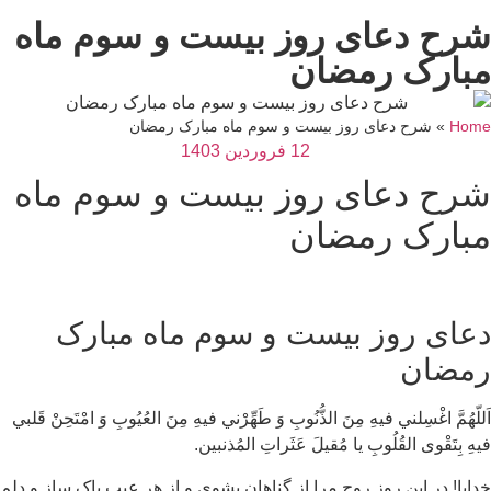
رح دعای روز بیست و سوم ماه
بارک رمضان
Hom
»
شرح دعای روز بیست و سوم ماه مبارک رمضان
12 فروردین 1403
رح دعای روز بیست و سوم ماه
بارک رمضان
عای روز بیست و سوم ماه مبارک
مضان
للّهُمَّ اغْسِلني فيهِ مِنَ الذُّنُوبِ وَ طَهِّرْني فيهِ مِنَ العُيُوبِ وَ امْتَحِنْ قَلبي
هِ بِتَقْوى القُلُوبِ يا مُقيلَ عَثَراتِ المُذنبين.
ايا! در اين روز روح مرا از گناهان بشوی و از هر عيب پاک ساز و دلم