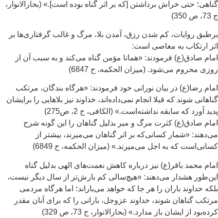
اهی؛ حتی خراش برداشتن [كه بر اثر گناه بوده است].» (بحارالانوار،
 350)
طبق روايات، كم شدن رزق، آمدن بلا، مرگ و غالب گرفتاری‌ها بر
ر ارتكاب به معاصی است:
ام صادق(ع) فرمودند: «همانا مؤمن گناه می‌كند و به سبب آن از
زی محروم می‌شود. (ميزان الحكمه، ح 6847)
ام رضا(ع) در بيان نورانی خود فرمودند: «هرگاه بندگان، مرتكب
اهانی شوند كه قبلا انجام نمی‌داده‌اند، خداوند نيز بلاهايی را برايشان
يد آورد كه سابقه نداشته‌است.» (الکافی، ج 2، ص275)
ام صادق(ع) کثرت مرگ و مير بدليل گناهان را اين گونه شرح
‌دهند: «شمار كسانی‌كه بر اثر گناهان می‌ميرند، بيشتر از
انی‌است كه به اجل می‌ميرند.» (ميزان الحكمه، ح 6849)
ام محمد باقر(ع) نيز درباره کاهش نعمت‌های الهی بدليل گناه
ن‌طور هشدار می‌دهند: «هيچ‌سالی كم ‌بارش‌تر از سال ديگر نيست،
كه خداوند باران را هر جا كه ‌خواهد می‌باراند؛ اما هرگاه مردمی
تكب گناهان شوند، خداوند عزوجل، بارانی را كه برای آنان مقدر
ده‌بود از ايشان باز مدارد.» (بحارالانوار، ج 73، ص 329)