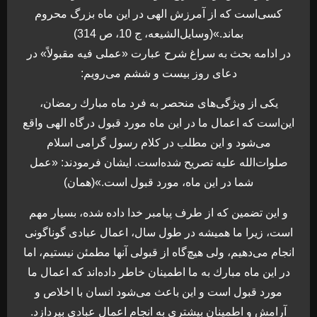
كسی‌است كه از آمرزش الهی در اين ماه بزرگ محروم
بماند.»(وسايل‌الشيعه، ج 10، ص 314)
در ادامه بحث به سراغ شرح عبارت «عملی فيه مقبولاً» در
دعای روز بيست و ششم می‌رويم:
يكی از ويژگی‌های منحصر به فرد ماه مبارك رمضان،
اين‌است كه اعمال ما در اين ماه مورد قبول درگاه الهی واقع
می‌شود و اين مطلب در كلام رسول گرامی اسلام
صلوات‌الله عليه تصريح شده‌است. ايشان فرمودند: «عمل
شما در اين ماه، مورد قبول است.»(همان)
و اين تضمين كه از طرف پيامبر خدا داده شده، بسيار مهم
است، زيرا ما هميشه در طول سال، اعمال عبادی گوناگونی
انجام می‌دهيم، ولی هيچ‌گاه از قبولی آنها مطمئن نيستيم، اما
در اين ماه مبارك به ما اطمينان خاطر داده‌اند كه اعمال ما
مورد قبول است و اين باعث می‌شود انسان با اخلاص و
آرامش و اطمينان بيشتری به انجام اعمال عبادی بپردازد.