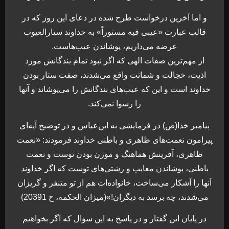
و اما آخرين درخواست طرح شده در دعای اين روز که در
قالب عبارت «عيبی فيه مستوراً» به خداوند ستارالعيوب
عرضه می‌داريم، پوشاندن عيب‌هاست.
از مهم‌ترين صفات الهی كه اگر نبود تمام بندگانش مورد
اذيت، خجالت و شماتت واقع می‌شدند، صفت ستار بودن
خداوند است و اين كه عيب‌های بندگانش را می‌پوشاند و آنها
را رسوا نمی‌كند.
پيامبر خدا(ص) در فرمايشی به ابن‌عباس و در توضيح آيه‌ای
پيرامون نعمت‌های ظاهری و باطنی خداوند فرمودند: «نعمت
ظاهری، آفرينش‌ هماهنگ و موزن بودن توست و نعمت
باطنی، پوشاندن معايب و زشتی‌های توست كه اگر خداوند
آنها را آشكار می‌ساخت، خانواده‌ات هم از تو متنفر و گريزان
می‌شدند، چه برسد به ديگران!»(ميزان الحكمه، ح 20391)
در پايان اين گفتار و در پاسخ به اين سؤال که اگر بخواهيم