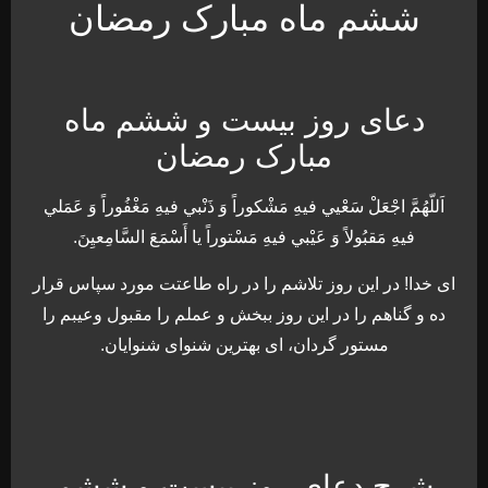
ششم ماه مبارک رمضان
دعای روز بیست و ششم ماه
مبارک رمضان
اَللّهُمَّ اجْعَلْ سَعْيي فيهِ مَشْكوراً وَ ذَنْبي فيهِ مَغْفُوراً وَ عَمَلي
فيهِ مَقبُولاً وَ عَيْبي فيهِ مَسْتوراً يا أَسْمَعَ السَّامِعيِنَ.
ای خدا! در اين روز تلاشم را در راه طاعتت مورد سپاس قرار
ده و گناهم را در اين روز ببخش و عملم را مقبول وعيبم را
مستور گردان، ای بهترين شنوای شنوايان.
شرح دعای روز بیست و ششم