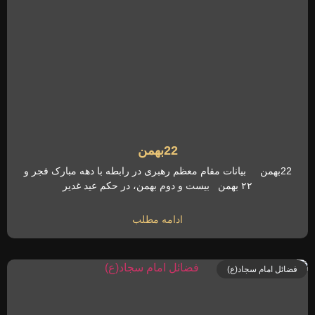
22بهمن
22بهمن بیانات مقام معظم رهبری در رابطه با دهه مبارک فجر و
۲۲ بهمن بیست و دوم بهمن، در حکم عید غدیر
ادامه مطلب
فضائل امام سجاد(ع)