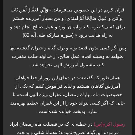
قرآن كريم در اين خصوص می‌فرمايد: «وَإِنِّي لَغَفَّارٌ لِّمَن تَابَ
وَآمَنَ وَ عَمِلَ صَالِحًا ثُمَّ اهْتَدَى؛ و من بسيار آمرزنده هستم
برای كسی‌كه توبه كند و ايمان آورد و عمل صالح انجام دهد و
به راه هدايت برود.» (سوره مباركه طه، آيه 82)
پس اگر كسی بدون قصد توبه و ترك گناه و جبران گذشته تنها
بخواهد به وسيله انجام عمل صالح، از خداوند طلب مغفرت
كند،‌ مشمول آمرزش الهی نخواهد شد.
همان‌طور که گفته شد در دعای اين روز از خدا خواهان
آمرزش گناهان هستيم و نبايد فراموش كنيم كه يكی از
خصوصيات ماه مبارك رمضان، غفران ويژه الهی است، تا
جايی كه اگر كسی نتواند خود را از اين غفران عظيم بهره‌مند
سازد، بدبخت خوانده شده‌است.
رسول اكرم(ص)
در خطبه‌ای كه در فضيلت ماه رمضان ايراد
فرمودند اين‌گونه تصريح نمودند: «همانا شقی و بدبخت