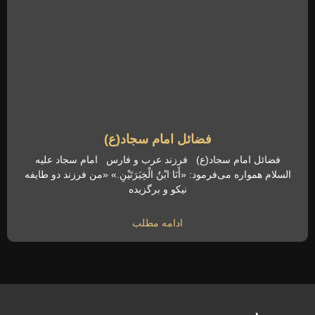
فضائل امام سجاد(ع)
فضائل امام سجاد(ع) فرزند عرب و فارس امام سجاد علیه
السلام همواره می‌فرمود: «أَنَا ابْنُ الْخِیَرَتَیْنِ.» «من فرزند دو طایفه
نیکو و برگزیده
ادامه مطلب