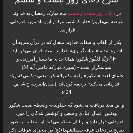
در
دعای روز بيست و ششم
ماه مبارک رمضان به خداوند
عرضه می‌داريم: خدايا کوشش مرا در اين ماه مورد قدردانی
قرار بده.
يكی از القاب و صفات خداوند متعال كه در قرآن هم به آن
اشاره شده، «سپاسگزاری» خداوند است. قرآن می‌فرمايد:
«اِنَّ رَبَّنا لَغَفُورٌ شَكور؛ همانا خدای ما بسيار آمرزنده و
سپاسگزار است.» (سوره مباركه فاطر، آيه 34)
علمای لغت «شكور» را به «كثيرالشكر» يعنی «كسی‌كه زياد
قدردانی می‌كند» ترجمه كرده‌اند. (لسان‌العرب، ج 4، ص
424)
و اين معنا دريافت می‌شود كه خداوند به واسطه صفت شكور
بودنش اعمال عبادی و سعی و كوشش بندگان را مورد
قدردانی قرار داده و از آنان تشكر می‌كند. اين مطلب به طور
صريح در دعای عرفه سيدالشهداء(ع) در صحرای عرفات ذكر