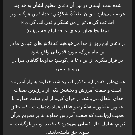
شده‌است. ايشان در بين آن دعای عظيم‌الشأن به خداوند
عرضه می‌دارد: «و اِنْ اَطَعْتُكَ شَكَرْتَني؛ خدايا! من هرگاه تو را
اطاعت كردم، تو از من تشكر و قدردانی كردی.»
(مفاتيح‌الجنان،‌ دعای عرفه امام حسين(ع))
در دعای اين روز از خدا می‌خواهيم كه تلاش‌های عبادی ما در
اين ماه بزرگ، مورد قدردانی واقع شود.
در فراز ديگری از اين دعا می‌گوييم: خداوندا گناهان مرا در
اين ماه بيامرز.
همان‌طور كه در آيه مذکور اشاره شد، خداوند بسيار آمرزنده
است و صفت آمرزش و بخشش يكی از بارزترين صفات
خدای متعال می‌باشد. در قرآن كريم از اين صفت خداوند با
عناوين «غَفور»، «غفّار» و «غافرِ» ياد شده‌است. نکته حائز
اهميت اين‌است که صفت آمرزش خداوند بنا بر تصريح قرآن
كريم، شامل حال كسانی می‌شود كه قصد توبه و بازگشت به
سوی حق داشته‌باشند.