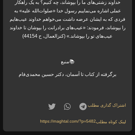
خداوند زشتی‌های ما را بپوشاند، چه كنيم؟ به يک راهکار
عملی اشاره می‌نماييم رسول‌ خدا «صلوات‌الله عليه» به
فردی كه به ايشان عرضه داشت می‌خواهم خداوند عيب‌هايم
را بپوشاند، فرمودند: «عيب‌های برادرانت را بپوشان تا خداوند
عيب‌های تو را بپوشاند.» (كنزالعمال، ح 44154)
📚منبع
برگرفته از کتاب تا آسمان، دکتر حسین محمدی‌فام
اشتراک گذاری مطلب
https://maghtal.com/?p=5482
لینک کوتاه مطلب