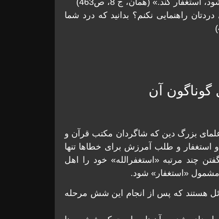
تغفار كند.» (همان، ج 8، ص463)
دردتان راهنمایی نكنم؟ بدانيد كه درد شما
 گوناگون آن
 علمای بزرگ دين که شاگردان مکتب قرآن و
ه و استغفار و طلب آمرزش برای خطاها تنها
فتن چند مرتبه «استغفرالله» خود را اهل
 مشمول «استغفار» شود.
ئل هستند كه پس از انجام اين شش مرحله