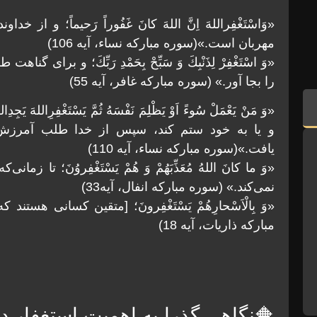
«وَاسْتَغْفِراللهَ اِنَّ اللهَ كانَ غَفُوراً رَحيماً؛ و 
مهربان است.»(سوره مبارکه نساء، آيه 106)
«وَ اسْتَغْفِرْ لِذَنْبِكَ وَ سَبِّحْ بِحَمْدِ رَبِّكَ؛ و 
را بجا آور.» (سوره مبارکه غافر، آيه 55)
«وَ مَنْ يَعْمَلْ سُوءً اَوْ يَظْلِمَ نَفْسَهُ ثُمَّ يَسْتَغْفِرِالله
و يا به خود ستم كند، سپس از خدا طلب آمرزش ن
يافت.»(سوره مبارکه نساء، آيه 110)
«وَ ما كانَ اللهُ مُعَذِّبَهُمْ وَ هُمْ يَسْتَغْفِروُنَ؛ تا ز
نمی‌كند.» (سوره مبارکه انفال، آيه33)
«وَ بِالْاَسْحارِهُمْ يَسْتَغْفِرونَ؛ [متقين كسانی هس
مبارکه ذاريات، آيه 18)
🔶نگاهی گذرا به اهميت استغفار د