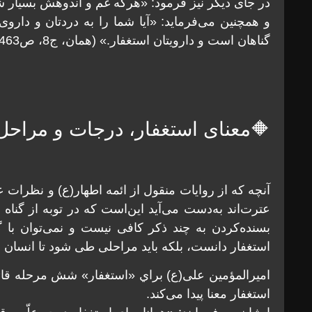
در جای ديگر نيز فرمود: «هركه غم و اندوهش بسيار شود، اس
و همچنين می‌فرمايد: «آيا شما را به دردتان و داروی 
گناهان است و دارويتان استغفار.» (همان، ج8، ص463)
🔶معنای استغفار، درجات و مراحل
آنچه كه از روايات منقول از ائمه اطهار(ع) و نظرات
عترت‌اند به‌دست می‌آيد اين‌است كه در توبه از گنا
بسنده‌کردن به چند ذكر کافی نيست و نمی‌توان با گ
استغفار دانست، بلكه بايد مراحلی طی شود تا انسان
اميرالمؤمين علی(ع) براي «استغفار» شش مرحله قا
استغفار معنا پيدا می‌كند.