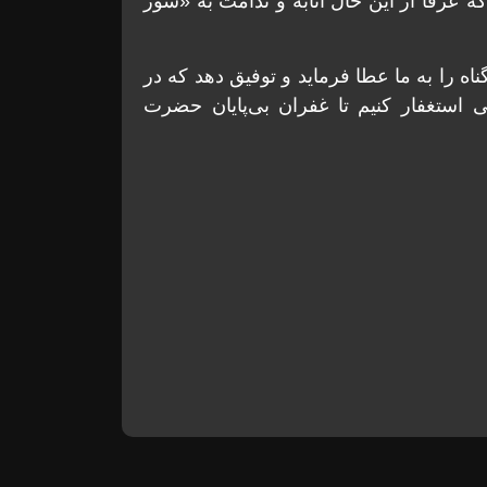
 عرفا از اين حال انابه و ندامت به «سوز
ناه را به ما عطا فرمايد و توفيق دهد که در
ی استغفار کنيم تا غفران بی‌پايان حضرت