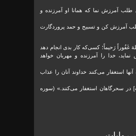
از خداوند طلب آمرزش نما كه همانا او آمرزنده و
برای گناهت طلب آمرزش كن و تسبيح و حمد پروردگارت
َ يَجِدِاللهَ غَفُوراً رَحيماً؛ كسی‌كه كار بدی انجام دهد
مايد، خدا را آمرزنده و مهربان خواهد
مانی‌كه آنها استغفار می‌كنند خداوند آنان را عذاب
تند كه] در سحرگاهان استغفار می‌كنند.» (سوره
ر روايات