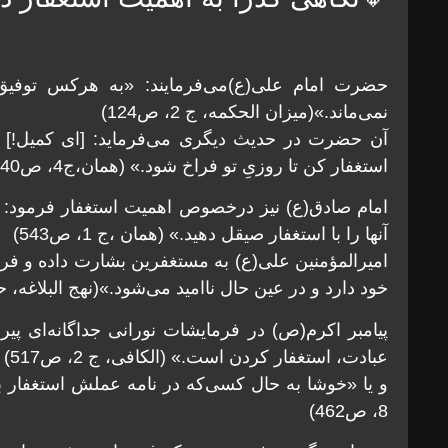
حضرت امام علی(ع)می‌فرمايند: «به هركس توفي
نمی‌ماند.»(ميزان الحکمه، ج 2، ص124)
آن حضرت در حديث ديگری می‌فرمايد: [ای كميل!] هرگ
استغفار كن تا روزیِ تو فراخ شود.» (همان،ج4، ص440)
امام صادق(ع) نيز درخصوص اهميت استغفار فرمود: «
آنها را با استغفار صيقل دهيد.» (همان ،ج 1، ص543)
اميرالمؤمنين علی(ع) به مستغفرين بشارت داده و فرم
خود دارد و در عين حال نااميد می‌شود.»(نهج البلاغه، حک
پيامبر اكرم(ص) در فرمايشات نورانی جداگانه‌ای پير
عبادت، استغفار كردن است.» (الکافی، ج 2، ص517)
و يا «خوشا به حال كسی‌كه در نامه عملش استغفار بس
8، ص462)