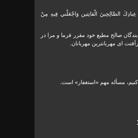
عِبادِكَ الصَّالِحِينَ الْقانِتين وَاجْعَلْني فِيهِ مِنْ
ز بندگان صالح مطيع خود مقرر فرما و مرا در
فتت ای مهربانترين مهربانان.
 كنيم، مسأله مهم «استغفار» است.