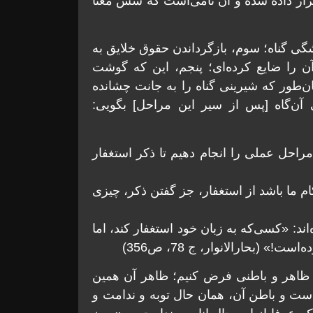
 قرار داده شده و آن نامی‌است كه شش معنا
ی گناه؛ سوم، بازگرداندن حقوق خلايق به
 را ضايع كرده‌ای؛ پنجم، اين كه گوشت
ان‌طور كه شيرينی گناه را به جانت چشانده
ن‌گاه [پس از سير اين مراحل] بگویی:
مراحل عملی را انجام دهيم تا ذكر استغفار
م ما باشد از استغفار، جز گفتن ذكر، چيزی
اند: «كسی‌كه به زبان خود استغفار كند، اما
 (بحارالانوار، ج 78، ص356)
ر» ظاهر و باطنی فرض كنيم؛ ظاهر آن همين
 و باطن آن، همان حال توبه و ندامت و