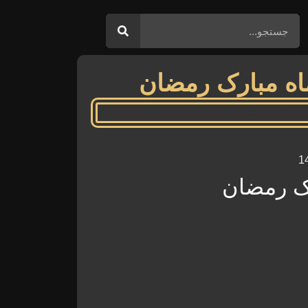
اه مبارک رمضان
رک رمضان