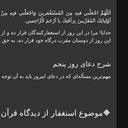
اَللّهُمَّ اجْعَلْني فيهِ مِنَ المُسْتَغْفرينَ وَاجْعَلْني فيِهِ مِنْ 
اَوْلِيائِكَ المُقَرَّبينَ بِرَأفَتِكَ يا اَرْحَمَ الْرَّاحِمين.
خدايا! مرا در اين روز از استغفارکنندگان قرار ده و ا
اين روز از دوستان مقرب درگاه خود قرار ده، به حق رأ
شرح دعای روز پنجم
مهم‌ترين مسأله‌ای كه در دعای امروز بايد به آن توجه
🔶موضوع استغفار از ديدگاه قرآن: