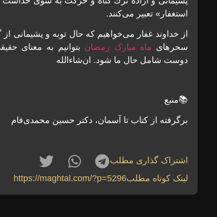
پشيمانی و اراده ترك گناه و حركت به سوی خداست كه
استغفار» تعبير می‌كنند.
از خداوند غفار می‌خواهيم که حال توبه و پشيمانی از گ
سحرهای
ماه مبارک رمضان
بتوانيم به معنای حقيق
دوست شامل حال ما شود. ان‌شاءالله
📚منبع
برگرفته از کتاب تا آسمان، دکتر حسین محمدی‌فام
اشتراک گذاری مطلب
لینک کوتاه مطلب
https://maghtal.com/?p=5296