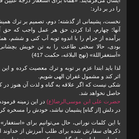
ايشان می‌فرمايند: «همانا برای استغفار درجه علّيين
را در بر دارد:
نخست، پشيمانی از گذشته؛ دوم، تصميم بر ترك هميشگ
آنها؛ چهارم، ادا كردن حق هر عمل واجب كه حق آن
برآمده از حرام را با اندوه توبه آب كنی و ششم، هم
بودی، حالا سختی طاعت را به تن خويش بچشانی آ
«اَستغفراللهَ» (نهج البلاغه، حکمت 417)
لذا بايد ابتدا عزم بر توبه و ترك معصيت كرده و اين 
اثر كند و مشمول غفران الهی شويم.
شکی نيست که اگر علاقه به گناه و لذت آن هنوز در كا
حاصل نخواهد شد.
حضرت علی ابن موسی‌الرضا(ع)
در اين زمينه فرموده‌
در دلش [از گناه] پشيمان نباشد، خودش را مسخره كرده‌است!»
با اين کلمات نورانی، حال می‌توانيم برای «استغفا
ذكرهای سفارش شده برای طلب آمرزش از خداوند است