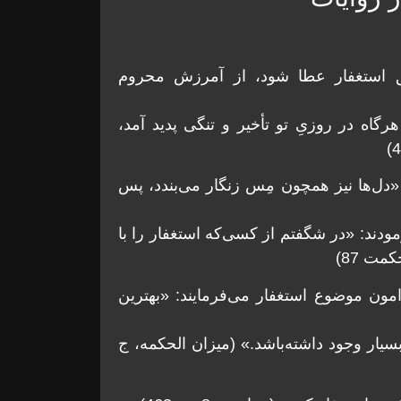
ق استغفار عطا شود، از آمرزش محروم
اه در روزیِ تو تأخير و تنگی پديد آمد،
دل‌ها نيز همچون مِس زنگار می‌بندد، پس
ودند: «در شگفتم از كسی‌كه استغفار را با
مت 87)
امون موضوع استغفار می‌فرمايند: «بهترين
يار وجود داشته‌باشد.» (ميزان الحکمه، ج