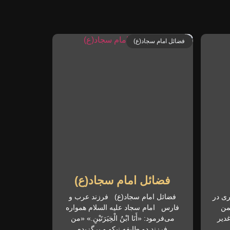
فضائل امام سجاد(ع)
فضائل امام سجاد(ع)
ری در
فضائل امام سجاد(ع) فرزند عرب و
 مبارک فجر و ۲۲ بهمن
فارس امام سجاد علیه السلام همواره
دیر
می‌فرمود: «أَنَا ابْنُ الْخِیَرَتَیْنِ.» «من
فرزند دو طایفه نیکو و برگزیده