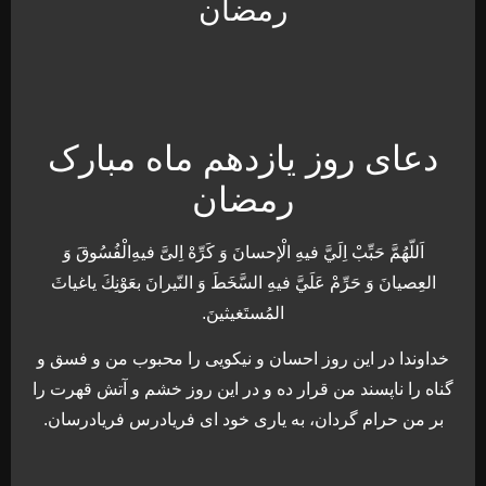
رمضان
دعای روز یازدهم ماه مبارک
رمضان
اَللّهُمَّ حَبِّبْ اِلَيَّ فيهِ الْإحسانَ وَ كَرِّهْ اِلیَّ فيهِ‌الْفُسُوقَ وَ
العِصيانَ وَ حَرِّمْ عَلَيَّ فيهِ السَّخَطَ وَ النّيرانَ بعَوْنِكَ ياغياثَ
المُستَغيثينَ.
خداوندا در اين روز احسان و نيکويی را محبوب من و فسق و
گناه را ناپسند من قرار ده و در اين روز خشم و آتش قهرت را
بر من حرام گردان، به ياری خود ای فريادرس فريادرسان.