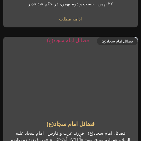
۲۲ بهمن بیست و دوم بهمن، در حکم عید غدیر
ادامه مطلب
فضائل امام سجاد(ع)
فضائل امام سجاد(ع)
فضائل امام سجاد(ع) فرزند عرب و فارس امام سجاد علیه
السلام همواره می‌فرمود: «أَنَا ابْنُ الْخِیَرَتَیْنِ.» «من فرزند دو طایفه