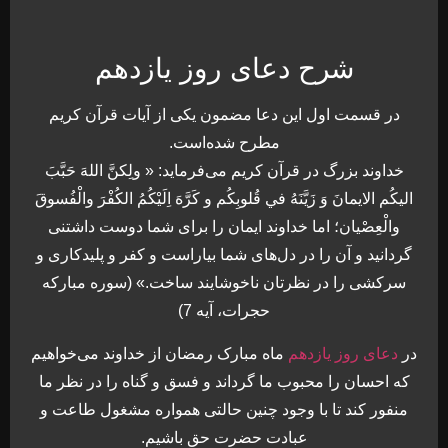
شرح دعای روز یازدهم
در قسمت اول اين دعا مضمون يکی از آيات قرآن کريم
مطرح شده‌است.
خداوند بزرگ در قرآن كريم می‌فرمايد: « ولِكنَّ اللهَ حَبَّبَ
اليكُم الايمانَ وَ زَيَّنَهُ في قُلوبِكُم و كَرَّهَ اِلَيْكُمُ الكُفْرَ والْفُسوقَ
والْعِصْيان؛ اما خداوند ايمان را برای شما دوست داشتنی
گردانيد و آن را در دل‌های شما بياراست و كفر و پليدكاری و
سركشی را در نظرتان ناخوشايند ساخت.» (سوره مباركه
حجرات، آيه 7)
در
دعای روز يازدهم
ماه مبارک رمضان از خداوند می‌خواهيم
که احسان را محبوب ما گرداند و فسق و گناه را در نظر ما
منفور کند تا با وجود چنين حالتی همواره مشغول طاعت و
عبادت حضرت حق باشيم.