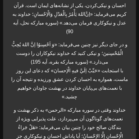
احسان و نيكی‌كردن، يكی از نشانه‌های ايمان است. قرآن
كريم می‌فرمايد: «اِنَّ‌اللهَ يَأْمُرُ بِالْعَدْلِ وَالْاِحْسانِ؛ خداوند به
عدل و نيكوكاری فرمان می‌دهد.» (سوره مباركه نحل، آيه
90)
و در جای ديگر نيز چنين می‌فرمايد: «وَ اَحْسِنوُا اِنَّ اللهَ يُحِبُّ
الْمُحْسِنينَ؛ و نيكی كنيد كه خداوند نيكوكاران را دوست
می‌دارد.» (سوره مباركه بقره، آيه 195)
با استجابت «حَبِّبْ اِلَيَّ فيهِ الْإحسانَ» که دعای اين روز
ماست، همواره به احسان کردن عشق ورزيده و نتيجه آن را
با نعمت‌های بی‌پايان خداوند در بهشت جاودان خواهيم
چشيد.»
خداوند وقتی در سوره مباركه «الرحمن» به ذكر بهشت و
نعمت‌های گوناگون آن می‌پردازد، علت پذيرايی ويژه از
بندگان صالح خود را چنين بيان می‌فرمايد: «هَلْ جَزاءُ
الْاِحْسانِ اِلَّا الاِحْسانُ؛ آيا پاداش احسان و نيكوكاری جز