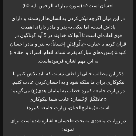
احسان است؟» (سوره مباركه الرحمن، آيه 60)
در اين ميان اگرچه نيكی‌كردن به انسان‌ها ارزشمند و دارای
پاداش است، اما نيكی به پدر و مادر دارای اهميت
فوق‌العاده‌ای است تا آنجا كه خداوند در 5 آيه گوناگون در
قرآن كريم با عبارت «بِالْوالِدَيْنِ اِحْساناً؛ به پدر و مادر احسان
كنيد.» (سوره‌های مباركه بقره، نساء، انعام، اسراء و احقاف)
به اين مهم اشاره فرموده‌است.
ذکر اين مطالب خالی از لطف نيست که بايد تلاش كنيم تا
نيكوكاری برای ما ملكه شود و به احسان‌كردن عادت كنيم.
در زيارت جامعه كبيره خطاب به امامان هدی(ع) می‌گوييم:
«عادَتُكُمُ الاِحْسان؛ عادت شما نيكوكاری
است.»(مفاتيح‌الجنان،‌ زيارت جامعه كبيره)
در روايات متعددی به بحث «احسان» اشاره شده است برای
نمونه: