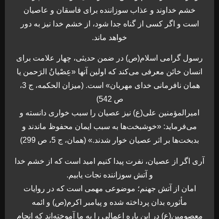
خشم خداوند و عذاب سوزاننده برای فاسقان و عاصيان
است و اگر كسی از گناه جدا شود، از خشم خدا نيز به دور
خواهد ماند.
رسول گرامی اسلام(ص) در ضمن حديثی، چهار علامت برای
انسان خائن معرفی می‌كند كه اولين آنها «عِصْيانُ الرَحمن يا
همان نافرمانی خدای مهربان» است. (ميزان الحكمه، ج 3،
ص 542)
اميرالمؤمنين علی(ع) نيز عصيان را سبب خواری دانسته و
می‌فرمايد: «خوشبخت‌ها به سبب ايمان محفوظ ماندند و
بدبخت‌ها بر اثر عصيان خوار شدند.» (همان، ج 5، ص 299)
آری اگر از عصيان، نفرت پيدا كنيم اميد است كه از خشم خدا
و آتش سوزاننده نجات يابيم.
امان از آتش جهنم؛ موضوعی مهمی است که در روايات
مأثوره بدان پرداخته شده و پيامبر اکرم(ص) و ائمه
معصومين(ع) در اين باره اعمالی را به ما آموخته‌اند كه انجام