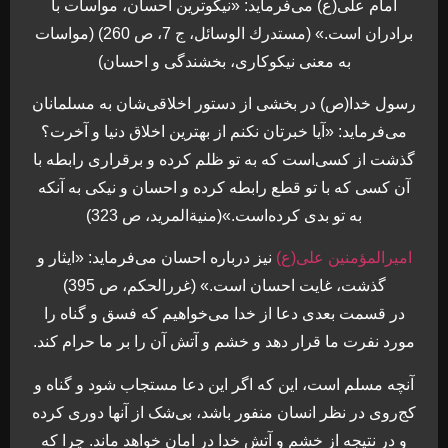
امام علی(ع) می‌فرمايد: «نيكوترين احسان، مواسات با
برادران است.» (مستدرك الوسائل، ج 7، ص 260) (مواسات
به معنی نيكوكاری، بخشندگی و احسان)
رسول خدا(ص) در بخشی از دستور اخلاقی‌شان به مسلمانان
می‌فرمايد: «آيا خبرتان نكنم از بهترين اخلاق دنيا و آخرت؟
گذشت از كسی‌است كه به تو ظلم كرده و برقراری رابطه با
آن كسی که با تو قطع رابطه كرده و احسان و نيكی به آنكه
به تو بدی كرده‌است.»(منيةالمريد، ص 323)
اميرالمؤمنين علی(ع)
نيز درباره احسان می‌فرمايد: «ايثار و
گذشت، غايت احسان است.» (غررالحكم، ص 395)
در قسمت بعدی دعا از خدا می‌خواهيم كه فسق و گناه را
مورد نفرت ما قرار دهد و خشم و آتش آن را بر ما حرام كند.
آنچه مسلم است، اين كه اگر اين دعا مستجاب شود و گناه و
كج‌روی در نظر انسان منفور باشد، بی‌شک از آنها دوری كرده
و در نتيجه از خشم و‌ آتش خدا در امان خواهد ماند. چرا که