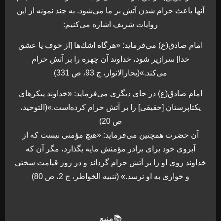
آنها باعث حرام شدن آتش بر ما می‌شود. به چند نمونه از اين
روايات شريف اشاره می‌كنيم:
امام صادق(ع) می‌فرمايد: «هرگاه اشك‌ها [از خوف يا عشق
خدا] سرازير شود، خداوند آن چهره را بر آتش حرام
می‌كند.»(بحارالانوار، ج 93، ص 331)
امام صادق(ع) در جای ديگری می‌فرمايد: «خداوند پيكرهای
يكتاپرستان [حقيقی] را بر آتش حرام كرده‌است.»(التوحيد،
ص 20)
آن حضرت همچنين می‌فرمايد: «هيچ مؤمنی نيست كه از
آبروی خود برای برادر مؤمنش مايه بگذارد، مگر آن كه
خداوند روی او را بر آتش حرام گرداند و در روز قيامت سختی
و خواری به او نرسد.» (تنبيه الخواطر، ج 2، ص 80)
📚منبع