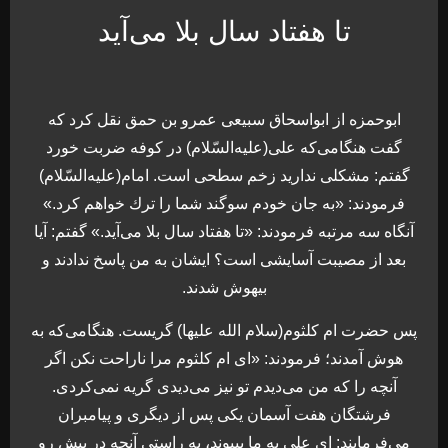
تا هفتاد سال بلا می‌آید
ابوحمزه از ابواسحاق سبیعی عمرو بن حمق نقل کرد که
گفت هنگامی‌که علی(علیه‌السّلام) در کوفه ضربت خورد
گفتم: مشکلی ندارید زخم سطحی است. امام(علیه‌السّلام)
فرمودند: «به جان خودم سوگند شما را ترك خواهم کرد.»
آنگاه سه مرتبه فرمودند: «تا هفتاد سال بلا می‌آید.» گفتم: آیا
بعد از مصیبت آسایشی است؟ ایشان به من پاسخ ندادند و
بیهوش شدند.
پس حضرت ام کلثوم(سلام الله علیها) گریست. هنگامی‌که به
هوش آمدند؛ فرمودند: «ای ام کلثوم مرا ناراحت نکن اگر
آنچه را که من می‌دیدم تو نیز می‌دیدی گریه نمی‌کردی.
فرشتگان هفت آسمان یکی پس از دیگری و پیامبران
می‌فرمایند: ای علی به ما بپیوند، به راستی آنچه در پیش رو