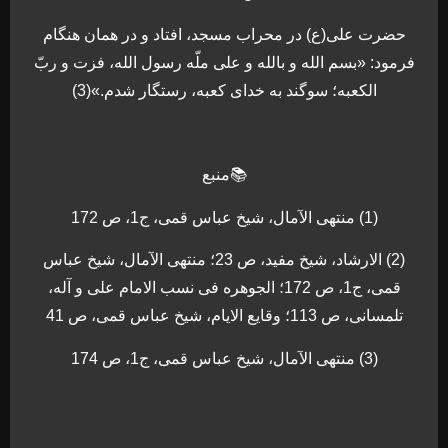
حضرت علی(ع) در محراب مسجد، افتاد و در همان هنگام
فرمود: «بسم الله و بالله و علی ملّه رسول الله، فزت و ربّ
الكعبه؛ سوگند به خدای كعبه، رستگار شدم.»(3)
📚منبع
(1) منتهی الآمال، شیخ عباس قمی، ج1، ص 172
(2) الارشاد، شیخ مفید، ص 23؛ منتهی الآمال، شیخ عباس
قمی، ج1، ص 172؛ الجوهره فی نسب الامام علی و آله،
تلمسانی، ص 113؛ وقایع الایام، شیخ عباس قمی، ص 41
(3) منتهی الآمال، شیخ عباس قمی، ج1، ص 174