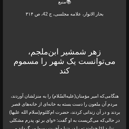
📚منبع
بحار الانوار، علامه مجلسی، ج 42، ص ۳۱۴
زهر شمشیر ابن‌ملجم،
می‌توانست یک شهر را مسموم
کند
هنگامی‌که امیر مؤمنان(علیه‌السّلام) را به منزلشان آوردند،
مردم آن ملعون را دست بسته به خانه‌ای از خانه‌های قصر
بردند و در آن زندانی کردند، حضرت ام‌کلثوم(سلام الله علیها)
در حالی‌که می‌گریست به او گفت: «وای بر تو، پدرم مشکلی
ندارد امّا خداوند تو را در دنیا و آخرت رسوا می‌گرداند و