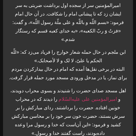
امیرالمؤمنین سر از سجده اول برداشت ضربتی به سر
ایشان زد که تا پیشانی امام را شکافت. در آن حال امام
فرمود: «بسم اللّه و باللّه و على ملّة رسول اللّه»، و گفت:
«فزتُ وَ ربّ الکعبه»، «به خدای کعبه قسم که رستگار
شدم.»
ابن ملجم در حال حمله شعار خوارج را فریاد می‌زد که: «للّه
الحکم یا علىّ، لا لک و لا لأصحابک.»
البته در برخی نقل‌ها آمده که امام در حال بیدارکردن مردم
براى نماز، یا در مدخل ورودی مسجد مورد حمله قرار گرفت.
اهل مسجد صداى حضرت را شنیدند و بسوى محراب دویدند،
و
امیرالمؤمنین علی علیه‌السّلام
را دیدند که در محراب
خونین افتاده. حضرت را برداشتند، رداى مبارکش را بر
سرش بستند، حضرت خون سر خود را بر محاسن مبارکش
کشید و فرمود: «این آن‌است که خدا و رسول مرا وعده
داده‌بودند، راست گفتند خدا و رسول.»