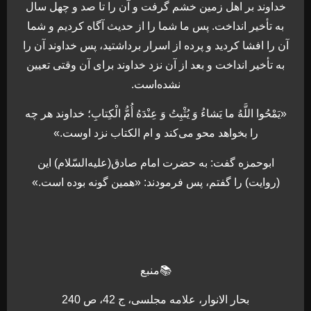
خداوند بر اهل زمین خشم گرفت و آن را تا صد و چهل سال
به تأخیر انداخت. پس ما شما را از حدیث آگاه کردیم و شما
آن را افشا کردید و پرده از اسرار برداشتید، پس خداوند آن را
به تأخیر انداخت و بعد از آن نزد خداوند برای آن وقتی تعیین
نشده‌است.
«یَمْحُوا اللَّهُ ما یَشاءُ وَ یُثْبِتُ وَ عِنْدَهُ أُمُّ الْکِتابِ؛ خداوند هر چه
را بخواهد محو می‌کند و ام الکتاب نزد اوست.»
ابوحمزه گفت: به حضرت امام صادق(علیه‌السّلام) این
(روایت) را گفتم، پس فرمودند: «همین گونه بوده است.»
📚منبع
بحار الانوار، علامه مجلسی، ج ‏42، ص 240