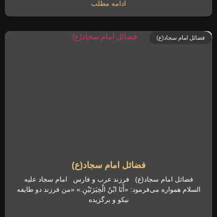
ادامه مطلب
فضائل امام سجاد(ع)
فضائل امام سجاد(ع)
فضائل امام سجاد(ع) فرزند عرب و فارس امام سجاد علیه
السلام همواره می‌فرمود: «أَنَا ابْنُ الْخِیَرَتَیْنِ.» «من فرزند دو طایفه
نیکو و برگزیده