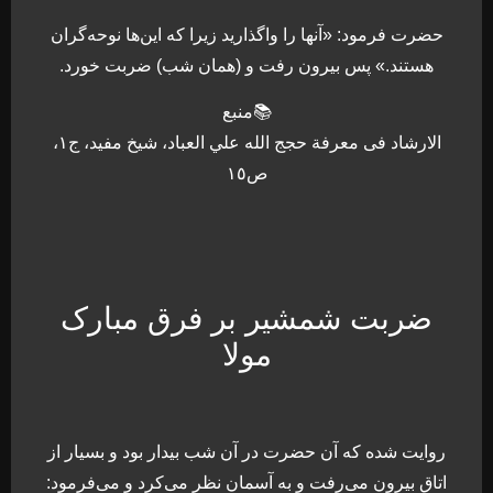
حضرت فرمود: «آنها را واگذارید زیرا كه این‌ها نوحه‏‌گران
هستند.» پس بیرون رفت و (همان شب) ضربت خورد.
📚منبع
الارشاد فی معرفة حجج الله علي العباد، شیخ مفید، ج١،
ص١٥
ضربت شمشیر بر فرق مبارک
مولا
روایت شده كه آن حضرت در آن شب بیدار بود و بسیار از
اتاق بیرون می‌رفت و به آسمان نظر می‌كرد و می‌فرمود: