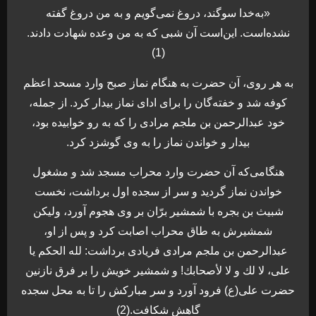
«به‌خدا سوگند، دروغ نمی‌گویم و به من دروغ گفته
نشده‌است. این‌است آن شبی كه به من وعده شهادت دادند.
(1)
به هر روی، آن حضرت به هنگام نماز صبح وارد مسحد اعظم
كوفه شد و خفته‌گان را برای ادای نماز بیدار كرد. از جمله،
خود عبدالرحمن بن ملجم مرادی را كه به رو خوابیده بود،
بیدار و خواندن نماز را به وی گوشزد كرد.
هنگامی‌كه آن حضرت وارد محراب مسجد شد و مشغول
خواندن نماز گردید و سر از سجده اول برداشت، نخست
شبیث بن بجره با شمشیر برّان بر وی هجوم آورد، ولیكن
شمشیرش به طاق محراب اصابت كرد و پس از او،
عبدالرحمن بن ملجم مرادی فریادی برداشت: لله الحكم یا
علی، لا لك و لا لأصحابك! و شمشیر خویش را بر فرق نازنین
حضرت علی(ع) فرود آورد و سر مباركش را تا به محل سجده
گاهش شكافت.(2)