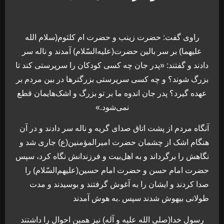
راوی گفت: حضرت زینب و حضرت ام کلثوم(سلام الله
علیهما) بر سر بالین حضرت(علیه‌السّلام) آمدند و ناله سر
دادند و گفتند: «پدر جان چه کسی کودکان را سرپرستی کند تا
بزرگ شوند؟ و چه کسی سرپرستی بزرگترها در بین مردم بر
عهده گیرد؟ پدر جان اندوه ما بر تو بزرگ و اشک‌هایمان قطع
نمی‌شود.»
آنگاه مردم از پشت اتاق صدای گریه و ناله سر دادند و در آن
هنگام اشک از چشمان حضرت امیرالمؤمنین(ع) جاری شد و
نگاهش را برگرداند و به اهل‌بیت و فرزندانش نگاه کرد، سپس
حضرت امام حسن و حضرت امام حسین(علیهم‌السّلام) را
صدا کردند و ایشان را به آغوش گرفتند و بوسیدند و مدت
طولانی بیهوش شدند سپس .به هوش آمدند
رسول خدا(صلی الله علیه و آله) نیز همین احوال را داشتند