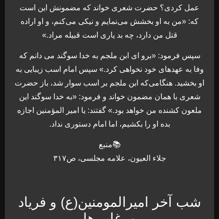
عمل کردی؟ حضرت شعرى خواند که مضمونش این است
که: «من به او بخشش مى‏‌نمایم و نیکى مى‏‌کنم، و او اراده
قتل من دارد، چه بد یارى است قبیله مراد.»
سپس فرمود: «برو اى ابن ملجم به خدا سوگند مى ‌دانم که
وفا به عهدهاى خود نخواهى کرد.» سپس امام اسب زیبایی به
او بخشید. هنگامی‌که ابن ملجم بر اسب سوار شد، باز حضرت
شعرى با همان مضمون خواند و فرمود: «به خدا سوگند این
ملعون کشنده من خواهد بود.» گفتند: یا امیر المؤمنین اجازه
بده او را بکشیم، اما امام دستورى نداد.
📚منبع
جلاء العيون، علامه مجلسی، ص٣١٧
شب آخر امیرالمومنین(ع) و فریاد
مرغابی‌ها