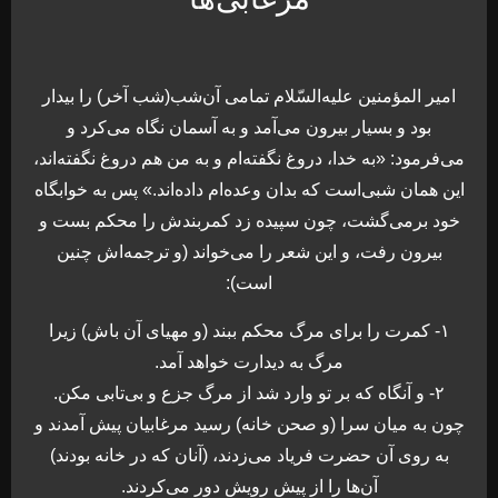
امیر المؤمنین علیه‌السّلام تمامى آن‌شب(شب آخر) را بیدار
بود و بسیار بیرون مى‏‌آمد و به آسمان نگاه می‌كرد و
می‌فرمود: «به خدا، دروغ نگفته‏‌ام و به من هم دروغ نگفته‌اند،
این همان شبى‌است كه بدان وعده‌ام داده‏‌اند.» پس به خوابگاه
خود برمی‌گشت، چون سپیده زد كمربندش را محكم بست و
بیرون رفت، و این شعر را می‌خواند (و ترجمه‏‌اش چنین
است):
۱- كمرت را براى مرگ محكم ببند (و مهیاى آن باش) زیرا
مرگ به دیدارت خواهد آمد.
۲- و آنگاه كه بر تو وارد شد از مرگ جزع و بی‌تابى مكن.
چون به میان سرا (و صحن خانه) رسید مرغابیان پیش آمدند و
به روى آن حضرت فریاد می‌زدند، (آنان كه در خانه بودند)
آن‌ها را از پیش رویش دور می‌كردند.