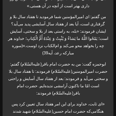
داری بهتر است از آنچه در آن هستی.»
من گفتم: ای امیرالمؤمنین شما فرمودید تا هفتاد سال بلا و
گرفتاری است، آیا بعد از هفتاد سال آسایشی پدید می‌آید؟
ایشان فرمودند: «بله، به راستی بعد از بلا و سختی، آسایش
است؛ یَمْحُوا اللَّهُ ما یَشاءُ وَ یُثْبِتُ وَ عِنْدَهُ أُمُّ الْکِتابِ؛ خداوند هر
چه را بخواهد محو می‌کند و ام‌الکتاب نزد اوست.»(سوره
مبارکه رعد، آیه39)
ابوحمزه گفت: من به حضرت امام باقر(علیه‌السّلام) گفتم:
حضرت امیرالمومنین(علیه‌السّلام) فرمودند: تا هفتاد سال بلا
و سختی می‌آید و فرمودند: بعد از هفتاد سال آسایش و راحتی
است امّا ما تاکنون آرامشی ندیده‌ایم. حضرت امام
باقر(علیه‌السّلام) فرمودند:
«ای ثابت، خداوند برای این امر هفتاد سال تعیین کرد پس
هنگامی‌که حضرت امام حسین(علیه‌السّلام) شهید شدند