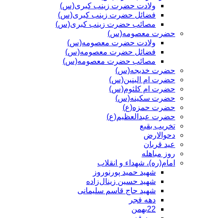
ولادت حضرت زینب کبری(س)
فضائل حضرت زینب کبری(س)
مصائب حضرت زینب کبری(س)
حضرت معصومه(س)
ولادت حضرت معصومه(س)
فضائل حضرت معصومه(س)
مصائب حضرت معصومه(س)
حضرت خدیجه(س)
حضرت ام البنین(س)
حضرت ام کلثوم(س)
حضرت سکینه(س)
حضرت حمزه(ع)
حضرت عبدالعظیم(ع)
تخریب بقیع
دحوالارض
عید قربان
روز مباهله
امام(ره)، شهداء و انقلاب
شهید حمید پورنوروز
شهید حسین زینال‌زاده
شهید حاج قاسم سلیمانی
دهه فجر
22بهمن