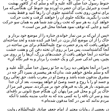
حنوط رسول خدا صلّی اللّه علیه و آله و سلّم که از کافور بهشت
است و جبرئیل برای آن حضرت آورده بود حنوط کن. هنگامی‌که مرا
برای تدفین روی تخت گذاشتید جلوی آن را رها کنید و فقط پشت
تخت را بگیرید. ملائکه جلوی آن را خواهند گرفت و تخت حرکت
خواهد کرد. به هر سو که تخت روان شد شما هم به همان سو حرکت
کنید و جایی که توقف نمود همانجا محل قبر من است.»
«پس از این‌که بر من نماز خواندی جنازه را از موضع خود بردار و
خاک را از آن موضع کنار بزن. در آنجا قبر کنده شده و لحد ساخته‌ای
خواهی یافت که پدرم حضرت نوح علیه‌السّلام برای من ساخته در
آنجا گذاشته‌است، پس مرا بر روی آن تخته دفن کن و هفت خشت
ساخته در آنجا خواهی یافت از خشت‌های بزرگ، آن‌ها را بر روی من
بچین، پس اندکی صبر کن و یک خشت را بردار و به قبر نگاه کن»
«مرا در آنجا نخواهی دید زیرا به جدّ تو رسول خدا صلّی اللّه علیه و
آله و سلّم ملحق خواهم شد، بدان‌که هر پیغمبری بمیرد اگر چه در
مشرق مدفون شده باشد و وصیّ او در مغرب باشد، حق تعالی روح
و جسد او را با روح و جسد وصیّ او خواهد پیوست، بعد از آن جدا
می‌‏شوند، باز هر یک به قبرهای خود بر می‌گردند. سپس قبر مرا از
خاک پر کن و محل قبر مرا پنهان کن. هنگام صبح تابوتی بر ناقه‌‏ای
ببند و سر آن ناقه را به کسی بده که به جانب مدینه بکشد تا آنکه
مردم ندانند که من در کجا مدفون شده‏‌ام.»
در بعضی از روایات معتبر از امام جعفر صادق علیه‌السّلام روایت