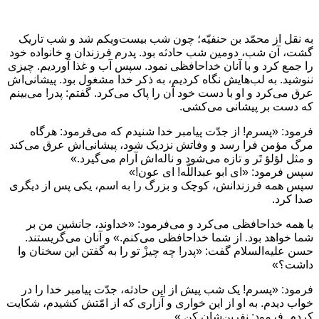
به نقل از محمّد بن حنفيّه؛ چون شب بيست‏‌ويكم شد و شب‏ تاريک
گشت، آن شب، دومين شب حادثه بود. پدرم فرزندان و خانواده خود
را جمع كرد و با آنان خداحافظى نمود. سپس آب و غذا آورديم. چيزى
ننوشيد. به لب‏‌هايش نگاه كرديم، به ذكر خدا مشغول بود. پيشانى‌‏اش
عرق مى‏‌كرد و او با دست خود آن را پاک مى‌‏كرد. گفتم: پدر! مى‌بينم
كه دست بر پيشانى مى‌كشى.
فرمود: «پسرم! از جدّت پيامبر خدا شنيدم كه مى‌‏فرمود: هرگاه
مرگ مؤمن فرا رسد و وفاتش نزديک شود، پيشانى‌‏اش عرق مى‌‏كند
و مثل لؤلؤ تَر و تازه مى‏‌شود و ناله‌‏اش آرام مى‌‏گيرد.»
سپس فرمود: «اى ابو عبداللّه! اى عون!»
سپس همه فرزندانش، كوچک و بزرگ را به اسم، يكى پس از ديگرى
صدا كرد.
با همه خداحافظى مى‌كرد و مى‌‏فرمود: «خداوند، جانشين من بر
شما خواهد بود. از شما خداحافظى مى‌كنم.» و آنان مى‏‌گريستند.
حسن عليه‌السلام گفت: «پدر! چه چيزْ تو را به گفتن اين سخنان وا
داشت؟»
فرمود: «پسرم! يک شب پيش از اين حادثه، جدّت پيامبر خدا را در
خواب ديدم. به ‏او از اين‏ خوارى و آزارى كه از امّتش كشيدم، شكايت
كردم. فرمود: نفرين‌شان كن.»