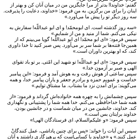
گفتم: خداوندا! بدتر از مرا جايگزين من در ميان آنان كن و بهتر از
اينان را براى من برگزين. به من فرمود: «خداوند، دعايت را پذيرفت.
سه روز ديگر تو را پيش ما مى‌آورد.»
«سه روز گذشته است. اى ابومحمّد! و اى ابو عبداللّه! سفارش به
نيكى مى‌‏كنم. شما از منيد و من از شمايم.»
سپس فرمود: «اى ابو محمّد! اى ابو عبداللّه! گويا مى‌‏بينم كه از
همين‌‏جا فتنه‌‏ها بر شما سر بر مى‌آورد. پس صبر كنيد تا خدا داورى
كند، كه او بهترين داوران است.»
سپس فرمود: «اى ابو عبداللّه! تو شهيد اين امّتى. بر تو باد تقواى
الهى و صبر بر آزمون خدا.»
سپس ساعتى از هوش رفت و به هوش آمد و فرمود: «اين پيامبر
خداست و عمويم حمزه و برادرم جعفر و ياران پيامبر خدا، و همه
مى‏‌گويند: براى آمدن نزد ما بشتاب. ما مشتاق توايم.»
سپس چشمانش را به چهره همه خانواده‌‏اش گرداند و فرمود: «از
همه شما خداحافظى مى‌‏كنم. خدا همه شما را پشتيبانى و نگهدارى
كند. خداوند، جانشين من در ميان شماست و در جانشين بودن،
خداوند برايتان بس است.»
سپس فرمود: «و عليكم‌السلام، اى فرستادگان الهى!»
سپس اين آيات را خواند: «پس براى چنين پاداشى، عمل كنندگانْ
عمل كنند.» و «خداوند با كسانى‌است كه پرهيزگارى داشتند و آنان