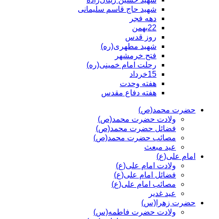
شهید حاج قاسم سلیمانی
دهه فجر
22بهمن
روز قدس
شهید مطهری(ره)
فتح خرمشهر
رحلت امام خمینی(ره)
15خرداد
هفته وحدت
هفته دفاع مقدس
حضرت محمد(ص)
ولادت حضرت محمد(ص)
فضائل حضرت محمد(ص)
مصائب حضرت محمد(ص)
عید مبعث
امام علی(ع)
ولادت امام علی(ع)
فضائل امام علی(ع)
مصائب امام علی(ع)
عید غدیر
حضرت زهرا(س)
ولادت حضرت فاطمه(س)