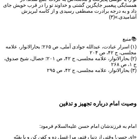
همسایگی پیغمبر جایگزین گشتی و خداوند تو را در قرب خویش جای
داد و به درجه برادرت مصطفی رسیدی و از کاسه لبریزش
آشامیدی.»(۳)
📚منبع
(۱) اسرار عبادت، عبدالله جوادی آملی، ص ۲۶۵؛ بحارالانوار، علامه
مجلسی، ج ۴۲، ص ۲۰۴
(۲) بحارالانوار، علامه مجلسی، ج ۴۲، ص ۲۰۱؛ خصال، شیخ صدوق،
ج ۱، ص ۲۶۸
(۳) بحارالانوار، علامه مجلسی، ج ۴۲، ص ۲۹۵
وصیت امام درباره تجهیز و تدفین
امام به فرزندشان امام حسن علیه‌السلام فرمود:
«ای حسن! وقتی از دنیا رفتم، مرا غسل ده و کفن کن و با بقیّه