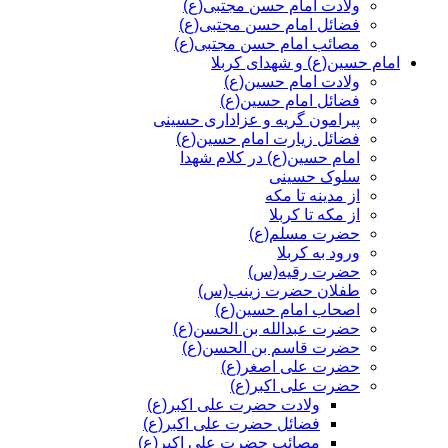
ولادت امام حسن مجتبی(ع)
فضائل امام حسن مجتبی(ع)
مصائب امام حسن مجتبی(ع)
امام حسین(ع) و شهدای کربلا
ولادت امام حسین(ع)
فضائل امام حسین(ع)
پیرامون گریه و عزاداری حسینی
فضائل زیارت امام حسین(ع)
امام حسین(ع) در کلام شهدا
سلوک حسینی
از مدینه تا مکه
از مکه تا کربلا
حضرت مسلم(ع)
ورود به کربلا
حضرت رقیه(س)
طفلان حضرت زینب(س)
اصحاب امام حسین(ع)
حضرت عبدالله بن الحسن(ع)
حضرت قاسم بن الحسن(ع)
حضرت علی اصغر(ع)
حضرت علی اکبر(ع)
ولادت حضرت علی اکبر(ع)
فضائل حضرت علی اکبر(ع)
مصائب حضرت علی اکبر(ع)