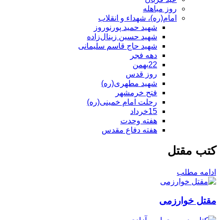
روز مباهله
امام(ره)، شهداء و انقلاب
شهید حمید پورنوروز
شهید حسین زینال‌زاده
شهید حاج قاسم سلیمانی
دهه فجر
22بهمن
روز قدس
شهید مطهری(ره)
فتح خرمشهر
رحلت امام خمینی(ره)
15خرداد
هفته وحدت
هفته دفاع مقدس
کتب مقتل
ادامه مطلب
مقتل خوارزمی