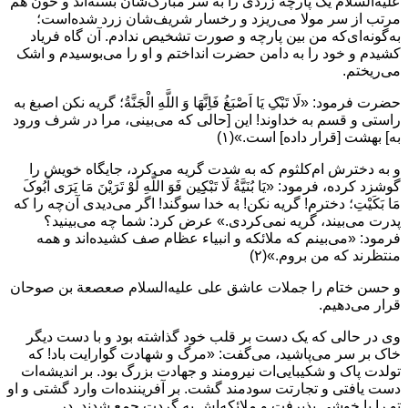
علیه‌السلام یک پارچه زردی را به سر مبارک‌شان بسته‌اند و خون هم
مرتب از سر مولا می‌ریزد و رخسار شریف‌شان زرد شده‌است؛
به‌گونه‌ای‌که من بین پارچه و صورت تشخیص ندادم. آن گاه فریاد
کشیدم و خود را به دامن حضرت انداختم و او را می‌بوسیدم و اشک
می‌ریختم.
حضرت فرمود: «لَا تَبْکِ یَا اَصْبَغُ فَاِنَّهَا وَ اللَّهِ الْجَنَّةُ؛ گریه نکن اصبغ به
راستی و قسم به خداوند! این [حالی که می‌بینی، مرا در شرف ورود
به] بهشت [قرار داده] است.»(۱)
و به دخترش ام‌کلثوم که به شدت گریه می‌کرد، جایگاه خویش را
گوشزد کرده، فرمود: «یَا بُنَیَّةُ لَا تَبْکِِین فَوَ اللَّهِ لَوْ تَرَیْنَ مَا یَرَی اَبُوکَ
مَا بَکَیْتِ؛ دخترم! گریه نکن! به خدا سوگند! اگر می‌دیدی آن‌چه را که
پدرت می‌بیند، گریه نمی‌کردی.» عرض کرد: شما چه می‌بینید؟
فرمود: «می‌بینم که ملائکه و انبیاء عظام صف کشیده‌اند و همه
منتظرند که من بروم.»(۲)
و حسن ختام را جملات عاشق علی علیه‌السلام صعصعة بن صوحان
قرار می‌دهیم.
وی در حالی که یک دست بر قلب خود گذاشته بود و با دست دیگر
خاک بر سر می‌پاشید، می‌گفت: «مرگ و شهادت گوارایت باد! که
تولدت پاک و شکیبایی‌ات نیرومند و جهادت بزرگ بود. بر اندیشه‌ات
دست یافتی و تجارتت سودمند گشت. بر آفریننده‌ات وارد گشتی و او
تو را با خوشی پذیرفت و ملائکه‌اش به گردت جمع شدند. در