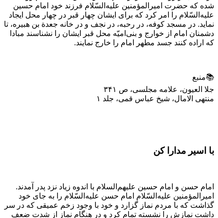
شده که حضرت امیرالمؤمنین علیه‌السّلام فرزند خود امام حسین
علیه‌السّلام را امر کرد که برای ایشان چهار قبر در چهار محل ایجاد
نماید. در مسجد کوفه، در رحبه، در نجف و در خانه جعدة بن هبیره، تا
دشمنان امام از خوارج و بنی‌امیّه محل قبر ایشان را نشناسند مبادا
که اراده کنند جسد مطهر امام را خارج نمایند.
📚منبع
جلا العیون، علامه مجلسی، ص ۳۴۱
منتهی الامال، شیخ عباس قمی، جلد ۱
با اسیر مدارا کن
امام حسن و امام حسین علیهم‌السلام با اندوه زیاد نزد پدر آمدند.
امیرالمؤمنین علیه‌السّلام امام حسن علیه‌السّلام را به جاى خود
گذاشت که با مردم نماز گزارد و خود با وجود زخم عمیقی که در سر
داشت نمازش را نشسته تمام کرد و در هنگام نماز از شدت ضعف