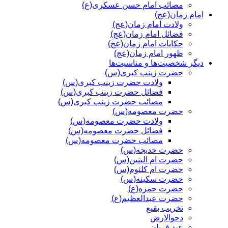
مصائب امام حسن عسکری(ع)
امام زمان(عج)
ولادت امام زمان(عج)
فضائل امام زمان(عج)
حکایات امام زمان(عج)
ظهور امام زمان(عج)
دیگر شخصیت‌ها و مناسیت‌ها
حضرت زینب کبری(س)
ولادت حضرت زینب کبری(س)
فضائل حضرت زینب کبری(س)
مصائب حضرت زینب کبری(س)
حضرت معصومه(س)
ولادت حضرت معصومه(س)
فضائل حضرت معصومه(س)
مصائب حضرت معصومه(س)
حضرت خدیجه(س)
حضرت ام البنین(س)
حضرت ام کلثوم(س)
حضرت سکینه(س)
حضرت حمزه(ع)
حضرت عبدالعظیم(ع)
تخریب بقیع
دحوالارض
عید قربان