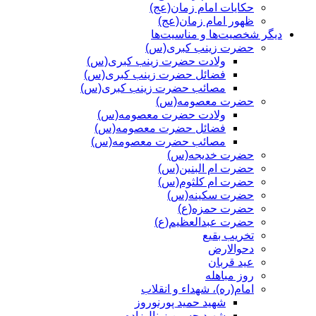
حکایات امام زمان(عج)
ظهور امام زمان(عج)
دیگر شخصیت‌ها و مناسیت‌ها
حضرت زینب کبری(س)
ولادت حضرت زینب کبری(س)
فضائل حضرت زینب کبری(س)
مصائب حضرت زینب کبری(س)
حضرت معصومه(س)
ولادت حضرت معصومه(س)
فضائل حضرت معصومه(س)
مصائب حضرت معصومه(س)
حضرت خدیجه(س)
حضرت ام البنین(س)
حضرت ام کلثوم(س)
حضرت سکینه(س)
حضرت حمزه(ع)
حضرت عبدالعظیم(ع)
تخریب بقیع
دحوالارض
عید قربان
روز مباهله
امام(ره)، شهداء و انقلاب
شهید حمید پورنوروز
شهید حسین زینال‌زاده