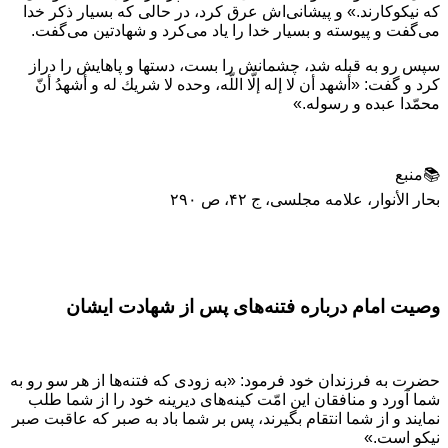
كه نيكوكارند.» و پيشانى‌اش عرق كرد، در حالى ‏كه بسيار ذكر خدا
مى‏‌گفت و پيوسته و بسيار خدا را ياد مى‏‌كرد و شهادتين مى‌گفت.
سپس رو به قبله شد، چشمانش را بست، دست‏ها و پاهايش را دراز
كرد و گفت: «أشهد أن لا إله إلّا اللّه، وحده لا شريك له و أشهدُ أنّ
محمّدا عبده و رسوله.»
📚منبع
بحار الأنوار، علامه مجلسی، ج ۴۲، ص ۲۹۰
وصیت امام درباره فتنه‌های پس از شهادت ایشان
حضرت به فرزندان خود فرمود: «به زودی که فتنه‌‏ها از هر سو رو به
شما آورد و منافقان این امّت کینه‏‌های دیرینه خود را از شما طلب
نمایند و از شما انتقام بگیرند، پس بر شما باد به صبر که عاقبت صبر
نیکو است.»