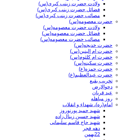
ولادت حضرت زینب کبری(س)
فضائل حضرت زینب کبری(س)
مصائب حضرت زینب کبری(س)
حضرت معصومه(س)
ولادت حضرت معصومه(س)
فضائل حضرت معصومه(س)
مصائب حضرت معصومه(س)
حضرت خدیجه(س)
حضرت ام البنین(س)
حضرت ام کلثوم(س)
حضرت سکینه(س)
حضرت حمزه(ع)
حضرت عبدالعظیم(ع)
تخریب بقیع
دحوالارض
عید قربان
روز مباهله
امام(ره)، شهداء و انقلاب
شهید حمید پورنوروز
شهید حسین زینال‌زاده
شهید حاج قاسم سلیمانی
دهه فجر
22بهمن