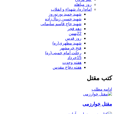
روز مباهله
امام(ره)، شهداء و انقلاب
شهید حمید پورنوروز
شهید حسین زینال‌زاده
شهید حاج قاسم سلیمانی
دهه فجر
22بهمن
روز قدس
شهید مطهری(ره)
فتح خرمشهر
رحلت امام خمینی(ره)
15خرداد
هفته وحدت
هفته دفاع مقدس
کتب مقتل
ادامه مطلب
مقتل خوارزمی