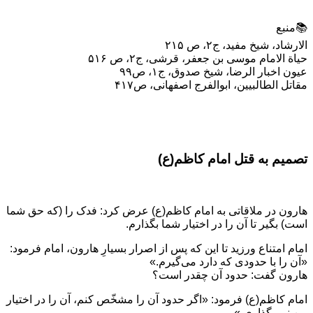
📚منبع
الارشاد، شیخ مفید، ج۲، ص ۲۱۵
حیاة الامام موسی بن جعفر، قرشی، ج٢، ص ۵۱۶
عیون اخبار الرضا، شیخ صدوق، ج۱، ص۹۹
مقاتل الطالبیین، ابوالفرج اصفهانی، ص۴۱۷
تصمیم به قتل امام کاظم(ع)
هارون در ملاقاتی به امام کاظم(ع) عرض کرد: فدک را (که حق شما
است) بگیر تا آن را در اختیار شما بگذارم.
امام امتناع ورزید تا این که پس از اصرار بسیارِ هارون، امام فرمود:
«آن را با حدودی که دارد می‌گیرم.»
هارون گفت: حدود آن چقدر است؟
امام کاظم(ع) فرمود: «اگر حدود آن را مشخّص کنم، آن را در اختیار
من نمی‌گذاری.»