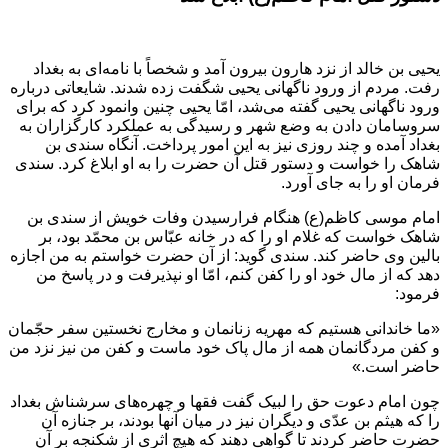
یحیی بن خالد از نزد هارون بیرون آمد و شخصاً با نامه‌ای به بغداد
رفت. مردم از ورود ناگهانی یحیی شگفت زده شدند. شایعاتی درباره
ورود ناگهانی یحیی گفته می‌شد، امّا یحیی چنین وانمود کرد که برای
سروسامان دادن به وضع شهر و رسیدگی به عملکرد کارگزاران به
بغداد آمده و چند روزی نیز به این امور پرداخت. آنگاه سندی بن
شاهک را خواست و دستور قتل آن حضرت را به او ابلاغ کرد. سندی
فرمان او را به جای آورد.
امام موسی کاظم(ع) هنگام فرارسیدن وفات خویش از سندی بن
شاهک خواست که غلام او را که در خانه عبّاس بن محمّد بود، بر
بالین وی حاضر کند. سندی گوید: از آن حضرت خواستم به من اجازه
دهد که از مال خود او را کفن کنم، امّا او نپذیرفت و در پاسخ من
فرمود:
«ما خاندانی هستیم که مهریه زنانمان و مخارج نخستین سفر حجّمان
و کفن مردگانمان همه از مال پاک خود ماست و کفن من نیز نزد من
حاضر است.»
چون امام دعوت حق را لبیک گفت فقها و چهره‌های سرشناش بغداد
را که هیثم بن عدّی و دیگران نیز در میان آنها بودند، بر جنازه آن
حضرت حاضر کردند تا گواهی دهند که هیچ اثری از شکنجه بر آن