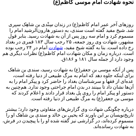
نحوه شهادت امام موسی کاظم(ع)
روزهای آخر عمر امام کاظم(ع) در زندان سِنْدی بن شاهِک سپری
شد. شیخ مفید گفته است سندی، به دستور هارون‌الرشید امام را
مسموم کرد و امام سه روز پس از آن به شهادت رسید. بنابر قول
مشهور، شهادت وی روز جمعه، ۲۵ رجب سال ۱۸۳ قمری در بغداد
رخ داده است. بنا به گفته شیخ مفید،
شهادت
امام در ۲۴ رجب بوده
است. درباره زمان و مکان شهادت امام کاظم(ع) نظرات دیگری هم
وجود دارد از جمله سال ۱۸۱ و ۱۸۶ق.
پس از آنکه موسی بن جعفر(ع) به شهادت رسید، سندی بن شاهک
برای اینکه جلوه دهد که امام به مرگ طبیعی از دنیا رفته است،
عده‌ای از فقها و سرشناسان بغداد را حاضر کرد و پیکر امام را به
آن‌ها نشان داد تا ببینند در بدن امام جراحتی وجود ندارد. هم‌چنین به
دستور او پیکر امام را روی پل بغداد قرار دادند و اعلام کردند که
موسی بن جعفر(ع) به مرگ طبیعی از دنیا رفته است.
درباره چگونگی شهادت وی گزارش‌های متفاوتی وجود دارد؛ بیشتر
تاریخ‌نویسان بر این باورند که یحیی بن خالد و سندی بن شاهک او را
مسموم کرده‌اند، در گزارشی نیز گفته شده او را با پیچیدن در فرش،
به شهادت رسانده‌اند.