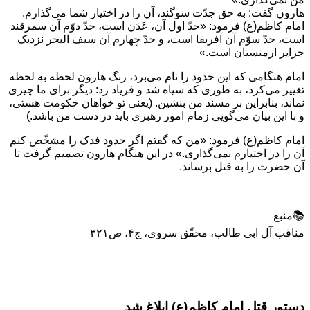
هارون گفت: به حق جدّت سوگند، آن را در اختیار شما می‌گذارم.
امام کاظم(ع) فرمود: «حدّ اول آن، عَدَن است، حدّ دوّم آن سمرقند
است، حدّ سوّم آن آفریقا است، و حدّ چهارم آن سیف البحر نزدیک
جزایر ارمنستان است.»
امام هنگامی که این حدود را نام می‌برد، رنگ هارون لحظه به لحظه
تغییر می‌کرد، به طوری که سیاه شد و فریاد زد: دیگر برای ما چیزی
نماند، بنابراین بر مسند من بنشین. (یعنی تو خواهان حکومت هستی،
و با این بیان می‌گویی زمام امور رهبری باید در دست من باشد.)
امام کاظم(ع) فرمود: «من که گفتم اگر حدود فدک را مشخّص کنم
آن را در اختیارم نمی‌گذاری.» در این هنگام هارون تصمیم گرفت تا
آن حضرت را به قتل برساند.
📚منبع
مناقب آل ابی طالب، محقّق سروی، ج۴، ص۳۲۱
دستور قتل امام کاظم(ع) ابلاغ شد