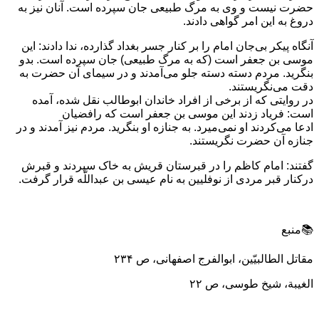
حضرت نیست و وی به مرگ طبیعی جان سپرده است. آنان نیز به
دروغ به این امر گواهی دادند.
آنگاه پیکر بی‌جان امام را بر کنار جسر بغداد گذارده، ندا دادند: این
موسی بن جعفر است (که به مرگ طبیعی) جان سپرده است. بدو
بنگرید. مردم دسته دسته جلو می‌آمدند و در سیمای آن حضرت به
دقت می‌نگریستند.
در روایتی که از برخی از افراد خاندان ابوطالب نقل شده، آمده
است: فریاد زدند این موسی بن جعفر است که رافضیان
ادعا می‌کردند او نمی‌میرد. به جنازه او بنگرید. مردم نیز آمدند و در
جنازه آن حضرت نگریستند.
گفتند: امام کاظم را در قبرستان قریش به خاک سپردند و قبرش
درکنار قبر مردی از نوفلیین به نام عیسی بن عبداللَّه قرار گرفت.
📚منبع
مقاتل الطالبیّین، ابوالفرج اصفهانی، ص ۲۳۴
الغیبة، شیخ طوسی، ص ۲۲