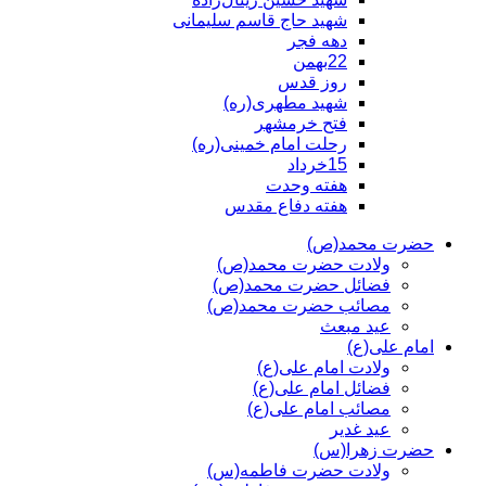
شهید حاج قاسم سلیمانی
دهه فجر
22بهمن
روز قدس
شهید مطهری(ره)
فتح خرمشهر
رحلت امام خمینی(ره)
15خرداد
هفته وحدت
هفته دفاع مقدس
حضرت محمد(ص)
ولادت حضرت محمد(ص)
فضائل حضرت محمد(ص)
مصائب حضرت محمد(ص)
عید مبعث
امام علی(ع)
ولادت امام علی(ع)
فضائل امام علی(ع)
مصائب امام علی(ع)
عید غدیر
حضرت زهرا(س)
ولادت حضرت فاطمه(س)