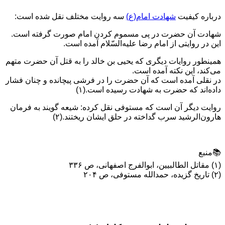
درباره كيفيت
شهادت امام(ع)
سه روايت مختلف نقل شده است:
شهادت آن حضرت در پى مسموم كردن امام صورت گرفته است.
اين در روايتى از امام رضا عليه‌السّلام آمده است.
همينطور روايات ديگرى كه يحيى بن خالد را به قتل آن حضرت متهم
مى‌كند، اين نكته آمده است.
در نقلى آمده است كه آن حضرت را در فرشى پيچانده و چنان فشار
داده‌اند كه حضرت به شهادت رسيده است.(۱)
روايت ديگر آن است كه مستوفى نقل كرده: شيعه گويند به فرمان
هارون‌الرشيد سرب گداخته در حلق ایشان ريختند.(۲)
📚منبع
(۱) مقاتل الطالبيين، ابوالفرج اصفهانی، ص ۳۳۶
(۲) تاريخ گزيده، حمدالله مستوفی، ص ۲۰۴