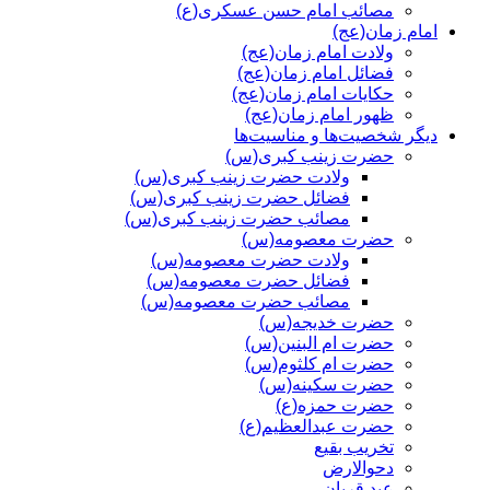
مصائب امام حسن عسکری(ع)
امام زمان(عج)
ولادت امام زمان(عج)
فضائل امام زمان(عج)
حکایات امام زمان(عج)
ظهور امام زمان(عج)
دیگر شخصیت‌ها و مناسیت‌ها
حضرت زینب کبری(س)
ولادت حضرت زینب کبری(س)
فضائل حضرت زینب کبری(س)
مصائب حضرت زینب کبری(س)
حضرت معصومه(س)
ولادت حضرت معصومه(س)
فضائل حضرت معصومه(س)
مصائب حضرت معصومه(س)
حضرت خدیجه(س)
حضرت ام البنین(س)
حضرت ام کلثوم(س)
حضرت سکینه(س)
حضرت حمزه(ع)
حضرت عبدالعظیم(ع)
تخریب بقیع
دحوالارض
عید قربان