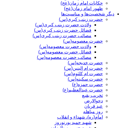
حکایات امام زمان(عج)
ظهور امام زمان(عج)
دیگر شخصیت‌ها و مناسیت‌ها
حضرت زینب کبری(س)
ولادت حضرت زینب کبری(س)
فضائل حضرت زینب کبری(س)
مصائب حضرت زینب کبری(س)
حضرت معصومه(س)
ولادت حضرت معصومه(س)
فضائل حضرت معصومه(س)
مصائب حضرت معصومه(س)
حضرت خدیجه(س)
حضرت ام البنین(س)
حضرت ام کلثوم(س)
حضرت سکینه(س)
حضرت حمزه(ع)
حضرت عبدالعظیم(ع)
تخریب بقیع
دحوالارض
عید قربان
روز مباهله
امام(ره)، شهداء و انقلاب
شهید حمید پورنوروز
شهید حسین زینال‌زاده