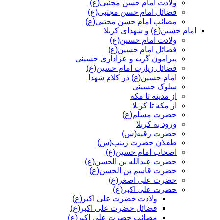
ولادت امام حسن مجتبی(ع)
فضائل امام حسن مجتبی(ع)
مصائب امام حسن مجتبی(ع)
امام حسین(ع) و شهدای کربلا
ولادت امام حسین(ع)
فضائل امام حسین(ع)
پیرامون گریه و عزاداری حسینی
فضائل زیارت امام حسین(ع)
امام حسین(ع) در کلام شهدا
سلوک حسینی
از مدینه تا مکه
از مکه تا کربلا
حضرت مسلم(ع)
ورود به کربلا
حضرت رقیه(س)
طفلان حضرت زینب(س)
اصحاب امام حسین(ع)
حضرت عبدالله بن الحسن(ع)
حضرت قاسم بن الحسن(ع)
حضرت علی اصغر(ع)
حضرت علی اکبر(ع)
ولادت حضرت علی اکبر(ع)
فضائل حضرت علی اکبر(ع)
مصائب حضرت علی اکبر(ع)