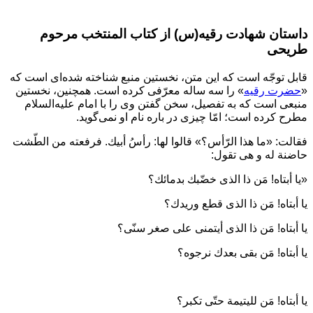
داستان شهادت رقیه(س) از کتاب المنتخب مرحوم
طریحی
قابل توجّه است که این متن، نخستین منبع شناخته ‏شده‌‏اى است که
«
حضرت رقیه
» را سه‏ ساله معرّفى کرده است. همچنین، نخستین
منبعى است که به تفصیل، سخن گفتن وى را با امام علیه‌السلام
مطرح کرده است؛ امّا چیزى در باره نام او نمى‏‌گوید.
فقالت: «ما هذا الرّأس؟» قالوا لها: رأسُ أبيك. فرفعته من الطّشت
حاضنة له و هی تقول:
«يا أبتاه! مَن ذا الذی خضّبك بدمائك؟
يا أبتاه! مَن ذا الذی قطع وريدك؟
يا أبتاه! مَن ذا الذی أيتمنی على صغر سنّی؟
يا أبتاه! مَن بقی بعدك نرجوه؟
يا أبتاه! مَن لليتيمة حتّى تكبر؟