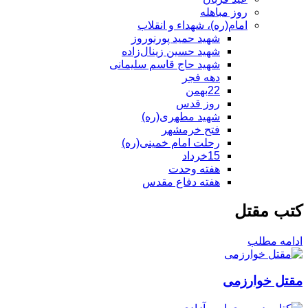
روز مباهله
امام(ره)، شهداء و انقلاب
شهید حمید پورنوروز
شهید حسین زینال‌زاده
شهید حاج قاسم سلیمانی
دهه فجر
22بهمن
روز قدس
شهید مطهری(ره)
فتح خرمشهر
رحلت امام خمینی(ره)
15خرداد
هفته وحدت
هفته دفاع مقدس
کتب مقتل
ادامه مطلب
مقتل خوارزمی