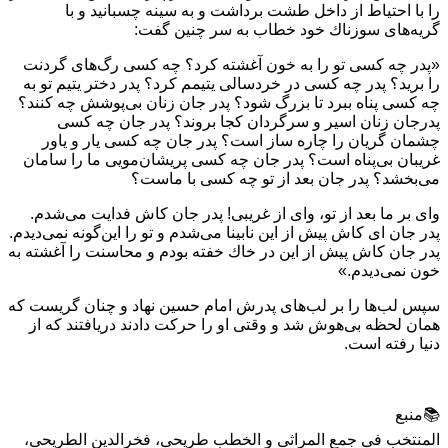
را با احتياط از داخل طشت برداشت و به سينه چسبانيد و با
گريه‌های سوزناك خود خطاب به سر چنين گفت:
«پدر چه كسی تو را به خون آغشته كرد؟ چه كسی رگ‌های گردنت
را بريد؟ پدر چه كسی در خردسالی يتيمم كرد؟ پدر دختر يتيم تو به
چه كسی پناه ببرد تا بزرگ شود؟ پدر جان زنان بی‌پوشش چه كنند؟
پدرجان زنان اسير و سرگردان كجا بروند؟ پدر جان چه كسی
چشمان گريان را چاره ساز است؟ پدر جان چه كسی يار و ياور
غريبان بی‌پناه است؟ پدر جان چه كسی پريشان‌مويی ما را سامان
می‌بخشد؟ پدر جان بعد از تو چه كسی با ماست؟
وای بر ما بعد از تو، وای از غريبی! پدر جان كاش فدايت می‌شدم.
پدر جان ای كاش پيش از اين نابينا می‌شدم و تو را اين‌گونه نمی‌ديدم.
پدر جان كاش پيش از اين در خاك خفته بودم و محاسنت را آغشته به
خون نمی‌ديدم.»
سپس لب‌ها را بر لب‌های پدرش امام حسين نهاد و چنان گريست كه
همان لحظه بی‌هوش شد و وقتی او را حركت دادند دريافتند كه از
دنيا رفته است.
📚منبع
المنتخب فی جمع المراثی و الخطب طريحی، فخرالدين الطريحی،