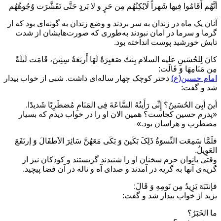
أنَّهُم أَقَامُوا فِیها شَهراً لَایُکِنُهُم مِن حَرٍ و لا بَردٍ حَتَّی تَقَشَّرَت وُجُوهُهُم
آنان یک ماه در زندان به سر بردند و وضع زندان به گونه‌ای بود که از
گرما و سرما در امان نبودند به‌طوری که صورت‌هایشان از شدت
تابش خورشید پوست انداخته بود.
کانَ لِلحُسَینِ علیه السلام بِنتٌ صَغیِرَةٌ لَهَا أَربَعَةُ سِنِینَ، قَامَت لَیلَةً
مِن مَنَامِهَا وَ قَالَت:
امام حسین(ع)
دختر کوچک چهار ساله‌ای داشت. شبی از خواب بیدار
شد و گفت:
أینَ أبِیَ الحُسَینُ؟ إِنِّی رَأَیتُهُ السَّاعَةَ فِی المَنَامِ مُضطَرِبًا شَدیدًا.
«پدرم حسین کجاست؟ همین الان او را در خواب دیدم که بسیار
مضطرب و هراسان بود.»
فلَمَّا سَمِعَت النِّسوَةُ ذَلِکَ بَکَینَ وَ بَکَی مَعَهُنَّ سَائِرَ الاَطفَالَ وَ إرتَفَعَ
العَوِیلُ.
وقتی بانوان حرم سخنان او را شنیدند گریستند و کودکان نیز از
گریه‌ی آنها به گریه در آمدند و صدای آه و ناله در آن فضا پیچید.
فإنتَبَهَ یَزِیدُ مِن نَومِهِ وَ قَالَ:
یزید از خواب بیدار شد و گفت:
ما الخَبَرُ؟