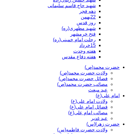
شهید حاج قاسم سلیمانی
دهه فجر
22بهمن
روز قدس
شهید مطهری(ره)
فتح خرمشهر
رحلت امام خمینی(ره)
15خرداد
هفته وحدت
هفته دفاع مقدس
حضرت محمد(ص)
ولادت حضرت محمد(ص)
فضائل حضرت محمد(ص)
مصائب حضرت محمد(ص)
عید مبعث
امام علی(ع)
ولادت امام علی(ع)
فضائل امام علی(ع)
مصائب امام علی(ع)
عید غدیر
حضرت زهرا(س)
ولادت حضرت فاطمه(س)