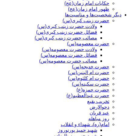
حکایات امام زمان(عج)
ظهور امام زمان(عج)
دیگر شخصیت‌ها و مناسیت‌ها
حضرت زینب کبری(س)
ولادت حضرت زینب کبری(س)
فضائل حضرت زینب کبری(س)
مصائب حضرت زینب کبری(س)
حضرت معصومه(س)
ولادت حضرت معصومه(س)
فضائل حضرت معصومه(س)
مصائب حضرت معصومه(س)
حضرت خدیجه(س)
حضرت ام البنین(س)
حضرت ام کلثوم(س)
حضرت سکینه(س)
حضرت حمزه(ع)
حضرت عبدالعظیم(ع)
تخریب بقیع
دحوالارض
عید قربان
روز مباهله
امام(ره)، شهداء و انقلاب
شهید حمید پورنوروز
شهید حسین زینال‌زاده