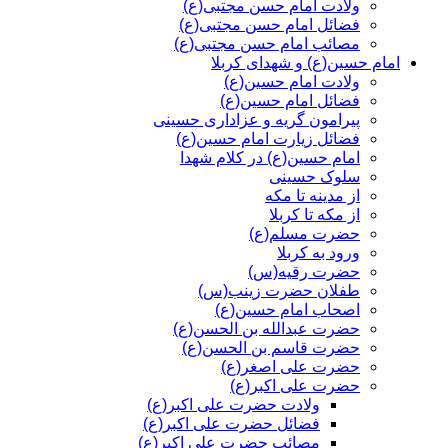
ولادت امام حسن مجتبی(ع)
فضائل امام حسن مجتبی(ع)
مصائب امام حسن مجتبی(ع)
امام حسین(ع) و شهدای کربلا
ولادت امام حسین(ع)
فضائل امام حسین(ع)
پیرامون گریه و عزاداری حسینی
فضائل زیارت امام حسین(ع)
امام حسین(ع) در کلام شهدا
سلوک حسینی
از مدینه تا مکه
از مکه تا کربلا
حضرت مسلم(ع)
ورود به کربلا
حضرت رقیه(س)
طفلان حضرت زینب(س)
اصحاب امام حسین(ع)
حضرت عبدالله بن الحسن(ع)
حضرت قاسم بن الحسن(ع)
حضرت علی اصغر(ع)
حضرت علی اکبر(ع)
ولادت حضرت علی اکبر(ع)
فضائل حضرت علی اکبر(ع)
مصائب حضرت علی اکبر(ع)