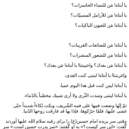
يا أبتاه! مَن للنساء الحاسرات؟
يا أبتاه! مَن للأرامل المسبيّات؟
يا أبتاه! مَن للعيون الباكيات؟
يا أبتاه! مَن للضائعات الغريبات؟
يا أبتاه! مَن للشعور المنشرات؟
يا أبتاه! مَن بعدك؟ واخيبتنا! يا أبتاه! مَن بعدك؟
واغربتنا! يا أبتاه! ليتنی كنت الفدى،
يا أبتاه! ليتن كنت قبل هذا اليوم عميا.
يا أبتاه! ليتنی وسدت الثّرى ولا أرى شيبك مخضّباً بالدّماء.
ثمّ إنّها وضعت فمها على فمه الشّريف، وبكت بُكاءاً شديداً حتّى
غشی عليها، فلمّا حرّكوها، فإذا بها قد فارقت روحها الدُنيا.
وقتی سر بريده امام حسين(ع) را برای رقيه سلام الله عليها آوردند
گفت: «اين سر كيست؟» به او گفتند: «سر پدرت حسين است.» سر