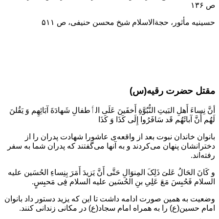
ص ۱۳۶
حسینیه مأثور، حجةالاسلام شیخ محسن حنیفی، ص ۵۱۱
مقتل حضرت رقیه(س)
أنَّ نِساءَ أَهلِ البَیتِ النُّبُوَّةِ أَخفَینَ عَلَی الٲَطفالِ شَهادَةَ آبَائِهِم وَ یَقُلنَ
لَهُم أَنَّ آبائَهُم قَد سَافَرُوا إِلَی کَذَا وَ کَذَا
بانوان خاندان نبوت بعد از واقعه‌ی عاشورا شهادت پدران را از
دخترانشان پنهان می‌کردند و به آنها می‌گفتند که پدران شما به سفر
رفته‌اند.
و کَانَ الحَالُ عَلیَ ذَلِکَ المِنوَالِ حَتَّی أَنَّ یَزیدَ أَمَرَ بِنِساءِ الحُسَین علیه
السلام فَحُبِسَ مَعَ عَلِیِ بنِ الحُسَین علیه السلام فِی مَحبِسٍ.
وضعیت به همین صورت ادامه داشت تا این که یزید دستور داد بانوان
امام حسین(ع) را به همراه امام سجاد(ع) در مکانی زندانی کنند.