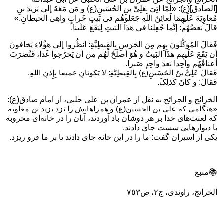
[الصادق](ع): «لَمّا اتِىَ بِعَلِىِّ بنِ الحُسَينِ(ع) و مَن مَعَهُ إلي يَزيدَ بنِ
مُعاوِيَةَ عَلَيهِمَا لَعائِنُ اللهِ جَعَلوهُم فى بَيتٍ خَرابٍ واهِى الحيطانِ.»
قالَ بَعضُهُم: إنَّما جُعِلنا فى هذَا البَيتِ لِيَقَعَ عَلَينا.
فَقالَ المُوَکَّلونَ بِهِم مِنَ الحَرَسِ بِالقِبطِيَّةِ: انظُروا إلى هؤُلاءِ يَخافونَ
أن یَقَعَ عَلَیهِم هذَا البَیتُ و هُوَ أصلَحُ لَهُم مِن أن يَخرُجوا غَدا، فَتُضرَبَ
أعناقُهُم واحِدا بَعدَ واحِدٍ صَبرا.
فَقالَ عَلِىُّ بنُ الحُسَينِ(ع) بِالقِبطِيَّةِ: لا يَکونانِ جَميعا بِإِذنِ اللهِ.
فَقالَ: و كانَ كَذلِکَ.
الخرائج و الجرائح به نقل از عمران بن علی حلبی، از امام صادق(ع):
«هنگامی که علی بن الحسین(ع) و همراهانش را نزد یزید بن معاویه
که لعنت‌های خدا بر هر دوشان باد آوردند، آنان را در خانه‌ای مخروبه
با دیوارهایی سست جای دادند.
یکی از اسیران گفت: ما را در این خانه جای دادند تا بر ما فرو ریزد.
📚منبع
الخرائج، راوندی، ج٢، ص٧٥٣