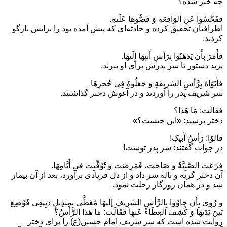
چه خبر شده؟
ففَحَّسُوا عَنِ الوَاقِعَهِ وَ قَصُّوهَا عَلَیهِ.
اطرافیان تحقیق کرده و حادثه‌ای که پیش آمده بود را برایش بازگو
کردند.
فأَمَرَ بِأَن یَذهَبُوا بِرَأسِ أَبیِهَا إِلَیهَا.
یزید دستور تا سر پدرش برای او ببرند.
فأَتَوّاهُ بِرَّأسِ الشَرِیفَةِ وَ جَعَلُوهُ فِی حُجرِهَا
سر شریف پدر را آوردند و در آغوش دختر گذاشتند.
فقَالَت: مَا هَذَا؟
دختر پرسید: «این چیست؟»
قالوُا: رَأسُ أَبیِکِ!
در جواب گفتند: سر پدر توست!
فزَعَت الصَّبِیَّةُ وَ صَاحَت، فَمَرِضَت وَ تُوُفِّیِت فیِ أَیَّامِهَا.
آن دختر گریه و ناله سر داد و از دل فریادی برآورد، بعد از آن بیمار
شد و در همان روزگار رحلت نمود.
و رُوِیَ بِأَن جَاوُوا بِالرَّأسِ الشَرِیفِ إلَیهَا مُغَطَّی بِمِندِیلٍ دَبِیقِی فَوُضِعَ
بَینَ یَدَیهَا وَ کُشِفَ الغِطَاءُ عَنهَا فَقَالَت: مَا هَذا الرَّأسُ؟
روایت شده است که سر شریف امام حسین(ع) را برای دختر