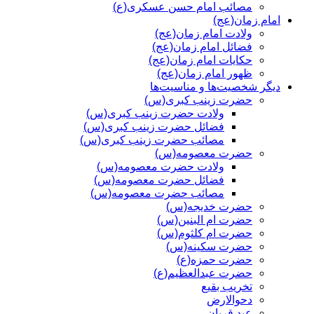
مصائب امام حسن عسکری(ع)
امام زمان(عج)
ولادت امام زمان(عج)
فضائل امام زمان(عج)
حکایات امام زمان(عج)
ظهور امام زمان(عج)
دیگر شخصیت‌ها و مناسیت‌ها
حضرت زینب کبری(س)
ولادت حضرت زینب کبری(س)
فضائل حضرت زینب کبری(س)
مصائب حضرت زینب کبری(س)
حضرت معصومه(س)
ولادت حضرت معصومه(س)
فضائل حضرت معصومه(س)
مصائب حضرت معصومه(س)
حضرت خدیجه(س)
حضرت ام البنین(س)
حضرت ام کلثوم(س)
حضرت سکینه(س)
حضرت حمزه(ع)
حضرت عبدالعظیم(ع)
تخریب بقیع
دحوالارض
عید قربان