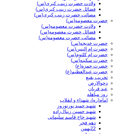
ولادت حضرت زینب کبری(س)
فضائل حضرت زینب کبری(س)
مصائب حضرت زینب کبری(س)
حضرت معصومه(س)
ولادت حضرت معصومه(س)
فضائل حضرت معصومه(س)
مصائب حضرت معصومه(س)
حضرت خدیجه(س)
حضرت ام البنین(س)
حضرت ام کلثوم(س)
حضرت سکینه(س)
حضرت حمزه(ع)
حضرت عبدالعظیم(ع)
تخریب بقیع
دحوالارض
عید قربان
روز مباهله
امام(ره)، شهداء و انقلاب
شهید حمید پورنوروز
شهید حسین زینال‌زاده
شهید حاج قاسم سلیمانی
دهه فجر
22بهمن