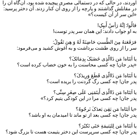
آوردند، در حالی که در دستمالی مصری پیچیده شده بود، آن‌گاه آن را
در مقابلش گذاشتند و پارچه را از روی آن کنار زدند. آن دختر پرسید:
«این سر از آن کیست؟»
قالُوا: إنَّهُ رَأسُ أَبیِکِ!
به او جواب دادند: این همان سر پدر توست!
فرَفَعَتهُ مِنَ الطَّستِ حَاضِنَةً لَهُ وَ هِیَ تَقُولُ:
سر را از روی طشت برداشت و به آغوش کشید و می‌فرمود:
یا اَبَتَاه! مَن ذَاالّذِی خَضَبَکَ بِدِمَائکَ؟
«پدر جان! چه کسی محاسنت را به خون خضاب کرده است؟
یا اَبَتَاه! مَن ذَاالّذِی قَطَعَ وَرِیدَکَ؟
پدر جان! چه کسی رگ گردنت را بریده است؟
یا اَبَتَاه! مَن ذَاالّذِی أَیتَمَنِی عَلَی صِغَرِ سِنِّی؟
پدر جان! چه کسی مرا در این کودکی یتیم کرد؟»
«یا اَبَتَاه! مَن بَقِیَ بَعدَکَ نَرجُوهُ؟
پدر جان! چه کسی بعد از تو ماند تا امیدمان به او باشد؟
یا اَبَتَاه! مَن لِلیَتیمَةِ حَتَی تَکبُرَ؟
پدر جان! چه کسی سرپرست این دختر یتیمت هست تا بزرگ شود؟