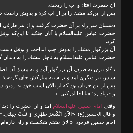
آن حضرت افتاد و آب را ريخت.
پس از اين‌كه مشك را پر از آب كرد و بدوش راست خود 
دشمنان سر راه بر آن حضرت گرفتند و از هر طرفى او
حضرت عباس عليه‌السلام با آنان جنگید تا اين‌كه 
كرد.
آن بزرگوار مشك را بدوش چپ انداخت و نوفل دست چپ
حضرت عباس عليه‌السلام به ناچار مشك را به دندان 
ناگاه تيرى به طرف آن بزرگوار آمد و به مشك آب اص
سپس تير ديگرى آمد و بر سينه مباركش جاى گرفت!
پس از اين جريان بود كه از بالاى اسب خود به زمين 
و فرياد زد: «يا اخا ادركنى.»
وقتى
امام حسين عليه‌السلام
آمد و آن حضرت را ديد ك
و قال الحسين(ع): «الْآنَ انْكَسَرَ ظَهْرِي وَ قَلَّتْ حِيلَتی.»
امام حسين فرمود: «الان پشتم شكست و راه چاره‌‏ام 