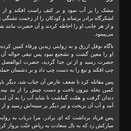
مشک را پر آب نمود و بر کتف راست افکند و از 
لشکرگاه برادر برساند و کودکان را از زحمت تشنگی بره
و از هر جانب او را احاطه کردند و آن حضرت مانند شی
می‌پیمود.
ناگاه نوفل ازرق و به روایتی زیدبن ورقاء کمین کرد
او را معین گشت و تشجیع نمود پس تیغی حواله آ
حضرت رسید و از تن جدا گردید، حضرت ابوالفضل عل
چپ افکند و تیغ را به دست چپ داد و بر دشمنان حمله 
پس مقاتله کرد تا ضعف عارض آن جناب شد، دیگر باره
کمین نخله بیرون تاخت و دست چپش را از بند بیندا
دندان گرفت و همّت گماشت تا شاید آب را به آن لب 
آمد و آب آن بریخت و تیر دیگر بر سینه‌اش رسید و از 
پس فریاد برداشت که ای برادر، مرا دریاب به روای
مبارکش زد که به بال سعادت به ریاض جنّت پرواز کرد