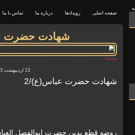
ه
صفحه اصلی
رویدادها
درباره ما
تماس با ما
شهادت حضرت عب
Home
»
شهادت حضرت عباس(ع)/2
13 اردیبهشت 1403
شهادت حضرت عباس(ع)/2
روضه قطع یدین حضرت ابوالفضل العبا