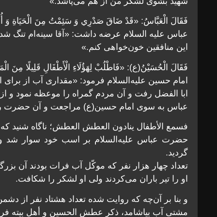
شهيد بشوی لشكر من از هم می‌پاشد.»
فَقَالَ الْعَبَّاسُ: «قَدْ ضَاقَ صَدْرِي وَ سَئِمْتُ مِنَ الْحَيَاةِ وَ أُرِي
عباس علیه السلام عرضه داشت: «آقا سينه‌ام تنگ شده
اين منافقین خون‌خواهى كنم.»
فَقَالَ الْحُسَيْنُ(ع): «فَاطْلُبْ لِهَؤُلَاءِ الْأَطْفَالِ قَلِيلًا مِنَ الْمَ
امام حسين عليه‌السلام فرمود: «مقدارى آب از براى 
ابا الفضل رفت و آن مردم گمراه را موعظه نمود و از 
عباس به سوى امام حسين(ع) مراجعت و آن حضرت را آ
فسمع الأطفال ينادون العطش العطش؛ ناگاه شنيد كه 
حضرت عباس عليه‌السلام بر اسب خود سوار شد و 
گرديد.
تعداد چهار هزار نفر كه موكّل آب فرات بودند آن بزرگ
او را تير باران می‌کردند ولى او لشكر را شكافت.
و بنا بر آن‌چه كه روايت شده تعداد هشتاد نفر از د
مشتى آب بياشامد، ذكر عطش الحسين و أهل بيته فرمى