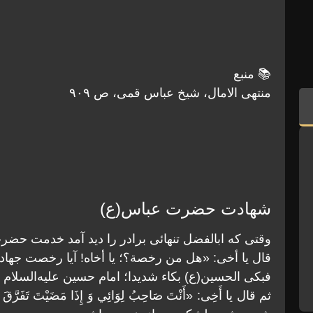
📚 منبع
منتهی الامال، شیخ عباس قمی، ص ۹۰۹
شهادت حضرت عباس(ع)
وقتی كه ابالفضل تنهائى برادر را ديد آمد خدمت حض
قال يا أخی: «هل من رخصة؟؛ يا أخاه! آيا رخصت جهاد
فبكى الحسين(ع) بكاء شديدا؛ امام حسين عليه‌السلام 
ثم قال يا أَخِی: «أَنْتَ صَاحِبُ لِوَائِي وَ إِذَا مَضَيْتَ تَف