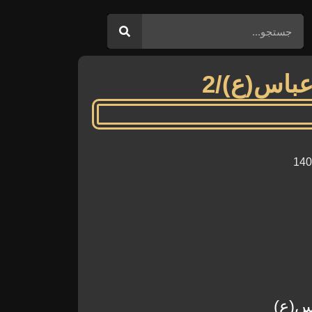
اس(ع)/2
س(ع)