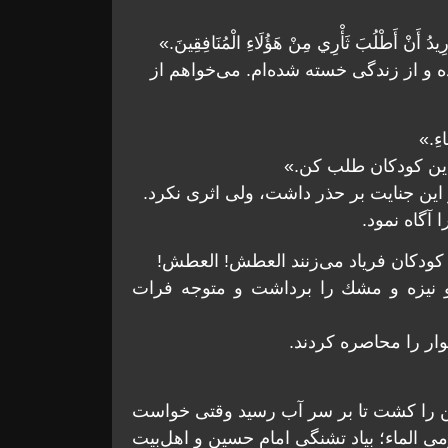
دُ أَنْ أَطْلُبَ ثَأْرِي مِنْ هَؤُلَاءِ الْمُنَافِقِينَ.»
 و از زندگى خسته شده‌ام. می‌خواهم از
اءِ.»
اين كودكان طلب كن.»
اين جنايت بر حذر داشت، ولى اثرى نكرد.
گاه نمود.
كودكان فرياد می‌زنند العطش! العطش!
نيزه و مشك را برداشت و متوجه‏ فرات
وار را محاصره كردند.
شمن را كشت تا بر سر آب رسيد وقتى خواست
 الماء؛ بياد تشنگى امام حسين و اهل‌بيت