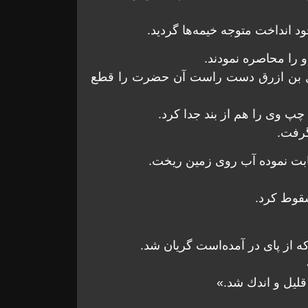
انداخت متوجه خيمه‌‏ها گرديد.
 را محاصره نمودند.
نوفل بن ازرق دست راست آن حضرت را قطع
 وى را هم از بند جدا كرد.
گرفت.
ابت نموده آب روى زمين ريخت.
سقوط كرد.
ه از پاى در آمده‌است گريان شد.
قليل و اندك شد.»