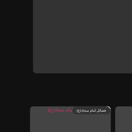
فضائل امام سجاد(ع)