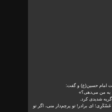
رت امام حسین(ع) و گفت:
 به من می‏‌دهى؟»
گريه شديدى كرد.
َرَّقَ عَسْكَرِی؛ اى برادر! تو پرچم‌دار منى، اگر تو