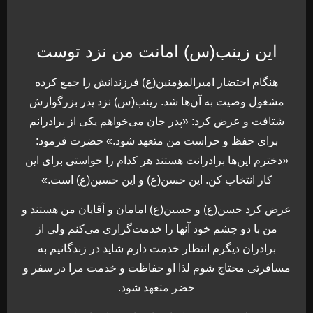
این زینب(س) امانت من نزد توست
هنگام احتضار امیرالمؤمنین(ع) فرزندانش را جمع کرده
مشغول وصیت به آن‌ها شد. زینب(س) نزد پدر بزرگوارش
شتافت و عرض کرد: «پدر جان می‌خواهم یکی از برادرانم
برای حفظ و حراست من متعهد شود.» حضرت فرمود:
«دخترم این‌ها برادرانت هستند هر کدام را خواستی برای این
کار انتخاب کن. این حسن(ع) و این حسین(ع) است.»
عرض کرد حسن(ع) و حسین(ع) امامان و آقایان من هستند و
من با دو چشم خود آنها را خدمت‌گزاری می‌کنم ولی از
برادران دیگرم انتظار خدمت دارم شاید در زندگانیم به
مسافرتی محتاج شوم لذا او حفاظت و خدمت مرا در سفر و
حضر متعهد شود.