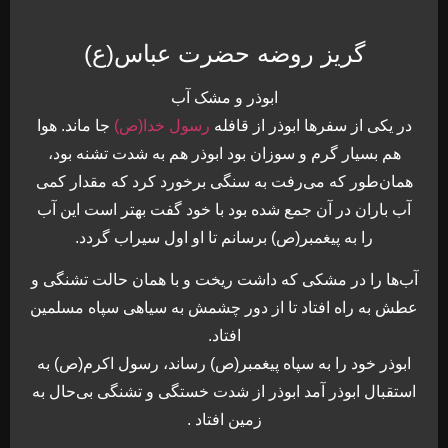
گریز روضه حضرت عباس(ع)
ابوذر و مشک آب
در یکی از سفرها ابوذر از قافله
رسول خدا(ص)
جا ماند. هوا
هم بسیار گرم و سوزان بود ابوذر هم به شدت تشنه بود،
همان‌طور که می‌رفت به سنگی برخورد کرد که مقدار کمی
آب باران در آن جمع شده بود با خود گفت بهتر است این آب
را به پیغمبر(ص) برسانم تا او اول سیراب گردد.
آب‌ها را در مشکی که داشت ریخت و با همان حالت تشنگی و
عطش به راه افتاد تا از دور چشمش به سیاهی سپاه مسلمین
افتاد.
ابوذر خود را به سپاه پیغمبر(ص) رساند، رسول اکرم(ص) به
استقبال ابوذر آمد ابوذر از شدت خستگی و تشنگی بی‌حال به
زمین افتاد .