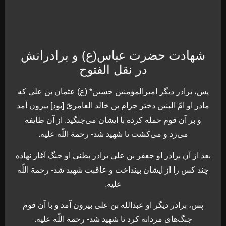
شهادت حضرت عباس(ع) و برادرانش
در نقل الفتوح
پس، برادر ديگر اميرالمؤمنين حسين* (ع) عثمان بن على كه
مادر او امّ البنين دختر جزام بن خالد العامرىّ [بود] بيرون آمد
و بر آن قوم حمله كرده با ايشان مى‏‌جنگید. از آن طايفه
مى‏‌زد و مى‌‏كشت تا شهيد شد- رحمة اللّه عليه.
بعد از آن برادر او جعفر بن على برادر بطنى او جنگ آغاز نهاده
چند كس را از ايشان بينداخت و عاقبت شهيد شد- رحمة اللّه
عليه.
پس، برادر ديگر او عبدالله بن على بيرون آمد و با آن قوم
جنگ‌هاى مردانه كرد تا شهيد شد- رحمة اللّه عليه.