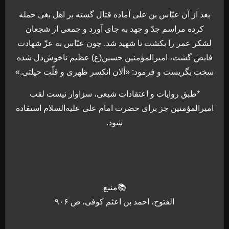
بعد از آن عبّاس بن على آماده قتال گشته بر اهل بغى حمله
كرده مراسم جدّ و جهد به جاى آورد و جمعى از شجعان
لشكر عمر را بكشت تا شهيد شد. چون عبّاس به عزّ شهادت
فايض گشت، اميرالمؤمنين حسين(ع) عظيم ناخوش‌دل شده
سخت بگريست و فرمود: «ألان انكسر ظهرى و قلّت حيلتى.»
*طبق روایات و اعتقادات شیعی، سزاوار نیست لقب
امیرالمؤمنین جز برای حضرت امام علی علیه‌السلام استفاده
شود.
📚منبع
الفتوح، احمد بن اعثم کوفی، ص ۹۰۶