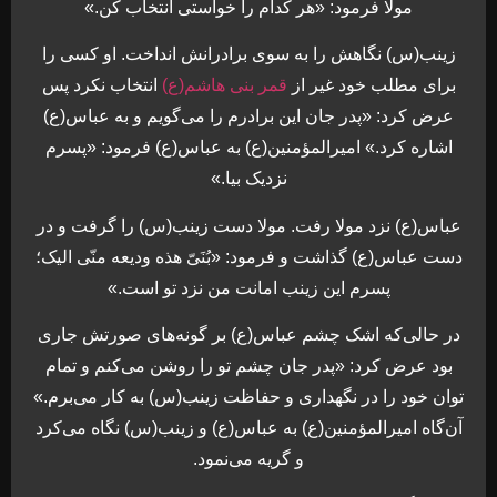
مولا فرمود: «هر کدام را خواستی انتخاب کن.»
زینب(س) نگاهش را به سوی برادرانش انداخت. او کسی را
برای مطلب خود غیر از
قمر بنی هاشم(ع)
انتخاب نکرد پس
عرض کرد: «پدر جان این برادرم را می‌گویم و به عباس(ع)
اشاره کرد.» امیرالمؤمنین(ع) به عباس(ع) فرمود: «پسرم
نزدیک بیا.»
عباس(ع) نزد مولا رفت. مولا دست زینب(س) را گرفت و در
دست عباس(ع) گذاشت و فرمود: «بُنَیّ هذه ودیعه منّی الیک؛
پسرم این زینب امانت من نزد تو است.»
در حالی‌که اشک چشم عباس(ع) بر گونه‌های صورتش جاری
بود عرض کرد: «پدر جان چشم تو را روشن می‌کنم و تمام
توان خود را در نگهداری و حفاظت زینب(س) به کار می‌برم.»
آن‌گاه امیرالمؤمنین(ع) به عباس(ع) و زینب(س) نگاه می‌کرد
و گریه می‌نمود.