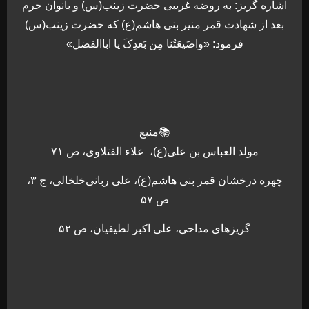
اشاره گریز: به روضه غریبی حضرت زینب(س) و بانوان حرم
بعد از شهادت قمر منیر بنی هاشم(ع) که حضرت زینب(س)
فرمود: «واضَیعَتُنا مِن بَعدِکَ یا اباالفضل»
📚منبع
مولد العباس بن علی(ع)، علاء الفتلاوی، ص ۷۱
چهره درخشان قمر بنی هاشم(ع)، علی ربانی‌خلخالی، ج ۳،
ص ۵۷
گریزهای مداحی، علی اکبر لطیفیان، ص ۵۲