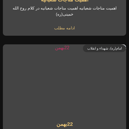
اهمیت مناجات شعبانیه اهمیت مناجات شعبانیه در کلام روح الله
خمینی(ره)
ادامه مطلب
امام(ره)، شهداء و انقلاب
22بهمن