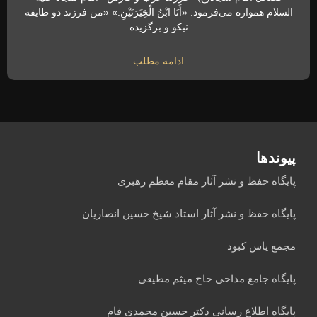
السلام همواره می‌فرمود: «أَنَا ابْنُ الْخِیَرَتَیْنِ.» «من فرزند دو طایفه
نیکو و برگزیده
ادامه مطلب
پیوندها
پایگاه حفظ و نشر آثار مقام معظم رهبری
پایگاه حفظ و نشر آثار استاد شیخ حسین انصاریان
مجمع یاس کبود
پایگاه جامع مداحی حاج میثم مطیعی
پایگاه اطلاع رسانی دکتر حسین محمدی فام