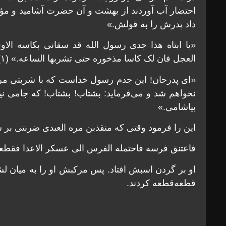
احتضار آب آوردند از بهشت و آن حضرت آشامید و مؤ
داد پدرش را به قولش.»
«یا ابتاه هذا جدی رسول الله قد سقانی بکاسه الاو
العجل فان لک کاسا مذخوره حتی تشربها الساعه.» (۱)
«ای پدرجان! این جدم رسول خداست که با شربتی مر
نخواهم شد و می‌فرماید: بشتاب! بشتاب! که جامی نی
بیاشامی.»
این را فرمود وقتی که منقذبن مره العبدی ضربتی بر سر
فاعتنق فرسه فاحتمله الفرس الی عسکر الاعدا فقطعوه بس
او بر گردن اسبش افتاد. پس مرکبش او را به میان ل
قطعه‌قطعه کردند.