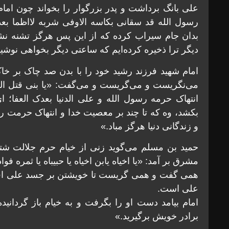
علی بانگ برداشت و پدر بزرگوار را بخواند چون امام 
رسول الله قد سقانی بکاسه الاوفی شربه لااظما بعد
بدان جام سیراب کرده که از این پس هرگز تشنه نش
دیگر ترا ذخیره کرده‌ایم که ساعتی دیگر بخواهی نوشید
امام شهید فرزند رشید خود را با بدن صد چاک بر خاک
می‌نگریست و می‌گریست و می‌گفت: «یا بنی قتل الله
انتهاک حرمه رسول الله و علی الدنیا بعدک العفا؛ 
بکشد، وه که تا چند بر معصیت خدا و انتهاک حرمت رسو
و زندگانی دنیا هرگز مباد.»
حمید بن مسلم می‌گوید زنی از خیام حرم جلالت شتاب
مشرق بر آمد: «یا اخیاه یابن اخیاه یا حبیباه یا ثمره فوادا
همی گفت و همی گریست تا خویشتن بر جسد علی افکن
علی است.
امام بیامد دست او را بگرفت و به خیام باز گردانید
برادر خویش برگیرید.»