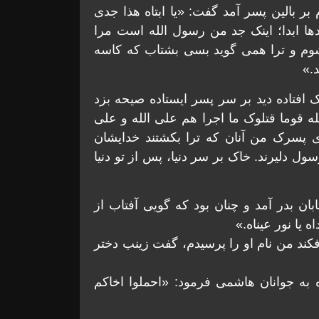
بر بالین پسر آمد گفت: «یا ابتاه هذا جدی
ها ابدا؛ اینک جد من رسول الله است مرا
وم و ترا همی‌ گوید بسی بشتاب که کاسه
.»
 افتاده دید بر سر پسر ایستاده صیحه بزد
 قوما قتلوک ما اجرا هم علی الله و علی
ای پسرک من آنان که ترا بکشتند خدایشان
ل دلیرند. خاک بر سر دنیا، پس از تو دنیا
ان بدر آمد و چنان بود که گویی آفتاب از
ه یا نور عیناه.»
د من نام او را پرسیدم، گفت زینب دختر
ه به جوانان هاشمی فرمود: «احملوا اخاکم