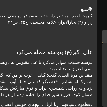
📚منبع
کبریت احمر، جهاد در راه خدا، محمدباقر بیرجندی، ص ۳۵۵
(۱) و (۲) بحارالانوار، علامه مجلسی، ج۴۵، ص۴۴
علی اکبر(ع) پیوسته حمله می‌کرد
پیوسته حملات متواتر می‌کرد تا عدد مقتولین به دوی
بسی احتراز و اجتناب بود.
منقد بن مرة العبدی گفت: گناهان عرب بر من که اگر 
به مرگ او ننشانم. دفعه دیگر که علی حمله آورد منقد 
بزد و به روایتی شمشیری براند و فرق مبارکش بشکا
صفتان کوفه فرزند شیر خدای را افتاده دیدند از هر ط
«قطعوه باسیافهم اربا اربا؛ با تیغ‌های خویش اعضای ا