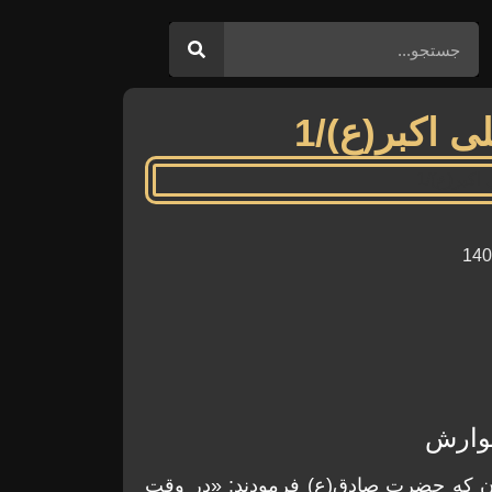
اکبر(ع)/1
گوارش
نان که حضرت صادق(ع) فرمودند: «در وقت