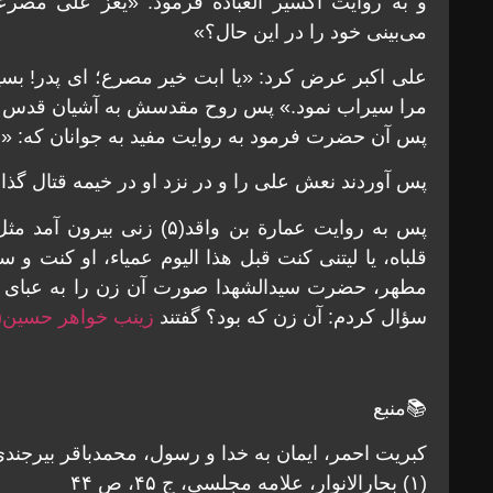
و به روايت اكسير العبادة فرمود: «يعز علی مص
می‌بينی خود را در اين حال؟»
علی اكبر عرض كرد: «يا ابت خير مصرع؛ ای پدر! ب
مرا سيراب نمود.» پس روح مقدسش به آشيان قدس پر
پس آن حضرت فرمود به روايت مفيد به جوانان كه: «بر
پس آوردند نعش علی را و در نزد او در خيمه قتال گذاش
پس به روايت عمارة بن واقد(۵)
قلباه، يا ليتنی كنت قبل هذا اليوم عمياء، او كنت و 
مطهر، حضرت سيدالشهدا صورت آن زن را به عبای خود
سؤال كردم: آن زن كه بود؟ گفتند
زينب خواهر حسين(
📚منبع
کبریت احمر، ایمان به خدا و رسول، محمدباقر بیرجندی،
(۱) بحارالانوار، علامه مجلسی، ج ۴۵، ص ۴۴