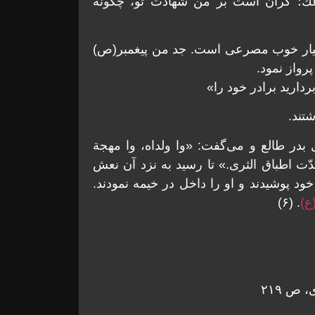
رعك؛ گران است بر من شهادت تو، چگونه
سيار خوب مصرعی است. جد من پيغمبر(ص)
واز نمود.
داريد برادر خود را»
تند.
 زنی بيرون آمد مثل بدر طالع و می‌گفت: «وا ولداه، وا مهجة
سدّت اطباق الثری.» تا رسيد به نزد آن نعش
 پوشيدند و او را داخل در خيمه نمودند.
ع)
. (۶)
 ص ۲۱۹