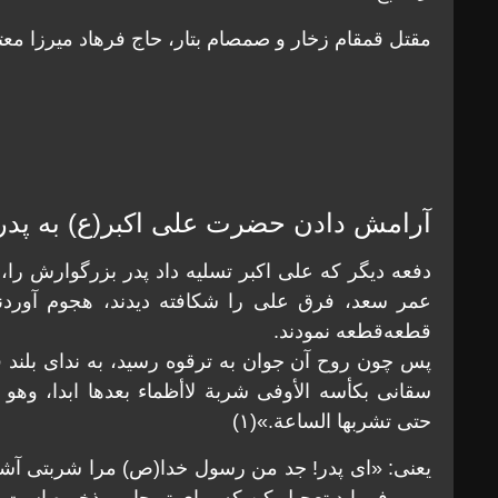
مقتل قمقام زخار و صمصام بتار، حاج فرهاد میرزا معتمد الدو
آرامش دادن حضرت علی اكبر(ع) به پد
دفعه ديگر كه علی اكبر تسليه داد پدر بزرگوارش را،
عمر سعد، فرق علی را شكافته ديدند، هجوم آورد
قطعه‌قطعه نمودند.
پس چون روح آن جوان به ترقوه رسيد، به ندای بلند فري
سقانی بكأسه الأوفی شربة لاأظماء بعدها ابدا، وهو
حتی تشربها الساعة.»(۱)
يعنی: «ای پدر! جد من رسول خدا(ص) مرا شربتی آشام
و می‌فرمايد تعجيل كن كه برای تو جامی ذخيره است آن