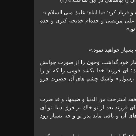
رياد كرد: «يا ابتاه! عليك منی السلام.»
لی مرتضی و جده‌ام خديجه كبری و جده
و.»
بسيار خواهيد نمود.»
كنار خود گذاشت وخون را از صورت جوانش
وك؛ ای فرزند! خدا بكشد قومی را كه تو را
مت رسول.» واشك چشم های آن حضرت فرو
ك العفا (۴) يا بنی اما انت فقد استرحت من الدنيا و ضيمها، و قد صرت
 فرزند بعد از تو خاك بر فرق دنيا. تو ای
ی آن و باقی ماند پدر تو و چه بسيار زود