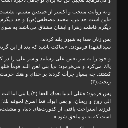
و به روايت منتخب و اكسير از حميدبن مسلم، نشست و ف
«اين است جد من، محمد مصطفی(ص) و جد ديگرم ع
ديگرم فاطمه زهرا و ايشان مشتاق می‌باشند به سوی ت
پس زنان صدا به شيون بلند كردند.
سيدالشهدا فرمودند: «ساكت باشيد كه بعد از اين گريه 
و خود را به سر نعش علی رسانيد و سر علی را در 
پاك می‌كرد و می‌فرمود: «يا بنی لعن الله قوماً قتل
كشتند. چه بسيار جرأت كردند بر خدای و هتك حر
ريخت.(۳)
پس فرمود: «علی الدنيا بعد
الی روح و ريحان، و بقي ابوك فما اسرع لحوقه بك؛ ای
فرزند استراحت يافتی از كدورت‌های دنيا، و مشقت‌ها
است كه به تو ملحق شود.»