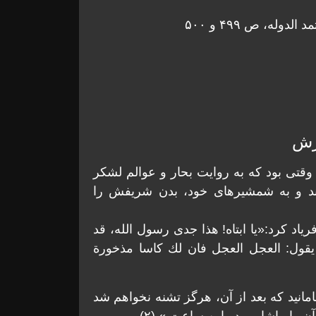
له، ص ۴۹۹ و ۵۰۰
رش
 وقتی بود كه به روايت بحار و عوالم لشكر
ند و به شمشيرهای خود، بدن شريفش را
اد كرد:«یا ابتاه! هذا جدی رسول الله، قد
 يقول: العجل العجل فان لك كاسا مذخورة
انيد كه بعد از آن، هرگز تشنه نخواهم شد
 را بياشامی در اين ساعت.» (۲)