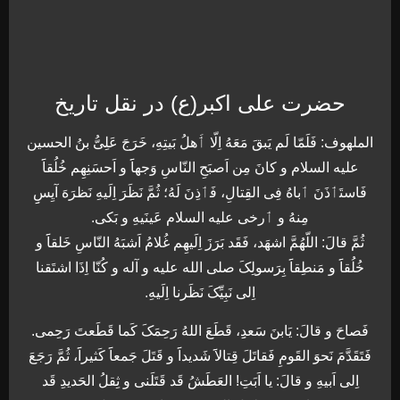
حضرت علی اکبر(ع) در نقل تاریخ
الملهوف: فَلَمّا لَم یَبقَ مَعَهُ اِلّا ٲَهلُ بَیتِهِ، خَرَجَ عَلِیُّ بنُ الحسین
علیه السلام و کانَ مِن اَصبَحِ النّاسِ وَجهاََ و اَحسَنِهِم خُلُقاََ
فَاستَٲذَنَ ٲباهُ فِی القِتالِ، فَٲذِنَ لَهُ؛ ثُمَّ نَظَرَ اِلَیهِ نَظرَهَ آیِسِِ
مِنهُ و ٲرخی علیه السلام عَینَیهِ و بَکی.
ثُمَّ قالَ: اللّهُمَّ اشهَد، فَقَد بَرَزَ اِلَیهِم غُلامُ اَشبَهُ النّاسِ خَلقاََ و
خُلُقاََ و مَنطِقاََ بِرَسولِکَ صلی الله علیه و آله و کُنّا اِذَا اشتَقنا
اِلی نَبِیِّکَ نَظَرنا اِلَیهِ.
فَصاحَ و قالَ: یَابنَ سَعدِِ، قَطَعَ اللهُ رَحِمَکَ کَما قَطَعتَ رَحِمی.
فَتَقَدَّمَ نَحوَ القَومِ فَقاتَلَ قِتالاََ شَدیداََ و قَتَلَ جَمعاََ کَثیراََ، ثُمَّ رَجَعَ
اِلی اَبیهِ و قالَ: یا اَبَتِ! العَطَشُ قَد قَتَلَنی و ثِقلُ الحَدیدِ قَد