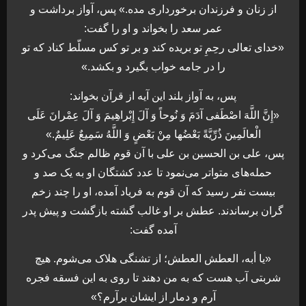
از زنان و فرزندان برخوردارى مده.» پس، آواز برداشت و
عمر سعد را بخواند و او را گفت:
«خداى تعالى رحِمِ تو بريده كند و بر تو كس مسلّط كناد كه تو
را در جامه خواب بگيرد و بكشد.»
پس، به آواز بلند اين آيه از قرآن بخواند:
«إِنَّ اللَّهَ اصْطَفى‏ آدَمَ وَ نُوحاً وَ آلَ إِبْراهِيمَ وَ آلَ عِمْرانَ عَلَى
الْعالَمِينَ ذُرِّيَّةً بَعْضُها مِنْ بَعْضٍ وَ اللَّهُ سَمِيعٌ عَلِيمٌ.»
پس، على بن الحسين بن على با آن قوم ظالم جنگ مى‌‏كرد و
حمله‏‌هاى متواتر مى‏‌نمود تا عدد كشتگان او به يک صد و
بيست نفر رسيد كه آن قوم به فرياد آمده، او را چند زخم
گران برساندند. عطش بر او غالب گشته بازگشت و پيش پدر
آمده گفت:
«يا أبه، العطش العطش؛ از تشنگى هلاک مى‏‌شوم. هيچ
شربتى آب هست كه به من دهند تا روى به اين فسقه فجره
آرم و دمار از ايشان برآرم؟»