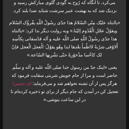
می‌کرد، تا آنگاه که رُوح به گودی گلوی مبارکش رسید و
نزدیک شد که به بهشت عنبر سرشت شتابد صدا بلند کرد.
«یاابتاه علیْک مِنّیِ السّلامُ هذا جدّی رسُولُ اللّهِ یقْرؤُک السّلام
ویقوُلُ عجّلِ الْقُدُوم اِلیْنا.» وبه روایت دیگر ندا کرد: «یاابتاه
هذا جدّی رسُولُ اللّهِ صلی اللّه علیه و آله قدْسقانی بِکاْسِهِ
اْلاوْفی شرْبةً لااظْماُ بعْدها ابدا وهُو یقوُلُ: الْعجل الْعجل فاِنّ
لک کاءْسا مذْخوُرةً حتّی تشْرِبها السّاعة.»
یعنی «اینک جدّ من رسول خدا صلی اللّه علیه و آله و سلّم
حاضر است و مرا از جام خویش شربتی سقایت فرمود که
هرگز پس از آن تشنه نخواهم شد و می‌فرماید:
ای حسین!
تعجیل کن در آمدن که جام دیگر از برای تو ذخیره کرده‌ام تا
در این ساعت بنوشی.»