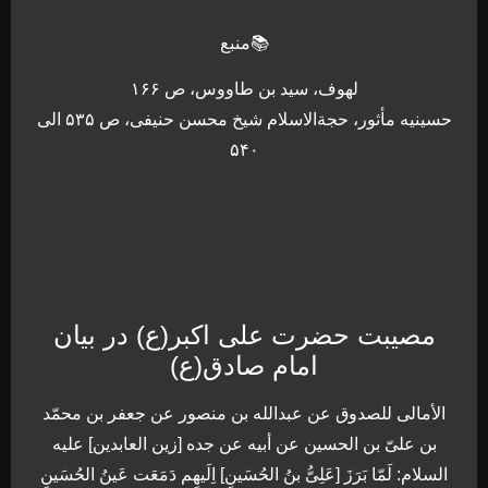
📚منبع
لهوف، سید بن طاووس، ص ۱۶۶
حسینیه مأثور، حجةالاسلام شیخ محسن حنیفی، ص ۵۳۵ الی
۵۴۰
مصیبت حضرت علی اکبر(ع) در بیان
امام صادق(ع)
الأمالی للصدوق عن عبدالله بن منصور عن جعفر بن محمّد
بن علیّ بن الحسین عن أبیه عن جده [زين العابدین] علیه
السلام: لَمّا بَرَزَ [عَلِیُّ بنُ الحُسَینِ] اِلَيهِم دَمَعَت عَینُ الحُسَینِ