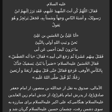
علیه السلام.
فَقالَ: اللّهُمَّ کُن أنتَ الشَّهیدَ عَلَیهِم، فَقَد بَرَزَ اِلَیهِمُ ابنُ
رَسولِکَ، و أشبَهُ النّاسِ وَجهاً وسَمتاً بِهِ، فَجَعَلَ یَرتَجِزُ و هُوَ
یَقولُ
«أنَا عَلِیُّ بنُ الحُسَینِ بن عَلِیّ
نَحنُ و بَیتِ اللهِ أولي بِالنَّبِیّ
ما تَرَونَ کَیفَ أحمی عَن أبی
فَقَتَلَ مِنهُم عَشَرَةً ثُمَ رَجَعَ الی أبیهِ.» فَقالَ: «یا أبَه العَطَشُ.»
فَقالَ الحُسَینُ علیه‌السلام: «صَبراً یا بُنَیَّ، یَسقیکَ جَدُّکَ
بِالکَأسِ الأَوفی، فَرَجَعَ فَقاتَلَ حَتّی قَتَلَ مِنهُم أربَعَةً و أربَعینَ
رَجُلًا، ثُمَّ قُتِلَ صَلَّی اللهُ عَلَیهِ.»
الأمالی، صدوق به نقل از عبدالله بن منصور، از امام جعفر
صادق(ع)، از پدرش امام باقر(ع)، از جدش امام زین العابدین
علیه‌السلام: هنگامی‌که علی اکبر علیه‌السلام برای مبارزه به
سوی دشمن رفت، چشمان حسین علیه‌السلام گریان شد و