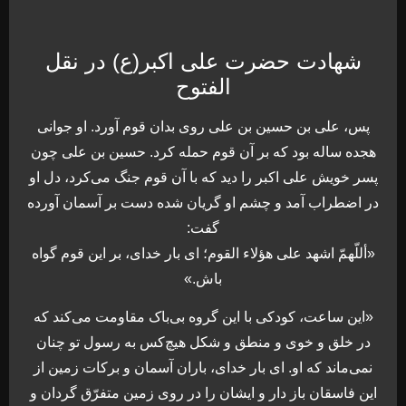
شهادت حضرت علی اکبر(ع) در نقل
الفتوح
پس، على بن حسين بن على روى بدان قوم آورد. او جوانى
هجده ساله بود كه بر آن قوم حمله كرد. حسين بن على چون
پسر خويش على اكبر را ديد كه با آن قوم جنگ مى‏‌كرد، دل او
در اضطراب آمد و چشم او گريان شده دست بر آسمان آورده
گفت:
«أللّهمّ اشهد على هؤلاء القوم؛ اى بار خداى، بر اين قوم گواه
باش.»
«اين ساعت، كودكى با اين گروه بی‌باک مقاومت مى‌‏كند كه
در خلق و خوى و منطق و شكل هيچ‌كس به رسول تو چنان
نمى‏‌ماند كه او. اى بار خداى، باران آسمان و بركات زمين از
اين فاسقان باز دار و ايشان را در روى زمين متفرّق گردان و