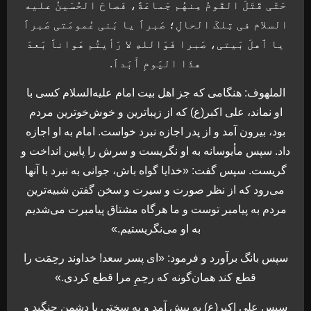
حَتّی قَتَلَ القَومُ مِنهُم جَماعَةً، فَصاحَ الحُسَینُ علیه
السلام فی تِلکَ الحالِ؛ صَبراََ یا بَنی عُمومَتی صَبراََ
یا ٲهلَ بَیتی، صَبرا فَوَاللهِ لا رَأیتُم هَواناََ بَعدَ
هذَا الیَومِ ٲَبَداََ.
الملهوف: هنگامی که جز اهل بیت امام علیه‌السلام کسی با
او نماند، علی اکبر(ع) که از زیباترین و خوش‌خوترین مردم
بود، بیرون آمد و از پدر اجازه نبرد خواست. امام به او اجازه
داد. سپس مأیوسانه به او نگریست و سرش را پایین انداخت و
گریست. سپس گفت: «خدایا گواه باش، جوانی به نبرد با آنها
می‌رود که از نظر صورت و سیرت و سخن گفتن شبیه‌ترین
مردم به پیامبر توست و ما هرگاه مشتاق پیامبرت می‌شدیم
به او می‌نگریستیم.»
سپس بانگ برآورد و فرمود: «ای پسر سعد! خداوند رحِمَت را
قطع کند همان‌گونه که رحِمِ مرا قطع کردی.»
سپس علی اکبر(ع) به پیش آمد و به سختی با دشمن جنگید و