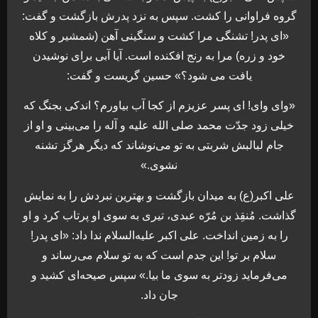
گروه فراوانی را کشت. سپس به نزد پدرش بازگشت و گفت:
«ای پدر! تشنگی مرا کشت و سنگینی آهن (شمشیر و کلاه
خود و زره) مرا به رنج افکنده است. آیا آبی برای نوشیدن
یافت می شود؟» حسین گریست و گفت:
«وای وای! ای پسر عزیزم از کجا آب بیاورم؟ اندکی بجنگ که
خیلی زود جدّت محمد صلی الله علیه و آله را می‌بینی و او از
جام لبالبش شربتی به تو می‌نوشاند که دیگر هرگز تشنه
نشوی.»
علی اکبر(ع) به میدان بازگشت و بهترین نبردش را به نمایش
گذاشت. مُنقِذ بن مُرّه عبدی، تیری به سوی او پرتاب کرد و او
را به زمین انداخت. علی اکبر علیه‌السلام ندا داد: «ای پدر!
سلام بر تو! این جدم است که به تو سلام می‌رساند و
می‌فرماید زودتر به سوی ما بیا.» سپس صیحه‌ای کشید و
جان داد.