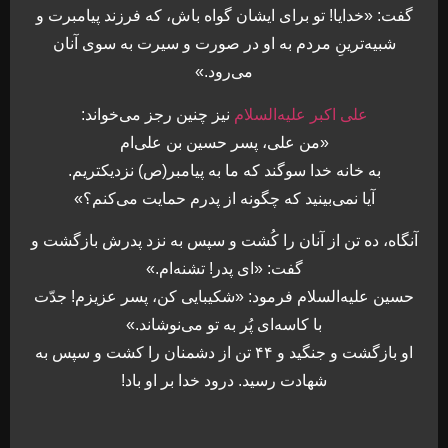
گفت: «خدایا! تو برای ایشان گواه باش، که فرزند پیامبرت و
شبیه‌ترینِ مردم به او در صورت و سیرت به سوی آنان
می‌رود.»
علی اکبر علیه‌السلام
نیز چنین رجز می‌خواند:
«من علی، پسر حسین بن علی‌ام
به خانه خدا سوگند که ما به پیامبر(ص) نزدیکتریم.
آیا نمی‌بینید که چگونه از پدرم حمایت می‌کنم؟»
آنگاه، ده تن از آنان را کُشت و سپس به نزد پدرش بازگشت و
گفت: «ای پدر! تشنه‌ام.»
حسین علیه‌السلام فرمود: «شکیبایی کن، پسر عزیزم! جدّت
با کاسه‌ای پُر به تو می‌نوشاند.»
او بازگشت و جنگید و ۴۴ تن از دشمنان را کشت و سپس به
شهادت رسید. درود خدا بر او باد!