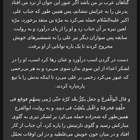
گناهان عرب بر من باشد اگر عبور این جوان از نزد من افتاد
پدرش را به عزایش ننشانم، پس همین طور که جناب علی
اکبر علیه‌السّلام حمله می‌کرد به مرّة بن منقذ برخورد، مرّه
لعین نیزه بر آن جناب زد و او را از پای درآورد و به روایت
سابقه پس سواران دیگر نیز علی را به شمشیرهای خویش
مجروح کردند تا یک باره توانایی از او برفت.
دست در گردن اسب درآورد و عنان رها کرد اسب، او را در
لشکر اعداء از این سوی بدان سوی می‌برد و به هر بی‌رحمی
که عبور می‌کرد زخمی بر علی می‌زد تا اینکه بدنش را با تیغ
پاره‌پاره کردند.
و قال ابُوالْفرجُ و جعل یکِرُّ بعْد کرّة حتّی رُمِی بِسهْمٍ فوقع فی
حلْقِهِ فخرقهُ و اقْبل ینْقلِبُ فی دمِهِ. و به روایت ابوالفرج
همین‌طور که شه‌زاده حمله می‌کرد بر لشکر تیری به گلوی
مبارکش رسید و گلوی نازنینش را پاره کرد. آن جناب از کار
افتاد و در میان خون خویش می‌غلطید و در این اوقات تحمّل