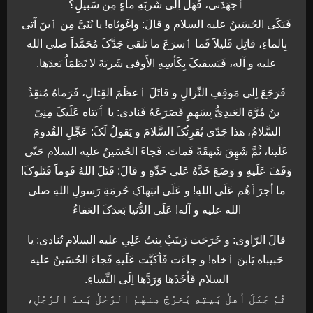
ٲجهَدَنی، فَهَل اِلی شَربَهِ ماءِِ مِن سَبیلِِ؟
فَبَکَی الحُسَینُ علیه السلام و قالَ: واغَوثاه! یا بُنَیَّ مِن ٲینَ آتی
بِالماءِ، قاتِل قَلیلاََ فَما ٲسرَعَ ما تَلقی جَدَّکَ مُحَمَّداََ صلی الله
علیه و آله، فَیَسقیکَ بِکَأسِهِ الأَوفی شَربَةَ لا تَظمَاُ بَعدَها.
فَرَجَعَ اِلی مَوقِفِ النِّزالِ و قاتَلَ ٲعظَمَ القِتالِ، فَرَماهُ مُنقِذُ
بنُ مُرَّهَ العَبدِیُّ بِسَهمِِ فَصَرَعَهُ فَنادی: یا ٲَبَتاه عَلَیکَ مِنِیّ
السَّلامُ، هذا جَدّی یُقرِئُکَ السَّلامَ و یَقولُ لَکَ: عَجِّلِ القُدومَ
عَلَینا، ثُمَّ شَهِقَ شَهقَةً فَماتَ. فَجاءَ الحُسَینُ علیه السلام حَتّی
وَقَفَ عَلَیهِ و وَضَعَ خَدَّهُ عَلی خَدِّهِ و قالَ: قَتَلَ اللهُ قَوماََ قَتَلوکَ!
ما أجرَٲَهُم عَلَی اللهِ! و عَلَی انتِهاکِ حُرمَةِ رَسولِ اللهِ صلی
الله علیه و آله! عَلَی الدُّنیا بَعدَکَ العَفاءُ
قالَ الرّاوی: و خَرَجَت زَینَبُ بِنتُ عَلِیِِ علیه السلام تُنادی: یا
حَبیباه یَابنَ ٲخاه! و جاءَت فَأکَبَّت عَلَیهِ فَجاءَ الحُسَینُ علیه
السلام فَأَخَذَها وَرَدَّها اِلَی النِّساءِ‌.
ثُمَّ جَعَلَ أهلُ بَیتِهِ یَخرُجُ مِنهُمُ الرَّجُلُ بَعدَ الرَّجُلِ،