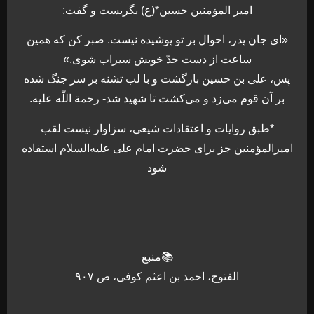
امير المؤمنين حسين*(ع) بگريست و گفت:
«اى جان پدر، احوال بر تو پوشيده نيست. صبر كن كه همين
ساعت از دست جدّ خويش سيراب شوى.»
پس، على بن حسين بازگشت و با لب تشنه بر سر جنگ شده
بر آن قوم مى‏‌زد و مى‏‌كشت تا شهيد شد- رحمة اللّه عليه.
*طبق روایات و اعتقادات شیعی، سزاوار نیست لقب
امیرالمؤمنین جز برای حضرت امام علی علیه‌السلام استفاده
شود
📚منبع
الفتوح، احمد بن اعثم کوفی، ص ۹۰۷