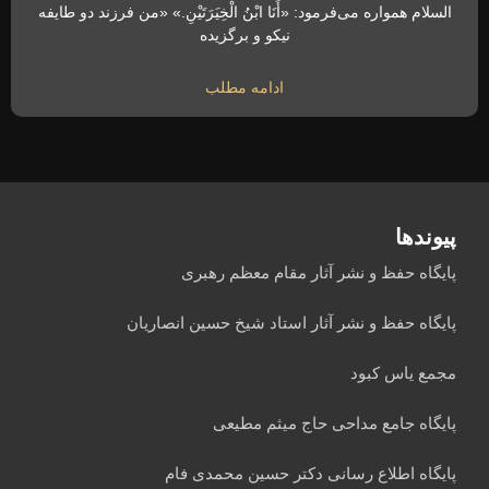
السلام همواره می‌فرمود: «أَنَا ابْنُ الْخِیَرَتَیْنِ.» «من فرزند دو طایفه
نیکو و برگزیده
ادامه مطلب
پیوندها
پایگاه حفظ و نشر آثار مقام معظم رهبری
پایگاه حفظ و نشر آثار استاد شیخ حسین انصاریان
مجمع یاس کبود
پایگاه جامع مداحی حاج میثم مطیعی
پایگاه اطلاع رسانی دکتر حسین محمدی فام