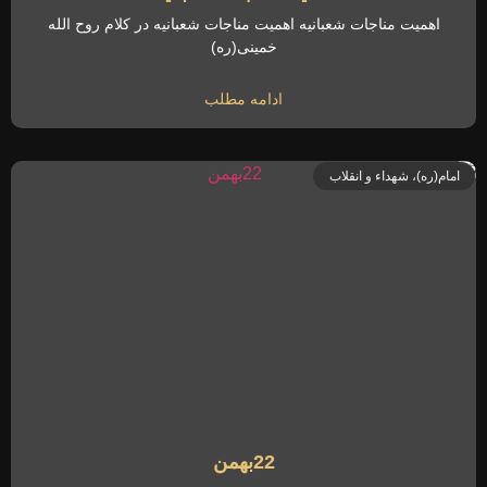
اهمیت مناجات شعبانیه اهمیت مناجات شعبانیه در کلام روح الله
خمینی(ره)
ادامه مطلب
امام(ره)، شهداء و انقلاب
22بهمن