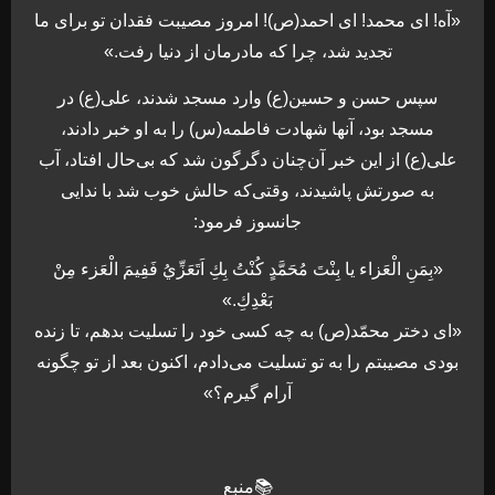
«آه! ای محمد! ای احمد(ص)! امروز مصيبت فقدان تو برای ما
تجديد شد، چرا كه مادرمان از دنيا رفت.»
سپس حسن و حسين(ع) وارد مسجد شدند، علی(ع) در
مسجد بود، آنها شهادت فاطمه(س) را به او خبر دادند،
علی(ع) از اين خبر آن‌چنان دگرگون شد كه بی‌حال افتاد، آب
به صورتش پاشيدند، وقتی‌كه حالش خوب شد با ندایی
جانسوز فرمود:
«بِمَنِ الْعَزاء يا بِنْتَ مُحَمَّدٍ كُنْتُ بِكِ اَتَعَزِّيُ فَفِيمَ الْعَزء مِنْ
بَعْدِكِ.»
«ای دختر محمّد(ص) به چه كسی خود را تسليت بدهم، تا زنده
بودی مصيبتم را به تو تسليت می‌دادم، اكنون بعد از تو چگونه
آرام گيرم؟»
📚منبع