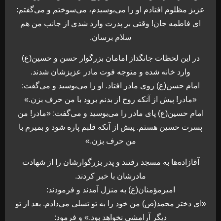
عزیز مظلوم افتادم او را می‌بوسیدم، می‌سوختم و می‌گفتم:
ای فاطمه جان! وقتی بر پدرت وارد شدی از جانب من هم
سلام برسان.
در این لحظات جانگداز امامان بزرگوار حسن و حسین(ع)
وارد خانه شده و متوجه فوت مادر عزیزشان شدند.
امام حسن(ع) روی مادر افتاد. او را می‌بوسید و می‌گفت:
«مادر! پیش از آنکه روح از بدنم برود با من حرف بزن.»
امام حسین(ع) پای مادر را می‌بوسید و می‌گفت: «مادر! من
پسرت حسین هستم. پیش از آنکه قلبم پاره شود و بمیرم با
من حرف بزن.»
آقازاده‌ها به مسجد رفتند و پدر بزرگوارشان را از شهادت
مادرشان با خبر کردند.
امیرمؤمنان(ع) به منزل آمدند و فرمودند:
«ای دختر محمد(ص) من خود را به تو تسلی می‌دادم. بعد از تو
دیگر آرامشی نخواهد بود.» و فرمود: