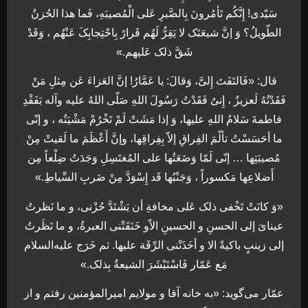
سَیّدی! إِنَّکُم تَأمُرونَ بِالصَّبرِ عَلی الْمُصیبَهِ، فَما هذا الحُزنُ
الطّویلُ؟ وَ إنَّ شیعَتَک لا یَقِرُّ لَهُم قَرارً بِاحْتِجابِکَ عَنْهُم ، وَقَدْ
شَقَّ ذلک عَلیهم.»
قال: «فَالتَفَتَ إِلیَّ، وَقالَ: یا عَمَّارُ! إنَّ العَزاءَ عَن مِثلِ مَنْ
فَقَدْتُهُ لَعزیزٌ ، إِنیٌ فَقَدْتُ رَسُولَ اللهِ صَلّی اللهُ علیه وآله بَفَقْدِ
فاطمةَ سَلامُ اللهِ علیها، وَ إذا مَشَتْ لَمْ تَخْرُمْ مَشْیَتُه ، و إنّی
ما أحَسَسْتُ تألّمَ الفِراقِ إلاّ بِفِراقِها، وإنَّ أَعْظَمَ ما لَقیتْ مِنْ
مُصیبَتِها … إنّی لَمّا وَضَعَتُها علی المُغتَسِلِ وَجَدَتُ ضِلْعاً مِن
أَضلاعِها مَکسوراً ، وَجَنْبُها قَد إِسْوَدَّ مِنْ ضَربِ السِّیاطِ.»
«وَ کانَتْ تَخْفی ذلک عَلی مخافةِ أن یَشْتَدَّ حُزْنی، و ما نَظرتُ
عینایَ إلی الحسنِ و الحسینِ الاّو خَنَقَتْنی العبرةُ، و ما نَظَرتُ
إلی زینبٍ باکیةً الا و أخَذَتْنی الرِّقَة علیها. ثم خَرَج علیه‌السلام
مَع عَمّار فَاسْتَبْشَرَ الشیعةُ بِذلک.»
عمّار می‌گوید: «به خانه آقا و مولایم امیرالمؤمنین رفتم و از