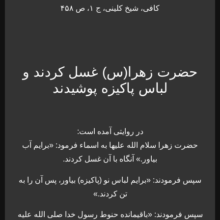
کافی، شیخ کلینی، ج ۱، ص ۴۵۸
حضرت زهرا(س) غسل کردند و
لباس پاکیزه پوشیدند
در روایتی آمده است:
حضرت زهرا سلام الله علیها به اسماء فرمود: «برایم آب
بیاور.» آنگاه با آن غسل کردند.
سپس فرمودند: «برایم لباس نو (پاکیزه) بیاور، پس آن را به
تن کردند.»
سپس فرمودند: «باقیمانده حنوط رسول خدا صلی الله علیه