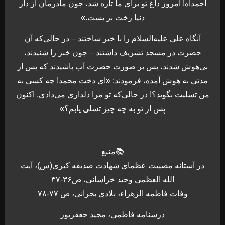
احمداه! امروز داغ تو برای ما تازه شد، چون مادرمان از دار
دنیا رخت بر بست.»
آنگاه علی علیه‌السلام را با خبر ساختند – در حالی‌که آن
حضرت در مسجد تشریف داشتند – چون خبر را شنیدند،
بی‌هوش شدند، پس بر صورت حضرت آب پاشیدند که پس از
مدتی به هوش آمده، فرمودند: «ای دخت محمد! چه کسی به
من تسلیت بگوید؟! در حالی‌که تو مرا دلداری می‌دادی. اکنون
پس از تو به چه چیز تسلی یابم؟»
📚منبع
در آستانه مصیبت عظمای شهادت صدیقه کبری(س)، آیت
الله العظمی وحید خراسانی، ص۳۶-۳۷
وفات فاطمه الزهراء، بلادی بحرانی، ص ۷۷-۷۸
درسنامه فاطمی، مجید جعفرپور