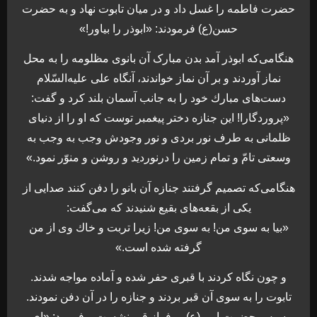
حضرت فاطمه را غسل داد و در ميان تابوت نهاد و به حضرت
حسن(ع) فرمودند: «ابوذر را بياور!»
هنگامى‌كه ابوذر آمد بدن مبارک آن بانوى مظلومه را به محل
نماز آوردند و بر آن نماز خواندند، آنگاه على عليه‌السّلام
دست‌هاى مبارك خود را به جانب آسمان بلند كرد و گفت:
«پروردگارا! اين جنازه دختر پيغمبر توست كه او را از دنياى
ظلمانى به طرف نور بردى و نور وجودش وجب به وجب به
وسعتى تامّ و تمام زمين را درنورديد و روشن و منوّر نمود.»
هنگامى‌كه تصميم گرفتند جنازه آن بانو را دفن كنند صدايى از
يكى از بقعه‏‌هاى بقيع شنيدند كه مى‏‌گفت:
«بيا به سوى من! به سوى من! زيرا تربت و خاك وى از من
گرفته شده است.»
و چون نگاه كردند با قبرى حفر شده و آماده مواجه شدند.
تابوت را به سوى آن قبر بردند و جنازه را در آن دفن نمودند.
سپس حضرت امير(ع) بر فراز قبر نشست و فرمود: «اى