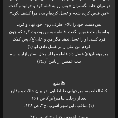
در میان خانه بگستران.» پس رو به قبله کرد و خوابید و گفت:
«من قبض کرده شدم و غسل کرده‌ام بدن مرا کشف نکن.»
پس دست خود را بالای طرف روی خود نهاد و مُرد.
و اسما بنت عمیس گفت: فاطمه به من وصیت کرد که چون
مُرد کسی او را غسل ندهد مگر من و علی(ع). پس کمک
کردم من علی را بر غسل دادن او. (۱)
امیرمؤمنان(ع) غسل داد فاطمه را از محل بستن ازار و اسما
بنت عمیس از پایین آن.(۲)
📚منبع
جُنةُ العاصمه، میرجهانی طباطبایی، در بیان حالات و وقایع
بعد از رحلت پیامبر(ص)، ص ۶۶۱
(۱) مناقب، ابن شهر آشوب، ج۳، ص ۱۳۸؛
مسند، احمدبن حنبل، ج ۶، ص ۴۶۱