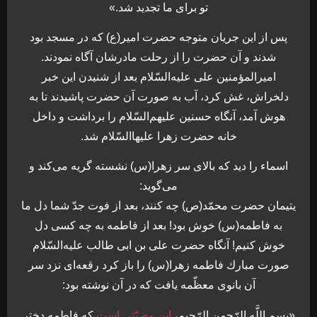
تو براى ما تجديد شد.»
پس از اين جريان متوجه حضرت امير(ع) كه در مسجد بود
شدند و آن حضرت را از رحلت مادرشان آگاه نمودند.
اميرالمؤمنين على عليه‌السّلام بعد از شنيدن اين خبر
دلخراش، غش كرد، آب به صورت آن حضرت پاشيدند تا به
هوش آمد، آنگاه حسنين عليهم‌السّلام را برداشت و داخل
خانه حضرت‏ زهرا عليهاالسّلام شد.
اسماء را ديد كه بالاى سر زهرا(س) نشسته گريه مى‏‌كند و
مى‌‏گويد:
يتيمان حضرت محمّد(ص) چه كنند، بعد از فوت جدّ شما دل ما
به فاطمه(س) خوش بود! بعد از فاطمه به چه كسى دل
خوش كنيم! آنگاه حضرت على بن ابى طالب عليه‌السّلام
صورت مبارك فاطمه زهرا(س) را باز كرد رقعه‏‌اى نزد سر
آن بانوى معظّمه يافت كه در آن نوشته بود:
«بسم اللَّه الرّحمن الرّحيم،
اين وصيّتى است
كه فاطمه دختر