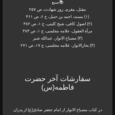
📚منبع
مقتل، مقرم، روز شهادت، ص ۲۵۷
(۱) مسند، احمد بن حنبل، ج ۶، ص ۴۶۱
(۲) اصول کافی، شیخ کلینی، ج ۱، ص ۳۸۲
مرآة العقول، علامه مجلسی، ج ۱، ص ۳۸۳
(۳) مصباح الانوار، عبدالله شبر
(۴) بحارالانوار، علامه مجلسی، ج ۱۷، ص ۲۷۱
سفارشات آخر حضرت
فاطمه(س)
در كتاب مصباح الانوار از امام جعفر صادق(ع) از پدران