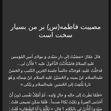
مصیبت فاطمه(س) بر من بسیار
سخت است
قالَ عمّارُ: «مَضَیْتُ إلی دارِ سَیّدی وَ مولای أمیرِ المُؤمنین
عَلیهِ السلامُ فاسْتَأْذَنْتُ الدُّخُولَ علیه ؟ فَأَذَّنَ لی…
فَدَخَلْتُ عَلیهِ، فَوَجَدْتُه جالساً جلسةَ الحَزینِ الکَئیبِ و الحَسَنُ
علیه‌السلام عَنْ یمینه و الحُسَیْنُ عَلیه السلام عَنْ شِمالِه وَ هُوَ
تارةً یَلْتَفِتُ إلیَ الحُسَینِ علیه‌السلام و یَبْکی.»
«فلَمّا نَظَرتُ إلی حالِه وَ حالِ وُلدِه ، لَمْ أَمْلِکْ نَفْسی دُونَ أَنْ
أَخَذَتنی العبرةُ وَ بَکیْتُ بُکاءً شدیداً ، فَلَمّا سَکَنَ نَشیجی قلتُ :
سَیّدی! أَتأْذَنُ لی بِالکَلامِ ؟ قال: « تَکَلَّمْ یا أَبَا الیَقْظان» قُلتُ :