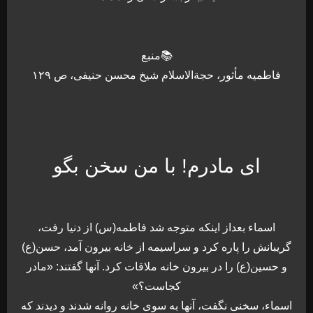
📚منبع
فاطمیه مأثور، حجةالاسلام شیخ محسن حنیفی، ص ۱۲۹
ای مادرم! با من سخن بگو
اسماء بعداز اینکه متوجه شد فاطمه(س) از دنیا رفت،
گريبانش را پاره كرد و سراسيمه از خانه بيرون آمد، حسن(ع)
و حسين(ع) را در بيرون خانه ملاقات كرد. آنها گفتند: «مادر
كجاست؟»
اسماء، سخنی نگفت، آنها به سوی خانه روانه شدند و ديدند كه