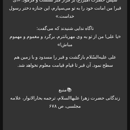
قبر! من امانت خود را به تو مى‏‌سپارم، اين جنازه دختر رسول
خداست.»
ناگاه ندايى شنيدند كه مى‌‏گفت:
«يا على! من از تو به وى مهربانترم. برگرد و مغموم و مهموم
مباش!»
على عليه‌السّلام بازگشت و قبر را مسدود و با زمين هم
سطح نمود. آن قبر تا قيام قيامت معلوم نخواهد شد.
📚منبع
زندگانى حضرت زهرا عليهاالسلام، ترجمه بحارالانوار، علامه
مجلسی، ص ۶۷۸