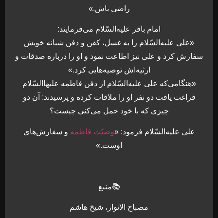
راضى باش.»
امام باقر عليه‌السّلام می‌فرمایند:
«على عليه‌السّلام را به غسل، كفن و دفن شبانه خويش
سفارش كرد و على نيز اطاعت نمود و او را درباره صدقات و
ارثيه‏‌اش توصيه‏‌هايى كرد.»
«هنگامى‌كه على عليه‌السّلام از دفن فاطمه عليهاالسّلام
فراغت يافت دو نفر او را ملاقات كرده و پرسيدند: آن دو
چيزى كه با خود حمل مى‏‌كنى چيست؟
على عليه‌السّلام فرمود: «
وصيّت فاطمه
و سفارش‏‌هاى
اوست.»
📚منبع
مصباح الانوار، شیخ هاشم