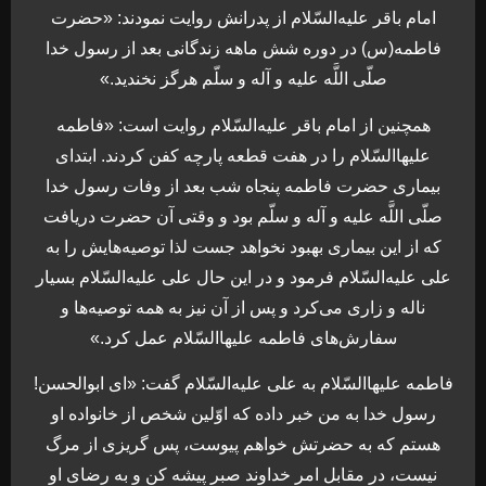
امام باقر عليه‌السّلام از پدرانش روايت نمودند: «حضرت
فاطمه(س) در دوره شش ماهه زندگانى بعد از رسول خدا
صلّى اللَّه عليه و آله و سلّم هرگز نخنديد.»
همچنین از امام باقر عليه‌السّلام روايت است: «فاطمه
عليهاالسّلام را در هفت قطعه پارچه كفن كردند. ابتداى
بيمارى حضرت فاطمه پنجاه شب بعد از وفات رسول خدا
صلّى اللَّه عليه و آله و سلّم بود و وقتى آن حضرت دريافت
كه از اين بيمارى بهبود نخواهد جست لذا توصيه‏‌هايش را به
على عليه‌السّلام فرمود و در اين حال على عليه‌السّلام بسيار
ناله و زارى مى‏‌كرد و پس از آن نيز به همه توصيه‌‏ها و
سفارش‌‏هاى فاطمه عليهاالسّلام عمل كرد.»
فاطمه عليهاالسّلام به على عليه‌السّلام گفت: «اى ابوالحسن!
رسول خدا به من خبر داده كه اوّلين شخص از خانواده او
هستم كه به حضرتش خواهم پيوست، پس گريزى از مرگ
نيست، در مقابل امر خداوند صبر پيشه كن و به رضاى او