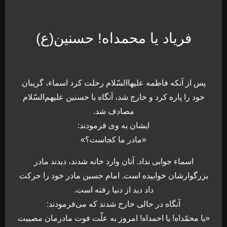
فریاد یا محمداه! حسنین(ع)
پس از آنكه فاطمه عليهاالسّلام رحلت كرد اسماء، گريبان
خود را پاره كرد و خارج شد، آنگاه با حسنين عليهم‌السّلام
مصادف شد.
ايشان به وى فرمودند:
«مادر ما كجاست؟»
اسماء جوابى نداد. آنان وارد خانه شدند، ديدند مادر
بزرگوارشان خوابيده است. امام حسين مادر خود را حركت
داد ديد از دنيا رفته است.
آنگاه در حالى خارج شدند كه مى‌‏فرمودند:
«يا محمّداه! يا احمداه! امروز به علّت فوت مادرمان مصيبت