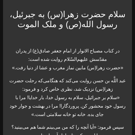
سلام حضرت زهرا(س) به جبرئیل،
رسول الله(ص) و ملک الموت
در كتاب مصباح الانوار از امام جعفر صادق(ع) از پدران
مقدّسش عليهم‌السّلام روايت شده است:
«حضرت زهرا(س) مابين نماز مغرب و عشا از دنيا رفت.»
عبد اللَّه بن حسن روايت مى‌‏كند كه هنگامى‌كه رحلت حضرت
زهرا(س) نزديک شد، نظرى خاص كرد و فرمود:
«سلام بر جبرائيل، سلام به رسول خدا، بار خدايا! مرا با
رسول خود محشور كن. پروردگارا! مرا در بهشت و جوار خود
جاى بده. خانه تو خانه سلامتى است.»
سپس فرمود: «آيا آنچه را كه من مى‌‏بينم شما هم مى‏‌بينيد؟