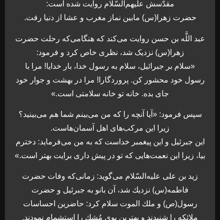
مقدّسش عليهم‌السّلام روايت شده است:
حضرت زهرا(س) مابين نماز مغرب و عشا از دنيا رفت.
عبد اللَّه بن حسن روايت مى‌‏كند كه هنگامى‌كه رحلت حضرت
زهرا(س) نزديک شد، نظرى خاص كرد و فرمود:
«سلام بر جبرائيل، سلام به رسول خدا، بار خدايا! مرا با
رسول خود محشور كن. پروردگارا! مرا در بهشت و جوار خود
جاى بده. خانه تو خانه سلامتى است.»
سپس فرمود: «آيا آنچه را كه من مى‌‏بينم شما هم مى‏‌بينيد؟
زيرا اين مركب‌هاى اهل آسمان‌هاست.
اين جبرئيل و اين پيغمبر خداست كه به من مى‌‏فرمايد: دخترم
بيا، زيرا اين نعمت‌هايى كه تو در پيش دارى برايت بهتر است.»
زيد بن على عليه‌السّلام مى‌گويد: زمانى‌كه وفات حضرت
فاطمه(س) نزديك شد، آن بانو به جبرئيل و حضرت
رسول(ص) و ملك الموت سلام كرد: حاضرين احساسات
ملائكه را شنيدند و بهترين بوى مُشك را استشمام نمودند.