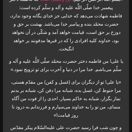
پيغمبر خدا صلّى اللَّه عليه و آله و سلّم كرده است:
فاطمه شهادت مى‏‌دهد كه خدايى جز خداى يگانه وجود ندارد،
حضرت محمّد بنده و پيامبر خدا مى‏‌باشد. بهشت بر حق و
دوزخ بر حق است، قيامت خواهد آمد و شكّى در آن نخواهد
بود، خداوند كليه افرادى را كه در قبرها مدفونند بر خواهد
انگيخت.
يا على! من فاطمه دختر حضرت محمّد صلّى اللَّه عليه و آله و
سلّم مى‏‌باشم. خدا مرا در دنيا و آخرت براى تو تزويج نمود.»
«يا على! تو از ديگران براى (غسل و كفن) من مقدّم هستى،
مرا حنوط كن، غسل بده، شبانه مرا دفن كن، شبانه بر بدنم
نماز بگزار، شبانه به خاكم بسپار، احدى را از فوت من آگاه
منماى، من تو را به خداوند مى‌‏سپارم و فرزندانم به درود تا
روز قيامت!»
و چون شب فرا رسيد حضرت على عليه‌السّلام پيكر مقدّس