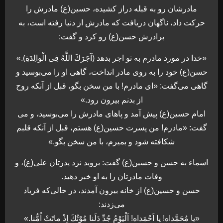
مادرشان رو به قبله دراز كشيده، حسين(ع) مادرش را
حركت داد، ناگهان دريافت كه مادرش از دنيا رفته است، به
برادرش حسن(ع) رو كرد و گفت:
«خدا در مورد مادرم به تو اجر بدهد (آجَرَكَ اللَّهُ فِی الْوالِدَةِ).»
حسن(ع) خود را به روی مادر انداخت، گاهی او را می‌بوسيد و
گاهی می‌گفت: «ای مادرم! با من سخن بگو، قبل از آنكه روح
از بدنم بيرون رود.»
امام حسين(ع) پيش آمد و پاهای مادرش را می‌بوسيد، و می
گفت: «مادرم! من پسرت حسين(ع) هستم، قبل از آنكه قلبم
شكافته شود و بميرم، با من سخن بگو.»
اسماء به حسن و حسين(ع) گفت: برويد نزد پدرتان علی(ع)، و
وفات مادرتان را به او خبر دهيد.
حسن و حسين(ع) از خانه بيرون آمدند، در حالی‌كه فرياد
می‌زدند:
«يا مُحَمَّداه! يا اَحْمَداه! اَلْيَوْمُ جُدِّ دَلَنا مُوْتُكَ اِذْ ماتَتْ اُمُّنا.»