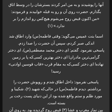
آنها را پوشیدند و به من امر کردند بسترشان را در وسط اتاق
بگذارم. حضرت روی آن و رو به قبله خوابیدند و فرمودند:
«من اکنون قبض روح می‌شوم هیچ‌کس رو اندازم را بر
ندارد.» (۱)
اسما بنت عمیس می‌گوید: وقتی فاطمه(س) وارد اطاق شد
اندکی صبر کردم، سپس آن حضرت را صدا زدم.
پاسخی نفرمود. گفتم: ای دختر محمد مصطفی(ص)، ای دختر
گرامی‌ترین مادران! ای دختر بهترین کسی‌که پا بر زمین
نهاده! ای دختر کسی‌که به مقام قرب «قاب قوسین اوادنی»
رسید!
پاسخی نفرمود: داخل اطاق شدم و روپوش حضرت را
برداشتم. دیدم فاطمه(س) در حالی‌که شهید (۲)، شکیبا و
مورد ظلم و ستم واقع شده بود از این دنیای پست رخت بر
بسته است.
بین نماز مغرب و عشا (۳) قبض روح گردیده بود. به روی آن