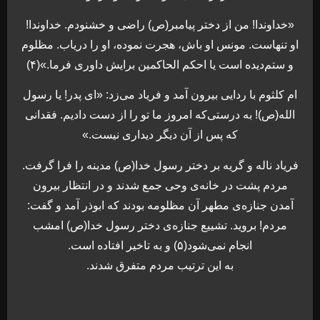
«خداوندا! من از دختر پیامبر(ص) راضی و خشنودم. خداوندا!
او تنهاست. مونس او باش، هجرت نموده، او را دریاب. مظلوم
و ستم‌دیده است یا احکم الحاکمین برایش داوری فرما.»(۴)
ام کلثوم با ردایی بیرون آمد و فریاد می‌زد: «ای پدر! یا رسول
الله(ص)! به درستی‌که امروز ما تو را از دست دادیم. فقدانی
که پس از آن دیگر دیداری نیست.»
فریاد ناله و گریه بر دختر رسول خدا(ص) مدینه را فرا گرفت.
مردم پشت در خانه‌ی وحی جمع شدند و در انتظار بیرون
آمدن جنازه‌ی مطهر آن مظلومه بودند که ابوذر آمد و گفت:
مردم! بروید. تشییع جنازه‌ی دختر رسول خدا(ص) امشب
انجام نمی‌شود(۵) و به تاخیر افتاده است.
به این ترتیب مردم متفرق شدند.