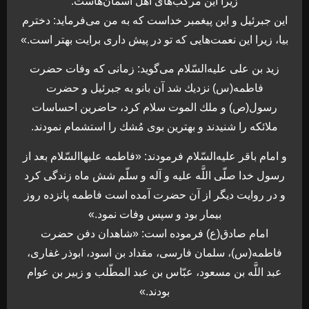
زيرا اين مركب‌هاى اهل آسمان‌هاست.
اين جبرئيل و اين پيغمبر خداست كه به من مى‏‌فرمايد: دخترم
بيا، زيرا اين نعمت‌هايى كه تو در پيش دارى برايت بهتر است.»
زيد بن على عليه‌السّلام مى‌گويد: زمانى كه وفات حضرت
فاطمه(س) نزديك شد آن بانو به جبرئيل و حضرت
رسول(ص) و ملك الموت سلام كرد، حاضرين احساسات
ملائكه را شنيدند و بهترين بوى مُشك را استشمام نمودند.
و امام باقر عليه‌السّلام فرمودند: «فاطمه عليهاالسّلام بعد از
رسول خدا صلّى اللَّه عليه و آله و سلّم شش ماه زندگى كرد
و در روايت ديگر از آن حضرت آمده است فاطمه پانزده روز
بيمار بود و سپس وفات نمود.»
امام صادق(ع) فرموده است: «شاهدان دفن حضرت
فاطمه(س)، سلمان فارسى، مقداد بن اسود، ابوذر غفارى،
عبد اللَّه بن مسعود، عبّاس بن عبد المطّلب و زبير بن عوام
بودند.»