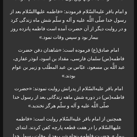
و امام باقر عليه‌السّلام فرمودند: «فاطمه عليهاالسّلام بعد از
رسول خدا صلّى اللَّه عليه و آله و سلّم شش ماه زندگى كرد
و در روايت ديگر از آن حضرت آمده است فاطمه پانزده روز
بيمار بود و سپس وفات نمود.»
امام صادق(ع) فرموده است: «شاهدان دفن حضرت
فاطمه(س) سلمان فارسى، مقداد بن اسود، ابوذر غفارى،
عبد اللَّه بن مسعود، عبّاس بن عبد المطّلب و زبير بن عوام
بودند.»
امام باقر عليه‌السّلام از پدرانش روايت نمودند: «حضرت
فاطمه(س) در دوره شش ماهه زندگانى بعد از رسول خدا
صلّى اللَّه عليه و آله و سلّم هرگز نخنديد.»
همچنین از امام باقر عليه‌السّلام روايت است: «فاطمه
عليهاالسّلام را در هفت قطعه پارچه كفن كردند. ابتداى
بيمارى حضرت فاطمه پنجاه شب بعد از وفات رسول خدا