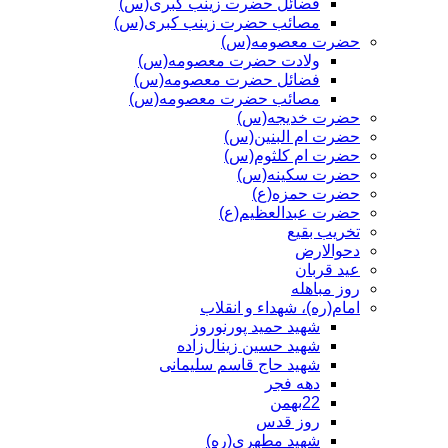
فضائل حضرت زینب کبری(س)
مصائب حضرت زینب کبری(س)
حضرت معصومه(س)
ولادت حضرت معصومه(س)
فضائل حضرت معصومه(س)
مصائب حضرت معصومه(س)
حضرت خدیجه(س)
حضرت ام البنین(س)
حضرت ام کلثوم(س)
حضرت سکینه(س)
حضرت حمزه(ع)
حضرت عبدالعظیم(ع)
تخریب بقیع
دحوالارض
عید قربان
روز مباهله
امام(ره)، شهداء و انقلاب
شهید حمید پورنوروز
شهید حسین زینال‌زاده
شهید حاج قاسم سلیمانی
دهه فجر
22بهمن
روز قدس
شهید مطهری(ره)