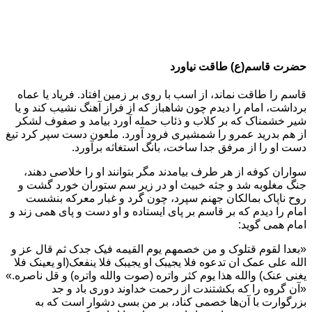
حضرت قاسم(ع) طاقت نیاورد
قاسم را طاقت نماند، از اسب با روی بر زمین افتاد. فریاد یا عماه
برداشت، امام را دیدم چون شاهباز که از فراز آهنگ نشیب کند و یا
شیر خشمناک که بر کلاب و ذئاب حمله آورد بیامد و صفوف لشکر
از هم بدرید عمرو را شمشیری فرود آورد. ملعون دست سپر کرد تیغ
دست او را از مرفق جدا ساخت، بانگ استغاثه برآورد.
سواران کوفه از هر طرف بیامدند مگر بتوانند او را خلاصی دهند،
جنگ مغلوبه شد و جثه خبیث او در زیر سم ستوران خورد گشت و
روح ناپاک بمالکان جهنم سپرد، چون گرد و غبار معرکه بنشست
امام را دیدم که بر قاسم بر پای ایستاده و او دست و پای همی زند و
امام همی گوید:
«بعدا لقوم قتلوک و من خصمهم یوم القیمه فیک جدک ثم قال عز و
الله علی عمک ان تدعوه فلا یجیبک او یجیبک فلا ینفعک(او یعینک فلا
یغنی عنک) والله هذا یوم کثر واتره (صوت والله واتره) و قل ناصره.»
«آن گروه را که بکشتندت از رحمت خداوند دوری باد و جد
بزرگوارت با آن‌ها خصمی کناد، بر من بسی دشوار است که به