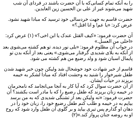
را به آنکه تمام کسانی‌که با آن حضرت باشند در فردای آن شب
شهید می‌شوند غیر از علی بن الحسین زین العابدین.
حضرت قاسم به جهت خردسالی خود ترسید که مبادا شهید نشود.
عرض کرد: «یا عم! و انا اقتل؟»
آن حضرت فرمود: «کیف القتل عندک یا ابن اخی؟» (۱) عرض کرد:
«احلی من العسل.»
در جواب آن مظلوم فرمود: «بلی نور دیده. تو هم کشته می‌شوی بعد
از آنکه به بلای شدیدی گرفتار می‌شوی.» یعنی بعد از آنکه بدن تو
پایمال اسبان شود و ولد رضیع من هم کشته می شود.
قاسم از خبر شهادت خود خوشحال شد ولیکن چون خبر شهید شدن
طفل شیرخوار را شنید به وحشت افتاد که مبادا لشکر به خیمه
بریزند در حیات ایشان.
از آن حضرت سوال کرد که آیا کار به آنجا می‌انجامد که نامحرمان
در خیمه زنان بریزند که طفل رضیع را که با مادر است بکشند؟ آن
حضرت فرمود: «نه ولیکن بعد از تشنگی شدیدی که به من برسد
بیایم به در خیمه و طلب کنم طفل رضیع خود را، زبان خود را در
دهان او گذارم پس تیری بیاید و بر گلوی آن طفل وارد شود که روح
او به روضه جنان پرواز کند.»(۲)