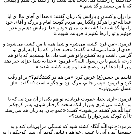
خدا شما را رحمت كند، نجات يابيد بيعت را از شما برداشتم و پيمانى
كه با من بستيد واگذاشتم.»
برادران و كسان و يارانش يک ‌زبان گفتند: «بخدا اى آقاى ما! اى ابا
عبداللّٰه تو را هرگز وانگذاريم. مردم گويند: امام و بزرگ و آقاى خود
را تنها گذاشتند تا كشته شد، ميان خود و خدا آزمايش دهيم و عذر
جوئيم و تو را رها نكنيم تا قربانت شويم.»
فرمود: «من فردا كشته مى‌شوم و شما همه با من كشته مى‌شويد و
احدى از شما نمى‌ماند.» گفتند: «حمد خدا را كه ما را به يارى تو
گرامى داشت و به كشتن با تو شرافت داد، ما نپسنديم كه با تو هم
درجه باشيم يا بن رسول اللّٰه‌؟» فرمود: «خدا به شما جزاى خير دهد
و بر آنها دعا كرد و صبح شد او و همه كشته شدند.»
قاسم بن حسن(ع) عرض كرد: «من هم در كشتگانم‌؟» بر او رقّت
كرد و فرمود: «پسر جانم، مرگ نزد تو چگونه است‌؟» گفت: «از
عسل شيرين‌تر.»
فرمود: «آرى بخدا، عمويت قربانت، تو هم يكى از آن مردانى كه با
من كشته مى‌شوى پس از آنكه سخت گرفتار شوى، پسر كوچكم
عبداللّٰه هم كشته مى‌شود.» گفت: «عمو جان، به زنان هم مى‌رسند
تا آن كودک شيرخوار را بكشند؟»
فرمود: «عبداللّٰه آنگاه كشته شود كه تشنگى مرا بى‌تاب كند و به
خيمه‌ها آيم و آبى يا عسلى خواهم و نيابم. گويم: آن پسر كوچكم را به