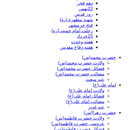
دهه فجر
22بهمن
روز قدس
شهید مطهری(ره)
فتح خرمشهر
رحلت امام خمینی(ره)
15خرداد
هفته وحدت
هفته دفاع مقدس
حضرت محمد(ص)
ولادت حضرت محمد(ص)
فضائل حضرت محمد(ص)
مصائب حضرت محمد(ص)
عید مبعث
امام علی(ع)
ولادت امام علی(ع)
فضائل امام علی(ع)
مصائب امام علی(ع)
عید غدیر
حضرت زهرا(س)
ولادت حضرت فاطمه(س)
عروسی حضرت فاطمه(س)
فضائل حضرت فاطمه(س)