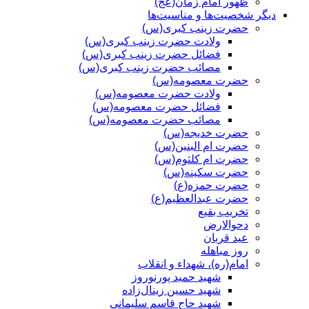
ظهور امام زمان(عج)
دیگر شخصیت‌ها و مناسیت‌ها
حضرت زینب کبری(س)
ولادت حضرت زینب کبری(س)
فضائل حضرت زینب کبری(س)
مصائب حضرت زینب کبری(س)
حضرت معصومه(س)
ولادت حضرت معصومه(س)
فضائل حضرت معصومه(س)
مصائب حضرت معصومه(س)
حضرت خدیجه(س)
حضرت ام البنین(س)
حضرت ام کلثوم(س)
حضرت سکینه(س)
حضرت حمزه(ع)
حضرت عبدالعظیم(ع)
تخریب بقیع
دحوالارض
عید قربان
روز مباهله
امام(ره)، شهداء و انقلاب
شهید حمید پورنوروز
شهید حسین زینال‌زاده
شهید حاج قاسم سلیمانی