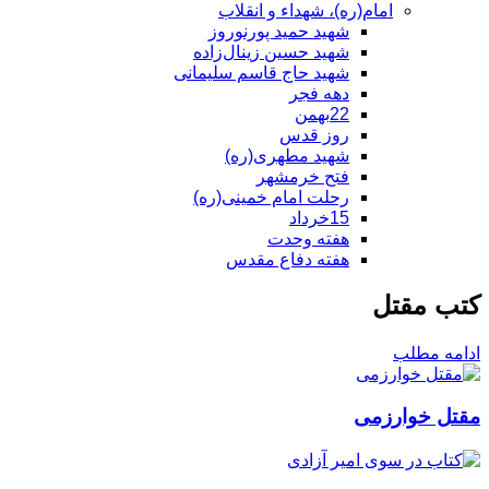
امام(ره)، شهداء و انقلاب
شهید حمید پورنوروز
شهید حسین زینال‌زاده
شهید حاج قاسم سلیمانی
دهه فجر
22بهمن
روز قدس
شهید مطهری(ره)
فتح خرمشهر
رحلت امام خمینی(ره)
15خرداد
هفته وحدت
هفته دفاع مقدس
کتب مقتل
ادامه مطلب
مقتل خوارزمی