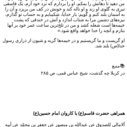
من دهيد تا دهانش را بمكم، او را بردارم كه نزد خود آرم، يک فاسقى
تيرى به گلوى او زند و او ناله كند و خونش در كف من بريزد و آن را
به آسمان بلند كنم و گويم: بار خدايا، شكيبايم و به حساب تو گذارم،
نيزه‌هاى دشمن مرا به شتاب اندازد و آتش در خندقى كه پشت
خيمه‌ها است شعله كشد و من در تلخ‌ترين ساعت عمر خود بر آنها
بتازم و آنچه را خدا خواهد واقع شود.»
او گريست و ما گريستيم و در خيمه‌ها گريه و شيون از ذرارى رسول
خدا(ص) بلند شد.
📚منبع
در کربلا چه گذشت، شیخ عباس قمی، ص ۲۸۵
همراهی حضرت قاسم(ع) با کاروان امام حسین(ع)
ألامالی للصدوق عن عبدالله بن منصور عن جعفر بن محمّد عن أبيه