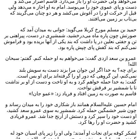
می‌خواهد ولی حضرت او را باز می‌دارد. قاسم اصرار می‌کند و
دست و پای عموی خود را می‌بوسد. امام به او اجاز ه می‌دهد ولی
قبل از حرکت او را در آغوش می‌کشد و هر دو چنان می‌گریند که
بی‌تاب بر زمین می‌افتند.
حمید بن مسلم مورخ کربلا می‌گوید: جوانی به میدان آمد که
صورتش چون پاره ماه می‌درخشید، شمشیری در دست، پیراهنی بر
تن و جفتی نعلین در پا داشت که بند یکی از آنها بریده بود و فراموش
نمی‌کنم که بند کفش پای چپش پاره بود.
عمرو بن سعد ازدی گفت: می‌خواهم به او حمله کنم. گفتم: سبحان
الله!
برای چه؟ به خدا اگر این جوان مرا بزند دست به سویش بلند
نمی‌کنم، این گروهی که دور او را گرفته‌اند برای او بس است.
گفت: به خدا حمله خواهم کرد و به او تاخت و دست از او بر نداشت
تا با شمشیر بر فرقش نواخت.
قاسم به صورت به زمین افتاد و فریاد زد: «عمو جان!»
امام حسین علیه‌السلام همانند باز شکاری خود را به میدان رساند و
چون شیر خشمگین حمله کرد. شمشیر به سوی عمرو سعد کشید،
او دست خود را سپر کرد و دستش از آرنج جدا شد. عمرو فریادی
کشید و حضرت او را رها کرد.
لشکر کوفه برای نجات او آمدند؛ ولی او را زیر پای اسبان خود له
کردند. وقتی غبار فرو نشست، حسین را دیدم که بالای سر قاسم