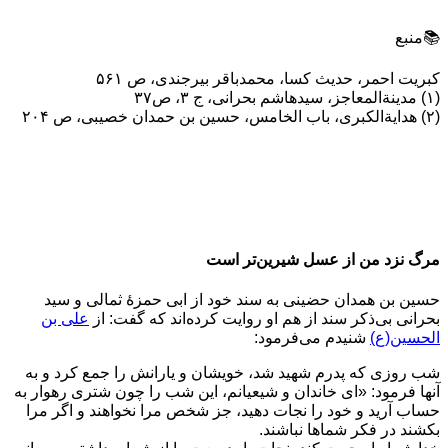
📚منبع
کبریت احمر، حدیث کسا، محمدباقر بیرجندی، ص ۵۶۱
(۱) مدینةالمعاجز، سیدهاشم بحرانی، ج ۳، ص۳۷
(۲) هدایةالکبری، باب الخامس، حسين بن حمدان خصیبی، ص ۲۰۴
مرگ نزد من از عسل شيرين‌تر است
حسين بن همدان حضينى به سند خود از ابى حمزۀ ثمالى و سيد
بحرانى بى‌ذكر سند از هم او روايت كرده‌اند كه گفت: از
على بن
الحسين(ع)
شنيدم مى‌فرمود:
شب روزى كه پدرم شهيد شد، خويشان و يارانش را جمع كرد و به
آنها فرمود: «اى خاندان و شيعيانم، اين شب را چون شترى رهوار به
حساب آريد و خود را نجات دهيد، جز شخص مرا نخواهند و اگر مرا
بكشند در فكر شماها نباشند.