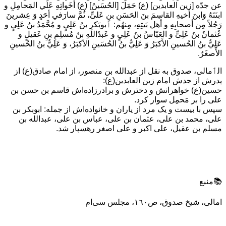
عن جدّه [زين العابدين] (ع) حَمَلَ [الحُسَينُ] (ع) أخَواتِهِ عَلَي المَحامِلِ و
ابنَتَهُ وَابنَ أخيهِ القاسِمَ بنَ الحَسَنِ بنِ عَلیٍّ، ثُمَّ سارَفي أحَدٍ وَ عِشرينَ
رَجُلاً مِن أصحابِهِ و أهل بَيتِهِ، مِنهُم: ٲبوبَكرِ بنُ عَلِيٍ و مُحَّمَدُ بنُ عَلِيٍ و
عُثمانُ بنُ عَلِیٍّ و العَبّاسُ بنُ عَلِيٍ و عَبدُاللهِ بنُ مُسلِمِ بنِ عَقيلٍ و
عَلِيُّ بنُ الحُسينِ الأَكبَرُ وَ عَلِيُّ بنُ الحُسَينِ الأكبَرُ، وَ عَلِيُّ بنُ الحُسينِ
الأَصغَرُ.
الٲمالی، صدوق به نقل از عبدالله بن منصور، از امام صادق(ع) از
پدرش از جدش امام زین العابدین(ع):
حسین(ع) خواهرانش و دخترش و برادرزاده‌اش قاسم بن حسن بن
علی را بر مَحمِل سوار كرد.
سپس با بیست و یک مرد از ياران و خانواده‌اش از جمله: ابوبكر بن
علی، محمد بن علی، عثمان بن علی، عباس بن علی، عبدالله بن
مسلم بن عقيل، علی اكبر و علی اصغر رهسپار شد.
📚منبع
امالی، شیخ صدوق، ص١٦٠، مجلس سی‌ام