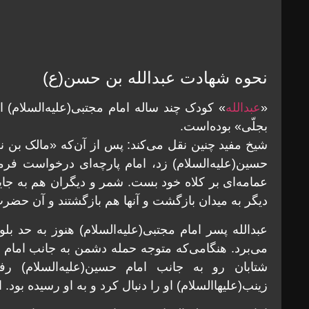
نحوه شهادت عبدالله بن حسن(ع)
«
عبدالله
» کودک چند ساله امام مجتبی(علیه‌السلام) ا
بجلّی» بوده‌است.
شیخ مفید چنین نقل می‌کند: پس از آن‌که «مالک بن
حسین(علیه‌السلام) زد، امام پارچه‌ای درخواست ف
عمامه‌ای بر کلاه خود بست. شمر و دیگران هم به جایگ
دیگر به میدان بازگشت و آنها هم بازگشتند و آن حضر
عبدالله پسر امام مجتبی(علیه‌السلام) هنوز به حد بلو
می‌برد. هنگامی‌که متوجه حمله دشمن به جانب امام ش
شتابان رو به جانب امام حسین(علیه‌السلام) 
زینب(علیهاالسلام) او را دنبال کرد و به او رسیده بود.