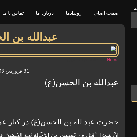
ه
صفحه اصلی
رویدادها
درباره ما
تماس با ما
عبدالله بن ا
Home
»
عبدالله بن الحسن(ع)
31 فروردین 1403
عبدالله بن الحسن(ع)
حضرت عبدالله بن الحسن(ع) در کنار عم
اِنَّ شِمرًا ٲَقبَلَ فِے خَمسِین مِنَ الرَّجِّالَةِ نَحوَ الحُسَینُ 