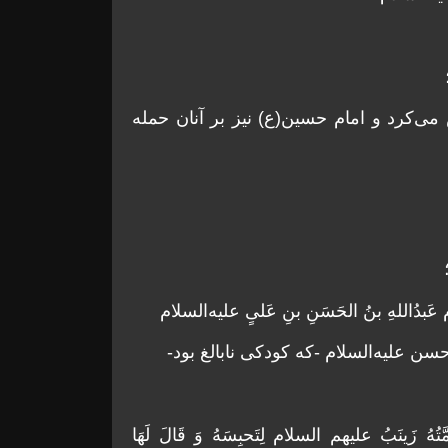
می‌کرد و امام حسین(ع) نیز بر آنان حمله
سلام عَبدُاللهِ بنُ الحَسَنِ بنِ عَلیٍ علیه‌السلام
حسن علیه‌السلام -که کودکی نابالغ بود-
َمَّتُەُ زَینَبُ علیهم السلام لِتَحبِسَهُ وَ قَالَ لَهَا