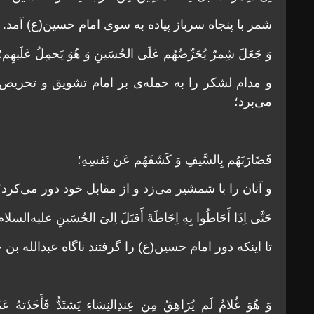
شمر با پنجاه سرباز پیاده به سوی امام حسین(ع) آمد.
وَ جَعَلَ شِمرٌ یُحَرِّضُهُم‌ عَلَی الحُسَینِ وَ هُوَ یَحمِلُ عَلَیهِم؛
و مدام لشکر را به حمله‌ی بر امام تشویق و تحریص 
می‌برد؛
فَضَارَبَهُم بِالسَّیفِ وَ کَشَفَهُم عَن نَفسِهِ؛
و آنان را با شمشیر می‌زد و از مقابل خود دور می‌کرد؛
حَتَّی اِذَا أَحَاطُوا بِهِ اِحَاطَةَ أَقبَلَ اِلیَ الحُسَینِ علیه‌ال
تا اینکه دور امام حسین(ع) را گرفتند ناگاه عبدالله بن 
وَ هُوَ غُلامٌ لَم یُرَاهِقُ مِن عِندِالنِسَاءِ یَشتَدُّ فَأَخَذَتهُ ع