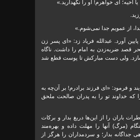
 اخیه؛ ای خواهرم! او را نگهدارید.»
ید.
دا، از عمویم جدا نمی‌شوم.»
یین آورد. عبدالله فریاد زد: «ای پسر زن
َحر قصد ضربه‌زدن به امام را داشت. ناگاه
ر سازد. ولی دست مبارکش تا پوست قطع شد
د و فرمود: «ای فرزند برادرم! بر آن‌چه به
 که خداوند تو را به پدران صالحت ملحق
ات باران را از این‌ها دریغ بدار و برکات
نگام (مرگ) آنها را مهلت داده و بهره‌مند
هی جداگانه بدار؛ و سردمداران را هرگز از