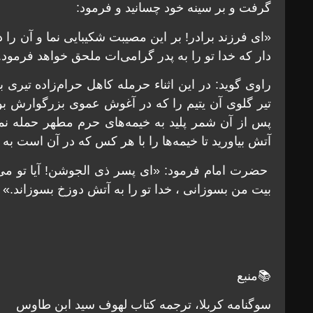
گرفت و بر سينه خود چسانيد و فرمود:
«ای فرزند برادر! بر اين مصيبت شكيبايی نما و آن را
دار كه خدا تو را به پدر گرامی‌ات ملحق خواهد فرمود.
راوی گويد: در اين اثناء حرمله كاهل حرام‌زاده تيری 
تير گلوی آن يتيم را كه در آغوش عموی بزرگوارش بود
پس از آن شمر پليد به خيمه‌های حرم مطهر حمله نمود
آتش بياوريد تا خيمه‌ها را با هر كس كه در آن است ب
حضرت امام فرمود: «ای پسر ذی الجوشن! آيا تو می‌گ
بيت من بسوزانی ، خدا تو را به آتش دوزخ بسوزاند.»
📚منبع
سوگنامه کربلا، ترجمه كتاب لهوف سيد ابن طاوس