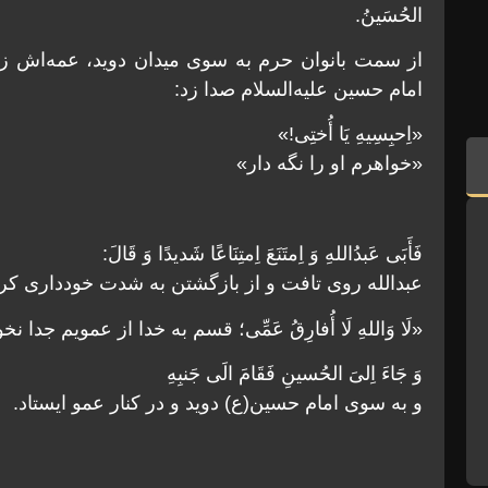
الحُسَینُ.
از سمت بانوان حرم به سوی میدان دوید، عمه‌اش زین
امام حسین علیه‌السلام صدا زد:
«اِحبِسِیهِ یَا أُختِی!»
«خواهرم او را نگه دار»
فَأَبَی عَبدُاللهِ وَ اِمتَنَعَ اِمتِنَاعًا شَدیدًا وَ قَالَ:
عبدالله روی تافت و از بازگشتن به شدت خودداری کر
«لَا وَاللهِ لَا أُفارِقُ عَمِّی؛ قسم به خدا از عمویم جدا 
وَ جَاءَ اِلیَ الحُسینِ فَقَامَ الَی جَنبِهِ
و به سوی امام حسین(ع) دوید و در کنار عمو ایستاد.