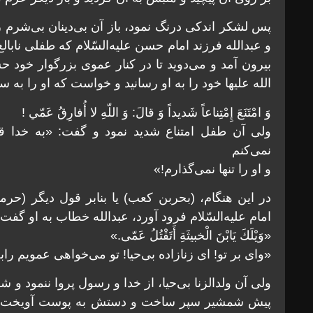
پس لشكر اندكی درنگ نمود، باز آن بی‌دينان بی‌شرم 
و عبدالله فرزند امام حسن عليه‌السّلام كه طفلی نابالغ
بيرون آمد و می‌دويد تا در كنار عموی بزرگوار خود حس
الله علیها خود را به او رسانيد و خواست كه او را به س
وَ امْتَنَعَ إِمْتِناعاً شَديداً وَ قالَ: وَ اللّهِ لا أُفارِقُ عَمّي !
ولی آن طفل امتناع شديد نمود و گفت: «به خدا 
نمی‌كنم
و او را تنها نمی‌گذارم!»
در اين هنگام، (بحربن كعب) يا بنابر قول ديگر (ح
امام عليه‌السّلام فرود آورد، عبدالله خطاب به او گفت 
«وَيْلَكَ يَابْنَ الْخبيثَةِ أَتَقْتُلُ عَمّی.»
«وای بر تو! ای زنازاده بی‌حيا! تو می‌خواهی عمويم را
ولی آن ولدالزنا بی‌حيا، از خدا و رسول پروا ننمود و
پيش شمشير سپر ساخت و دستش به پوست آويخت و فري