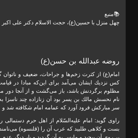
📚منبع
چهل منزل با حسین(ع)، حجت الاسلام دکتر علی اکبر ر
روضه عبدالله بن حسن(ع)
امام(ع) از كثرت زخم‌ها و جراحات، ضعيف و ناتوان 
كس نزديك ايشان می‌آمد برای اين‌كه مبادا در قيامت
مظلوم برگردنش باشد، باز می‌گشت و از آنجا دور می‌
نام نحسش مالك بن يسر بود آن زنازاده چند ناسزا ب
سر مباركش فرود آورد كه عمامه امام شكافته شد و 
راوی گويد: امام عليه‌السّلام از اهل حرم دستمالی
بست و كلاهی طلبيد كه عرب آن را (قلنسوه) می‌نامند و
بر روی آن پيچيد و ملبس به آن گرديد و بار ديگر عزم م