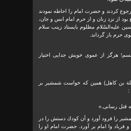
رجوع كردند و حضرت امام را احاطه نمودند
 بود از نزد زنان و از حرم امام انس و جان،
ين عليه‌السّلام مظلوم بايستاد زينب سلام
وی حرم باز گرداند.
قسم! هرگز از عموی خويش جدايی اختيار
رملة بن كاهل) همين كه خواست شمشير بر
:
به قتل رسانی.»
 شمشير را فرود آورد و آن كودك دستش را در
اد وا امام بر آورد. حضرت امام او را