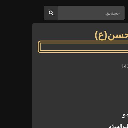
لحسن(ع)
و
علیه‌السلام