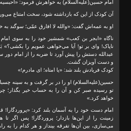
امام حسین(علیه‌السلام) به خواهرش فرمود: «احبسیه یا
آن کودک از این که بازداشته شود، سخت امتناع می‌ورز
او به عمه‌اش گفت: «والله لا افارق عمّی؛ سوگند به خ
ناگاه «ابجر بن کعب» شمشیر خود را به سوی امام پا
ناپاک! وای بر تو! آیا می‌خواهی عمویم را بکشی؟» ب
عبدالله دستش را پیش آورد تا ضربه را از امام دو
و دست آویزان گشت.
کودک فریادش بلند شد: «یا امتاه؛ ای مادرم!»
حسین(علیه‌السلام) او را در بر گرفت و به سینه چسباین
تو رسیده صبر کن و آن را به حساب خیر بگذار؛ چرا
خواهد کرد.»
امام دست خود را به آسمان بلند کرد: «پروردگارا! قطر
زمینت را از این‌ها بازدار؛ پروردگارا! پس اگر تا ه
می‌سازی، بین آن‌ها تفرقه بینداز و هر کدام را به را