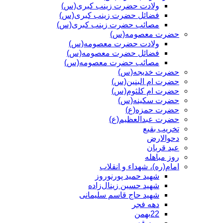
ولادت حضرت زینب کبری(س)
فضائل حضرت زینب کبری(س)
مصائب حضرت زینب کبری(س)
حضرت معصومه(س)
ولادت حضرت معصومه(س)
فضائل حضرت معصومه(س)
مصائب حضرت معصومه(س)
حضرت خدیجه(س)
حضرت ام البنین(س)
حضرت ام کلثوم(س)
حضرت سکینه(س)
حضرت حمزه(ع)
حضرت عبدالعظیم(ع)
تخریب بقیع
دحوالارض
عید قربان
روز مباهله
امام(ره)، شهداء و انقلاب
شهید حمید پورنوروز
شهید حسین زینال‌زاده
شهید حاج قاسم سلیمانی
دهه فجر
22بهمن