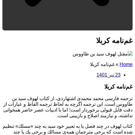
غم‌نامه کربلا
Home
»
غم‌نامه کربلا
23 تیر 1401
غم‌نامه كربلا
ترجمه فارسى محمد محمدى اشتهاردى، از كتاب لهوف سيد بن
طاووس است. اين ترجمه اگرچه به لحاظ ترجمه الفاظ و عبارات از
دقت قابل قبولى برخوردار است؛ اما با ادبيات عصر حاضر همخوانى
نداشته، و نيازمند اصلاح و بازبينى است.
كتاب لهوف در چند فصل يا به تعبير خود سيد به چند «مسلك» تنظيم
شده است كه برخى مترجمان همه‌ى مسالك و برخى يك يا چند