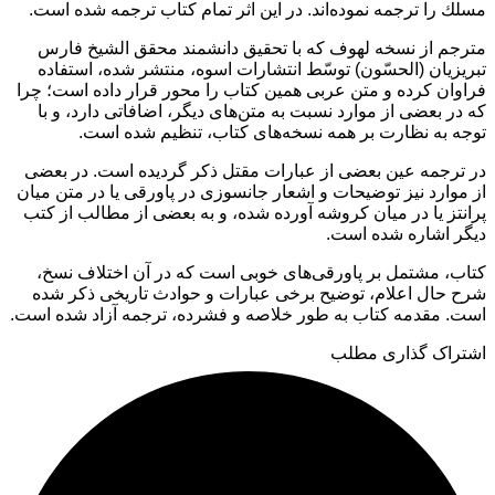
مسلك را ترجمه نموده‌اند. در اين اثر تمام كتاب ترجمه شده است.
مترجم از نسخه لهوف كه با تحقيق دانشمند محقق الشيخ فارس
تبريزيان (الحسّون) توسّط انتشارات اسوه، منتشر شده، استفاده
فراوان كرده و متن عربى همين كتاب را محور قرار داده است؛ چرا
كه در بعضى از موارد نسبت به متن‌هاى ديگر، اضافاتى دارد، و با
توجه به نظارت بر همه نسخه‌هاى كتاب، تنظيم شده است.
در ترجمه عين بعضى از عبارات مقتل ذكر گرديده است. در بعضى
از موارد نيز توضيحات و اشعار جانسوزى در پاورقى يا در متن ميان
پرانتز يا در ميان كروشه آورده شده، و به بعضى از مطالب از كتب
ديگر اشاره شده است.
كتاب، مشتمل بر پاورقى‌هاى خوبى است كه در آن اختلاف نسخ،
شرح حال اعلام، توضيح برخى عبارات و حوادث تاريخى ذكر شده
است. مقدمه كتاب به طور خلاصه و فشرده، ترجمه آزاد شده است.
اشتراک گذاری مطلب