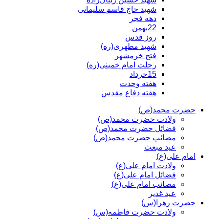
شهید حاج قاسم سلیمانی
دهه فجر
22بهمن
روز قدس
شهید مطهری(ره)
فتح خرمشهر
رحلت امام خمینی(ره)
15خرداد
هفته وحدت
هفته دفاع مقدس
حضرت محمد(ص)
ولادت حضرت محمد(ص)
فضائل حضرت محمد(ص)
مصائب حضرت محمد(ص)
عید مبعث
امام علی(ع)
ولادت امام علی(ع)
فضائل امام علی(ع)
مصائب امام علی(ع)
عید غدیر
حضرت زهرا(س)
ولادت حضرت فاطمه(س)