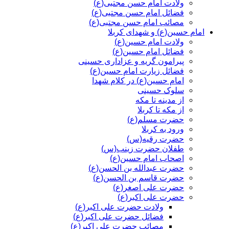
ولادت امام حسن مجتبی(ع)
فضائل امام حسن مجتبی(ع)
مصائب امام حسن مجتبی(ع)
امام حسین(ع) و شهدای کربلا
ولادت امام حسین(ع)
فضائل امام حسین(ع)
پیرامون گریه و عزاداری حسینی
فضائل زیارت امام حسین(ع)
امام حسین(ع) در کلام شهدا
سلوک حسینی
از مدینه تا مکه
از مکه تا کربلا
حضرت مسلم(ع)
ورود به کربلا
حضرت رقیه(س)
طفلان حضرت زینب(س)
اصحاب امام حسین(ع)
حضرت عبدالله بن الحسن(ع)
حضرت قاسم بن الحسن(ع)
حضرت علی اصغر(ع)
حضرت علی اکبر(ع)
ولادت حضرت علی اکبر(ع)
فضائل حضرت علی اکبر(ع)
مصائب حضرت علی اکبر(ع)