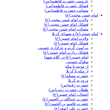
عروسی حضرت فاطمه(س)
فضائل حضرت فاطمه(س)
مصائب حضرت فاطمه(س)
امام حسن مجتبی(ع)
ولادت امام حسن مجتبی(ع)
فضائل امام حسن مجتبی(ع)
مصائب امام حسن مجتبی(ع)
امام حسین(ع) و شهدای کربلا
ولادت امام حسین(ع)
فضائل امام حسین(ع)
پیرامون گریه و عزاداری حسینی
فضائل زیارت امام حسین(ع)
امام حسین(ع) در کلام شهدا
سلوک حسینی
از مدینه تا مکه
از مکه تا کربلا
حضرت مسلم(ع)
ورود به کربلا
حضرت رقیه(س)
طفلان حضرت زینب(س)
اصحاب امام حسین(ع)
حضرت عبدالله بن الحسن(ع)
حضرت قاسم بن الحسن(ع)
حضرت علی اصغر(ع)