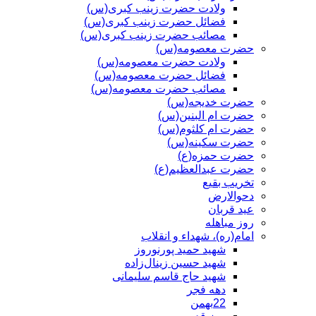
ولادت حضرت زینب کبری(س)
فضائل حضرت زینب کبری(س)
مصائب حضرت زینب کبری(س)
حضرت معصومه(س)
ولادت حضرت معصومه(س)
فضائل حضرت معصومه(س)
مصائب حضرت معصومه(س)
حضرت خدیجه(س)
حضرت ام البنین(س)
حضرت ام کلثوم(س)
حضرت سکینه(س)
حضرت حمزه(ع)
حضرت عبدالعظیم(ع)
تخریب بقیع
دحوالارض
عید قربان
روز مباهله
امام(ره)، شهداء و انقلاب
شهید حمید پورنوروز
شهید حسین زینال‌زاده
شهید حاج قاسم سلیمانی
دهه فجر
22بهمن