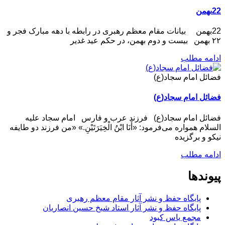
22بهمن
22بهمن بیانات مقام معظم رهبری در رابطه با دهه مبارک فجر و
۲۲ بهمن بیست و دوم بهمن، در حکم عید غدیر
ادامه مطلب
فضائل امام سجاد(ع)
فضائل امام سجاد(ع)
فضائل امام سجاد(ع) فرزند عرب و فارس امام سجاد علیه
السلام همواره می‌فرمود: «أَنَا ابْنُ الْخِیَرَتَیْنِ.» «من فرزند دو طایفه
نیکو و برگزیده
ادامه مطلب
پیوندها
پایگاه حفظ و نشر آثار مقام معظم رهبری
پایگاه حفظ و نشر آثار استاد شیخ حسین انصاریان
مجمع یاس کبود