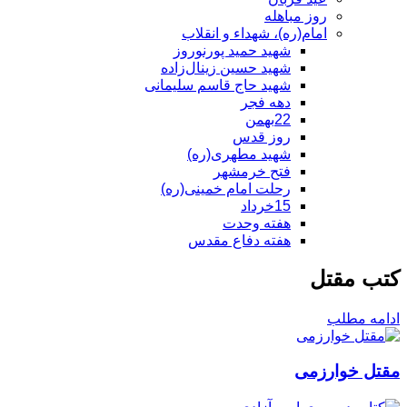
روز مباهله
امام(ره)، شهداء و انقلاب
شهید حمید پورنوروز
شهید حسین زینال‌زاده
شهید حاج قاسم سلیمانی
دهه فجر
22بهمن
روز قدس
شهید مطهری(ره)
فتح خرمشهر
رحلت امام خمینی(ره)
15خرداد
هفته وحدت
هفته دفاع مقدس
کتب مقتل
ادامه مطلب
مقتل خوارزمی