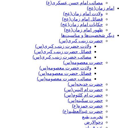
مصائب امام حسن عسکری(ع)
امام زمان(عج)
ولادت امام زمان(عج)
فضائل امام زمان(عج)
حکایات امام زمان(عج)
ظهور امام زمان(عج)
دیگر شخصیت‌ها و مناسیت‌ها
حضرت زینب کبری(س)
ولادت حضرت زینب کبری(س)
فضائل حضرت زینب کبری(س)
مصائب حضرت زینب کبری(س)
حضرت معصومه(س)
ولادت حضرت معصومه(س)
فضائل حضرت معصومه(س)
مصائب حضرت معصومه(س)
حضرت خدیجه(س)
حضرت ام البنین(س)
حضرت ام کلثوم(س)
حضرت سکینه(س)
حضرت حمزه(ع)
حضرت عبدالعظیم(ع)
تخریب بقیع
دحوالارض
عید قربان