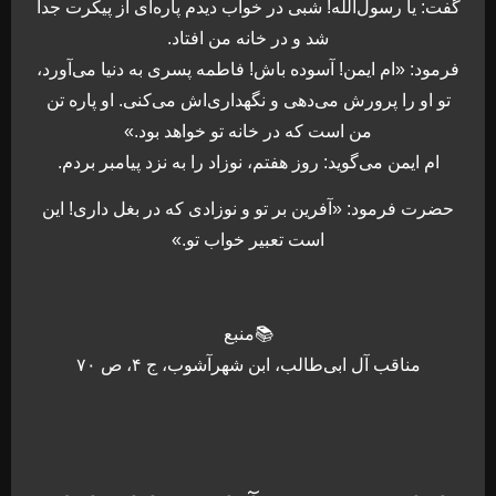
گفت: یا رسول‌الله! شبی در خواب دیدم پاره‌ای از پیکرت جدا
شد و در خانه من افتاد.
فرمود: «ام ایمن! آسوده باش! فاطمه پسری به دنیا می‌آورد،
تو او را پرورش می‌دهی و نگهداری‌اش می‌کنی. او پاره تن
من است که در خانه تو خواهد بود.»
ام ایمن می‌گوید: روز هفتم، نوزاد را به نزد پیامبر بردم.
حضرت فرمود: «آفرین بر تو و نوزادی که در بغل داری! این
است تعبیر خواب تو.»
📚منبع
مناقب آل ابی‌طالب، ابن شهرآشوب، ج ۴، ص ۷۰