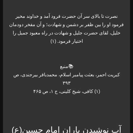
نصرت تا بالای سر آن حضرت فرود آمد و خداوند مخیر
فرمود او را بین ظفر بر دشمن و شهادت؛ و آن مفخر دودمان
خلیل، لقای حضرت جلیل و شهادت در راه معبود جمیل را
اختیار فرمود. (۱)
📚منبع
کبریت احمر، بعثت پیامبر اسلام، محمدباقر بیرجندی، ص
۳۹۳
(۱) کافی، شیخ کلینی، ج ۱، ص ۴۶۵
آب نوشیدن یاران امام حسین(ع)