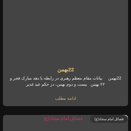
22بهمن
22بهمن بیانات مقام معظم رهبری در رابطه با دهه مبارک فجر و
۲۲ بهمن بیست و دوم بهمن، در حکم عید غدیر
ادامه مطلب
فضائل امام سجاد(ع)