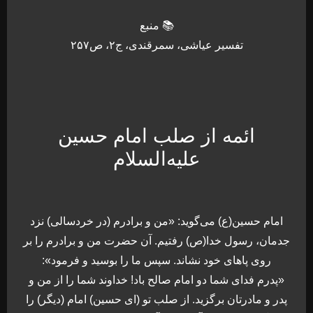
📚 منبع
تفسیر عیاشی، سمرقندی، ج۲، ص۲۵۷
ائمه از صلب امام حسین
علیه‌السلام
امام حسین(ع) می‌گوید: «من و برادرم (در خردسالی) نزد
جدمان، رسول خدا(ص) رفتیم. آن حضرت من و برادرم را بر
روی پاهای خود نشاند. سپس ما را بوسید و فرمود»:
«پدرم فدای شما دو امام صالح باد! خداوند شما را از من و
پدر و مادرتان برگزید. از صلب تو (ای حسین) امام (دیگر) را