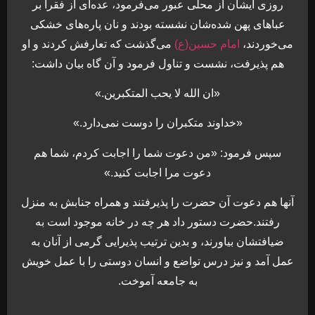
روزى ایشان از محلى عبور می‌فرمود، عده‌اى از فقرا بر
عباهاى پهن شده‌شان نشسته بودند و نان پاره‌هاى خشكى
می‌خوردند،
امام حسين(ع)
می‌گذشت كه تعارفش كردند و او
هم پذيرفت، نشست و تناول فرمود و آن گاه بيان داشت:
«ان الله لا يحب المتكبرين.»
«خداوند متكبران را دوست نمی‌دارد.»
سپس فرمود: «من دعوت شما را اجابت كردم، شما هم
دعوت مرا اجابت كنيد.»
آنها هم دعوت آن حضرت را پذيرفتند و همراه جنابش به منزل
رفتند.حضرت دستور داد هر چه در خانه موجود است به
ضيافتشان بياورند، و بدين ترتيب پذيرايى گرمى از آنان به
عمل آمد و نيز درس تواضع و انسان دوستى را با عمل خويش
به جامعه آموخت.