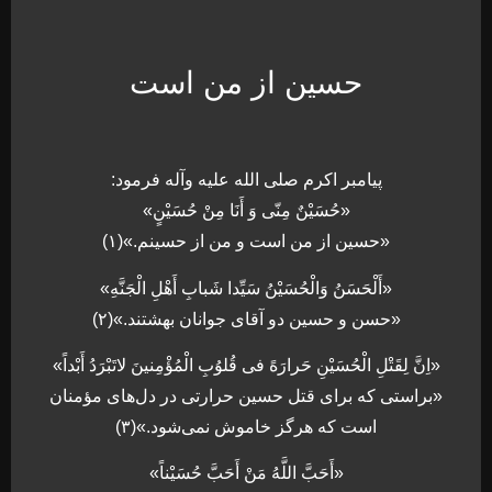
حسین از من است
پیامبر اکرم صلی الله علیه وآله فرمود:
«حُسَیْنٌ مِنّی وَ أَنَا مِنْ حُسَیْنٍ»
«حسین از من است و من از حسینم.»(۱)
«أَلْحَسَنُ وَالْحُسَیْنُ سَیِّدا شَبابِ أَهْلِ الْجَنَّهِ»
«حسن و حسین دو آقای جوانان بهشتند.»(۲)
«اِنَّ لِقَتْلِ الْحُسَیْنِ حَرارَهً فی قُلوُبِ الْمُؤْمِنینَ لاتَبْرَدُ أَبْداً»
«براستی که برای قتل حسین حرارتی در دل‌های مؤمنان
است که هرگز خاموش نمی‌شود.»(۳)
«أَحَبَّ اللَّهُ مَنْ أَحَبَّ حُسَیْناً»