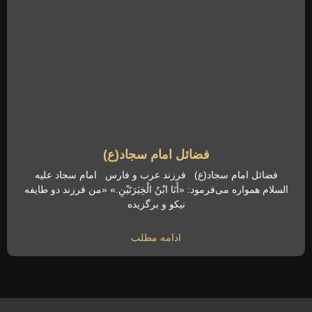
فضائل امام سجاد(ع)
فضائل امام سجاد(ع) فرزند عرب و فارس امام سجاد علیه
السلام همواره می‌فرمود: «أَنَا ابْنُ الْخِیَرَتَیْنِ.» «من فرزند دو طایفه
نیکو و برگزیده
ادامه مطلب