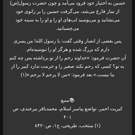
حسین به اختیار خود فرود می‌آمد و چون حضرت رسول(ص)
از نماز فارغ می‌شد، می‌گرفت حسین را بر زانوی خود
می‌نشانید و می‌بوسید لب‌های او را و او را به سینه خود
می‌چسبانید.
پس بعضی از انصار وقتی گفت: یا رسول الله! من پسری
دارم که بزرگ شده و هرگز او را نبوسیده‌ام.
آن حضرت فرمود: «خداوند رحم را از تو برداشته پس چه کنم
به تو؟ کسی که رحم نکند صغیر را و حرمت ندارد کبیر را از
ما نیست.» بعد فرمود: «من لا یرحم لا یرحم.»(۱)
📚منبع
کبریت احمر، تواضع پیامبر اسلام، محمدباقر بیرجندی، ص
۴۰۱
(۱) منتخب، طریحی، ج۱، ص۸۴۲۰