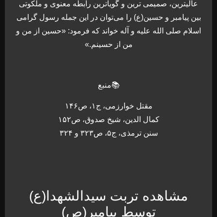
عالیترین، صمیمی ترین و گویاترین رابطه معنوی و ملکوتی
بین پیامبر و حسین(ع) را می‌توان در این جمله رسول گرامی
اسلام صلی الله علیه و آله خواند که فرمود: «حسین از من و
من از حسینم.»
📚منبع
مقتل خوارزمی، ج۱، ص۱۴۶
کمال الدین، شیخ صدوق، ص۱۵۲
سنن ترمذی، ج۵، ص۳۲۳ و ۳۲۴
مشاهده تربت سیدالشهدا(ع)
توسط پیامبر(ص)