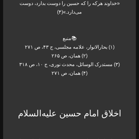
«خداوند هرکه را که حسین را دوست بدارد، دوست
می‌دارد.»(۴)
📚منبع
(۱) بحارالانوار، علامه مجلسی، ج ۴۳، ص ۲۷۱
(۲) همان، ص ۲۶۵
(۳) مستدرک الوسائل، محدث نوری، ج ۱۰، ص ۳۱۸
(۴) همان، ص ۲۷۱
اخلاق امام حسین علیه‌السلام