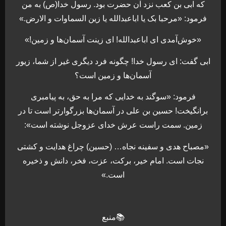
که ابی بن کعب نزد آن حضرت بود. رسول خدا(ص) به من
فرمود: «مرحبا بک یا اباعبدالله یا زین السماوات و الارض.»
«خوش‌آمدی ای اباعبدالله! ای زینت آسمان‌ها و زمین!»
ابی گفت: ای رسول خدا! چگونه فرد دیگری غیر از شما، زیور
آسمان‌ها و زمین است؟
فرمود: «سوگند به خدایی که مرا به حق، به پیامبری
برانگیخت! حسین بن علی در آسمان‌ها بزرگوارتر است تا در
زمین. سمت راست عرش خدای عزوجل نوشته است»:
«مصباح هدی و سفینه نجاه… (حسین) چراغ هدایت و کشتی
نجات است. امام خیر، برکت، عزت، فخر، دانش و ذخیره
است.»
📚منبع