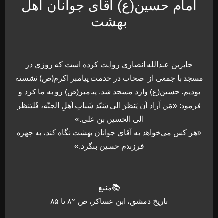
امام حسین(ع) آقای جوانان اهل
بهشت
جابربن عبدالله انصاری روایت کرده است که روزی در
مسجد با جمعی از اصحاب در خدمت پیامبر اکرم(ص) نشسته
بودیم. حسین(ع) وارد مسجد شد. پیامبر(ص) رو به ما کرد و
فرمود: «مَن اَراد اَن یَنظرَ اِلی سَیّدِ شَبابِ اَهلِ الجنّه، فَلیَنظر
الی الحسین بن علی.»
«هر کس می‌خواهد به آقای جوانان بهشت نگاه کند، به چهره
فرزندم حسین بنگرد.»
📚منبع
تاریخ دمشق، ابن عساکر، ص ۸۲ تا ۸۵