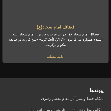
فضائل امام سجاد(ع)
فضائل امام سجاد(ع) فرزند عرب و فارس امام سجاد علیه
السلام همواره می‌فرمود: «أَنَا ابْنُ الْخِیَرَتَیْنِ.» «من فرزند دو طایفه
نیکو و برگزیده
ادامه مطلب
پیوندها
پایگاه حفظ و نشر آثار مقام معظم رهبری
پایگاه حفظ و نشر آثار استاد شیخ حسین انصاریان