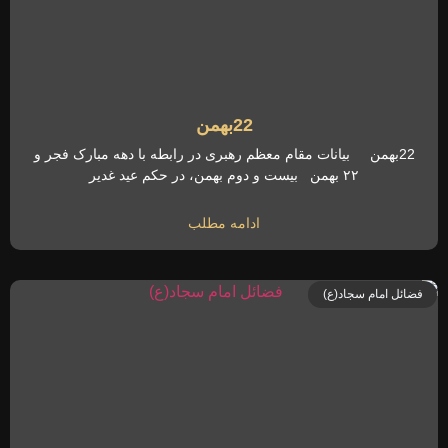
22بهمن
22بهمن بیانات مقام معظم رهبری در رابطه با دهه مبارک فجر و
۲۲ بهمن بیست و دوم بهمن، در حکم عید غدیر
ادامه مطلب
فضائل امام سجاد(ع)