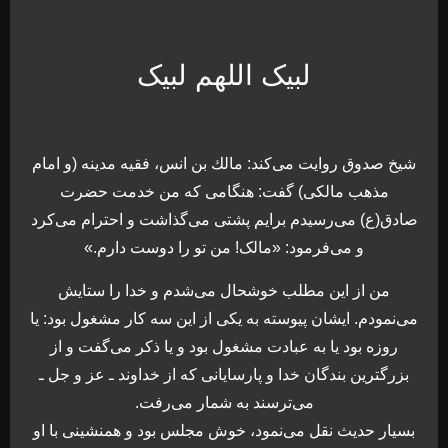
لبیک اللهم لبیک
شیخ صدوق روایت می‌کند: مالك بن انس، فقيه مدينه (و امام
مذهب مالکی) گفت: هنگامی که من خدمت حضرت
صادق(ع) می‌رسيدم برايم پشتى می‌گذاشت و احترام می‌كرد
و می‌فرمود: «مالک! من تو را دوست دارم.»
من از اين مطلب خوشحال می‌شدم و خدا را ستايش
می‌نمودم. ایشان پيوسته به يكى از اين سه كار مشغول بود: يا
روزه بود يا به عبادت مشغول بود و يا ذكر می‌گفت و از
بزرگترين بندگان خدا و پارسايانى كه از خداوند ـ عز و جل ـ
می‌ترسند به شمار می‌رفت.
بسيار حدیث نقل می‌نمود، خوش مجلس بود و همنشينى با او