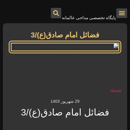
پایگاه تخصصی مداحی عالمانه
درباره ما
تماس با ما
صفحه اصلی
فضائل امام صادق(ع)/3
Home
»
فضائل امام صادق(ع)/3
29 شهریور 1403
فضائل امام صادق(ع)/3