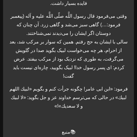
فایده بسیار داشت.
وقتى می‌فرمود قال رسول اللَّه صلّى اللَّه عليه و آله (پيغمبر
فرمود:…) گاهى سبز می‌شد و گاهى زرد. آن چنان كه
دوستان اگر ايشان را می‌ديدند نمی‌شناختند.
سالى با ايشان به حج رفتم. همين كه سوار بر مركب شد، بعد
از احرام، هر چه می‌خواست لبيک بگويد صدا در گلويش
می‌گرفت، به طورى كه نزديک بود از مركب بيفتد. عرض
كردم: ای پسر رسول خدا! لبيک بگویيد، چاره‏‌اى نيست بايد
گفت!
فرمود: «ابن ابى عامر! چگونه جرأت کنم و بگويم‏ «لبيك اللهم
لبيك» در حالی که می‌ترسم‏ خداوند عز و جل بگويد: «لا لبيك
و لا سعديك»‏!»
📚منبع