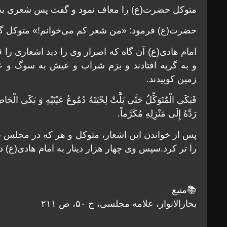
متوکل حضرت(ع) را معاف نمود و گفت پس شعرى بخ
حضرت(ع) فرمود: «من شعر کم مى‌خوانم!» متوکل گفت
امام هادى(ع) آن گاه که اصرار وى را دید اشعارى را
و به گریه افتادند و بزم شراب و عیش به سوگ و عز
زمین کوبیدند.
فَبَکَى الْمُتَوَکِّلُ حَتَّى بَلَّتْ لِحْیَتَهُ دُمُوعُ عَیْنَیْهِ وَ بَکَى الْحَا
رَدَّهُ إِلَى مَنْزِلِهِ مُکَرَّماً.
پس از خواندن این اشعار، متوکل و هر که در مجلس ب
را تر کرد.سپس وی چهار هزار دینار به امام هادی(ع) داد
📚منبع
بحارالانوار، علامه مجلسی، ج ۵۰، ص ۲۱۱