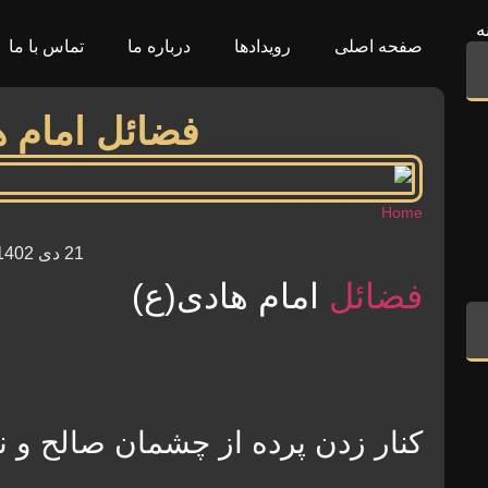
ه
صفحه اصلی
رویدادها
درباره ما
تماس با ما
فضائل امام ه
Home
»
فضائل امام هادی(ع)
21 دی 1402
فضائل
امام هادی(ع)
کنار زدن پرده از چشمان صالح و ن