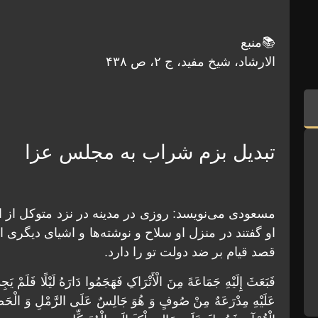
📚منبع
الارشاد، شیخ مفید، ج ۲، ص ۴۳۸
تبدیل بزم شراب به مجلس عزا
مسعودی می‌نویسد: روزی در مدینه در نزد متوکل از 
او گفتند در منزل او سلاح و نوشته‌ها و اشیاى دیگر
قصد قیام بر ضد دولت تو را دارد.
فَبَعَثَ إِلَیْهِ جَمَاعَهً مِنَ الْأَتْرَاکِ فَهَجَمُوا دَارَهُ لَیْلًا فَلَمْ یَ
عَلَیْهِ مِدْرَعَهٌ مِنْ صُوفٍ وَ هُوَ جَالِسٌ عَلَى الرَّمْلِ وَ الْحَصَى و