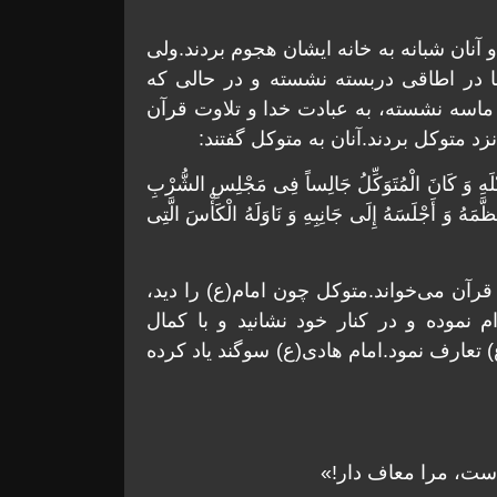
نان شبانه به خانه ایشان هجوم بردند.ولى
ها در اطاقى دربسته نشسته و در حالى که
ماسه نشسته، به عبادت خدا و تلاوت قرآن
 متوکل بردند.آنان به متوکل گفتند:
لْقِبْلَهِ وَ کَانَ الْمُتَوَکِّلُ جَالِساً فِی مَجْلِسِ الشُّرْبِ
َّمَهُ وَ أَجْلَسَهُ إِلَى جَانِبِهِ وَ نَاوَلَهُ الْکَأْسَ الَّتِی
 قرآن مى‌خواند.متوکل چون امام(ع) را دید،
م نموده و در کنار خود نشانید و با کمال
تعارف نمود.امام هادی(ع) سوگند یاد کرده
ست، مرا معاف دار!»