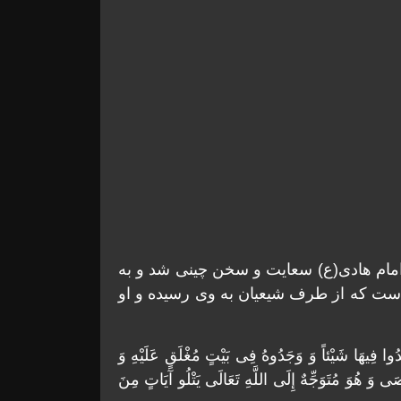
امام هادی(ع) سعایت و سخن چینی شد و به
ى است که از طرف شیعیان به وى رسیده و او
جِدُوا فِیهَا شَیْئاً وَ وَجَدُوهُ فِی بَیْتٍ مُغْلَقٍ عَلَیْهِ وَ
َ هُوَ مُتَوَجِّهٌ إِلَى اللَّهِ تَعَالَى یَتْلُو آیَاتٍ مِنَ