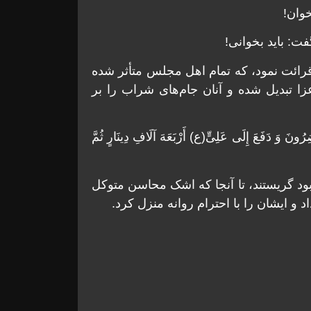
وان!
: باید بخوانى!
 قرائت نمود، که تمام اهل مجلس متأثر شده
ا تبدیل شده و آنان جام‌هاى شراب را بر
ضِرُونَ وَ دَفَعَ إِلَى عَلِیٍّ(ع) أَرْبَعَهَ آلَافِ دِینَارٍ ثُمَّ
ود گریستند، تا آنجا که اشک محاسن متوکل
 و ایشان را با احترام روانه منزل کرد.