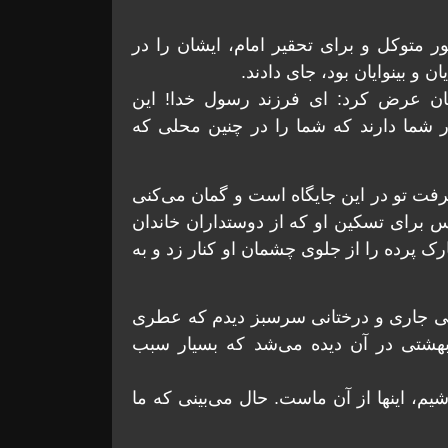
ور متوكل و براى تحقير امام، ايشان را در
و بينوايان بود، جاى دادند.
شان عرض كرد: اى فرزند رسول خدا! اين
شما دارند كه شما را در چنين محلى كه
عرفت تو در اين جايگاه است و گمان مى‌كنى
براى تسكين او كه از دوستداران خاندان
ک پرده را از جلوى چشمان او كنار زد و به
رهايى جارى و درختانى سرسبز ديدم كه عطرى
 بهشتى در آن ديده مى‌شد كه بسيار سبب
شيم، اينها از آن ماست. حال مى‌بينى كه ما