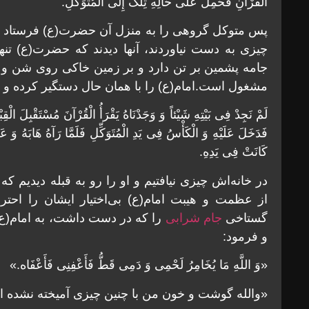
الْقُرْآنِ فَحُمِلَ عَلَى حَالِهِ تِلْکَ إِلَى الْمُتَوَکِّلِ.
پس متوکل گروهى را به منزل آن حضرت(ع) فرستاد و آ
چیزى به دست نیاوردند، آنها دیدند که حضرت(ع) تن
جامه پشمین بر تن دارد و بر زمین خاکى روى شن و 
مشغول است.امام(ع) را با همان حال دستگیر کرده و نزد
لَمْ نَجِدْ فِی بَیْتِهِ شَیْئاً وَ وَجَدْنَاهُ یَقْرَأُ الْقُرْآنَ مُسْتَقْبِلَ ا
فَدَخَلَ عَلَیْهِ وَ الْکَأْسُ فِی یَدِ الْمُتَوَکِّلِ فَلَمَّا رَآهُ هَابَهُ وَ عَظ
کَانَتْ فِی یَدِهِ.
در خانه‌اش چیزى نیافتیم و او را رو به قبله دیدیم که
از عظمت و هیبت امام(ع) بى‌اختیار ایشان را احترا
گستاخى
جام شرابى
را که در دست داشت، به امام(ع) 
و فرمود:
«وَ اللَّهِ مَا یُخَامِرُ لَحْمِی وَ دَمِی قَطُّ فَأَعْفِنِی فَأَعْفَاه.»
«والله گوشت و خون من با چنین چیزى آمیخته نشده ا