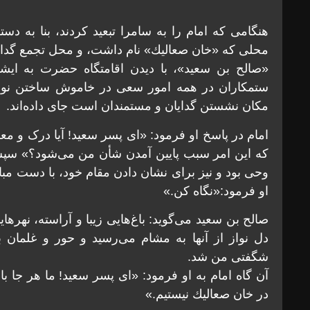
هنگامى كه امام را به سامرا تبعيد كردند، بنا به دست
محلى كه «خان صعاليك» نام داشت، و محل تجمع گدايان 
«صالح بن سعيد»، با ديدن اقامتگاه حضرت به اي
ستمكاران در همه امور سعى در خاموش ساختن نور 
مكان نشستن گدايان و مستمندان است جاى داده‌اند.
امام در پاسخ او فرمود: «اى پسر سعيد! آيا درک و م
كه اين امر سبب پايين آمدن شأن من مى‌شود؟» سپس 
وحى بود و نيز براى نشان دادن مقام خود، با دست مبار
او فرمود:«نگاه كن.»
صالح بن سعيد مى‌گويد: باغ‌هايى زيبا و آراسته، نه
دل نواز از آنها به مشام مى‌رسيد و حور و غلمان
شگفتى من شد.
آن گاه امام به او فرمود: «اى پسر سعيد! ما هر جا با
در خان صعاليك نيستيم.»