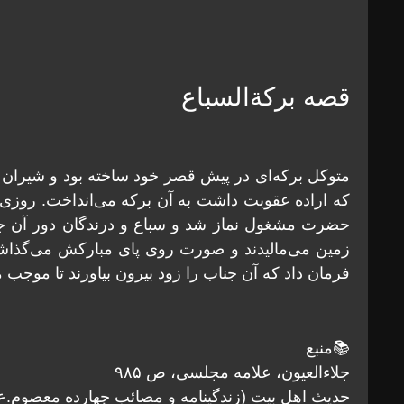
قصه برکةالسباع
متوکل برکه‌ای در پیش قصر خود ساخته بود و شیران و
که اراده عقوبت داشت به آن برکه می‌انداخت. روزی ا
حضرت مشغول نماز شد و سباع و درندگان دور آن جنا
زمین می‌مالیدند و صورت روی پای مبارکش می‌گذاشت
فرمان داد که آن جناب را زود بیرون بیاورند تا موجب م
📚منبع
جلاءالعیون، علامه مجلسی، ص ۹۸۵
حدیث اهل بیت (زندگینامه و مصائب چهارده معصوم.ع)، ح