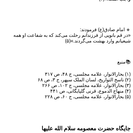
🔹 امام صادق(ع) فرمودند:
«در قم بانويی از فرزندانم رحلت می‌كند كه به شفاعت او همه
شيعيانم وارد بهشت می‌گردند.»(۵)
📚منبع
(۱) بحارالانوار، علامه مجلسی، ج ۴۸، ص ۳۱۷
(۲) ناسخ التواريخ، لسان الملک سپهر، ج ۳، ص ۶۸
(۳) بحارالانوار، علامه مجلسی، ج ۱۰۲، ص ۲۶۶
(۴) منهاج الدموع، قرنی گلپایگانی، ص ۴۴۱
(۵) بحارالانوار، علامه مجلسی، ج ۶۰، ص ۲۲۸
جایگاه حضرت معصومه سلام الله علیها