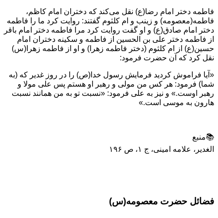
فاطمه دختر امام رضا(ع) نقل می‌کند که دختران امام کاظم،
فاطمه(معصومه) و زینب و ام کلثوم گفتند: روایت کرد ما را فاطمه
دختر امام صادق(ع) و او گفت روایت کرد مرا فاطمه دختر امام باقر
از فاطمه دختر علی بن الحسین از فاطمه و سکینه دختران امام
حسین(ع) از ام کلثوم (دختر فاطمه زهرا) و او از فاطمه زهرا(س)
نقل کرد که آن حضرت فرمود:
«آیا فراموش کردید فرمایش رسول خدا(ص) را در روز غدیر که (به
شما) فرمود: هر کس من مولی و رهبر او هستم پس علی مولا و
رهبر اوست.» و نیز به علی فرمود: «نسبت تو به من همانند نسبت
هارون به موسی است.»
📚منبع
الغدیر، علامه امینی، ج ۱، ص ۱۹۶
فضائل حضرت معصومه(س)