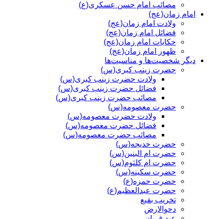
مصائب امام حسن عسکری(ع)
امام زمان(عج)
ولادت امام زمان(عج)
فضائل امام زمان(عج)
حکایات امام زمان(عج)
ظهور امام زمان(عج)
دیگر شخصیت‌ها و مناسیت‌ها
حضرت زینب کبری(س)
ولادت حضرت زینب کبری(س)
فضائل حضرت زینب کبری(س)
مصائب حضرت زینب کبری(س)
حضرت معصومه(س)
ولادت حضرت معصومه(س)
فضائل حضرت معصومه(س)
مصائب حضرت معصومه(س)
حضرت خدیجه(س)
حضرت ام البنین(س)
حضرت ام کلثوم(س)
حضرت سکینه(س)
حضرت حمزه(ع)
حضرت عبدالعظیم(ع)
تخریب بقیع
دحوالارض
عید قربان