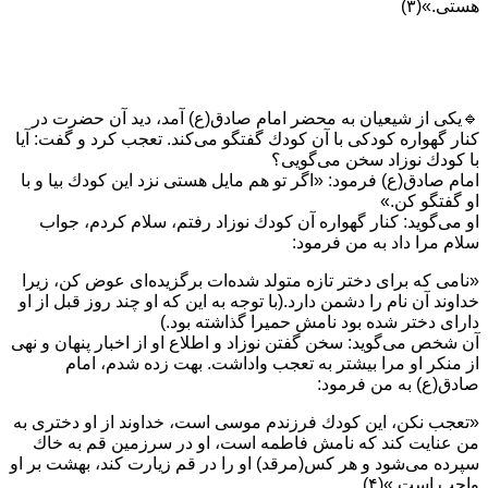
هستی.»(۳)
🔹يكی از شيعيان به محضر امام صادق(ع) آمد، ديد آن حضرت در
كنار گهواره كودكی با آ‌ن كودك گفتگو می‌كند. تعجب كرد و گفت: آيا
با كودك نوزاد سخن می‌گويی؟
امام صادق(ع) فرمود: «اگر تو هم مايل هستی نزد اين كودك بيا و با
او گفتگو كن.»
او می‌گويد: كنار گهواره آن كودك نوزاد رفتم، سلام كردم، جواب
سلام مرا داد به من فرمود:
«نامی كه برای دختر تازه متولد شده‌ات برگزيده‌ای عوض كن، زيرا
خداوند آن نام را دشمن دارد.(با توجه به اين كه او چند روز قبل از او
دارای دختر شده بود نامش حميرا گذاشته بود.)
آن شخص می‌گويد: سخن گفتن نوزاد و اطلاع او از اخبار پنهان و نهی
از منكر او مرا بيشتر به تعجب واداشت. بهت زده شدم، امام
صادق(ع) به من فرمود:
«تعجب نكن، اين كودك فرزندم موسی است، خداوند از او دختری به
من عنايت كند كه نامش فاطمه است، او در سرزمين قم به خاك
سپرده می‌شود و هر كس(مرقد) او را در قم زيارت كند، بهشت بر او
واجب است.»(۴)