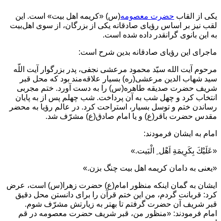
یکی از القاب
حضرت معصومه
(س) «كريمه اهل بيت» است. اين
لقب نيز بر اساس رؤياى صادقانه يكى از بزرگان، از سوى اهل‌بيت
به اين بانوى گرانقدر داده شده است.
ماجراى اين رؤياى صادقانه بدين شرح است:
مرحوم آيت الله سيّد محمود مرعشى نجفى، پدر بزرگوار آيت اللّه
سيد شهاب الدين مرعشى(ره) بسيار علاقه‌مند بود كه محل قبر
شريف حضرت صدیقه طاهره(س) را به دست آورد. ختم مجربى
انتخاب كرد و چهل شب به آن پرداخت. شب چهلم پس از به پايان
رساندن ختم و توسل بسيار، استراحت كرد. در عالم رؤيا به محضر
مقدس حضرت باقر(ع) و يا امام صادق(ع) مشرّف شد.
امام به ايشان فرمودند:
«عَلَيْكَ بِكَرِيمَةِ اَهْل ِ الْبَيت.»
«يعنى به دامان كريمه اهل بيت چنگ بزن.»
ايشان به گمان اينكه منظور امام(ع) حضرت زهرا(س) است، عرض
كرد: قربانت گردم، من اين ختم قرآن را براى دانستن محل دقيق
قبر شريف آن حضرت گرفتم تا بهتر به زيارتش مشرّف شوم.
امام فرمودند: «منظور من، قبر شريف حضرت معصومه در قم