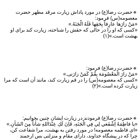
🔹حضرت رضا(ع) در مورد پاداش زيارت مرقد مطهر حضرت
معصومه(س) فرمود:
«مَنْ زارَها عارِفاً بِحَقِها فَلَهُ الْجَنَهُ.»
«كسی كه او را در حالی كه حقش را شناخته، زيارت كند برای او
بهشت است.»(۱)
🔹حضرت رضا(ع) فرمود:
«مَنْ زارَ الْمَعْصُومَهَ بِقُمْ كَمَنْ زارَنی.»
«كسی كه معصومه(س) را در قم زيارت كند، مانند آن است كه مرا
زيارت كرده است.»(۲)
🔹حضرت رضا(ع) فرمودند در زيارت ایشان چنين بخوانيم:
«يا فاطِمَهُ اِشْفَعي لِي فِي الْجَنَهِ، فَاِنَ لَكِ عِنْدَاللهِ شأناً مِنَ الشَأنِ.»
«ای فاطمه معصومه! در مورد رفتن به بهشت، مرا شفاعت كن،
چرا كه در پيشگاه خداوند، دارای مقام و منزلتی بس ارجمند