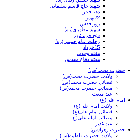
شهید حاج قاسم سلیمانی
دهه فجر
22بهمن
روز قدس
شهید مطهری(ره)
فتح خرمشهر
رحلت امام خمینی(ره)
15خرداد
هفته وحدت
هفته دفاع مقدس
حضرت محمد(ص)
ولادت حضرت محمد(ص)
فضائل حضرت محمد(ص)
مصائب حضرت محمد(ص)
عید مبعث
امام علی(ع)
ولادت امام علی(ع)
فضائل امام علی(ع)
مصائب امام علی(ع)
عید غدیر
حضرت زهرا(س)
ولادت حضرت فاطمه(س)