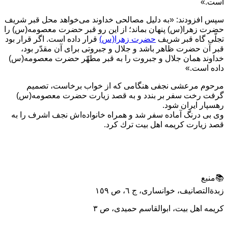
است.»
سپس افزودند: «به دليل مصالحى خداوند مى‌خواهد محل قبر شريف
حضرت زهرا(س) پنهان بماند؛ از اين رو قبر حضرت معصومه(س) را
تجلّى گاه قبر شريف
حضرت زهرا(س)
قرار داده است. اگر قرار بود
قبر آن حضرت ظاهر باشد و جلال و جبروتى براى آن مقدّر بود،
خداوند همان جلال و جبروت را به قبر مطهّر حضرت معصومه(س)
داده است.»
مرحوم مرعشى نجفى هنگامى كه از خواب برخاست، تصميم
گرفت رخت سفر بر بندد و به قصد زيارت حضرت معصومه(س)
رهسپار ايران شود.
وى بى درنگ آماده سفر شد و همراه خانواده‌اش نجف اشرف را به
قصد زيارت كريمه اهل بيت ترك كرد.
📚منبع
زبدةالتصانيف، خوانساری، ج ٦، ص ١٥٩
كريمه اهل بيت، ابوالقاسم حمیدی، ص ٣