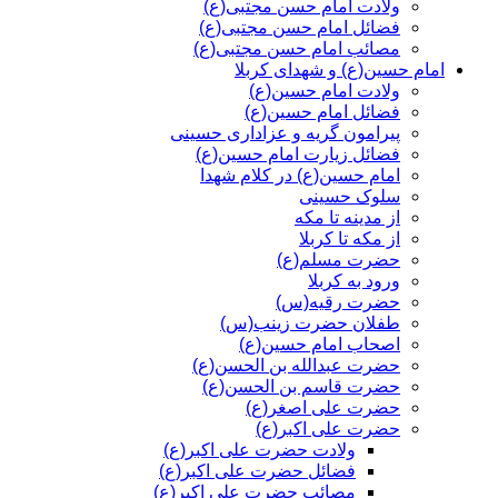
ولادت امام حسن مجتبی(ع)
فضائل امام حسن مجتبی(ع)
مصائب امام حسن مجتبی(ع)
امام حسین(ع) و شهدای کربلا
ولادت امام حسین(ع)
فضائل امام حسین(ع)
پیرامون گریه و عزاداری حسینی
فضائل زیارت امام حسین(ع)
امام حسین(ع) در کلام شهدا
سلوک حسینی
از مدینه تا مکه
از مکه تا کربلا
حضرت مسلم(ع)
ورود به کربلا
حضرت رقیه(س)
طفلان حضرت زینب(س)
اصحاب امام حسین(ع)
حضرت عبدالله بن الحسن(ع)
حضرت قاسم بن الحسن(ع)
حضرت علی اصغر(ع)
حضرت علی اکبر(ع)
ولادت حضرت علی اکبر(ع)
فضائل حضرت علی اکبر(ع)
مصائب حضرت علی اکبر(ع)