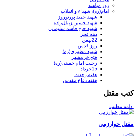
روز مباهله
امام(ره)، شهداء و انقلاب
شهید حمید پورنوروز
شهید حسین زینال‌زاده
شهید حاج قاسم سلیمانی
دهه فجر
22بهمن
روز قدس
شهید مطهری(ره)
فتح خرمشهر
رحلت امام خمینی(ره)
15خرداد
هفته وحدت
هفته دفاع مقدس
کتب مقتل
ادامه مطلب
مقتل خوارزمی