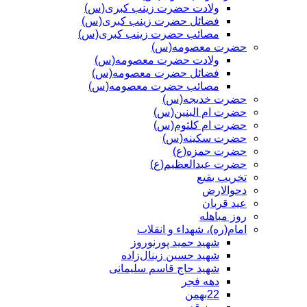
ولادت حضرت زینب کبری(س)
فضائل حضرت زینب کبری(س)
مصائب حضرت زینب کبری(س)
حضرت معصومه(س)
ولادت حضرت معصومه(س)
فضائل حضرت معصومه(س)
مصائب حضرت معصومه(س)
حضرت خدیجه(س)
حضرت ام البنین(س)
حضرت ام کلثوم(س)
حضرت سکینه(س)
حضرت حمزه(ع)
حضرت عبدالعظیم(ع)
تخریب بقیع
دحوالارض
عید قربان
روز مباهله
امام(ره)، شهداء و انقلاب
شهید حمید پورنوروز
شهید حسین زینال‌زاده
شهید حاج قاسم سلیمانی
دهه فجر
22بهمن