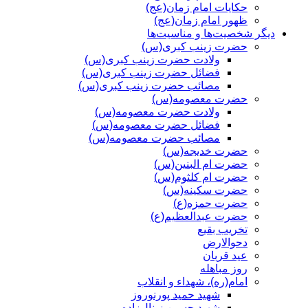
حکایات امام زمان(عج)
ظهور امام زمان(عج)
دیگر شخصیت‌ها و مناسیت‌ها
حضرت زینب کبری(س)
ولادت حضرت زینب کبری(س)
فضائل حضرت زینب کبری(س)
مصائب حضرت زینب کبری(س)
حضرت معصومه(س)
ولادت حضرت معصومه(س)
فضائل حضرت معصومه(س)
مصائب حضرت معصومه(س)
حضرت خدیجه(س)
حضرت ام البنین(س)
حضرت ام کلثوم(س)
حضرت سکینه(س)
حضرت حمزه(ع)
حضرت عبدالعظیم(ع)
تخریب بقیع
دحوالارض
عید قربان
روز مباهله
امام(ره)، شهداء و انقلاب
شهید حمید پورنوروز
شهید حسین زینال‌زاده