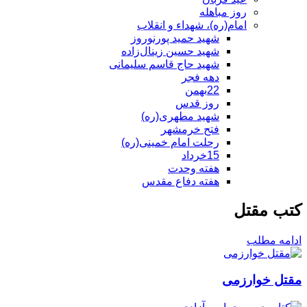
روز مباهله
امام(ره)، شهداء و انقلاب
شهید حمید پورنوروز
شهید حسین زینال‌زاده
شهید حاج قاسم سلیمانی
دهه فجر
22بهمن
روز قدس
شهید مطهری(ره)
فتح خرمشهر
رحلت امام خمینی(ره)
15خرداد
هفته وحدت
هفته دفاع مقدس
کتب مقتل
ادامه مطلب
مقتل خوارزمی