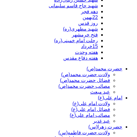
شهید حاج قاسم سلیمانی
دهه فجر
22بهمن
روز قدس
شهید مطهری(ره)
فتح خرمشهر
رحلت امام خمینی(ره)
15خرداد
هفته وحدت
هفته دفاع مقدس
حضرت محمد(ص)
ولادت حضرت محمد(ص)
فضائل حضرت محمد(ص)
مصائب حضرت محمد(ص)
عید مبعث
امام علی(ع)
ولادت امام علی(ع)
فضائل امام علی(ع)
مصائب امام علی(ع)
عید غدیر
حضرت زهرا(س)
ولادت حضرت فاطمه(س)