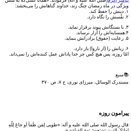
پيامبر اکرم
(صلّي الله عليه و آله) فرمودند: «همانا کسی‌که به شش
ويژگی در ماه رمضان چنگ زند، خداوند گناهانش را می‌بخشد:
۱. دينش را حفظ کند.
۲. نفْسش را نگاه دارد.
۳. با بستگانش پيوند برقرار نمايد.
۴.همسايه‌اش را آزار نرساند.
۵. رعايت (حقوق) برادرانش بنمايد.
۶. زبانش را (از ناروا) باز دارد.
امّا روزه، پس هيچ کس جز خدا پاداش عمل کننده‌اش را نمی‌داند.
📚منبع
مستدرک الوسائل، میرزای نوری، ج ۷، ص ۳۷۰
پیرامون روزه
قال رسول الله صلی الله علیه و آله: «طوبی لِمَن ظَمَأ اَو جاعَ لِلّهِ
اولئِکَ الذینَ یَشبَعونَ یَومَ القِیامَة.»