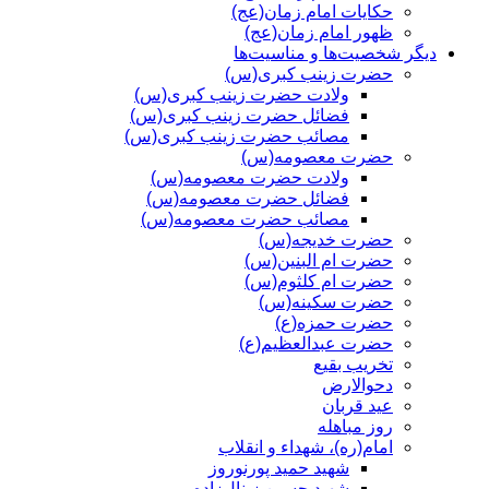
حکایات امام زمان(عج)
ظهور امام زمان(عج)
دیگر شخصیت‌ها و مناسیت‌ها
حضرت زینب کبری(س)
ولادت حضرت زینب کبری(س)
فضائل حضرت زینب کبری(س)
مصائب حضرت زینب کبری(س)
حضرت معصومه(س)
ولادت حضرت معصومه(س)
فضائل حضرت معصومه(س)
مصائب حضرت معصومه(س)
حضرت خدیجه(س)
حضرت ام البنین(س)
حضرت ام کلثوم(س)
حضرت سکینه(س)
حضرت حمزه(ع)
حضرت عبدالعظیم(ع)
تخریب بقیع
دحوالارض
عید قربان
روز مباهله
امام(ره)، شهداء و انقلاب
شهید حمید پورنوروز
شهید حسین زینال‌زاده