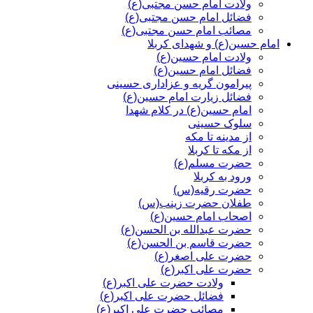
ولادت امام حسن مجتبی(ع)
فضائل امام حسن مجتبی(ع)
مصائب امام حسن مجتبی(ع)
امام حسین(ع) و شهدای کربلا
ولادت امام حسین(ع)
فضائل امام حسین(ع)
پیرامون گریه و عزاداری حسینی
فضائل زیارت امام حسین(ع)
امام حسین(ع) در کلام شهدا
سلوک حسینی
از مدینه تا مکه
از مکه تا کربلا
حضرت مسلم(ع)
ورود به کربلا
حضرت رقیه(س)
طفلان حضرت زینب(س)
اصحاب امام حسین(ع)
حضرت عبدالله بن الحسن(ع)
حضرت قاسم بن الحسن(ع)
حضرت علی اصغر(ع)
حضرت علی اکبر(ع)
ولادت حضرت علی اکبر(ع)
فضائل حضرت علی اکبر(ع)
مصائب حضرت علی اکبر(ع)