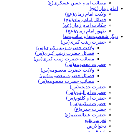
مصائب امام حسن عسکری(ع)
امام زمان(عج)
ولادت امام زمان(عج)
فضائل امام زمان(عج)
حکایات امام زمان(عج)
ظهور امام زمان(عج)
دیگر شخصیت‌ها و مناسیت‌ها
حضرت زینب کبری(س)
ولادت حضرت زینب کبری(س)
فضائل حضرت زینب کبری(س)
مصائب حضرت زینب کبری(س)
حضرت معصومه(س)
ولادت حضرت معصومه(س)
فضائل حضرت معصومه(س)
مصائب حضرت معصومه(س)
حضرت خدیجه(س)
حضرت ام البنین(س)
حضرت ام کلثوم(س)
حضرت سکینه(س)
حضرت حمزه(ع)
حضرت عبدالعظیم(ع)
تخریب بقیع
دحوالارض
عید قربان