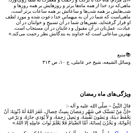
ماهی‌که نزد خدا از همه ماه‌ها برتر و روزهایش بر همه روزها و
شب‌هایش بر همه شب‌ها و ساعاتش بر همه ساعات برتر است،
ماهی‌است که شما در آن به میهمانی خدا دعوت شده و مورد لطف
او قرار گرفته‌اید، نفس‌های شما در آن تسبیح و خوابتان در آن
عبادت، عمل‌تان در آن مقبول و دعایتان در آن مستجاب است.
بهترین ساعاتی است که خداوند به بندگانش نظر رحمت می‌کند.»
📚منبع
وسائل الشیعه، شیخ حر عاملی، ج ۱۰، ص ۳۱۳
ویژگی‌های ماه رمضان
قالَ النَّبِيُّ – صلّي الله عليه و آله -:
«إنَّ مَنْ تَمَسَّک في شَهْرِ رَمَضانَ بِسِتِّ خِصالٍ، غَفَرَ اللهُ لَهُ ذُنُوبَهُ: أنْ
يَحْفَظَ دينَهُ، وَ يَصُونَ نَفْسَهُ، وَ يَصِلَ رَحِمَهُ، وَ لا يُؤذي جارَهُ، وَ يَرْعي
إخْوانَهُ، وَ يَخْزُنَ لِسانَهُ، أمَّا الصِّيامُ فَلا يَعْلَمُ ثَوابَ عامِلِهِ إلا اللهُ.»