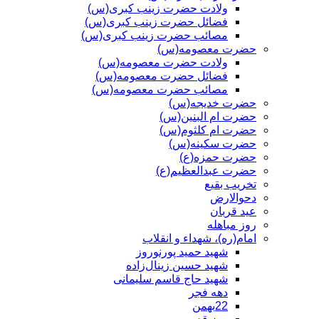
ولادت حضرت زینب کبری(س)
فضائل حضرت زینب کبری(س)
مصائب حضرت زینب کبری(س)
حضرت معصومه(س)
ولادت حضرت معصومه(س)
فضائل حضرت معصومه(س)
مصائب حضرت معصومه(س)
حضرت خدیجه(س)
حضرت ام البنین(س)
حضرت ام کلثوم(س)
حضرت سکینه(س)
حضرت حمزه(ع)
حضرت عبدالعظیم(ع)
تخریب بقیع
دحوالارض
عید قربان
روز مباهله
امام(ره)، شهداء و انقلاب
شهید حمید پورنوروز
شهید حسین زینال‌زاده
شهید حاج قاسم سلیمانی
دهه فجر
22بهمن