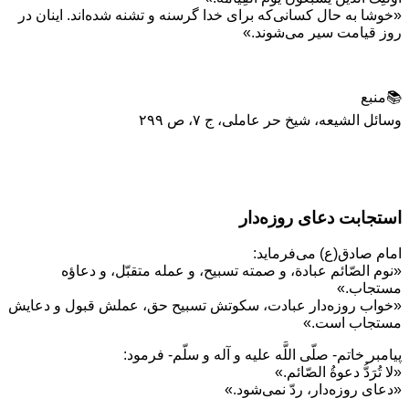
«خوشا به حال کسانی‌که برای خدا گرسنه و تشنه شده‌اند. اینان در
روز قیامت سیر می‌شوند.»
📚منبع
وسائل الشیعه، شیخ حر عاملی، ج ۷، ص ۲۹۹
استجابت دعای روزه‌دار
امام صادق(ع) مى‌‏فرمايد:
«نوم الصّائم عبادة، و صمته تسبيح، و عمله متقبّل، و دعاؤه
مستجاب.»
«خواب روزه‏‌دار عبادت، سكوتش تسبيح حق، عملش قبول و دعايش
مستجاب است.»
پيامبر خاتم- صلّى اللَّه عليه و آله و سلّم- فرمود:
«لا تُرَدُّ دعوةُ الصّائم.»
«دعاى روزه‌‏دار، ردّ نمى‌‏شود.»